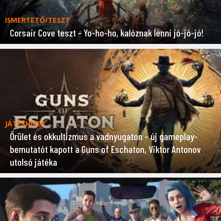
ISMERTETŐ/TESZT
Corsair Cove teszt – Yo-ho-ho, kalóznak lenni jó-jó-jó!
JÁTÉKHÍREK
Őrület és okkultizmus a vadnyugaton – új gameplay-
bemutatót kapott a Guns of Eschaton, Viktor Antonov
utolsó játéka