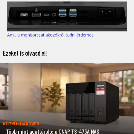
Amit a monitorcsatlakozókról tudni érdemes
Ezeket is olvasd el!
KÜTYÜ+HARDVER
Több mint adattároló: a QNAP TS-473A NAS