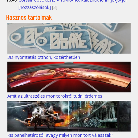
[hozzászólások]
[3]
Hasznos tartalmak
3D-nyomtatás otthon, közérthetően
Amit az ultraszéles monitorokról tudni érdemes
Kis panelhatározó, avagy milyen monitort válasszak?