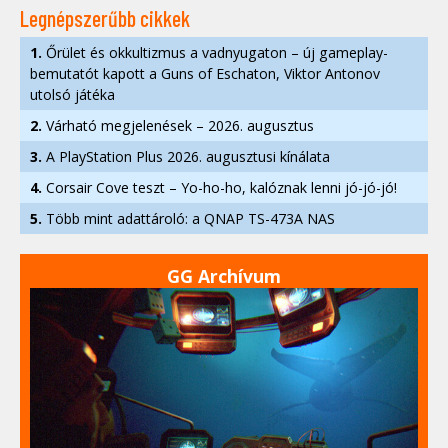
Legnépszerűbb cikkek
1.
Őrület és okkultizmus a vadnyugaton – új gameplay-
bemutatót kapott a Guns of Eschaton, Viktor Antonov
utolsó játéka
2.
Várható megjelenések – 2026. augusztus
3.
A PlayStation Plus 2026. augusztusi kínálata
4.
Corsair Cove teszt – Yo-ho-ho, kalóznak lenni jó-jó-jó!
5.
Több mint adattároló: a QNAP TS-473A NAS
GG Archívum