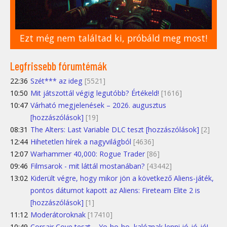
Ezt még nem találtad ki, próbáld meg most!
Legfrissebb fórumtémák
22:36
Szét*** az ideg
[5521]
10:50
Mit játszottál végig legutóbb? Értékeld!
[1616]
10:47
Várható megjelenések – 2026. augusztus
[hozzászólások]
[19]
08:31
The Alters: Last Variable DLC teszt [hozzászólások]
[2]
12:44
Hihetetlen hírek a nagyvilágból
[4636]
12:07
Warhammer 40,000: Rogue Trader
[86]
09:46
Filmsarok - mit láttál mostanában?
[43442]
13:02
Kiderült végre, hogy mikor jön a következő Aliens-játék,
pontos dátumot kapott az Aliens: Fireteam Elite 2 is
[hozzászólások]
[1]
11:12
Moderátoroknak
[17410]
10:49
Corsair Cove teszt – Yo-ho-ho, kalóznak lenni jó-jó-jó!