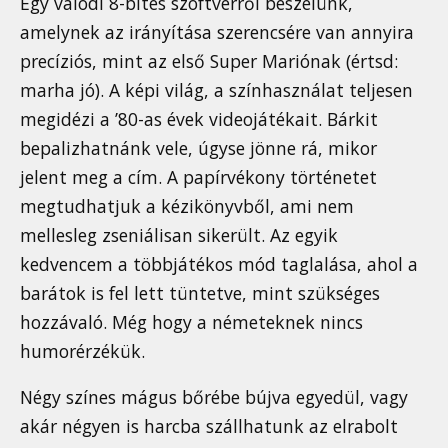
Egy valódi 8-bites szoftverről beszélünk,
amelynek az irányítása szerencsére van annyira
precíziós, mint az első Super Mariónak (értsd:
marha jó). A képi világ, a színhasználat teljesen
megidézi a ’80-as évek videojátékait. Bárkit
bepalizhatnánk vele, úgyse jönne rá, mikor
jelent meg a cím. A papírvékony történetet
megtudhatjuk a kézikönyvből, ami nem
mellesleg zseniálisan sikerült. Az egyik
kedvencem a többjátékos mód taglalása, ahol a
barátok is fel lett tüntetve, mint szükséges
hozzávaló. Még hogy a németeknek nincs
humorérzékük.
Négy színes mágus bőrébe bújva egyedül, vagy
akár négyen is harcba szállhatunk az elrabolt