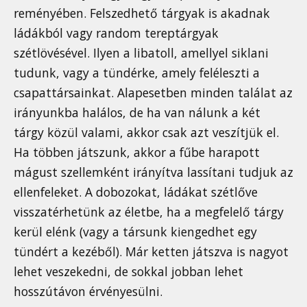
reményében. Felszedhető tárgyak is akadnak
ládákból vagy random tereptárgyak
szétlövésével. Ilyen a libatoll, amellyel siklani
tudunk, vagy a tündérke, amely feléleszti a
csapattársainkat. Alapesetben minden találat az
irányunkba halálos, de ha van nálunk a két
tárgy közül valami, akkor csak azt veszítjük el.
Ha többen játszunk, akkor a fűbe harapott
mágust szellemként irányítva lassítani tudjuk az
ellenfeleket. A dobozokat, ládákat szétlőve
visszatérhetünk az életbe, ha a megfelelő tárgy
kerül elénk (vagy a társunk kiengedhet egy
tündért a kezéből). Már ketten játszva is nagyot
lehet veszekedni, de sokkal jobban lehet
hosszútávon érvényesülni.