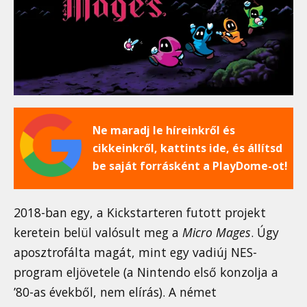
Ne maradj le híreinkről és
cikkeinkről, kattints ide, és állítsd
be saját forrásként a PlayDome-ot!
2018-ban egy, a Kickstarteren futott projekt
keretein belül valósult meg a
Micro Mages
. Úgy
aposztrofálta magát, mint egy vadiúj NES-
program eljövetele (a Nintendo első konzolja a
’80-as évekből, nem elírás). A német