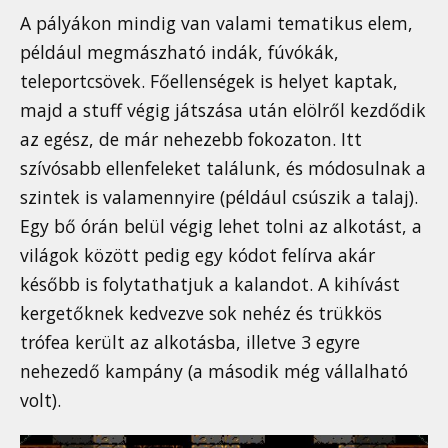
A pályákon mindig van valami tematikus elem,
például megmászható indák, fúvókák,
teleportcsövek. Főellenségek is helyet kaptak,
majd a stuff végig játszása után elölről kezdődik
az egész, de már nehezebb fokozaton. Itt
szívósabb ellenfeleket találunk, és módosulnak a
szintek is valamennyire (például csúszik a talaj).
Egy bő órán belül végig lehet tolni az alkotást, a
világok között pedig egy kódot felírva akár
később is folytathatjuk a kalandot. A kihívást
kergetőknek kedvezve sok nehéz és trükkös
trófea került az alkotásba, illetve 3 egyre
nehezedő kampány (a második még vállalható
volt).