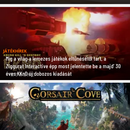
JÁTÉKHÍREK
Míg a világ a lemezes játékok eltűnésétől tart, a
Ziggurat Interactive épp most jelentette be a majd’ 30
éves KKnD új dobozos kiadását