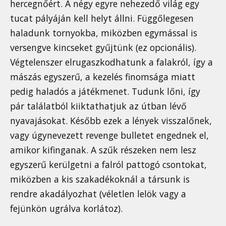
hercegnőért. A négy egyre nehezedő világ egy
tucat pályáján kell helyt állni. Függőlegesen
haladunk tornyokba, miközben egymással is
versengve kincseket gyűjtünk (ez opcionális).
Végtelenszer elrugaszkodhatunk a falakról, így a
mászás egyszerű, a kezelés finomsága miatt
pedig haladós a játékmenet. Tudunk lőni, így
pár találatból kiiktathatjuk az útban lévő
nyavajásokat. Később ezek a lények visszalőnek,
vagy úgynevezett revenge bulletet engednek el,
amikor kifinganak. A szűk részeken nem lesz
egyszerű kerülgetni a falról pattogó csontokat,
miközben a kis szakadékoknál a társunk is
rendre akadályozhat (véletlen lelök vagy a
fejünkön ugrálva korlátoz).