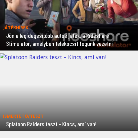
JÁTÉKHÍREK
Jön a legidegesítőbb autós játék, a Rideshare
Stimulator, amelyben telekocsit fogunk vezetni
ISMERTETŐ/TESZT
Splatoon Raiders teszt – Kincs, ami van!