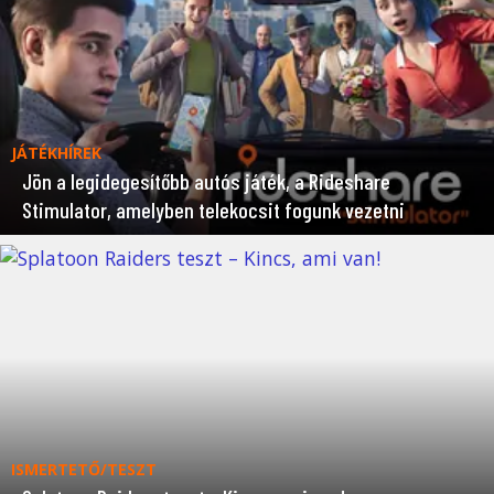
JÁTÉKHÍREK
Jön a legidegesítőbb autós játék, a Rideshare
Stimulator, amelyben telekocsit fogunk vezetni
ISMERTETŐ/TESZT