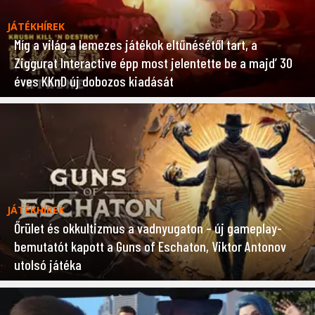
JÁTÉKHÍREK
Míg a világ a lemezes játékok eltűnésétől tart, a
Ziggurat Interactive épp most jelentette be a majd’ 30
éves KKnD új dobozos kiadását
JÁTÉKHÍREK
Őrület és okkultizmus a vadnyugaton – új gameplay-
bemutatót kapott a Guns of Eschaton, Viktor Antonov
utolsó játéka