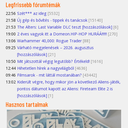
Legfrissebb fórumtémák
22:56
Szét*** az ideg
[5532]
21:58
Új gép és bővítés - tippek és tanácsok
[15140]
21:53
The Alters: Last Variable DLC teszt [hozzászólások]
[6]
19:00
2 éves vagyok itt a Domeon.HIP-HOP HURÁÁ!!!!!!
[270]
13:06
Warhammer 40,000: Rogue Trader
[88]
09:25
Várható megjelenések – 2026. augusztus
[hozzászólások]
[21]
10:50
Mit játszottál végig legutóbb? Értékeld!
[1616]
12:44
Hihetetlen hírek a nagyvilágból
[4636]
09:46
Filmsarok - mit láttál mostanában?
[43442]
13:02
Kiderült végre, hogy mikor jön a következő Aliens-játék,
pontos dátumot kapott az Aliens: Fireteam Elite 2 is
[hozzászólások]
[1]
Hasznos tartalmak