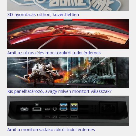
3D-nyomtatás otthon, közérthetően
Amit az ultraszéles monitorokról tudni érdemes
Kis panelhatározó, avagy milyen monitort válasszak?
Amit a monitorcsatlakozókról tudni érdemes