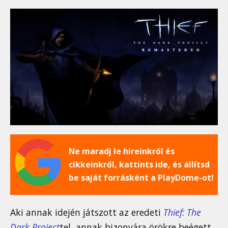
Ne maradj le híreinkről és
cikkeinkről, kattints ide, és állítsd
be saját forrásként a PlayDome-ot!
Aki annak idején játszott az eredeti
Thief: The
Dark Project
tel, annak bizonyára örökre beégett