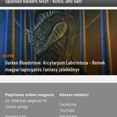
Splatoon Raiders teszt – Kincs, ami van!
EGYÉB
Darken Bloodstone: Arcytaryum Labirintusa – Remek
magyar lapozgatós fantasy játékkönyv
PlayDome online magazin
Kövess minket!
Az 1998-ban alapított PC
Facebook
Dome utódja
YouTube
Impresszum
Instagram