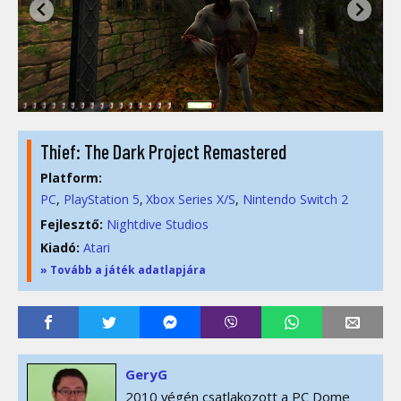
Thief: The Dark Project Remastered
Platform:
PC
PlayStation 5
Xbox Series X/S
Nintendo Switch 2
Fejlesztő:
Nightdive Studios
Kiadó:
Atari
» Tovább a játék adatlapjára
GeryG
2010 végén csatlakozott a PC Dome