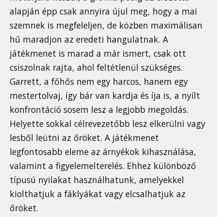
alapján épp csak annyira újul meg, hogy a mai
szemnek is megfeleljen, de közben maximálisan
hű maradjon az eredeti hangulatnak. A
játékmenet is marad a már ismert, csak ott
csiszolnak rajta, ahol feltétlenül szükséges.
Garrett, a főhős nem egy harcos, hanem egy
mestertolvaj, így bár van kardja és íja is, a nyílt
konfrontáció sosem lesz a legjobb megoldás.
Helyette sokkal célrevezetőbb lesz elkerülni vagy
lesből leütni az őröket. A játékmenet
legfontosabb eleme az árnyékok kihasználása,
valamint a figyelemelterelés. Ehhez különböző
típusú nyilakat használhatunk, amelyekkel
kiolthatjuk a fáklyákat vagy elcsalhatjuk az
őröket.