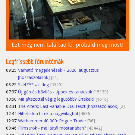
Ezt még nem találtad ki, próbáld meg most!
Legfrissebb fórumtémák
09:25
Várható megjelenések – 2026. augusztus
[hozzászólások]
[21]
08:25
Szét*** az ideg
[5525]
07:37
Új gép és bővítés - tippek és tanácsok
[15139]
10:50
Mit játszottál végig legutóbb? Értékeld!
[1616]
08:31
The Alters: Last Variable DLC teszt [hozzászólások]
[2]
12:44
Hihetetlen hírek a nagyvilágból
[4636]
12:07
Warhammer 40,000: Rogue Trader
[86]
09:46
Filmsarok - mit láttál mostanában?
[43442]