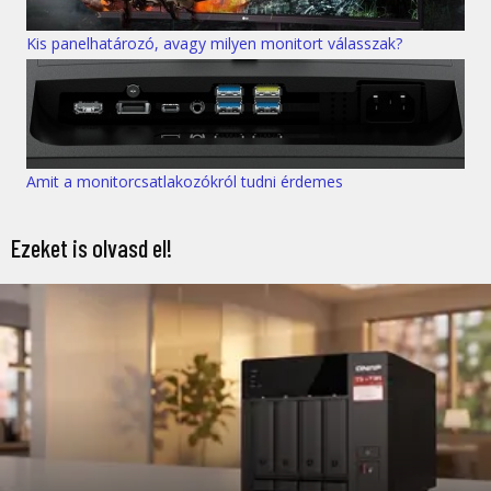
Kis panelhatározó, avagy milyen monitort válasszak?
Amit a monitorcsatlakozókról tudni érdemes
Ezeket is olvasd el!