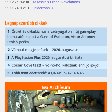
11.12.25. 14:30
Assassin's Creed: Revelations
11.11.24. 17:13
Spiderman 3
Legnépszerűbb cikkek
1.
Őrület és okkultizmus a vadnyugaton – új gameplay-
bemutatót kapott a Guns of Eschaton, Viktor Antonov
utolsó játéka
2.
Várható megjelenések – 2026. augusztus
3.
A PlayStation Plus 2026. augusztusi kínálata
4.
Corsair Cove teszt – Yo-ho-ho, kalóznak lenni jó-jó-jó!
5.
Több mint adattároló: a QNAP TS-473A NAS
GG Archívum