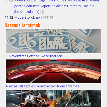
13:02
Kiderült végre, hogy mikor jön a következő Aliens-játék,
pontos dátumot kapott az Aliens: Fireteam Elite 2 is
[hozzászólások]
[1]
11:12
Moderátoroknak
[17410]
Hasznos tartalmak
3D-nyomtatás otthon, közérthetően
Amit az ultraszéles monitorokról tudni érdemes