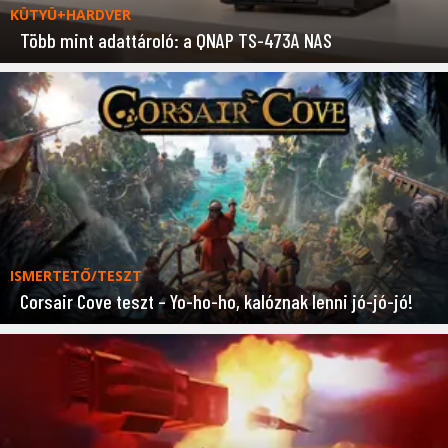
KÜTYÜ+HARDVER
Több mint adattároló: a QNAP TS-473A NAS
ISMERTETŐ/TESZT
Corsair Cove teszt – Yo-ho-ho, kalóznak lenni jó-jó-jó!