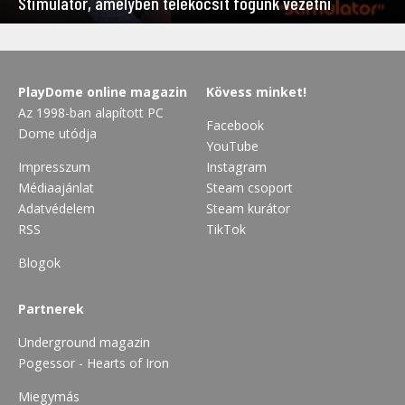
Stimulator, amelyben telekocsit fogunk vezetni
PlayDome online magazin
Kövess minket!
Az 1998-ban alapított PC
Facebook
Dome utódja
YouTube
Impresszum
Instagram
Médiaajánlat
Steam csoport
Adatvédelem
Steam kurátor
RSS
TikTok
Blogok
Partnerek
Underground magazin
Pogessor - Hearts of Iron
Miegymás