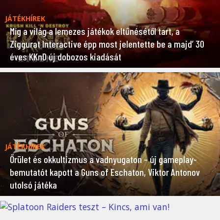
JÁTÉKHÍREK
Míg a világ a lemezes játékok eltűnésétől tart, a
Ziggurat Interactive épp most jelentette be a majd’ 30
éves KKnD új dobozos kiadását
JÁTÉKHÍREK
Őrület és okkultizmus a vadnyugaton – új gameplay-
bemutatót kapott a Guns of Eschaton, Viktor Antonov
utolsó játéka