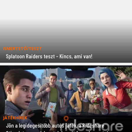
ISMERTETŐ/TESZT
Splatoon Raiders teszt – Kincs, ami van!
JÁTÉKHÍREK
Jön a legidegesítőbb autós játék, a Rideshare