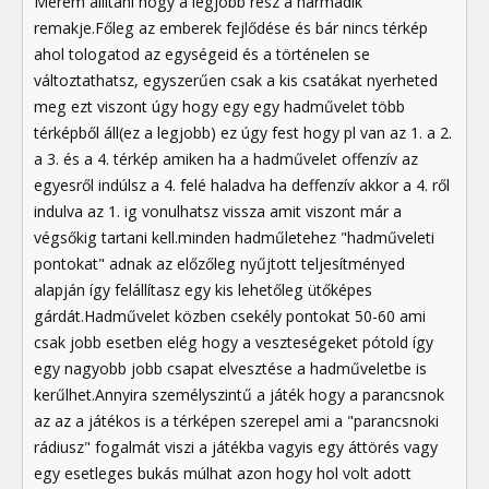
Merem állítani hogy a legjobb rész a harmadik
remakje.Főleg az emberek fejlődése és bár nincs térkép
ahol tologatod az egységeid és a történelen se
változtathatsz, egyszerűen csak a kis csatákat nyerheted
meg ezt viszont úgy hogy egy egy hadművelet több
térképből áll(ez a legjobb) ez úgy fest hogy pl van az 1. a 2.
a 3. és a 4. térkép amiken ha a hadművelet offenzív az
egyesről indúlsz a 4. felé haladva ha deffenzív akkor a 4. ről
indulva az 1. ig vonulhatsz vissza amit viszont már a
végsőkig tartani kell.minden hadműletehez "hadműveleti
pontokat" adnak az előzőleg nyűjtott teljesítményed
alapján így felállítasz egy kis lehetőleg ütőképes
gárdát.Hadművelet közben csekély pontokat 50-60 ami
csak jobb esetben elég hogy a veszteségeket pótold így
egy nagyobb jobb csapat elvesztése a hadműveletbe is
kerűlhet.Annyira személyszintű a játék hogy a parancsnok
az az a játékos is a térképen szerepel ami a "parancsnoki
rádiusz" fogalmát viszi a játékba vagyis egy áttörés vagy
egy esetleges bukás múlhat azon hogy hol volt adott