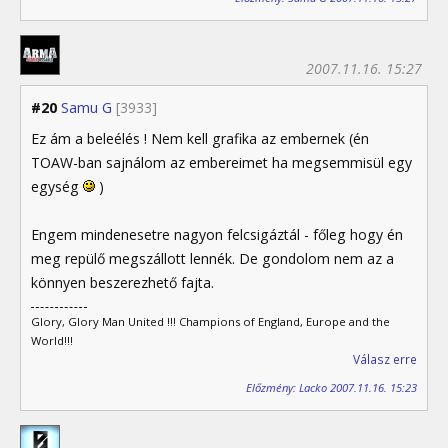
2007.11.16. 15:27
#20
Samu G
[3933]
Ez ám a beleélés ! Nem kell grafika az embernek (én
TOAW-ban sajnálom az embereimet ha megsemmisül egy
egység
)
Engem mindenesetre nagyon felcsigáztál - főleg hogy én
meg repülő megszállott lennék. De gondolom nem az a
könnyen beszerezhető fajta.
Glory, Glory Man United !!! Champions of England, Europe and the
World!!!
Válasz erre
Előzmény: Lacko 2007.11.16. 15:23