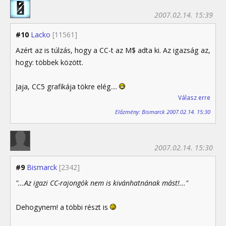
2007.02.14. 15:39
#10
Lacko
[11561]
Azért az is túlzás, hogy a CC-t az M$ adta ki. Az igazság az,
hogy: többek között.
Jaja, CC5 grafikája tökre elég....
Válasz erre
Előzmény: Bismarck 2007.02.14. 15:30
2007.02.14. 15:30
#9
Bismarck
[2342]
"...Az igazi CC-rajongók nem is kivánhatnának mást!..."
Dehogynem! a többi részt is