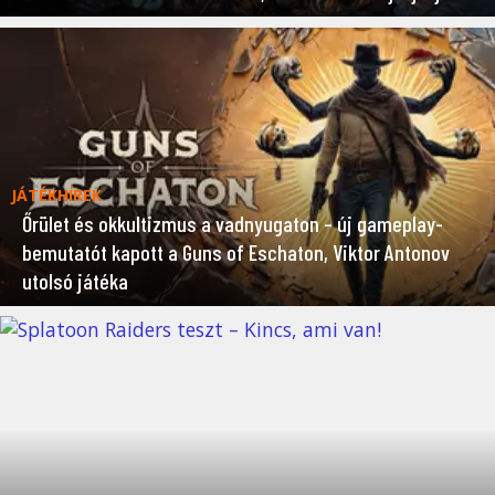
JÁTÉKHÍREK
Őrület és okkultizmus a vadnyugaton – új gameplay-
bemutatót kapott a Guns of Eschaton, Viktor Antonov
utolsó játéka