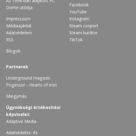
Az 1998-ban alapított PC
Facebook
Dome utódja
YouTube
Impresszum
Instagram
Médiaajánlat
Steam csoport
Adatvédelem
Steam kurátor
RSS
TikTok
Blogok
Partnerek
Underground magazin
Pogessor - Hearts of Iron
Miegymás
Ügynökségi értékesítési
képviselet:
Adaptive Media
Adatvédelmi- és