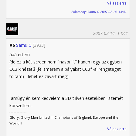
Válasz erre
Előzmény: Samu G 2007.02.14. 14:41
2007.02.14. 14:41
#6
Samu G
[3933]
ááá értem.
(de ez a két screen nem "hasonlít" hanem egy az egyben
CC3 kinézetű (felismerem a pályákat CC3*-al rengeteget
toltam) - lehet ez zavart meg)
-amúgy én sem kedvelem a 3D-t ilyen esetekben...szemét
korszellem...
Glory, Glory Man United !!! Champions of England, Europe and the
World!!!
Válasz erre