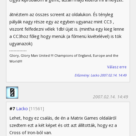
átnéztem az összes screent az oldalukon. És tényleg
pályák nagy része egy az egyben ugyanaz mint CC3 ,
viszont felfedezni vélek 1db! újat is. (mintha egy kieg lenne
a CC3hoz főleg hogy menük (a főmenü kivételével) is tök
ugyanazok)
Glory, Glory Man United !!! Champions of England, Europe and the
World!!!
Válasz erre
Előzmény: Lacko 2007.02.14. 14:49
2007.02.14. 14:49
#7
Lacko
[11561]
Lehet, hogy ez csalás, de én a Matrix Games oldaláról
szedtem ezt a két képet és ott azt állították, hogy ez a
Cross of Iron-ból van.