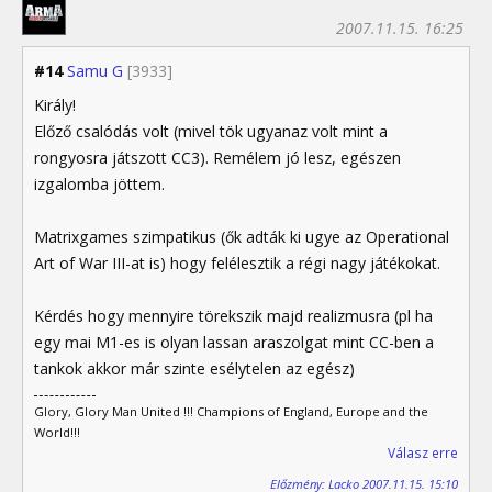
2007.11.15. 16:25
#14
Samu G
[3933]
Király!
Előző csalódás volt (mivel tök ugyanaz volt mint a
rongyosra játszott CC3). Remélem jó lesz, egészen
izgalomba jöttem.
Matrixgames szimpatikus (ők adták ki ugye az Operational
Art of War III-at is) hogy felélesztik a régi nagy játékokat.
Kérdés hogy mennyire törekszik majd realizmusra (pl ha
egy mai M1-es is olyan lassan araszolgat mint CC-ben a
tankok akkor már szinte esélytelen az egész)
Glory, Glory Man United !!! Champions of England, Europe and the
World!!!
Válasz erre
Előzmény: Lacko 2007.11.15. 15:10