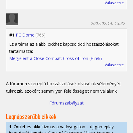
Válasz erre
2007.02.14. 13:32
#1
PC Dome
[766]
Ez a téma az alábbi cikkhez kapcsolódó hozzászólásokat
tartalmazza:
Megjelent a Close Combat: Cross of Iron (Hírek)
Válasz erre
A fórumon szereplő hozzászólások olvasóink véleményét
tükrözik, azokért semmilyen felelősséget nem vállalunk.
Fórumszabályzat
Legnépszerűbb cikkek
1.
Őrület és okkultizmus a vadnyugaton – új gameplay-
bemutatót kapott a Guns of Eschaton, Viktor Antonov