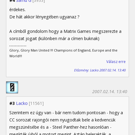
#4
Samu G
[3933]
érdekes.
De hát akkor lényegében ugyanaz ?
A címből gondolom hogy a Matrix Games megszerezte a
sorozat jogait (különben már a címen buknak)
Glory, Glory Man United !!! Champions of England, Europe and the
World!!!
Válasz erre
Előzmény: Lacko 2007.02.14. 13:40
2007.02.14. 13:40
#3
Lacko
[11561]
Szerintem ez úgy van - bár nem tudom pontosan - hogy a
CC sorozat rajongói nem nyugodtak bele a kedvencük
megszünésébe és a - Steel Panther-hez hasonlóan -
megírták újból a motort megint. Aztán belerakták, a