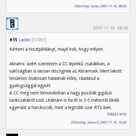
Előzmény: Lacko 2007.11.16. 08:05
2007.11.16. 08:05
#15
Lacko
[11561]
Kértem a tesztpéldányt, majd írok, hogy milyen.
Abrams: azért szerintem a CC léptékű csatákban, a
valóságban is lassan döcögnek az Abramsek. Mert lakott
területen óvatosan haladnak előre, ráadásul a
gyalogsággal együtt.
A CC meg nem kimondottan a nagy puszták gigászi
tankcsatáiról szól. Utálnám is ha itt is 3-5 méterről lőnék
egymást a harckocsik, mint a legtöbb szar RTS-ben.
Válasz erre
Előzmény: Samu G 2007.11.15. 16:25