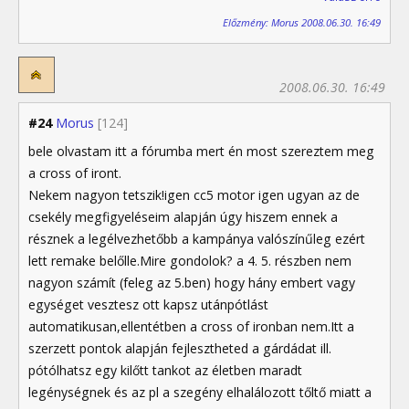
Előzmény: Morus 2008.06.30. 16:49
2008.06.30. 16:49
#24
Morus
[124]
bele olvastam itt a fórumba mert én most szereztem meg
a cross of iront.
Nekem nagyon tetszik!igen cc5 motor igen ugyan az de
csekély megfigyeléseim alapján úgy hiszem ennek a
résznek a legélvezhetőbb a kampánya valószínűleg ezért
lett remake belőlle.Mire gondolok? a 4. 5. részben nem
nagyon számít (feleg az 5.ben) hogy hány embert vagy
egységet vesztesz ott kapsz utánpótlást
automatikusan,ellentétben a cross of ironban nem.Itt a
szerzett pontok alapján fejlesztheted a gárdádat ill.
pótólhatsz egy kilőtt tankot az életben maradt
legénységnek és az pl a szegény elhalálozott tőltő miatt a