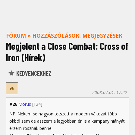
FÓRUM
»
HOZZÁSZÓLÁSOK, MEGJEGYZÉSEK
Megjelent a Close Combat: Cross of
Iron (Hírek)
KEDVENCEKHEZ
2008.07.01. 17:22
#26
Morus
[124]
NP. Nekem se nagyon tetszett a modern változat,több
okból sem de asszem a legjobban én is a kampány hiányát
érzem rosznak benne.