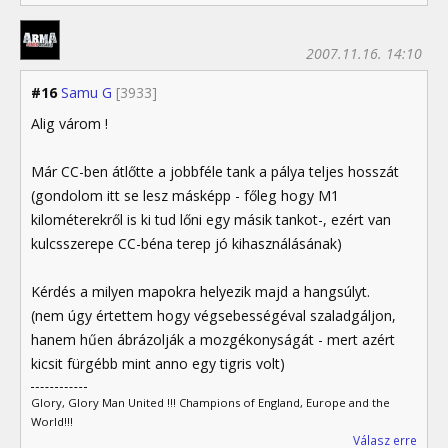
2007.11.16. 14:10
#16
Samu G
[3933]
Alig várom !
Már CC-ben átlőtte a jobbféle tank a pálya teljes hosszát
(gondolom itt se lesz másképp - főleg hogy M1
kilométerekről is ki tud lőni egy másik tankot-, ezért van
kulcsszerepe CC-béna terep jó kihasználásának)
Kérdés a milyen mapokra helyezik majd a hangsúlyt.
(nem úgy értettem hogy végsebességéval szaladgáljon,
hanem hűen ábrázolják a mozgékonyságát - mert azért
kicsit fürgébb mint anno egy tigris volt)
Glory, Glory Man United !!! Champions of England, Europe and the
World!!!
Válasz erre