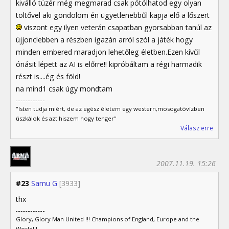
kiválló tüzér még megmarad csak pótólhatod egy olyan
töltővel aki gondolom én ügyetlenebbűl kapja elő a lőszert
viszont egy ilyen veterán csapatban gyorsabban tanúl az
újjonc!ebben a részben igazán arról szól a játék hogy
minden embered maradjon lehetőleg életben.Ezen kívűl
óriásit lépett az AI is előrre!! kipróbáltam a régi harmadik
részt is....ég és föld!
na mind1 csak úgy mondtam
"Isten tudja miért, de az egész életem egy western,mosogatóvízben
úszkálok és azt hiszem hogy tenger"
Válasz erre
2007.11.19. 15:26
#23
Samu G
[3933]
thx
Glory, Glory Man United !!! Champions of England, Europe and the
World!!!