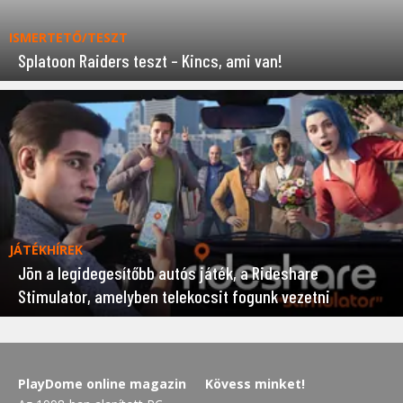
ISMERTETŐ/TESZT
Splatoon Raiders teszt – Kincs, ami van!
JÁTÉKHÍREK
Jön a legidegesítőbb autós játék, a Rideshare
Stimulator, amelyben telekocsit fogunk vezetni
PlayDome online magazin
Kövess minket!