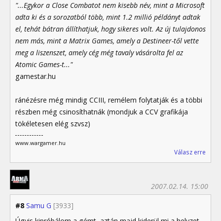
"...Egykor a Close Combatot nem kisebb név, mint a Microsoft
adta ki és a sorozatból több, mint 1.2 millió példányt adtak
el, tehát bátran állíthatjuk, hogy sikeres volt. Az új tulajdonos
nem más, mint a Matrix Games, amely a Destineer-től vette
meg a liszenszet, amely cég még tavaly vásárolta fel az
Atomic Games-t..."
gamestar.hu
ránézésre még mindig CCIII, remélem folytatják és a többi
részben még csinosíthatnák (mondjuk a CCV grafikája
tökéletesen elég szvsz)
www.wargamer.hu
Válasz erre
2007.02.14. 15:00
#8
Samu G
[3933]
Úgyis kipróbálom a gémt, aztán majd kiderül mi a helyzet.