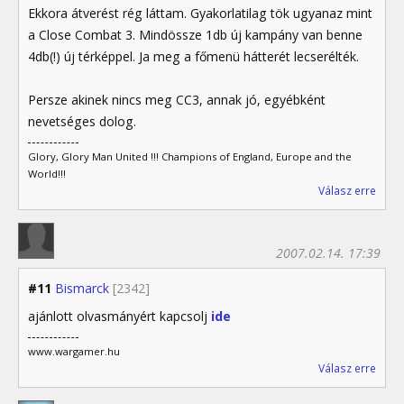
Ekkora átverést rég láttam. Gyakorlatilag tök ugyanaz mint
a Close Combat 3. Mindössze 1db új kampány van benne
4db(!) új térképpel. Ja meg a főmenü hátterét lecserélték.
Persze akinek nincs meg CC3, annak jó, egyébként
nevetséges dolog.
Glory, Glory Man United !!! Champions of England, Europe and the
World!!!
Válasz erre
2007.02.14. 17:39
#11
Bismarck
[2342]
ajánlott olvasmányért kapcsolj
ide
www.wargamer.hu
Válasz erre