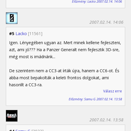
Előzmény: Lacko 2007.02.14. 14:06
2007.02.14. 14:06
#5
Lacko
[11561]
Igen. Lényegében ugyan az. Mert minek kellene fejleszteni,
azt, ami jó??? Ha a Panzer Generalt nem fejlesztik 3D-sre,
még most is imádnánk...
De szerintem nem a CC3-at írták újra, hanem a CC6-ot. És
abba most bepakolták a keleti frontos dolgokat, ami
hasonlít a CC3-ra.
Válasz erre
Előzmény: Samu G 2007.02.14. 13:58
2007.02.14. 13:58