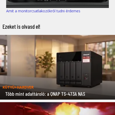
Amit a monitorcsatlakozókról tudni érdemes
Ezeket is olvasd el!
KÜTYÜ+HARDVER
Több mint adattároló: a QNAP TS-473A NAS