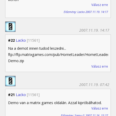
Válasz erre
Előzmény: Lacko 2007.11.19. 14:17
2007.11.19. 14:17
#22
Lacko
[11561]
Na a demot innen tudod leszedni...
ftp://ftp.matrixgames.com/pub/HornetLeader/HornetLeader-
Demo.zip
Válasz erre
2007.11.19. 07:42
#21
Lacko
[11561]
Demo van a matrix games oldalán. Azzal kipróbálhatod.
Válasz erre
Előzmény: Samu G 2007.11.16. 15:27