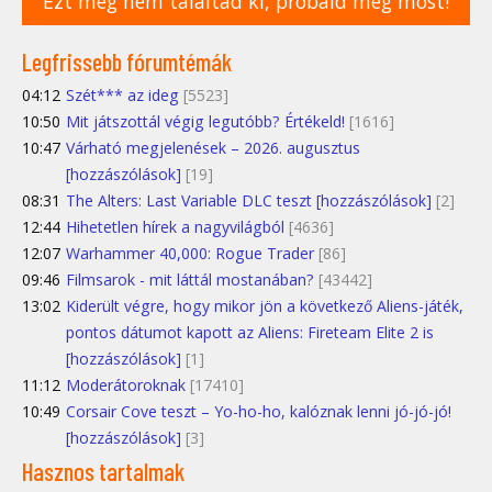
Ezt még nem találtad ki, próbáld meg most!
Legfrissebb fórumtémák
04:12
Szét*** az ideg
[5523]
10:50
Mit játszottál végig legutóbb? Értékeld!
[1616]
10:47
Várható megjelenések – 2026. augusztus
[hozzászólások]
[19]
08:31
The Alters: Last Variable DLC teszt [hozzászólások]
[2]
12:44
Hihetetlen hírek a nagyvilágból
[4636]
12:07
Warhammer 40,000: Rogue Trader
[86]
09:46
Filmsarok - mit láttál mostanában?
[43442]
13:02
Kiderült végre, hogy mikor jön a következő Aliens-játék,
pontos dátumot kapott az Aliens: Fireteam Elite 2 is
[hozzászólások]
[1]
11:12
Moderátoroknak
[17410]
10:49
Corsair Cove teszt – Yo-ho-ho, kalóznak lenni jó-jó-jó!
[hozzászólások]
[3]
Hasznos tartalmak