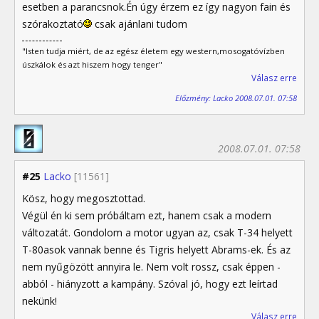
esetben a parancsnok.Én úgy érzem ez így nagyon fain és
szórakoztató
csak ajánlani tudom
"Isten tudja miért, de az egész életem egy western,mosogatóvízben
úszkálok és azt hiszem hogy tenger"
Válasz erre
Előzmény: Lacko 2008.07.01. 07:58
2008.07.01. 07:58
#25
Lacko
[11561]
Kösz, hogy megosztottad.
Végül én ki sem próbáltam ezt, hanem csak a modern
változatát. Gondolom a motor ugyan az, csak T-34 helyett
T-80asok vannak benne és Tigris helyett Abrams-ek. És az
nem nyűgözött annyira le. Nem volt rossz, csak éppen -
abból - hiányzott a kampány. Szóval jó, hogy ezt leírtad
nekünk!
Válasz erre