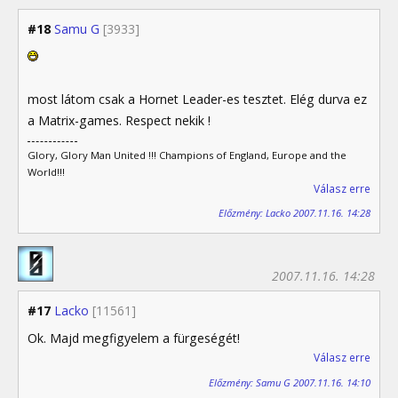
#18
Samu G
[3933]
most látom csak a Hornet Leader-es tesztet. Elég durva ez
a Matrix-games. Respect nekik !
Glory, Glory Man United !!! Champions of England, Europe and the
World!!!
Válasz erre
Előzmény: Lacko 2007.11.16. 14:28
2007.11.16. 14:28
#17
Lacko
[11561]
Ok. Majd megfigyelem a fürgeségét!
Válasz erre
Előzmény: Samu G 2007.11.16. 14:10