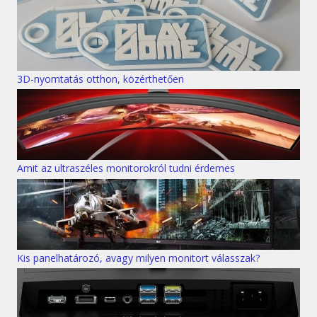
3D-nyomtatás otthon, közérthetően
Amit az ultraszéles monitorokról tudni érdemes
Kis panelhatározó, avagy milyen monitort válasszak?