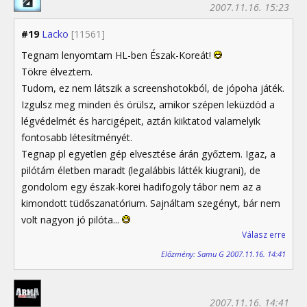
2007.11.16. 15:23
#19
Lacko
[11561]
Tegnam lenyomtam HL-ben Észak-Koreát!
Tökre élveztem.
Tudom, ez nem látszik a screenshotokból, de jópoha játék.
Izgulsz meg minden és örülsz, amikor szépen leküzdöd a
légvédelmét és harcigépeit, aztán kiiktatod valamelyik
fontosabb létesítményét.
Tegnap pl egyetlen gép elvesztése árán győztem. Igaz, a
pilótám életben maradt (legalábbis látték kiugrani), de
gondolom egy észak-korei hadifogoly tábor nem az a
kimondott tüdőszanatórium. Sajnáltam szegényt, bár nem
volt nagyon jó pilóta...
Válasz erre
Előzmény: Samu G 2007.11.16. 14:41
2007.11.16. 14:41