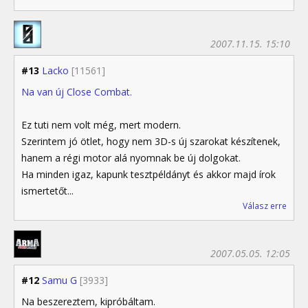
2007.11.15. 15:10
#13
Lacko
[11561]
Na van új Close Combat.
Ez tuti nem volt még, mert modern.
Szerintem jó ötlet, hogy nem 3D-s új szarokat készítenek,
hanem a régi motor alá nyomnak be új dolgokat.
Ha minden igaz, kapunk tesztpéldányt és akkor majd írok
ismertetőt...
Válasz erre
2007.05.05. 12:05
#12
Samu G
[3933]
Na beszereztem, kipróbáltam.