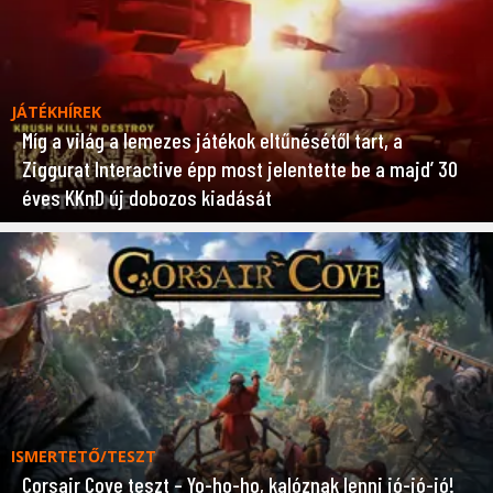
JÁTÉKHÍREK
Míg a világ a lemezes játékok eltűnésétől tart, a
Ziggurat Interactive épp most jelentette be a majd’ 30
éves KKnD új dobozos kiadását
ISMERTETŐ/TESZT
Corsair Cove teszt – Yo-ho-ho, kalóznak lenni jó-jó-jó!