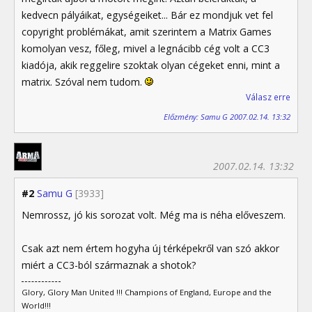
kedvecn pályáikat, egységeiket... Bár ez mondjuk vet fel
copyright problémákat, amit szerintem a Matrix Games
komolyan vesz, főleg, mivel a legnácibb cég volt a CC3
kiadója, akik reggelire szoktak olyan cégeket enni, mint a
matrix. Szóval nem tudom.
Válasz erre
Előzmény: Samu G 2007.02.14. 13:32
2007.02.14. 13:32
#2
Samu G
[3933]
Nemrossz, jó kis sorozat volt. Még ma is néha előveszem.
Csak azt nem értem hogyha új térképekről van szó akkor
miért a CC3-ból származnak a shotok?
Glory, Glory Man United !!! Champions of England, Europe and the
World!!!