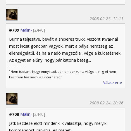
2008.02.25. 12:11
#709
Malin-
[2440]
Burma teljesítve, bevált a sniperes trükk. Viszont Kwai-nál
most kicsit gondban vagyok, mert a pálya hemzseg az
ellenségektől, és ha a riadó megszólal, vége a küldetésnek.
Az egyetlen előny, hogy pár katona beteg...
"Nem tudtam, hogy ennyi tudatlan ember van a világon, míg el nem
kezdtem használni az internetet."
Válasz erre
2008.02.24. 20:26
#708
Malin-
[2440]
Játk kezdése előtt mindenki kiválasztja, hogy melyik
kommandóst irányítja, és mehet.