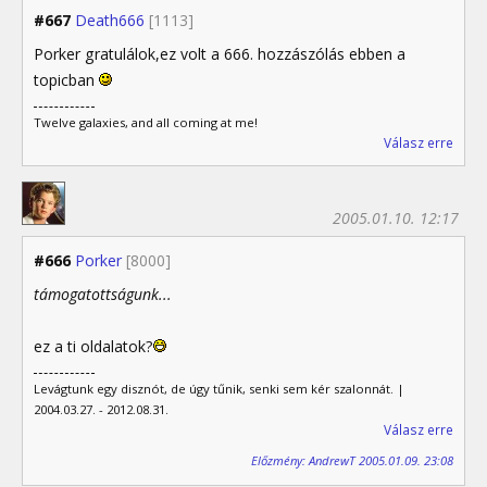
#667
Death666
[1113]
Porker gratulálok,ez volt a 666. hozzászólás ebben a
topicban
Twelve galaxies, and all coming at me!
Válasz erre
2005.01.10. 12:17
#666
Porker
[8000]
támogatottságunk...
ez a ti oldalatok?
Levágtunk egy disznót, de úgy tűnik, senki sem kér szalonnát. |
2004.03.27. - 2012.08.31.
Válasz erre
Előzmény: AndrewT 2005.01.09. 23:08