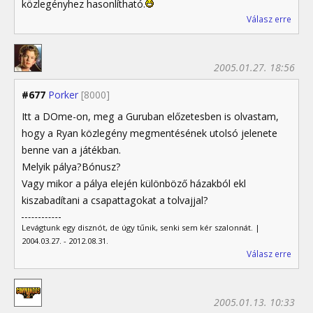
közlegényhez hasonlítható.
Válasz erre
2005.01.27. 18:56
#677
Porker
[8000]
Itt a DOme-on, meg a Guruban előzetesben is olvastam,
hogy a Ryan közlegény megmentésének utolsó jelenete
benne van a játékban.
Melyik pálya?Bónusz?
Vagy mikor a pálya elején különböző házakból ekl
kiszabadítani a csapattagokat a tolvajjal?
Levágtunk egy disznót, de úgy tűnik, senki sem kér szalonnát. |
2004.03.27. - 2012.08.31.
Válasz erre
2005.01.13. 10:33