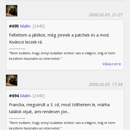
2008.02.05. 21:27
#695
Malin-
[2440]
Feltettem a játékot, még jönnek a patchek és a mod.
Kiváncsi leszek rá.
"Nem tudtam, hogy ennyi tudatlan ember van a világon, míg el nem
kezdtem használni az internetet."
Válasz erre
2008.02.05. 17:34
#694
Malin-
[2440]
Francba, megsérült a 3. cd, most tölthetem le, márha
találok olyat, ami rendesen jön...
"Nem tudtam, hogy ennyi tudatlan ember van a világon, míg el nem
kezdtem használni az internetet."