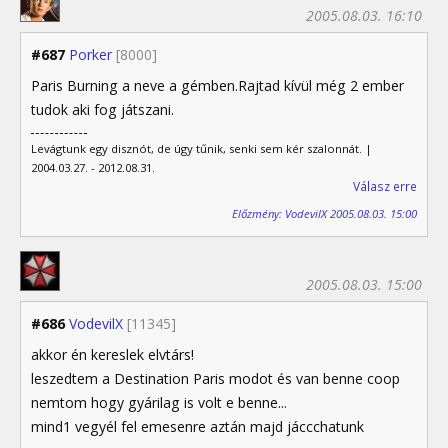
2005.08.03. 16:10
#687
Porker
[8000]
Paris Burning a neve a gémben.Rajtad kívül még 2 ember
tudok aki fog játszani.
Levágtunk egy disznót, de úgy tűnik, senki sem kér szalonnát. |
2004.03.27. - 2012.08.31.
Válasz erre
Előzmény: VodevilX 2005.08.03. 15:00
2005.08.03. 15:00
#686
VodevilX
[11345]
akkor én kereslek elvtárs!
leszedtem a Destination Paris modot és van benne coop
nemtom hogy gyárilag is volt e benne...
mind1 vegyél fel emesenre aztán majd jáccchatunk