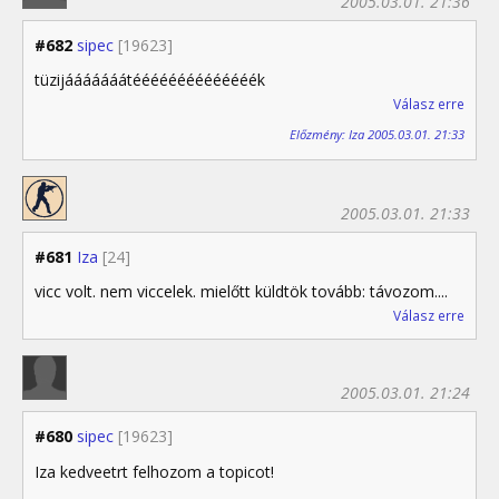
2005.03.01. 21:36
#682
sipec
[19623]
tüzijááááááátéééééééééééééék
Válasz erre
Előzmény: Iza 2005.03.01. 21:33
2005.03.01. 21:33
#681
Iza
[24]
vicc volt. nem viccelek. mielőtt küldtök tovább: távozom....
Válasz erre
2005.03.01. 21:24
#680
sipec
[19623]
Iza kedveetrt felhozom a topicot!