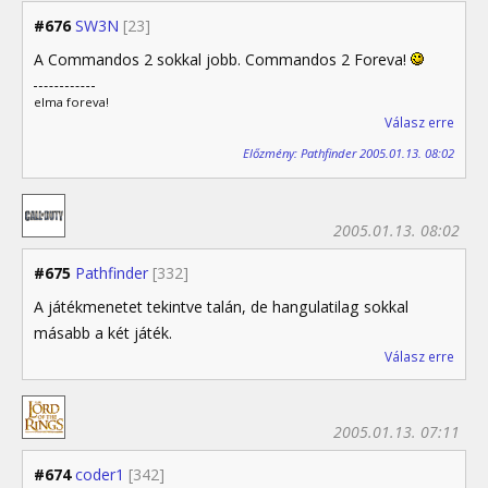
#676
SW3N
[23]
A Commandos 2 sokkal jobb. Commandos 2 Foreva!
elma foreva!
Válasz erre
Előzmény: Pathfinder 2005.01.13. 08:02
2005.01.13. 08:02
#675
Pathfinder
[332]
A játékmenetet tekintve talán, de hangulatilag sokkal
másabb a két játék.
Válasz erre
2005.01.13. 07:11
#674
coder1
[342]