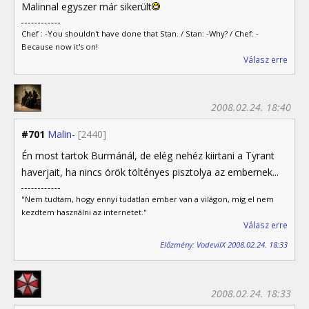
Malinnal egyszer már sikerült
Chef : -You shouldn't have done that Stan. / Stan: -Why? / Chef: -
Because now it's on!
Válasz erre
2008.02.24. 18:40
#701
Malin-
[2440]
Én most tartok Burmánál, de elég nehéz kiirtani a Tyrant
haverjait, ha nincs örök töltényes pisztolya az embernek...
"Nem tudtam, hogy ennyi tudatlan ember van a világon, míg el nem
kezdtem használni az internetet."
Válasz erre
Előzmény: VodevilX 2008.02.24. 18:33
2008.02.24. 18:33