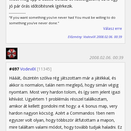
jó pár órás időtöltésnek ígérkezik.
“If you want something you've never had You must be willing to do
something you've never done.”
Válasz erre
Előzmény: VodevilX 2008.02.06. 00:39
2008.02.06. 00:39
#697
VodevilX
[11345]
Hááát, őszintén szólva rég játszottam már a játékkal, és
akkor is normalon, talán nem meglepő, hogy simán végig
nyomtam. Most very hardon tolom, és így sem jelent igazi
kihívást. Ugyértem 1 problémás résszel találkoztam,
amikor át kellett gondolni mit hogy: a 4. bonus map, very
hardon nagyon köcsög. Azért a Commandos 1ben nem
egyszer volt olyan, hogy többször átfutottam a mapon,
mire találtam valami módot, hogy tovább tudjak haladni. Ez