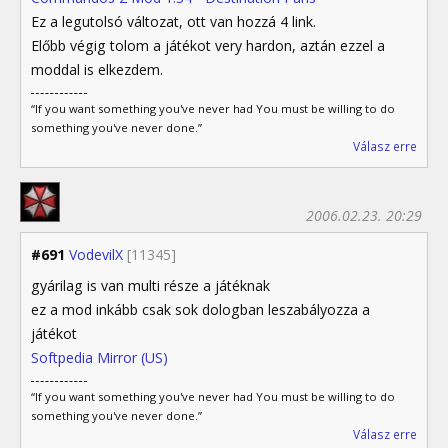
Ez a legutolsó változat, ott van hozzá 4 link.
Előbb végig tolom a játékot very hardon, aztán ezzel a
moddal is elkezdem.
“If you want something you've never had You must be willing to do
something you've never done.”
Válasz erre
2006.02.23. 20:29
#691
VodevilX
[11345]
gyárilag is van multi része a játéknak
ez a mod inkább csak sok dologban leszabályozza a
játékot
Softpedia Mirror (US)
“If you want something you've never had You must be willing to do
something you've never done.”
Válasz erre