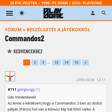
28 ÉVE VELETEK – 1998– PC DOME / 2012– PLAYDOME
FÓRUM
»
BESZÉLGETÉS A JÁTÉKOKRÓL
Commandos2
KEDVENCEKHEZ
...
1
2
3
13
14
15
»
2008.08.06. 12:11
#711
giorgiozgy
[7]
Üdv mindenkinek!
Az lenne a kérdésem,hogy a Commandos 2-ben az utolsó
pályán (Párizs) hol van a bónusz kép bal felső sarka. A