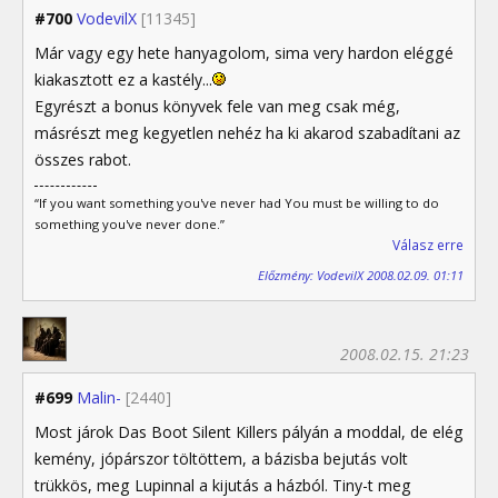
#700
VodevilX
[11345]
Már vagy egy hete hanyagolom, sima very hardon eléggé
kiakasztott ez a kastély...
Egyrészt a bonus könyvek fele van meg csak még,
másrészt meg kegyetlen nehéz ha ki akarod szabadítani az
összes rabot.
“If you want something you've never had You must be willing to do
something you've never done.”
Válasz erre
Előzmény: VodevilX 2008.02.09. 01:11
2008.02.15. 21:23
#699
Malin-
[2440]
Most járok Das Boot Silent Killers pályán a moddal, de elég
kemény, jópárszor töltöttem, a bázisba bejutás volt
trükkös, meg Lupinnal a kijutás a házból. Tiny-t meg