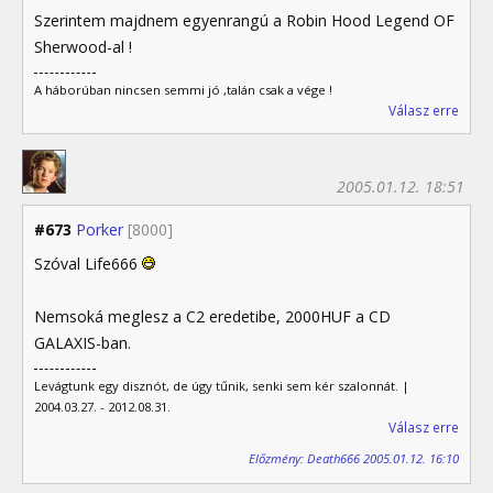
Szerintem majdnem egyenrangú a Robin Hood Legend OF
Sherwood-al !
A háborúban nincsen semmi jó ,talán csak a vége !
Válasz erre
2005.01.12. 18:51
#673
Porker
[8000]
Szóval Life666
Nemsoká meglesz a C2 eredetibe, 2000HUF a CD
GALAXIS-ban.
Levágtunk egy disznót, de úgy tűnik, senki sem kér szalonnát. |
2004.03.27. - 2012.08.31.
Válasz erre
Előzmény: Death666 2005.01.12. 16:10