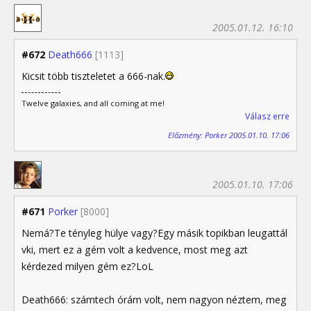
2005.01.12. 16:10
#672
Death666
[1113]
Kicsit több tiszteletet a 666-nak.
Twelve galaxies, and all coming at me!
Válasz erre
Előzmény: Porker 2005.01.10. 17:06
2005.01.10. 17:06
#671
Porker
[8000]
Nemá?Te tényleg hülye vagy?Egy másik topikban leugattál
vki, mert ez a gém volt a kedvence, most meg azt
kérdezed milyen gém ez?LoL
Death666: számtech órám volt, nem nagyon néztem, meg