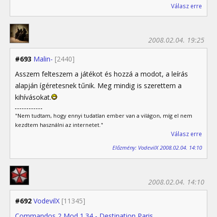
Válasz erre
2008.02.04. 19:25
#693
Malin-
[2440]
Asszem felteszem a játékot és hozzá a modot, a leírás
alapján ígéretesnek tűnik. Meg mindig is szerettem a
kihívásokat.
"Nem tudtam, hogy ennyi tudatlan ember van a világon, míg el nem
kezdtem használni az internetet."
Válasz erre
Előzmény: VodevilX 2008.02.04. 14:10
2008.02.04. 14:10
#692
VodevilX
[11345]
Commandos 2 Mod 1.34 - Destination Paris