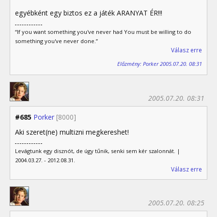
egyébként egy biztos ez a játék ARANYAT ÉR!!!
“If you want something you've never had You must be willing to do
something you've never done.”
Válasz erre
Előzmény: Porker 2005.07.20. 08:31
2005.07.20. 08:31
#685
Porker
[8000]
Aki szeret(ne) multizni megkereshet!
Levágtunk egy disznót, de úgy tűnik, senki sem kér szalonnát. |
2004.03.27. - 2012.08.31.
Válasz erre
2005.07.20. 08:25