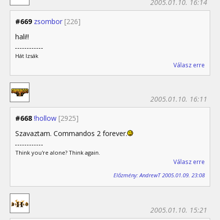
2005.01.10. 16:14
#669
zsombor
[226]
hali!!
Hát Izsák
Válasz erre
2005.01.10. 16:11
#668
!hollow
[2925]
Szavaztam. Commandos 2 forever.
Think you're alone? Think again.
Válasz erre
Előzmény: AndrewT 2005.01.09. 23:08
2005.01.10. 15:21