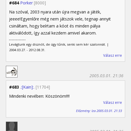
#684
Porker
[8000]
Na szóval, 2003 nyara után újra megvan a játék,
jeeee!Egyenlőre még nem játszok vele, tegnap annyit
csináltam, hogy beírtam a kóot és minden pálya
aktiválódott, így azzal kezdem amivel akarom.
Levágtunk egy disznót, de úgy tűnik, senki sem kér szalonnát. |
2004.03.27. - 2012.08.31.
Válasz erre
2005.03.01. 21:36
#683
.:[Kain]:.
[11704]
Mindenki nevében: Köszönöm!!!!
Válasz erre
Előzmény: Iza 2005.03.01. 21:33