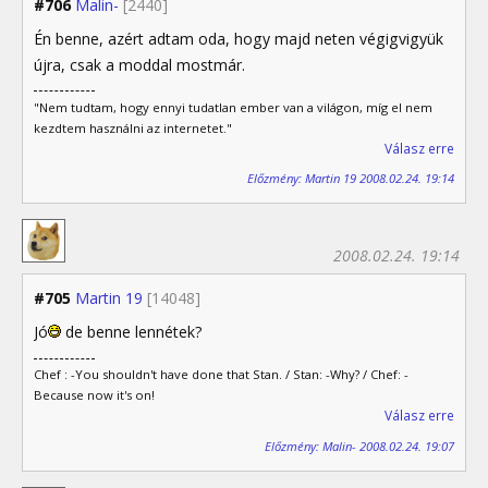
#706
Malin-
[2440]
Én benne, azért adtam oda, hogy majd neten végigvigyük
újra, csak a moddal mostmár.
"Nem tudtam, hogy ennyi tudatlan ember van a világon, míg el nem
kezdtem használni az internetet."
Válasz erre
Előzmény: Martin 19 2008.02.24. 19:14
2008.02.24. 19:14
#705
Martin 19
[14048]
Jó
de benne lennétek?
Chef : -You shouldn't have done that Stan. / Stan: -Why? / Chef: -
Because now it's on!
Válasz erre
Előzmény: Malin- 2008.02.24. 19:07