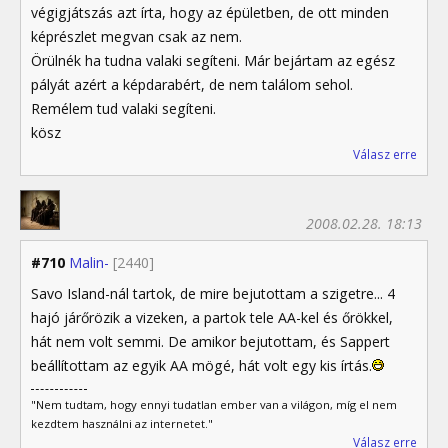
végigjátszás azt írta, hogy az épületben, de ott minden
képrészlet megvan csak az nem.
Örülnék ha tudna valaki segíteni. Már bejártam az egész
pályát azért a képdarabért, de nem találom sehol.
Remélem tud valaki segíteni.
kösz
Válasz erre
2008.02.28. 18:13
#710
Malin-
[2440]
Savo Island-nál tartok, de mire bejutottam a szigetre... 4
hajó járőrözik a vizeken, a partok tele AA-kel és őrökkel,
hát nem volt semmi. De amikor bejutottam, és Sappert
beállítottam az egyik AA mögé, hát volt egy kis írtás.
"Nem tudtam, hogy ennyi tudatlan ember van a világon, míg el nem
kezdtem használni az internetet."
Válasz erre