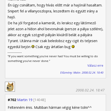
Én úgy csináltam, hogy hívás előtt már a hajónál hasaltam.
Snipert fel a villanyoszlopra, leszedtem és együtt irány a
hajó.
De ha jól forgatod a kamerát, és leraksz egy látómező
jelet azon a hídon ahol bevonulnak (persze a pálya szélére),
akkor az egyik szögnél pályán kívülről belát a pályára
Tyrant. Utánna már csak beledobsz egy cigit és teljesen
egyedül bejön
Csak egy ártatlan bug
“If you want something you've never had You must be willing to do
something you've never done.”
Válasz erre
Előzmény: Malin- 2008.02.24. 18:40
2008.02.24. 18:47
#702
Martin 19
[14048]
Feltenném énis. Multiban hárman végig kéne tolni^^