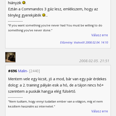
hiányzik
.
Eztán a Commandos 3 gáz lesz, emlékszem, hogy az
tényleg gyerekjáték
...
“If you want something you've never had You must be willing to do
something you've never done.”
Válasz erre
Előzmény: VodevilX 2008.02.04. 14:10
2008.02.05. 21:51
#696
Malin-
[2440]
Mentem vele egy kicsit, jó a mod, bár van egy pár érdekes
dolog: a 2. training pályán esik a hó, de a tájon nincs hó+
szerintem a puskák hangja elég fülsértő.
"Nem tudtam, hogy ennyi tudatlan ember van a világon, míg el nem
kezdtem használni az internetet."
Válasz erre