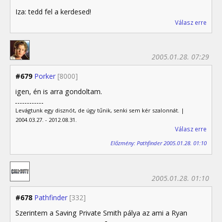
Iza: tedd fel a kerdesed!
Válasz erre
2005.01.28. 07:29
#679
Porker
[8000]
igen, én is arra gondoltam.
Levágtunk egy disznót, de úgy tűnik, senki sem kér szalonnát. |
2004.03.27. - 2012.08.31.
Válasz erre
Előzmény: Pathfinder 2005.01.28. 01:10
2005.01.28. 01:10
#678
Pathfinder
[332]
Szerintem a Saving Private Smith pálya az ami a Ryan