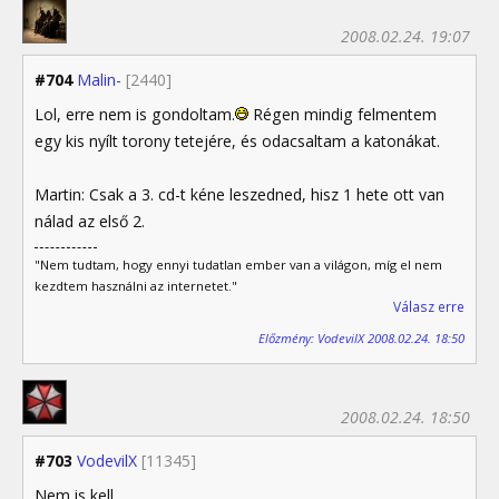
2008.02.24. 19:07
#704
Malin-
[2440]
Lol, erre nem is gondoltam.
Régen mindig felmentem
egy kis nyílt torony tetejére, és odacsaltam a katonákat.
Martin: Csak a 3. cd-t kéne leszedned, hisz 1 hete ott van
nálad az első 2.
"Nem tudtam, hogy ennyi tudatlan ember van a világon, míg el nem
kezdtem használni az internetet."
Válasz erre
Előzmény: VodevilX 2008.02.24. 18:50
2008.02.24. 18:50
#703
VodevilX
[11345]
Nem is kell.