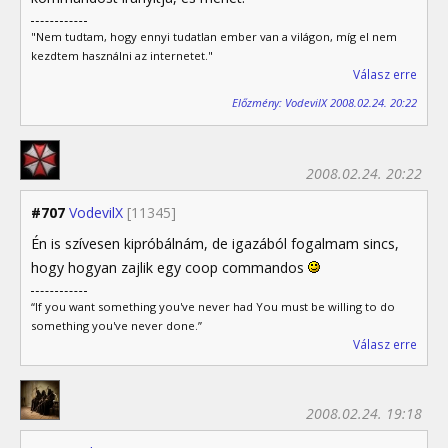
"Nem tudtam, hogy ennyi tudatlan ember van a világon, míg el nem
kezdtem használni az internetet."
Válasz erre
Előzmény: VodevilX 2008.02.24. 20:22
2008.02.24. 20:22
#707
VodevilX
[11345]
Én is szívesen kipróbálnám, de igazából fogalmam sincs,
hogy hogyan zajlik egy coop commandos
“If you want something you've never had You must be willing to do
something you've never done.”
Válasz erre
2008.02.24. 19:18