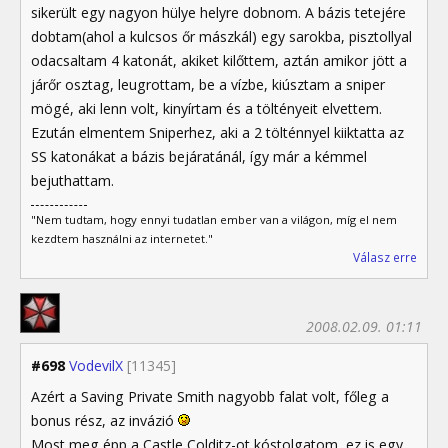
sikerült egy nagyon hülye helyre dobnom. A bázis tetejére
dobtam(ahol a kulcsos őr mászkál) egy sarokba, pisztollyal
odacsaltam 4 katonát, akiket kilőttem, aztán amikor jött a
járőr osztag, leugrottam, be a vízbe, kiúsztam a sniper
mögé, aki lenn volt, kinyírtam és a töltényeit elvettem.
Ezután elmentem Sniperhez, aki a 2 tölténnyel kiiktatta az
SS katonákat a bázis bejáratánál, így már a kémmel
bejuthattam.
"Nem tudtam, hogy ennyi tudatlan ember van a világon, míg el nem
kezdtem használni az internetet."
Válasz erre
2008.02.09. 01:11
#698
VodevilX
[11345]
Azért a Saving Private Smith nagyobb falat volt, főleg a
bonus rész, az invázió
Most meg épp a Castle Colditz-ot kóstolgatom, ez is egy