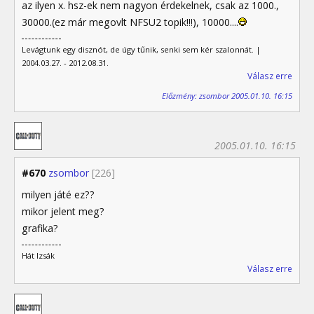
az ilyen x. hsz-ek nem nagyon érdekelnek, csak az 1000.,
30000.(ez már megovlt NFSU2 topik!!!), 10000....
Levágtunk egy disznót, de úgy tűnik, senki sem kér szalonnát. |
2004.03.27. - 2012.08.31.
Válasz erre
Előzmény: zsombor 2005.01.10. 16:15
2005.01.10. 16:15
#670
zsombor
[226]
milyen játé ez??
mikor jelent meg?
grafika?
Hát Izsák
Válasz erre