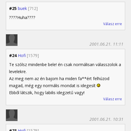
#25
buek
[712]
????Huha????
Válasz erre
2001.06.21. 11:11
#24
Hofi
[1579]
Te szólsz mindenbe bele! én csak normálisan válasszolok a
levelekre.
Az meg nem az én bajom ha miden fa**ért felhúzod
magad, még egy normális mondat is idegesít
Ebből látszik, hogy labilis idegzetű vagy!
Válasz erre
2001.06.21. 10:31
#23
Hofi
[1579]