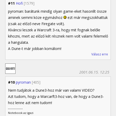
#11
Hofi
[1579]
pyroman: barátunk mindíg olyan game-eket hasonlít össze
aminek semmi köze egymáshoz
ezt már megszokhattuk
(csak az előző neve Firegate volt).
Kíváncsi leszek a Warcraft 3-ra, hogy mit fognak belőle
kihozni, mert az előző két résznek nem volt valami felemelő
a hangulata.
A Dune-t már jobban komálom!
Válasz erre
2001.06.15. 12:25
#10
pyroman
[405]
Nem tudjátok a Dune3-hoz már van valami VIDEO?
Azt tudom, hogy a Warcarft3-hoz van, de hogy a Dune3-
hoz lenne azt nem tudom!
Notebook az igazi