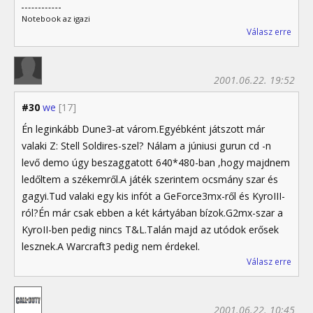
Notebook az igazi
Válasz erre
2001.06.22. 19:52
#30
we
[17]
Én leginkább Dune3-at várom.Egyébként játszott már
valaki Z: Stell Soldires-szel? Nálam a júniusi gurun cd -n
levő demo úgy beszaggatott 640*480-ban ,hogy majdnem
ledőltem a székemről.A játék szerintem ocsmány szar és
gagyi.Tud valaki egy kis infót a GeForce3mx-ről és KyroIII-
ról?Én már csak ebben a két kártyában bízok.G2mx-szar a
KyroII-ben pedig nincs T&L.Talán majd az utódok erősek
lesznek.A Warcraft3 pedig nem érdekel.
Válasz erre
2001.06.22. 10:45