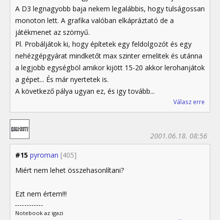
A D3 legnagyobb baja nekem legalábbis, hogy tulságossan
monoton lett. A grafika valóban elkápráztató de a
játékmenet az szörnyű.
Pl. Probáljátok ki, hogy építetek egy feldolgozót és egy
nehézgépgyárat mindketőt max szinter emelitek és utánna
a legjobb egységböl amikor kijött 15-20 akkor lerohanjátok
a gépet... És már nyertetek is.
A következő pálya ugyan ez, és igy tovább...
Válasz erre
2001.06.18. 08:56
#15
pyroman
[405]
Miért nem lehet összehasonlítani?
Ezt nem értem!!!
Notebook az igazi