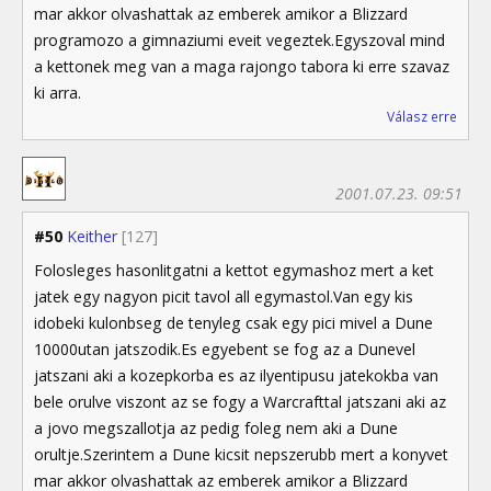
mar akkor olvashattak az emberek amikor a Blizzard
programozo a gimnaziumi eveit vegeztek.Egyszoval mind
a kettonek meg van a maga rajongo tabora ki erre szavaz
ki arra.
Válasz erre
2001.07.23. 09:51
#50
Keither
[127]
Folosleges hasonlitgatni a kettot egymashoz mert a ket
jatek egy nagyon picit tavol all egymastol.Van egy kis
idobeki kulonbseg de tenyleg csak egy pici mivel a Dune
10000utan jatszodik.Es egyebent se fog az a Dunevel
jatszani aki a kozepkorba es az ilyentipusu jatekokba van
bele orulve viszont az se fogy a Warcrafttal jatszani aki az
a jovo megszallotja az pedig foleg nem aki a Dune
orultje.Szerintem a Dune kicsit nepszerubb mert a konyvet
mar akkor olvashattak az emberek amikor a Blizzard