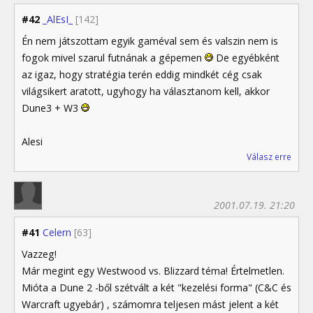
#42
_AlEsI_
[142]
Én nem játszottam egyik gaméval sem és valszin nem is
fogok mivel szarul futnának a gépemen
De egyébként
az igaz, hogy stratégia terén eddig mindkét cég csak
világsikert aratott, ugyhogy ha választanom kell, akkor
Dune3 + W3
Alesi
Válasz erre
2001.07.19. 21:20
#41
Celern
[63]
Vazzeg!
Már megint egy Westwood vs. Blizzard téma! Értelmetlen.
Mióta a Dune 2 -ből szétvált a két "kezelési forma" (C&C és
Warcraft ugyebár) , számomra teljesen mást jelent a két