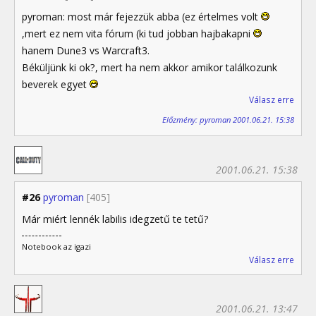
pyroman: most már fejezzük abba (ez értelmes volt
,mert ez nem vita fórum (ki tud jobban hajbakapni
hanem Dune3 vs Warcraft3.
Béküljünk ki ok?, mert ha nem akkor amikor találkozunk
beverek egyet
Válasz erre
Előzmény: pyroman 2001.06.21. 15:38
2001.06.21. 15:38
#26
pyroman
[405]
Már miért lennék labilis idegzetű te tetű?
Notebook az igazi
Válasz erre
2001.06.21. 13:47