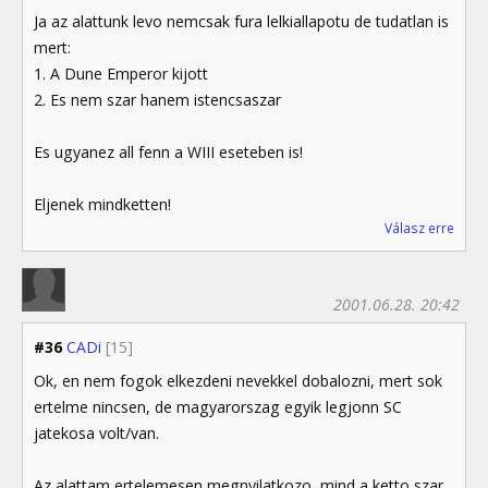
Ja az alattunk levo nemcsak fura lelkiallapotu de tudatlan is
mert:
1. A Dune Emperor kijott
2. Es nem szar hanem istencsaszar
Es ugyanez all fenn a WIII eseteben is!
Eljenek mindketten!
Válasz erre
2001.06.28. 20:42
#36
CADi
[15]
Ok, en nem fogok elkezdeni nevekkel dobalozni, mert sok
ertelme nincsen, de magyarorszag egyik legjonn SC
jatekosa volt/van.
Az alattam ertelemesen megnyilatkozo, mind a ketto szar