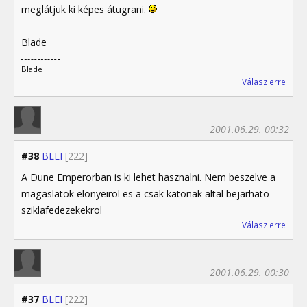
meglátjuk ki képes átugrani.
Blade
Blade
Válasz erre
2001.06.29. 00:32
#38
BLEI
[222]
A Dune Emperorban is ki lehet hasznalni. Nem beszelve a
magaslatok elonyeirol es a csak katonak altal bejarhato
sziklafedezekekrol
Válasz erre
2001.06.29. 00:30
#37
BLEI
[222]