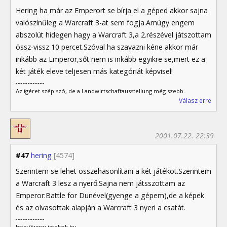
Hering ha már az Emperort se bírja el a géped akkor sajna
valószínűleg a Warcraft 3-at sem fogja.Amúgy engem
abszolút hidegen hagy a Warcraft 3,a 2.részével játszottam
össz-vissz 10 percet.Szóval ha szavazni kéne akkor már
inkább az Emperor,sőt nem is inkább egyikre se,mert ez a
két játék eleve teljesen más kategóriát képvisel!
Az ígéret szép szó, de a Landwirtschaftausstellung még szebb.
Válasz erre
2001.07.22. 22:39
#47
hering
[4574]
Szerintem se lehet összehasonlítani a két játékot.Szerintem
a Warcraft 3 lesz a nyerő.Sajna nem játsszottam az
Emperor:Battle for Dunével(gyenge a gépem),de a képek
és az olvasottak alapján a Warcraft 3 nyeri a csatát.
http://www.jatekok.hu