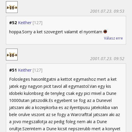
2001.07.23. 09:53
#52
Keither
[127]
hoppa.Sorry a ket szovegert valamit el nyomtam
Válasz erre
2001.07.23. 09:52
#51
Keither
[127]
Folosleges hasonlitgatni a kettot egymashoz mert a ket
jatek egy nagyon picit tavol all egymastol.Van egy kis
idobeki kulonbseg de tenyleg csak egy pici mivel a Dune
10000utan jatszodik.Es egyebent se fog az a Dunevel
jatszani aki a kozepkorba es az ilyentipusu jatekokba van
bele orulve viszont az se fogy a Warcrafttal jatszani aki az
a jovo megszallotja az pedig foleg nem aki a Dune
orultje.Szerintem a Dune kicsit nepszerubb mert a konyvet