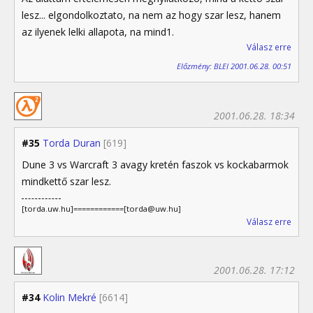
lesz... elgondolkoztato, na nem az hogy szar lesz, hanem
az ilyenek lelki allapota, na mind1.
Válasz erre
Előzmény: BLEI 2001.06.28. 00:51
2001.06.28. 18:34
#35
Torda Duran
[619]
Dune 3 vs Warcraft 3 avagy kretén faszok vs kockabarmok
mindkettő szar lesz.
[torda.uw.hu]============[torda@uw.hu]
Válasz erre
2001.06.28. 17:12
#34
Kolin Mekré
[6614]