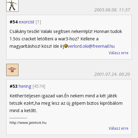
2003.08.08. 11:37
#54
exorcist
[1]
Csákány tesók! Valaki segítsen nekem!plz! Honnan tudok
1.5ös cracket letölteni a war3-hoz? Kellene a
magyarításhoz! kösz! Ide írj
verlord.oki@freemail.hu
Válasz erre
2001.07.24. 00:20
#53
hering
[4574]
Keither:teljesen igazad van.Én nekem mind a két játék
tetszik ezért,ha meg lesz az új gépem biztos kipróbálom
mind a ketőtt.
http://www.jatekok.hu
Válasz erre