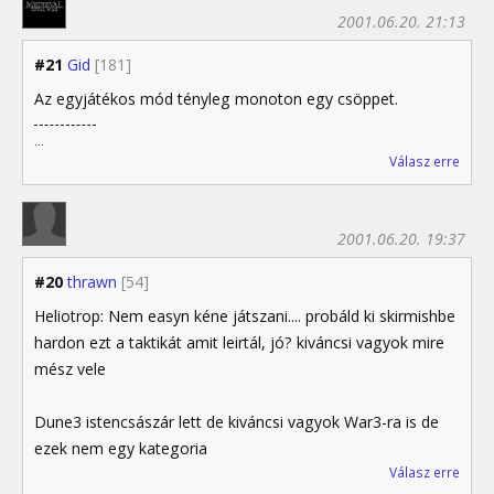
2001.06.20. 21:13
#21
Gid
[181]
Az egyjátékos mód tényleg monoton egy csöppet.
...
Válasz erre
2001.06.20. 19:37
#20
thrawn
[54]
Heliotrop: Nem easyn kéne játszani.... probáld ki skirmishbe
hardon ezt a taktikát amit leirtál, jó? kiváncsi vagyok mire
mész vele
Dune3 istencsászár lett de kiváncsi vagyok War3-ra is de
ezek nem egy kategoria
Válasz erre