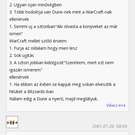
2. Ugyan ojan minőségben
3. Több hodolója van Dune-nek mint a WarCraft-nak
ellenérvek
1. Semmi uj a sztoriban"Aki olvasta a könyveket az már
ismeri"
WarCraft mellet szóló érveim:
1. Furja az oldalam hogy mien lesz
2. Sok ujjitás
3. A sztori jobban kidolgozit"Szerintem, mert ezt nem
igazán ismerem"
ellenérvek
1. Ha ebben az évben se kapjuk meg sokan elvesztik a
hitüket a Blizzards-ban
Nálam edig a Dune a nyerő, majd meglátyuk.
Válasz erre
2001.07.20. 08:04