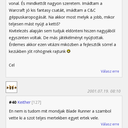
vonal. És mindkettőt nagyon szeretem. Imádtam a
Warcraft jó kis fantasy csatáit, imádtam a C&C
géppuskaropogását. Na akkor most melyik a jobb, mikor
teljesen mást nyújt a kettő?
Kivitelezés alapján sem tudjuk eldönteni hiszen nagyjából
egyszinten voltak. De más játékélményt nyújtottak.
Érdemes akkor ezen vitázni miközben a fejlesztők sörrel a
kezükben jót röhögnek rajtunk
Cel
Válasz erre
2001.07.19. 08:10
#40
Keither
[127]
En nem is tudom mit mondjak Blade Runner a szambol
vette ki a szot teljes mertekben egyet ertek vele.
Válasz erre