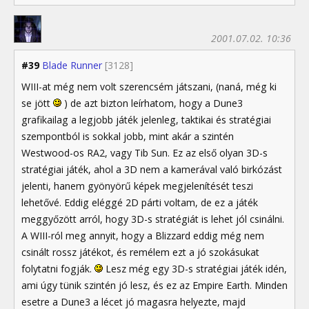
2001.07.02. 10:36
#39
Blade Runner
[3128]
WIII-at még nem volt szerencsém játszani, (naná, még ki
se jött
) de azt bizton leírhatom, hogy a Dune3
grafikailag a legjobb játék jelenleg, taktikai és stratégiai
szempontból is sokkal jobb, mint akár a szintén
Westwood-os RA2, vagy Tib Sun. Ez az első olyan 3D-s
stratégiai játék, ahol a 3D nem a kamerával való birkózást
jelenti, hanem gyönyörű képek megjelenítését teszi
lehetővé. Eddig eléggé 2D párti voltam, de ez a játék
meggyőzött arról, hogy 3D-s stratégiát is lehet jól csinálni.
A WIII-ról meg annyit, hogy a Blizzard eddig még nem
csinált rossz játékot, és remélem ezt a jó szokásukat
folytatni fogják.
Lesz még egy 3D-s stratégiai játék idén,
ami úgy tünik szintén jó lesz, és ez az Empire Earth. Minden
esetre a Dune3 a lécet jó magasra helyezte, majd