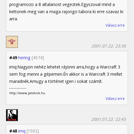
programozo a 8 altalanost vegeztek.Egyszoval mind a
kettonek meg van a maga rajongo tabora ki erre szavaz ki
arra.
Válasz erre
2001.07.22. 23:30
#49
hering
[4574]
imq:Nagyon nehéz lehetet rájönni arra,hogy a Warcraft 3
sem fog menni a gépemen.Én akkor is a Warcraft 3 mellet
maradnék.Amugy a történet igen i sokat számít.
http://www.jatekok.hu
Válasz erre
2001.07.22. 22:45
#48
imq
[1592]