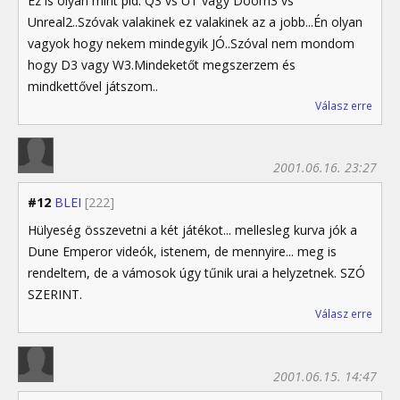
Ez is olyan mint pld: Q3 vs UT vagy Doom3 vs
Unreal2..Szóvak valakinek ez valakinek az a jobb...Én olyan
vagyok hogy nekem mindegyik JÓ..Szóval nem mondom
hogy D3 vagy W3.Mindeketőt megszerzem és
mindkettővel játszom..
Válasz erre
2001.06.16. 23:27
#12
BLEI
[222]
Hülyeség összevetni a két játékot... mellesleg kurva jók a
Dune Emperor videók, istenem, de mennyire... meg is
rendeltem, de a vámosok úgy tűnik urai a helyzetnek. SZÓ
SZERINT.
Válasz erre
2001.06.15. 14:47