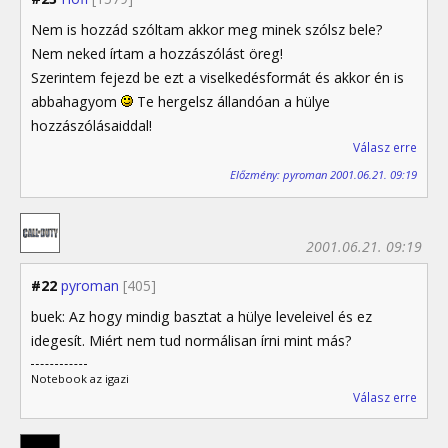
Nem is hozzád szóltam akkor meg minek szólsz bele?
Nem neked írtam a hozzászólást öreg!
Szerintem fejezd be ezt a viselkedésformát és akkor én is
abbahagyom
Te hergelsz állandóan a hülye
hozzászólásaiddal!
Válasz erre
Előzmény: pyroman 2001.06.21. 09:19
2001.06.21. 09:19
#22
pyroman
[405]
buek: Az hogy mindig basztat a hülye leveleivel és ez
idegesít. Miért nem tud normálisan írni mint más?
Notebook az igazi
Válasz erre