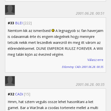
2001.06.28. 00:51
#33
BLEI
[222]
Nemtom kik az ismerőseid
A legnagyob sc fan haverjaim
is odavannak érte és engem idegelnek hogy mennyire
tetszik nekik mert leszedtek warezról én meg itt várom az
előrendelésemet. DUNE EMPEROR RULEZ FOREVER. A WIII
meg talán kijön az évezred végére.
Válasz erre
Előzmény: CADi 2001.06.28. 00:35
2001.06.28. 00:35
#32
CADi
[15]
Hmm, hat sztem vegulis ossze lehet hasonlitani a ket
gamet. Bar a War3nak a csodas tortenete mellet a multi