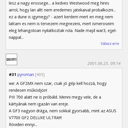
lesz a nagy erossege... a kedves Westwood meg hires
arrol, hogy lan altt nem eredemes jatekaival probalkozni...
ez a dune is igymegy? - azert kerdem mert en meg nem
lattam es nem is tervezem megnezeni, mert ismeroseim
eleg lehangoloan nyilatkoztak rola. Nade majd war3, ejjel-
nappal...
Válasz erre
2001.06.25. 09:14
#31
pyroman
[405]
we: A GF2MX nem szar, csak jó gép kell hozzá, hogy
rendesen működjön!
PIII 700 alatt ne is próbáld. Menni megy vele, de a
kártyának nem igazán van ereje.
A GF3 nagyon drága, nem sokkal gyorsabb, mint az ASUS
V7700 GF2 DELUXE ULTRA!!!
Röviden ennyi...