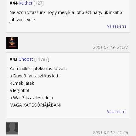
#44
Keither
[127]
Ne azon vitazzunk hogy melyik a jobb ezt hagyjuk inkabb
jatszunk vele.
Válasz erre
2001.07.19. 21:27
#43
Ghoost
[11787]
Ya mindkét játékstílus jó volt.
a Dune3 fantasztikus lett.
REmek játék
a legjobb!
a War 3 is az lesz de a
MAGA KATEGÓRIÁJÁBAN!
Válasz erre
2001.07.19. 21:26