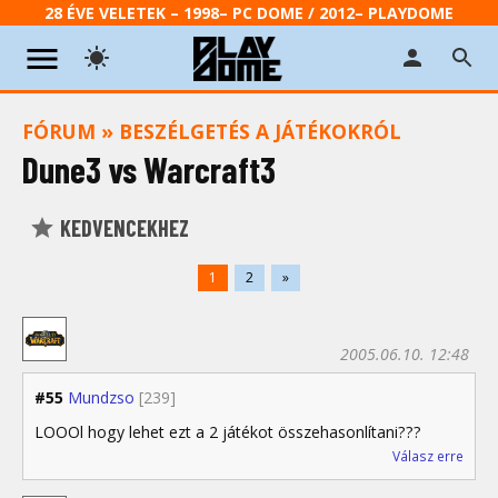
28 ÉVE VELETEK – 1998– PC DOME / 2012– PLAYDOME
FÓRUM
»
BESZÉLGETÉS A JÁTÉKOKRÓL
Dune3 vs Warcraft3
KEDVENCEKHEZ
1
2
»
2005.06.10. 12:48
#55
Mundzso
[239]
LOOOl hogy lehet ezt a 2 játékot összehasonlítani???
Válasz erre