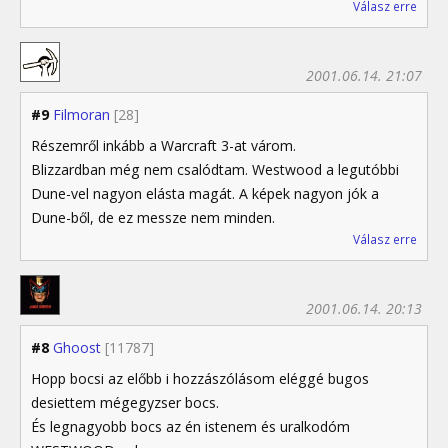
Válasz erre
2001.06.14. 21:07
#9
Filmoran
[28]
Részemről inkább a Warcraft 3-at várom.
Blizzardban még nem csalódtam. Westwood a legutóbbi
Dune-vel nagyon elásta magát. A képek nagyon jók a
Dune-ből, de ez messze nem minden.
Válasz erre
2001.06.14. 20:13
#8
Ghoost
[11787]
Hopp bocsi az előbb i hozzászólásom eléggé bugos
desiettem mégegyzser bocs.
És legnagyobb bocs az én istenem és uralkodóm