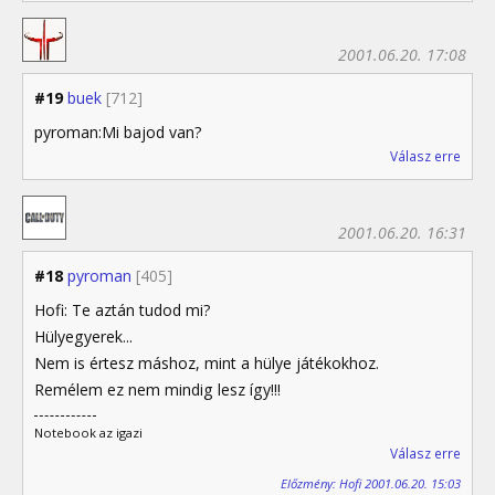
2001.06.20. 17:08
#19
buek
[712]
pyroman:Mi bajod van?
Válasz erre
2001.06.20. 16:31
#18
pyroman
[405]
Hofi: Te aztán tudod mi?
Hülyegyerek...
Nem is értesz máshoz, mint a hülye játékokhoz.
Remélem ez nem mindig lesz így!!!
Notebook az igazi
Válasz erre
Előzmény: Hofi 2001.06.20. 15:03