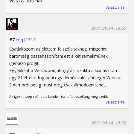
WESTWOOD nak.
Válasz erre
2001.06.14. 18:59
#7
imq
[1592]
Csatlakozom az előttem felszólaltakhoz, miszerint
baromság összehasonlítani ezt a két remekműnek
igérkező progit.
Egyébként a Westwood,ahogy azt szokta a kiadás után
egy 2 héttel ki fog adni egy demót valószínűleg.A Warcraft
3 demóról pedig most még csak álmodozni lehet...
Az ígéret szép szó, de a Landwirtschaftausstellung még szebb.
Válasz erre
2001.06.14. 15:38