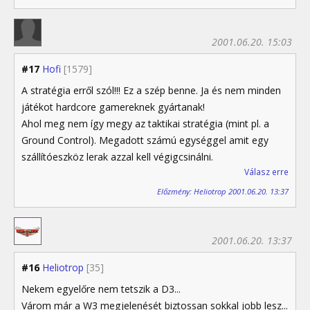
2001.06.20. 15:03
#17
Hofi
[1579]
A stratégia erről szól!!! Ez a szép benne. Ja és nem minden
játékot hardcore gamereknek gyártanak!
Ahol meg nem így megy az taktikai stratégia (mint pl. a
Ground Control). Megadott számú egységgel amit egy
szállítóeszköz lerak azzal kell végigcsinálni.
Válasz erre
Előzmény: Heliotrop 2001.06.20. 13:37
2001.06.20. 13:37
#16
Heliotrop
[35]
Nekem egyelőre nem tetszik a D3...
Várom már a W3 megjelenését biztossan sokkal jobb lesz...