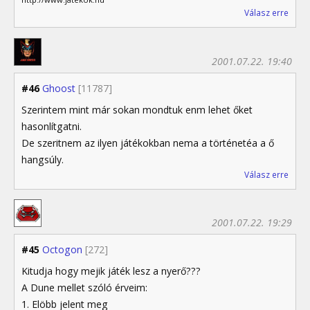
Válasz erre
2001.07.22. 19:40
#46
Ghoost
[11787]
Szerintem mint már sokan mondtuk enm lehet őket
hasonlítgatni.
De szeritnem az ilyen játékokban nema a történetéa a ő
hangsúly.
Válasz erre
2001.07.22. 19:29
#45
Octogon
[272]
Kitudja hogy mejik játék lesz a nyerő???
A Dune mellet szóló érveim:
1. Elöbb jelent meg