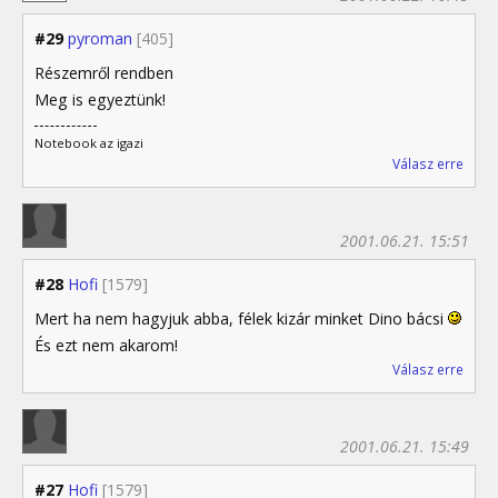
#29
pyroman
[405]
Részemről rendben
Meg is egyeztünk!
Notebook az igazi
Válasz erre
2001.06.21. 15:51
#28
Hofi
[1579]
Mert ha nem hagyjuk abba, félek kizár minket Dino bácsi
És ezt nem akarom!
Válasz erre
2001.06.21. 15:49
#27
Hofi
[1579]