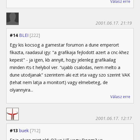
Válasz erre
2001.06.17. 21:19
#14
BLEI
[222]
Egy kis kocsog a gamestar forumon a dune emperort
fikazta, raadasul igy: "a grafikaja fejlodott azert a cnc-khez
kepest" - ja igen, kb annyit, hogy jelenleg grafikailag
minden rts-t helybol ver. "ujabb csalodas, nem melto a
dune utodjanak" szerintem aki ezt irta vagy szo szerint VAK
(tehat nem latja a monitort) vagy elmebeteg, de
olyannyira...
Válasz erre
2001.06.17. 12:17
#13
buek
[712]