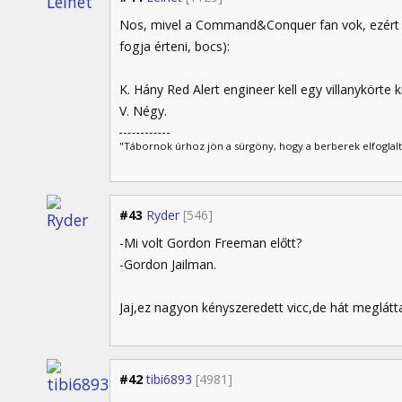
Nos, mivel a Command&Conquer fan vok, ezért te
fogja érteni, bocs):
K. Hány Red Alert engineer kell egy villanykörte 
V. Négy.
"Tábornok úrhoz jön a sürgöny, hogy a berberek elfoglalták
#43
Ryder
[546]
-Mi volt Gordon Freeman előtt?
-Gordon Jailman.
Jaj,ez nagyon kényszeredett vicc,de hát meglátt
#42
tibi6893
[4981]