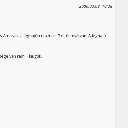
2006.03.08. 10:38
 és Amarant a léghajón utaznak. 7 ejtőernyő van. A léghajó
ge van rám! - kiugrik.