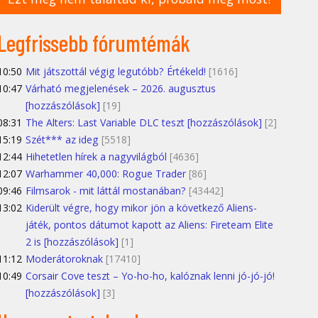
Legfrissebb fórumtémák
10:50
Mit játszottál végig legutóbb? Értékeld!
[1616]
10:47
Várható megjelenések – 2026. augusztus
[hozzászólások]
[19]
08:31
The Alters: Last Variable DLC teszt [hozzászólások]
[2]
15:19
Szét*** az ideg
[5518]
12:44
Hihetetlen hírek a nagyvilágból
[4636]
12:07
Warhammer 40,000: Rogue Trader
[86]
09:46
Filmsarok - mit láttál mostanában?
[43442]
13:02
Kiderült végre, hogy mikor jön a következő Aliens-
játék, pontos dátumot kapott az Aliens: Fireteam Elite
2 is [hozzászólások]
[1]
11:12
Moderátoroknak
[17410]
10:49
Corsair Cove teszt – Yo-ho-ho, kalóznak lenni jó-jó-jó!
[hozzászólások]
[3]