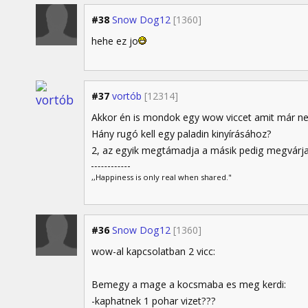
#38
Snow Dog12
[1360]
hehe ez jo
#37
vortób
[12314]
Akkor én is mondok egy wow viccet amit már n
Hány rugó kell egy paladin kinyírásához?
2, az egyik megtámadja a másik pedig megvárja
,,Happiness is only real when shared."
#36
Snow Dog12
[1360]
wow-al kapcsolatban 2 vicc:
Bemegy a mage a kocsmaba es meg kerdi:
-kaphatnek 1 pohar vizet???