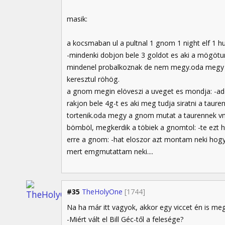
masik:
a kocsmaban ul a pultnal 1 gnom 1 night elf 1 
-mindenki dobjon bele 3 goldot es aki a mögötun
mindenel probalkoznak de nem megy.oda megy a 
keresztul röhög.
a gnom megin elöveszi a uveget es mondja: -ado
rakjon bele 4g-t es aki meg tudja siratni a ta
tortenik.oda megy a gnom mutat a taurennek vmit
bömböl, megkerdik a töbiek a gnomtol: -te ezt h
erre a gnom: -hat eloszor azt montam neki hogy
mert emgmutattam neki....
#35
TheHolyOne
[1744]
Na ha már itt vagyok, akkor egy viccet én is 
-Miért vált el Bill Géc-től a felesége?