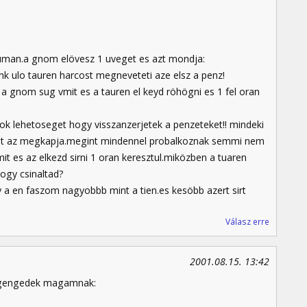
human.a gnom elövesz 1 uveget es azt mondja:
k ulo tauren harcost megneveteti aze elsz a penz!
gnom sug vmit es a tauren el keyd röhögni es 1 fel oran
k lehetoseget hogy visszanzerjetek a penzeteket!! mindeki
urent az megkapja.megint mindennel probalkoznak semmi nem
 es az elkezd sirni 1 oran keresztul.miközben a tuaren
ogy csinaltad?
 a en faszom nagyobbb mint a tien.es kesöbb azert sirt
Válasz erre
2001.08.15. 13:42
megengedek magamnak: