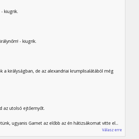
- kiugrik.
rálynőm! - kiugrik.
 a királyságban, de az alexandriai krumplisalátából még
d az utolsó ejtőernyőt.
tünk, ugyanis Garnet az előbb az én hátizsákomat vitte el...
Válasz erre