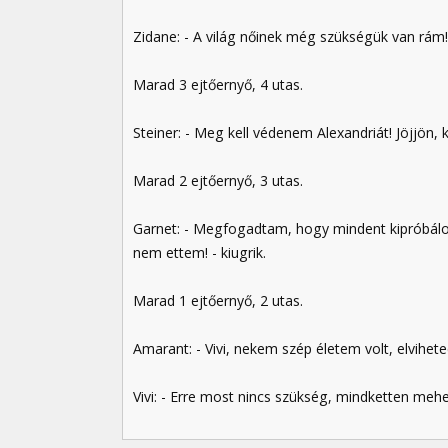
Zidane: - A világ nőinek még szükségük van rám! 
Marad 3 ejtőernyő, 4 utas.
Steiner: - Meg kell védenem Alexandriát! Jöjjön, ki
Marad 2 ejtőernyő, 3 utas.
Garnet: - Megfogadtam, hogy mindent kipróbálok
nem ettem! - kiugrik.
Marad 1 ejtőernyő, 2 utas.
Amarant: - Vivi, nekem szép életem volt, elvihete
Vivi: - Erre most nincs szükség, mindketten mehe