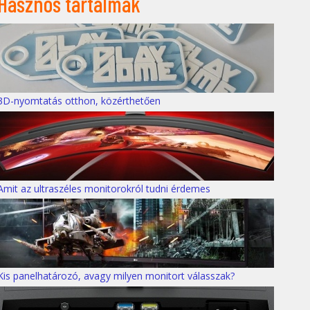
Hasznos tartalmak
3D-nyomtatás otthon, közérthetően
Amit az ultraszéles monitorokról tudni érdemes
Kis panelhatározó, avagy milyen monitort válasszak?