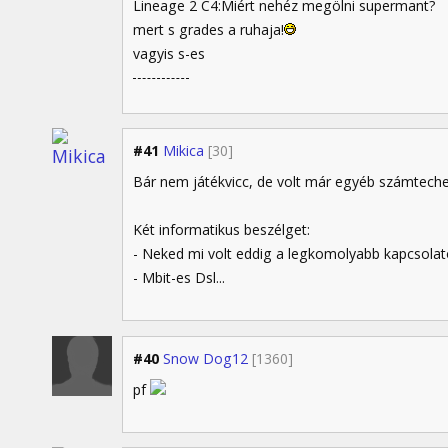
Lineage 2 C4:Miért nehéz megölni supermant?
mert s grades a ruhaja!
vagyis s-es
#41
Mikica
[30]
Bár nem játékvicc, de volt már egyéb számteches
Két informatikus beszélget:
- Neked mi volt eddig a legkomolyabb kapcsola
- Mbit-es Dsl...
#40
Snow Dog12
[1360]
pf