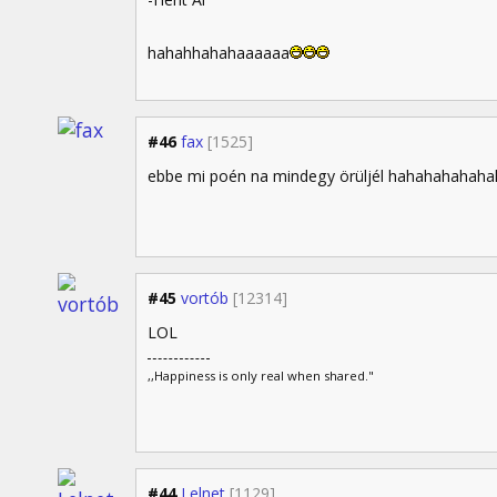
hahahhahahaaaaaa
#46
fax
[1525]
ebbe mi poén na mindegy örüljél hahahahahaha
#45
vortób
[12314]
LOL
,,Happiness is only real when shared."
#44
Lelnet
[1129]