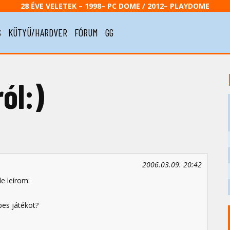
28 ÉVE VELETEK – 1998– PC DOME / 2012– PLAYDOME
S
KÜTYÜ/HARDVER
FÓRUM
GG
ól:)
2006.03.09. 20:42
e leírom:
pes játékot?