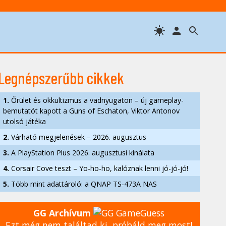
Legnépszerűbb cikkek
1.
Őrület és okkultizmus a vadnyugaton – új gameplay-
bemutatót kapott a Guns of Eschaton, Viktor Antonov
utolsó játéka
2.
Várható megjelenések – 2026. augusztus
3.
A PlayStation Plus 2026. augusztusi kínálata
4.
Corsair Cove teszt – Yo-ho-ho, kalóznak lenni jó-jó-jó!
5.
Több mint adattároló: a QNAP TS-473A NAS
GG Archívum
Ezt még nem találtad ki, próbáld meg most!