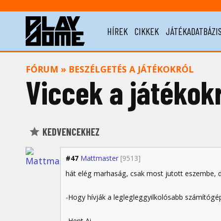
HÍREK
CIKKEK
JÁTÉKADATBÁZI
FÓRUM
»
BESZÉLGETÉS A JÁTÉKOKRÓL
Viccek a játékokr
KEDVENCEKHEZ
#47
Mattmaster
[9513]
hát elég marhaság, csak most jutott eszembe, d
-Hogy hívják a leglegleggyilkolósabb számítógé
-Hent Ai