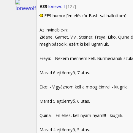
#39
lonewolf
[127]
FF9 humor [én először Bush-sal hallottam]:
Az Invincible-n:
Zidane, Garnet, Vivi, Steiner, Freya, Eiko, Quina
meghibásodik, ezért ki kell ugraniuk.
Freya: - Nekem mennem kell, Burmeciának szüksé
Marad 6 ejtőernyő, 7 utas.
Eiko: - Vigyáznom kell a moogléimra! - kiugrik.
Marad 5 ejtőernyő, 6 utas.
Quina: - Én éhes, kell nyam-nyam!!! - kiugrik.
Marad 4 ejtőernyő, 5 utas.