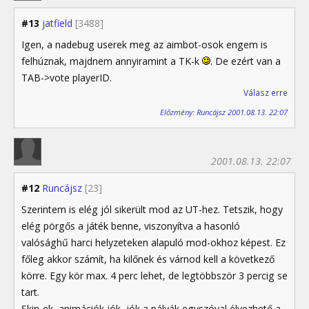
#13
jatfield
[3488]
Igen, a nadebug userek meg az aimbot-osok engem is
felhúznak, majdnem annyiramint a TK-k
. De ezért van a
TAB->vote playerID.
Válasz erre
Előzmény: Runcájsz 2001.08.13. 22:07
2001.08.13. 22:07
#12
Runcájsz
[23]
Szerintem is elég jól sikerült mod az UT-hez. Tetszik, hogy
elég pörgős a játék benne, viszonyítva a hasonló
valósághű harci helyzeteken alapuló mod-okhoz képest. Ez
főleg akkor számít, ha kilőnek és várnod kell a következő
körre. Egy kör max. 4 perc lehet, de legtöbbször 3 percig se
tart.
Skin-ek, animációk jók, jók a pályák egyszóval élvezhető a