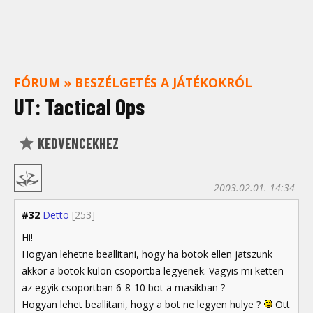
FÓRUM
»
BESZÉLGETÉS A JÁTÉKOKRÓL
UT: Tactical Ops
KEDVENCEKHEZ
2003.02.01. 14:34
#32
Detto
[253]
Hi!
Hogyan lehetne beallitani, hogy ha botok ellen jatszunk
akkor a botok kulon csoportba legyenek. Vagyis mi ketten
az egyik csoportban 6-8-10 bot a masikban ?
Hogyan lehet beallitani, hogy a bot ne legyen hulye ?
Ott