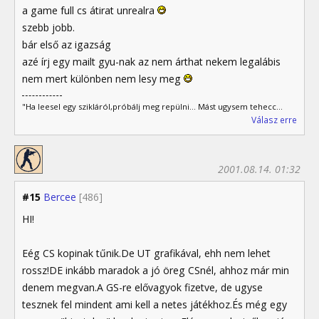
a game full cs átirat unrealra
szebb jobb.
bár első az igazság
azé írj egy mailt gyu-nak az nem árthat nekem legalábis
nem mert különben nem lesy meg
"Ha leesel egy szikláról,próbálj meg repülni... Mást ugysem tehecc...
Válasz erre
2001.08.14. 01:32
#15
Bercee
[486]
HI!
Eég CS kopinak tűnik.De UT grafikával, ehh nem lehet
rossz!DE inkább maradok a jó öreg CSnél, ahhoz már min
denem megvan.A GS-re elővagyok fizetve, de ugyse
tesznek fel mindent ami kell a netes játékhoz.És még egy