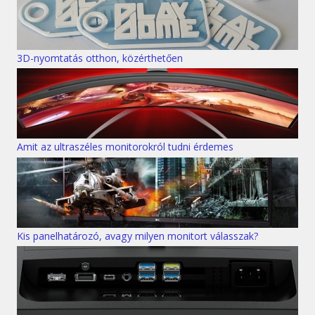
3D-nyomtatás otthon, közérthetően
Amit az ultraszéles monitorokról tudni érdemes
Kis panelhatározó, avagy milyen monitort válasszak?