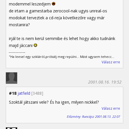
modemmel leszedjem
de irtam a gamestarba zerocool-nak ugyis unreal-os
modokat terveztek a cd-re(a következőre vagy már
mostanira?
irjál te is nem kerül semmibe és lehet hogy akko tudnánk
majd jáccani
"Ha leesel egy szikláról,próbálj meg repülni... Mást ugysem tehecc...
Válasz erre
2001.08.16. 19:52
#18
jatfield
[3488]
Szoktál játszani vele? És ha igen, milyen nickkel?
Válasz erre
Előzmény: Runcájsz 2001.08.13. 22:07