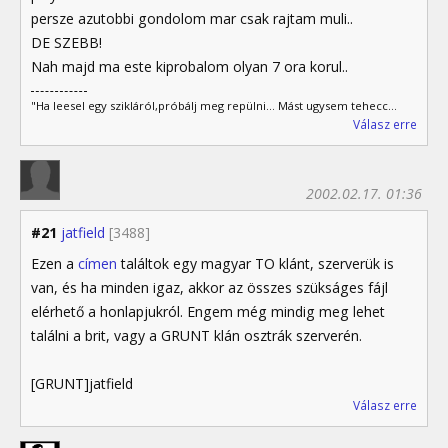
persze azutobbi gondolom mar csak rajtam muli..
DE SZEBB!
Nah majd ma este kiprobalom olyan 7 ora korul..
"Ha leesel egy szikláról,próbálj meg repülni... Mást ugysem tehecc...
Válasz erre
2002.02.17. 01:36
#21
jatfield
[3488]
Ezen a
címen
találtok egy magyar TO klánt, szerverük is
van, és ha minden igaz, akkor az összes szükságes fájl
elérhető a honlapjukról. Engem még mindig meg lehet
találni a brit, vagy a GRUNT klán osztrák szerverén.
[GRUNT]jatfield
Válasz erre