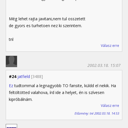
Még lehet rajta javitani,nem tul osszetett
de gyors es turhetoen nez ki szerintem.
tnl
Válasz erre
2002.03.18. 15:07
#24
jatfield
[3488]
Ez
tudtommal a legnagyobb TO fansite, küldd el nekik. Ha
feltöltötted valahova, írd ide a helyet, én is szívesen
kipróbálnám.
Válasz erre
Előzmény: tnl 2002.03.18. 14:53