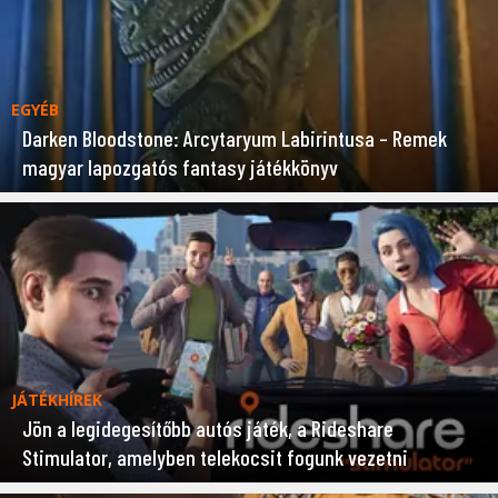
EGYÉB
Darken Bloodstone: Arcytaryum Labirintusa – Remek
magyar lapozgatós fantasy játékkönyv
JÁTÉKHÍREK
Jön a legidegesítőbb autós játék, a Rideshare
Stimulator, amelyben telekocsit fogunk vezetni