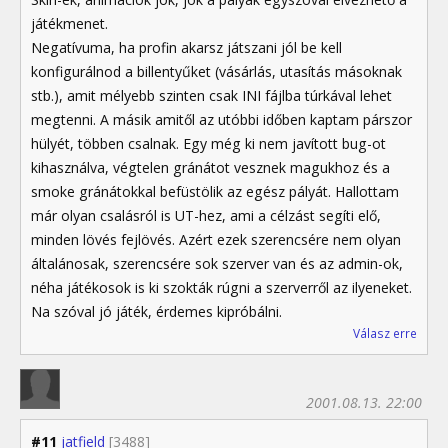
játékmenet.
Negatívuma, ha profin akarsz játszani jól be kell
konfigurálnod a billentyűket (vásárlás, utasítás másoknak
stb.), amit mélyebb szinten csak INI fájlba túrkával lehet
megtenni. A másik amitől az utóbbi időben kaptam párszor
hülyét, többen csalnak. Egy még ki nem javított bug-ot
kihasználva, végtelen gránátot vesznek magukhoz és a
smoke gránátokkal befüstölik az egész pályát. Hallottam
már olyan csalásról is UT-hez, ami a célzást segíti elő,
minden lövés fejlövés. Azért ezek szerencsére nem olyan
általánosak, szerencsére sok szerver van és az admin-ok,
néha játékosok is ki szokták rúgni a szerverről az ilyeneket.
Na szóval jó játék, érdemes kipróbálni.
Válasz erre
2001.08.13. 22:00
#11
jatfield
[3488]