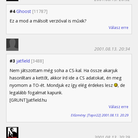
#4
Ghoost
[11787]
Ez a mod a málsolt verzióval is műxik?
Válasz erre
2001.08.13. 20:34
#3
jatfield
[3488]
Nem játszottam még soha a CS-kal. Ha össze akarjuk
hasonlítani a kettőt, akkor írd ide a CS adatokat, én meg
nyomom a TO-ét. Mondjuk ez így elég érdekes lesz
, de
legalább fogalmat kapunk.
[GRUNT]jatfield.hu
Válasz erre
Előzmény: [Tapir22] 2001.08.13. 20:29
2001.08.13. 20:29