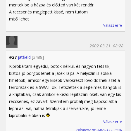
mentek be a házba és előtted van két rendőr.
A reccsenés meglepett kissé, nem tudom
mitől lehet
Válasz erre
2002.03.21. 08:28
#27
jatfield
[3488]
Kipróbáltam egyedül, botok nélkül, és nagyon tetszik,
biztos jó pörgős lehet a játék rajta. A helyszín is sokkal
hihetőbb, amikor egy kisebb városrészt lövöldöznek szét a
terroristák és a SWAT-ok. Tetszettek a sejtelmes hangok is
a kriptában, csak amikor elkezdi lejátszani őket, van egy kis
reccsenés, ez zavart. Szerintem próbálj meg kapcsolatba
lépni az -val, hátha felrakják a szerverükre, jó lenne
kipróbálni élőben is
.
Válasz erre
Előzmény: tnl 2002.03.19. 13:50