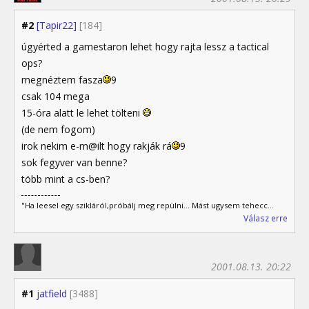
#2
[Tapir22]
[184]
úgyérted a gamestaron lehet hogy rajta lessz a tactical
ops?
megnéztem fasza
9
csak 104 mega
15-óra alatt le lehet tölteni
(de nem fogom)
irok nekim e-m@ilt hogy rakják rá
9
sok fegyver van benne?
több mint a cs-ben?
"Ha leesel egy szikláról,próbálj meg repülni... Mást ugysem tehecc...
Válasz erre
2001.08.13. 20:22
#1
jatfield
[3488]