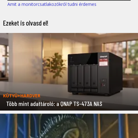
Amit a monitorcsatlakozókról tudni érdemes
Ezeket is olvasd el!
KÜTYÜ+HARDVER
Több mint adattároló: a QNAP TS-473A NAS