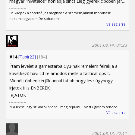
magyar "hivatalos" honlapja sincs.Elég gyerek cipőben jár...
Ha kilépek a sötétből,és meglátod a szemem,annyit mondassz
nekem:kegyelem!De sohasem!
Válasz erre
2001.08.14. 01:23
#14
[Tapir22]
[184]
Írtam levelet a gamestarba Gyu-nak remélem felrakja a
következő havi cd-re amodok mellé a tactical-ops-t.
Minnél többen kérjük annál tutibb hogy lesz úgyhogy
írjatok ti is ENBEREK!!
IRJATOK
"Ha leesel egy szikláról,próbálj meg repülni... Mást ugysem tehecc...
Válasz erre
2001.08.13. 22:11