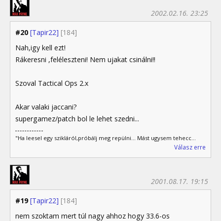
2002.02.16. 23:25
#20
[Tapir22]
[184]
Nah,igy kell ezt!
Rákeresni ,feléleszteni! Nem ujakat csinálni!!
Szoval Tactical Ops 2.x
Akar valaki jaccani?
supergamez/patch bol le lehet szedni...
"Ha leesel egy szikláról,próbálj meg repülni... Mást ugysem tehecc...
Válasz erre
2001.08.17. 19:15
#19
[Tapir22]
[184]
nem szoktam mert túl nagy ahhoz hogy 33.6-os