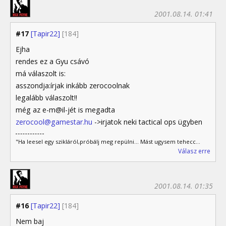
2001.08.14. 01:41
#17
[Tapir22]
[184]
Ejha
rendes ez a Gyu csávó
má válaszolt is:
asszondja:írjak inkább zerocoolnak
legalább válaszolt!!
még az e-m@il-jét is megadta
zerocool@gamestar.hu
->irjatok neki tactical ops ügyben
"Ha leesel egy szikláról,próbálj meg repülni... Mást ugysem tehecc...
Válasz erre
2001.08.14. 01:35
#16
[Tapir22]
[184]
Nem baj