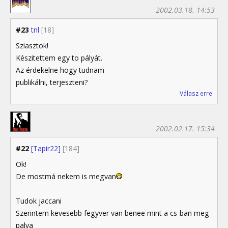
2002.03.18. 14:53
#23
tnl
[18]
Sziasztok!
Készitettem egy to pályát.
Az érdekelne hogy tudnam
publikálni, terjeszteni?
Válasz erre
2002.02.17. 15:34
#22
[Tapir22]
[184]
Ok!
De mostmá nekem is megvan
Tudok jaccani
Szerintem kevesebb fegyver van benee mint a cs-ban meg
palya