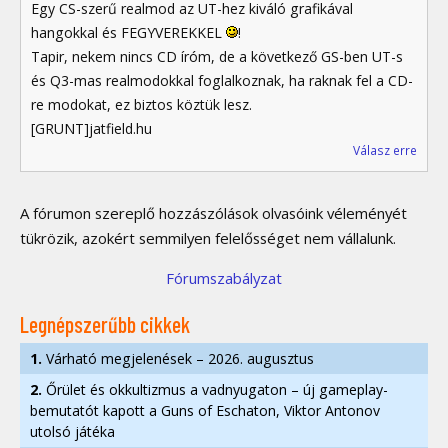
Egy CS-szerű realmod az UT-hez kiváló grafikával
hangokkal és FEGYVEREKKEL
!
Tapir, nekem nincs CD íróm, de a következő GS-ben UT-s
és Q3-mas realmodokkal foglalkoznak, ha raknak fel a CD-
re modokat, ez biztos köztük lesz.
[GRUNT]jatfield.hu
Válasz erre
A fórumon szereplő hozzászólások olvasóink véleményét
tükrözik, azokért semmilyen felelősséget nem vállalunk.
Fórumszabályzat
Legnépszerűbb cikkek
1.
Várható megjelenések – 2026. augusztus
2.
Őrület és okkultizmus a vadnyugaton – új gameplay-
bemutatót kapott a Guns of Eschaton, Viktor Antonov
utolsó játéka