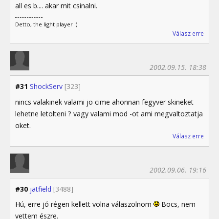
all es b.... akar mit csinalni.
Detto, the light player :)
Válasz erre
2002.09.15. 18:38
#31
ShockServ
[323]
nincs valakinek valami jo cime ahonnan fegyver skineket
lehetne letolteni ? vagy valami mod -ot ami megvaltoztatja
oket.
Válasz erre
2002.09.06. 19:16
#30
jatfield
[3488]
Hú, erre jó régen kellett volna válaszolnom
Bocs, nem
vettem észre.