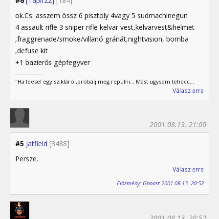
#6
[Tapir22]
[184]
ok.Cs: asszem össz 6 pisztoly 4vagy 5 sudmachinegun
4 assault rifle 3 sniper rifle kelvar vest,kelvarvest&helmet
,fraggrenade/smoke/villanó gránát,nightvision, bomba
,defuse kit
+1 bazierős gépfegyver
"Ha leesel egy szikláról,próbálj meg repülni... Mást ugysem tehecc...
Válasz erre
2001.08.13. 21:00
#5
jatfield
[3488]
Persze.
Válasz erre
Előzmény: Ghoost 2001.08.13. 20:52
2001.08.13. 20:52