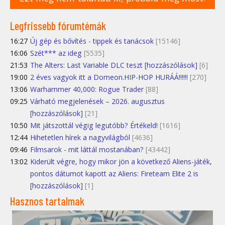
Legfrissebb fórumtémák
16:27
Új gép és bővítés - tippek és tanácsok
[15146]
16:06
Szét*** az ideg
[5535]
21:53
The Alters: Last Variable DLC teszt [hozzászólások]
[6]
19:00
2 éves vagyok itt a Domeon.HIP-HOP HURÁÁ!!!!!!
[270]
13:06
Warhammer 40,000: Rogue Trader
[88]
09:25
Várható megjelenések – 2026. augusztus
[hozzászólások]
[21]
10:50
Mit játszottál végig legutóbb? Értékeld!
[1616]
12:44
Hihetetlen hírek a nagyvilágból
[4636]
09:46
Filmsarok - mit láttál mostanában?
[43442]
13:02
Kiderült végre, hogy mikor jön a következő Aliens-játék,
pontos dátumot kapott az Aliens: Fireteam Elite 2 is
[hozzászólások]
[1]
Hasznos tartalmak