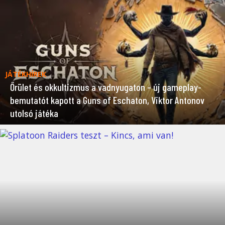
JÁTÉKHÍREK
Őrület és okkultizmus a vadnyugaton – új gameplay-
bemutatót kapott a Guns of Eschaton, Viktor Antonov
utolsó játéka