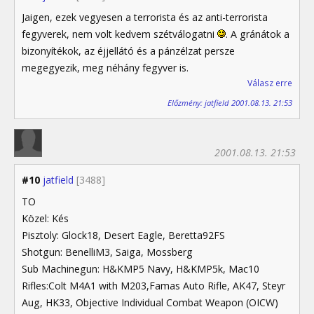
Jaigen, ezek vegyesen a terrorista és az anti-terrorista
fegyverek, nem volt kedvem szétválogatni
. A gránátok a
bizonyítékok, az éjjellátó és a pánzélzat persze
megegyezik, meg néhány fegyver is.
Válasz erre
Előzmény: jatfield 2001.08.13. 21:53
2001.08.13. 21:53
#10
jatfield
[3488]
TO
Közel: Kés
Pisztoly: Glock18, Desert Eagle, Beretta92FS
Shotgun: BenelliM3, Saiga, Mossberg
Sub Machinegun: H&KMP5 Navy, H&KMP5k, Mac10
Rifles:Colt M4A1 with M203,Famas Auto Rifle, AK47, Steyr
Aug, HK33, Objective Individual Combat Weapon (OICW)