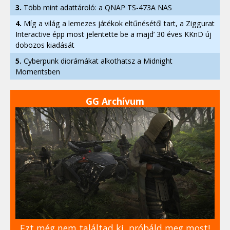
3.
Több mint adattároló: a QNAP TS-473A NAS
4.
Míg a világ a lemezes játékok eltűnésétől tart, a Ziggurat
Interactive épp most jelentette be a majd’ 30 éves KKnD új
dobozos kiadását
5.
Cyberpunk diorámákat alkothatsz a Midnight
Momentsben
GG Archívum
Ezt még nem találtad ki, próbáld meg most!