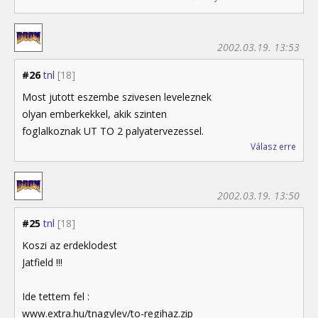
2002.03.19. 13:53
#26
tnl
[18]
Most jutott eszembe szivesen leveleznek
olyan emberkekkel, akik szinten
foglalkoznak UT TO 2 palyatervezessel.
Válasz erre
2002.03.19. 13:50
#25
tnl
[18]
Koszi az erdeklodest
Jatfield !!!
Ide tettem fel :
www.extra.hu/tnagylev/to-regihaz.zip