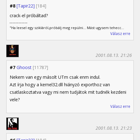
#8
[Tapir22]
[184]
crack-el próbáltad?
"Ha leesel egy szikláról,próbálj meg repülni... Mást ugysem tehecc...
Válasz erre
2001.08.13. 21:26
#7
Ghoost
[11787]
Nekem van egy másolt UTm csak enm indul.
Azt írja hogy a kernel32.dll hiányzó exporthoz van
csatlaskoztatva vagy mi nem tudjátok mit tudnék kezdeni
vele?
Válasz erre
2001.08.13. 21:23