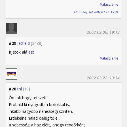
Válasz erre
Előzmény: tnl 2002.03.22. 13:34
2002.09.06. 19:13
#29
jatfield
[3488]
Írjátok alá
ezt
Válasz erre
2002.03.22. 13:34
#28
tnl
[18]
Örulok hogy tetszett!
Probald ki nyugodtan botokkal is,
inkabb nagyobb nehezségi szinten.
Érdekelne nalad kielégítő e ,
a sebesség a haz előtt, ahogy rendőrként