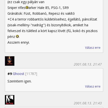
(ez csak egy pályán van
Sniper rifles
arker Hale 85, PSG-1, SR9
Gránátok: Füst, Robbanó, Repesz és vakító
+C4 a terror robbantós küldetéseihez, éjjellátó, páncélzat
(sisak-mellény-"nadrág") és bizonyítékok, amiket ha
felveszel és túléled a kört kapsz lóvét (fű, kokó és piszkos
pénz
.
Asszem ennyi.
Válasz erre
2001.08.13. 21:47
#9
Ghoost
[11787]
Szerintem igen.
Válasz erre
2001.08.13. 21:43