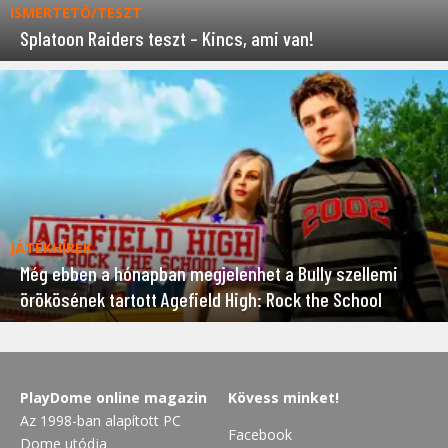
ISMERTETŐ/TESZT
Splatoon Raiders teszt – Kincs, ami van!
JÁTÉKHÍREK
Még ebben a hónapban megjelenhet a Bully szellemi
örökösének tartott Agefield High: Rock the School
PlayDome online magazin
Kövess minket!
Az 1998-ban alapított PC
Facebook
Dome utódja