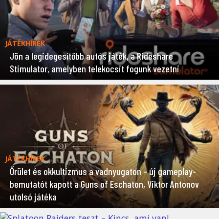
JÁTÉKHÍREK
Jön a legidegesítőbb autós játék, a Rideshare
Stimulator, amelyben telekocsit fogunk vezetni
JÁTÉKHÍREK
Őrület és okkultizmus a vadnyugaton – új gameplay-
bemutatót kapott a Guns of Eschaton, Viktor Antonov
utolsó játéka