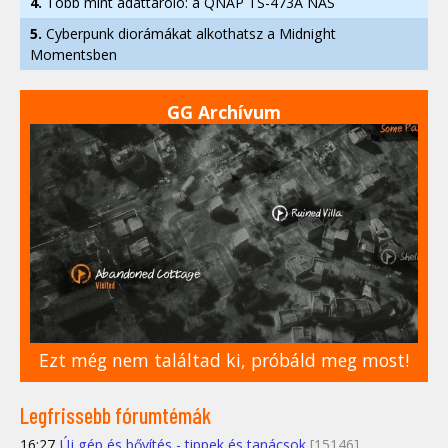
4.
Több mint adattároló: a QNAP TS-473A NAS
5.
Cyberpunk diorámákat alkothatsz a Midnight
Momentsben
GG Archívum
Ezt még nem találtad ki, próbáld meg most!
Legfrissebb fórumtémák
16:27
Új gép és bővítés - tippek és tanácsok
[15146]