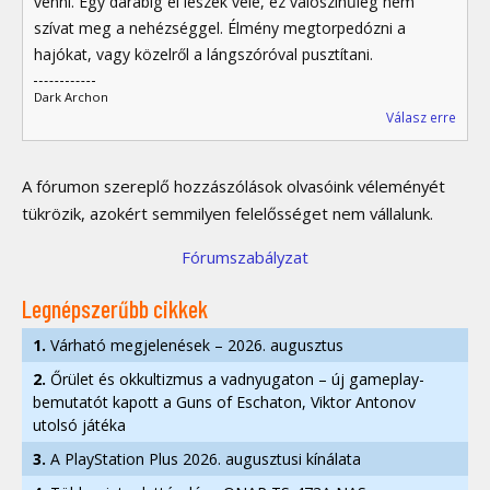
venni. Egy darabig el leszek vele, ez valószínűleg nem
szívat meg a nehézséggel. Élmény megtorpedózni a
hajókat, vagy közelről a lángszóróval pusztítani.
Dark Archon
Válasz erre
A fórumon szereplő hozzászólások olvasóink véleményét
tükrözik, azokért semmilyen felelősséget nem vállalunk.
Fórumszabályzat
Legnépszerűbb cikkek
1.
Várható megjelenések – 2026. augusztus
2.
Őrület és okkultizmus a vadnyugaton – új gameplay-
bemutatót kapott a Guns of Eschaton, Viktor Antonov
utolsó játéka
3.
A PlayStation Plus 2026. augusztusi kínálata