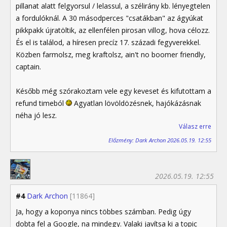
pillanat alatt felgyorsul / lelassul, a szélirány kb. lényegtelen
a fordulóknál. A 30 másodperces "csatákban" az ágyúkat
pikkpakk újratöltik, az ellenfélen pirosan villog, hova célozz.
És el is találod, a híresen precíz 17. századi fegyverekkel.
Közben farmolsz, meg kraftolsz, ain't no boomer friendly,
captain.
Később még szórakoztam vele egy keveset és kifutottam a
refund timeból
Agyatlan lövöldözésnek, hajókázásnak
néha jó lesz.
Válasz erre
Előzmény: Dark Archon 2026.05.19. 12:55
2026.05.19. 12:55
#4
Dark Archon
[11864]
Ja, hogy a koponya nincs többes számban. Pedig úgy
dobta fel a Google, na mindegy. Valaki javítsa ki a topic