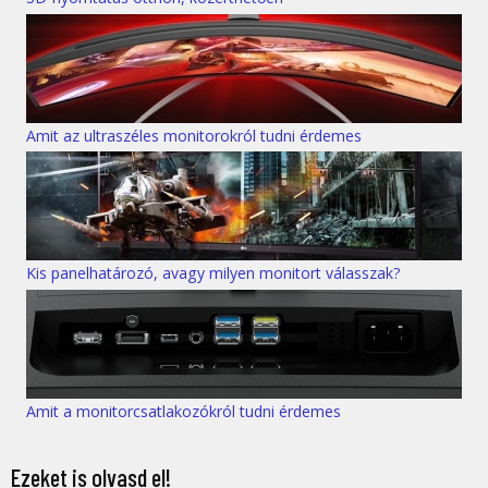
Amit az ultraszéles monitorokról tudni érdemes
Kis panelhatározó, avagy milyen monitort válasszak?
Amit a monitorcsatlakozókról tudni érdemes
Ezeket is olvasd el!