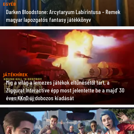
EGYÉB
Darken Bloodstone: Arcytaryum Labirintusa – Remek
magyar lapozgatós fantasy játékkönyv
JÁTÉKHÍREK
Míg a világ a lemezes játékok eltűnésétől tart, a
Ziggurat Interactive épp most jelentette be a majd’ 30
éves KKnD új dobozos kiadását