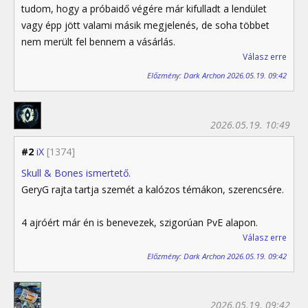
tudom, hogy a próbaidő végére már kifulladt a lendület
vagy épp jött valami másik megjelenés, de soha többet
nem merült fel bennem a vásárlás.
Válasz erre
Előzmény: Dark Archon 2026.05.19. 09:42
2026.05.19. 10:49
#2
iX
[1374]
Skull & Bones ismertető.
GeryG rajta tartja szemét a kalózos témákon, szerencsére.
4 ajróért már én is benevezek, szigorúan PvE alapon.
Válasz erre
Előzmény: Dark Archon 2026.05.19. 09:42
2026.05.19. 09:42