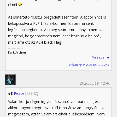
címét
Az ismertető rosszul öregedett szerintem. Alapból nincs is
bekapcsolva a PvP-t, és akkor nem lő rommá senki,
legfeljebb segítenek. Az meg számomra annyira nem volt
meglepő, hogy érdemben nem lehet leszállni a hajóról,
mert arra ott az AC4 Black Flag.
Dark Archon
Válasz erre
Előzmény: iX 2026.05.19. 10:49
2026.05.19. 12:40
#3
Peace
[28942]
Valamikor jó régen ingyen játszható volt pár napig és
akkor nagyon megtetszett. El is határoztam, hogy én ezt
megveszem, aztán valamiért elhalt a lelkesedésem. Nem