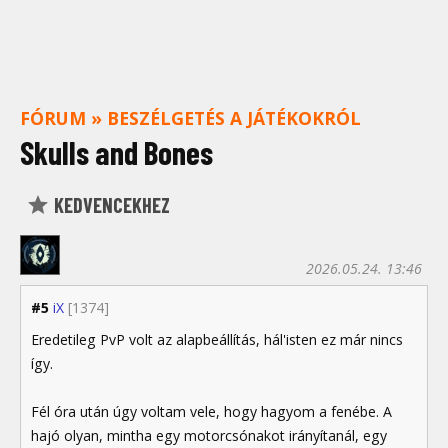
FÓRUM
»
BESZÉLGETÉS A JÁTÉKOKRÓL
Skulls and Bones
KEDVENCEKHEZ
2026.05.24. 13:46
#5
iX
[1374]
Eredetileg PvP volt az alapbeállítás, hál'isten ez már nincs
így.
Fél óra után úgy voltam vele, hogy hagyom a fenébe. A
hajó olyan, mintha egy motorcsónakot irányítanál, egy