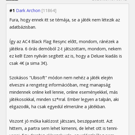
#1
Dark Archon
[11864]
Fura, hogy ennek itt se témája, se a játék nem létezik az
adatbázisban.
Így az AC4 Black Flag Resync előtt, mondom, ránézek a
játékra. 6 órás demóból 2-t játszottam, mondom, nekem
ez kell! Ezen nyilván segített az is, hogy a Deluxe kiadás is
csak 4€ (a sima 3€).
Szokásos "Ubisoft" módon nem nehéz a játék elején
elveszni a rengeteg információban, meg manapság
mindennek online kell lennie, online eseményekkel, más
játékosokkal, minden sz*rral. Ember legyen a talpán, aki
eligazodik, ha csak egyedül elmerülne a játékban.
Viszont jó móka kalózost játszani, beszippantott. Azt
hittem, a partra sem lehet kimenni, de lehet ott is tenni-