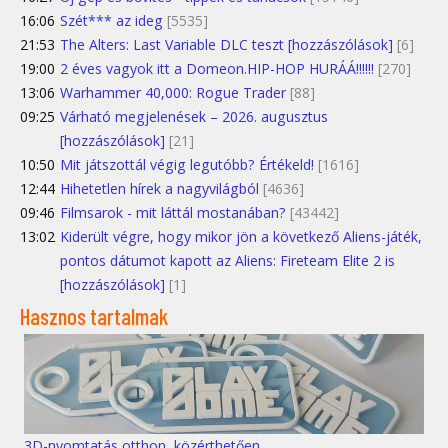
16:06
Szét*** az ideg
[5535]
21:53
The Alters: Last Variable DLC teszt [hozzászólások]
[6]
19:00
2 éves vagyok itt a Domeon.HIP-HOP HURÁÁ!!!!!!
[270]
13:06
Warhammer 40,000: Rogue Trader
[88]
09:25
Várható megjelenések – 2026. augusztus
[hozzászólások]
[21]
10:50
Mit játszottál végig legutóbb? Értékeld!
[1616]
12:44
Hihetetlen hírek a nagyvilágból
[4636]
09:46
Filmsarok - mit láttál mostanában?
[43442]
13:02
Kiderült végre, hogy mikor jön a következő Aliens-játék,
pontos dátumot kapott az Aliens: Fireteam Elite 2 is
[hozzászólások]
[1]
Hasznos tartalmak
3D-nyomtatás otthon, közérthetően