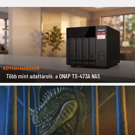
KÜTYÜ+HARDVER
Több mint adattároló: a QNAP TS-473A NAS