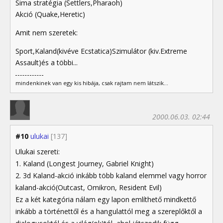
Sima stratégia (Settlers,Pharaoh)
Akció (Quake,Heretic)
Amit nem szeretek:
Sport,Kaland(kivéve Ecstatica)Szimulátor (kiv.Extreme
Assault)és a többi...
mindenkinek van egy kis hibája, csak rajtam nem látszik...
2000.06.03. 02:44
#10
ulukai
[137]
Ulukai szereti:
1. Kaland (Longest Journey, Gabriel Knight)
2. 3d Kaland-akció inkább több kaland elemmel vagy horror
kaland-akció(Outcast, Omikron, Resident Evil)
Ez a két kategória nálam egy lapon említhető mindkettő
inkább a történettől és a hangulattól meg a szereplőktől a