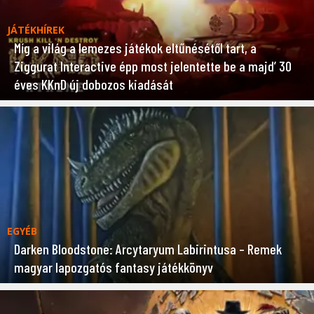
JÁTÉKHÍREK
Míg a világ a lemezes játékok eltűnésétől tart, a
Ziggurat Interactive épp most jelentette be a majd’ 30
éves KKnD új dobozos kiadását
EGYÉB
Darken Bloodstone: Arcytaryum Labirintusa – Remek
magyar lapozgatós fantasy játékkönyv