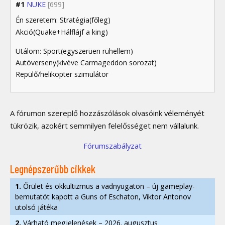
#1
NUKE
[699]
Én szeretem: Stratégia(főleg)
Akció(Quake+Hálflájf a king)
Utálom: Sport(egyszerüen rühellem)
Autóverseny(kivéve Carmageddon sorozat)
Repülő/helikopter szimulátor
A fórumon szereplő hozzászólások olvasóink véleményét
tükrözik, azokért semmilyen felelősséget nem vállalunk.
Fórumszabályzat
Legnépszerűbb cikkek
1.
Őrület és okkultizmus a vadnyugaton – új gameplay-
bemutatót kapott a Guns of Eschaton, Viktor Antonov
utolsó játéka
2.
Várható megjelenések – 2026. augusztus