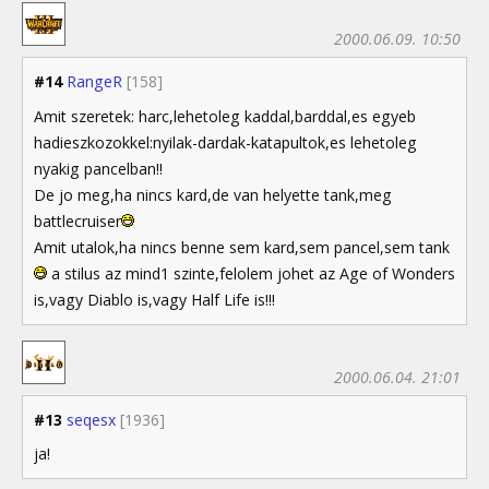
2000.06.09. 10:50
#14
RangeR
[158]
Amit szeretek: harc,lehetoleg kaddal,barddal,es egyeb
hadieszkozokkel:nyilak-dardak-katapultok,es lehetoleg
nyakig pancelban!!
De jo meg,ha nincs kard,de van helyette tank,meg
battlecruiser
Amit utalok,ha nincs benne sem kard,sem pancel,sem tank
a stilus az mind1 szinte,felolem johet az Age of Wonders
is,vagy Diablo is,vagy Half Life is!!!
2000.06.04. 21:01
#13
seqesx
[1936]
ja!