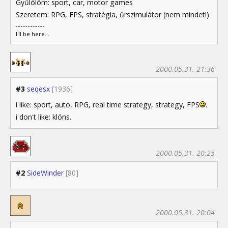
Gyűlölöm: sport, car, motor games
Szeretem: RPG, FPS, stratégia, űrszimulátor (nem mindet!)
I'll be here...
2000.05.31. 21:36
#3
seqesx
[1936]
i like: sport, auto, RPG, real time strategy, strategy, FPS
.
i don't like: klóns.
2000.05.31. 20:25
#2
SideWinder
[80]
2000.05.31. 20:04