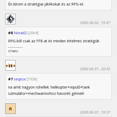
Én bírom a stratégiai játékokat és az RPG-et.
2000.06.02. 19:47
#8
Norad2
[2064]
RPG-ből csak az FF8-at és minden értelmes stratégiát.
OTAKU
2000.06.01. 20:45
#7
seqesx
[1936]
na amit nagyon rühellek: helikopter+repülő+tank
szimulátor+mechwarriorhoz hasonló gémek!
2000.06.01. 19:37