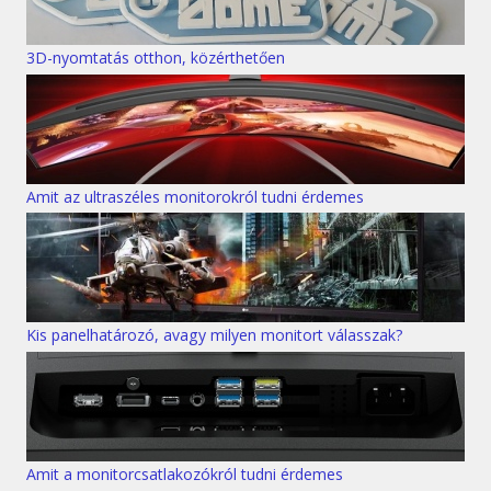
3D-nyomtatás otthon, közérthetően
Amit az ultraszéles monitorokról tudni érdemes
Kis panelhatározó, avagy milyen monitort válasszak?
Amit a monitorcsatlakozókról tudni érdemes