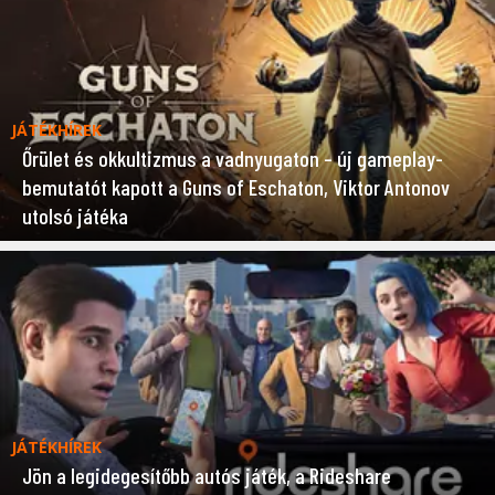
JÁTÉKHÍREK
Őrület és okkultizmus a vadnyugaton – új gameplay-
bemutatót kapott a Guns of Eschaton, Viktor Antonov
utolsó játéka
JÁTÉKHÍREK
Jön a legidegesítőbb autós játék, a Rideshare