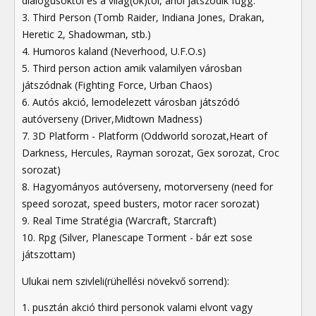
dialogusoktól és a világ(ok)tól, ahol játszodik függ.
3. Third Person (Tomb Raider, Indiana Jones, Drakan,
Heretic 2, Shadowman, stb.)
4. Humoros kaland (Neverhood, U.F.O.s)
5. Third person action amik valamilyen városban
játszódnak (Fighting Force, Urban Chaos)
6. Autós akció, lemodelezett városban játszódó
autóverseny (Driver,Midtown Madness)
7. 3D Platform - Platform (Oddworld sorozat,Heart of
Darkness, Hercules, Rayman sorozat, Gex sorozat, Croc
sorozat)
8. Hagyományos autóverseny, motorverseny (need for
speed sorozat, speed busters, motor racer sorozat)
9. Real Time Stratégia (Warcraft, Starcraft)
10. Rpg (Silver, Planescape Torment - bár ezt sose
játszottam)
Ulukai nem szivleli(rühellési növekvő sorrend):
1. pusztán akció third personok valami elvont vagy