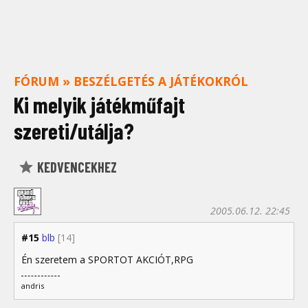
FÓRUM
»
BESZÉLGETÉS A JÁTÉKOKRÓL
Ki melyik játékműfajt
szereti/utálja?
KEDVENCEKHEZ
2005.06.12. 22:45
#15
blb
[14]
Én szeretem a SPORTOT AKCIÓT,RPG
andris