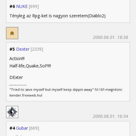
#6
NUKE
[699]
Tényleg az Rpg-ket is nagyon szeretem(Diablo2)
2000.06.01. 18:38
#5
Dexter
[2339]
Action!!!
Half-life,Quake,SoF!!!!
DExter
"Tried to save myself but myself keep slippin away" I\I I II/I megnézni:
kender.freeweb.hu!
2000.06.01. 16:34
#4
Gubar
[669]