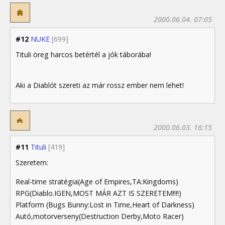
2000.06.04. 07:05
#12
NUKE
[699]
Tituli öreg harcos betértél a jók táborába!
Aki a Diablót szereti az már rossz ember nem lehet!
2000.06.03. 16:15
#11
Tituli
[419]
Szeretem:
Real-time stratégia(Age of Empires,TA:Kingdoms)
RPG(Diablo.IGEN,MOST MÁR AZT IS SZERETEM!!!!)
Platform (Bugs Bunny:Lost in Time,Heart of Darkness)
Autó,motorverseny(Destruction Derby,Moto Racer)