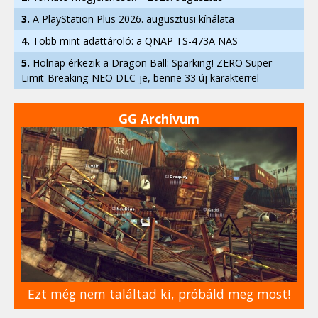
3.
A PlayStation Plus 2026. augusztusi kínálata
4.
Több mint adattároló: a QNAP TS-473A NAS
5.
Holnap érkezik a Dragon Ball: Sparking! ZERO Super
Limit-Breaking NEO DLC-je, benne 33 új karakterrel
GG Archívum
Ezt még nem találtad ki, próbáld meg most!