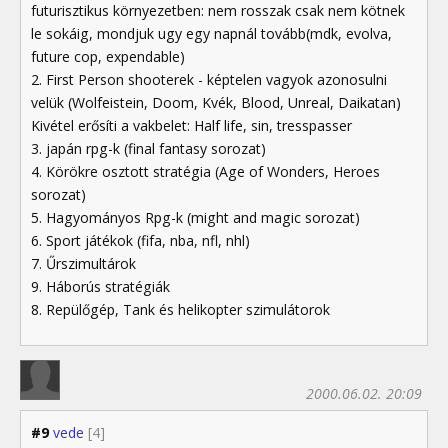
futurisztikus környezetben: nem rosszak csak nem kötnek
le sokáig, mondjuk ugy egy napnál tovább(mdk, evolva,
future cop, expendable)
2. First Person shooterek - képtelen vagyok azonosulni
velük (Wolfeistein, Doom, Kvék, Blood, Unreal, Daikatan)
Kivétel erősíti a vakbelet: Half life, sin, tresspasser
3. japán rpg-k (final fantasy sorozat)
4. Körökre osztott stratégia (Age of Wonders, Heroes
sorozat)
5. Hagyományos Rpg-k (might and magic sorozat)
6. Sport játékok (fifa, nba, nfl, nhl)
7. Űrszimultárok
9. Háborús stratégiák
8. Repülőgép, Tank és helikopter szimulátorok
2000.06.02. 20:09
#9
vede
[4]