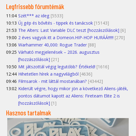
Legfrissebb fórumtémák
11:04
Szét*** az ideg
[5533]
10:13
Új gép és bővítés - tippek és tanácsok
[15143]
21:53
The Alters: Last Variable DLC teszt [hozzászólások]
[6]
19:00
2 éves vagyok itt a Domeon.HIP-HOP HURÁÁ!!!!!!
[270]
13:06
Warhammer 40,000: Rogue Trader
[88]
09:25
Várható megjelenések – 2026. augusztus
[hozzászólások]
[21]
10:50
Mit játszottál végig legutóbb? Értékeld!
[1616]
12:44
Hihetetlen hírek a nagyvilágból
[4636]
09:46
Filmsarok - mit láttál mostanában?
[43442]
13:02
Kiderült végre, hogy mikor jön a következő Aliens-játék,
pontos dátumot kapott az Aliens: Fireteam Elite 2 is
[hozzászólások]
[1]
Hasznos tartalmak