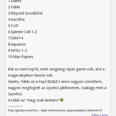
1.Giants
2.Fable
3.Beyond Good&Evil
4.Sacrifice
5.CoD
6.Splinter Cell 1-2
7.SWAT4
8.Aquanox
9.NFSU 1-2
10.Max Paynes
Bár ez nem top10, mert rengeteg olyan game volt, ami a
maga idejében favorit volt.
Giants, Fable az a top2.BG&E-t anno nagyon szerettem,
nagyon megfogott az újszerű játékmenet, csakúgy mint a
Sacrifice.
A többi az "meg csak kedvenc"
http://gustyx.web4.hu - saját véleméyeim, tapasztalataim játékokról
Válasz erre