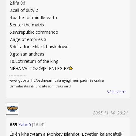
2.fifa 06
3.call of duty 2
4.battle for middle-earth
5.enter the matrix
6.sw:republic commando
7.age of empires 3
8.delta force:black hawk down
9.gta:san andreas
10.Lotr:return of the king
NÉHA VÁLTOZÓ!JELENLEG EZ
www.gportal.hu/padmeamidala nyugi nem padmés csak a
címválasztásnál uncsitesóm bekavart!
Válasz erre
2005.11.14. 20:21
#55
Yaho0
[1644]
És én kihagytam a Monkey Islandot. Egyetlen kalandjáték