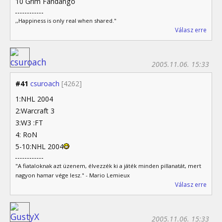
10 Grim Fandango
,,Happiness is only real when shared."
Válasz erre
2005.11.06. 15:33
#41
csuroach
[4262]
1:NHL 2004
2:Warcraft 3
3:W3 :FT
4: RoN
5-10:NHL 2004
"A fiataloknak azt üzenem, élvezzék ki a játék minden pillanatát, mert
nagyon hamar vége lesz." - Mario Lemieux
Válasz erre
2005.11.06. 15:33