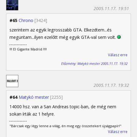
2005.11.17. 19:51
#65
Chrono
[3424]
szerintem az egyik legrosszabb GTA. Elkezdtem...és
meguntam...ilyen ezelőtt még egyik GTA-val sem volt.
!!! El Gigante Madrid !!!!
Válasz erre
Előzmény: Matykó mester 2005.11.17. 19:32
2005.11.17. 19:32
#64
Matykó mester
[2255]
14000 hsz. van a San Andreas topic-ban, de még nem
sokan írták az 1 helyre.
"Bárcsak egy légy lenne a világ, én meg egy összetekert újságpapír!"
Válasz erre