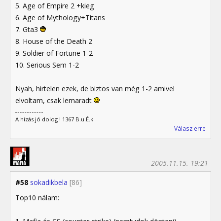
5. Age of Empire 2 +kieg
6. Age of Mythology+Titans
7. Gta3
8. House of the Death 2
9. Soldier of Fortune 1-2
10. Serious Sem 1-2
Nyah, hirtelen ezek, de biztos van még 1-2 amivel
elvoltam, csak lemaradt
A hízás jó dolog ! 1367 B.u.É.k
Válasz erre
2005.11.15. 19:21
#58
sokadikbela
[86]
Top10 nálam: