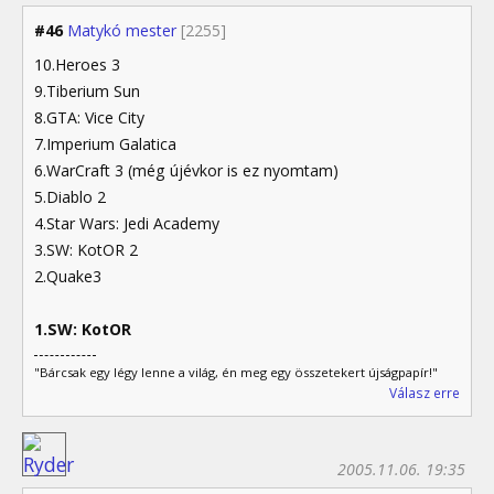
#46
Matykó mester
[2255]
10.Heroes 3
9.Tiberium Sun
8.GTA: Vice City
7.Imperium Galatica
6.WarCraft 3 (még újévkor is ez nyomtam)
5.Diablo 2
4.Star Wars: Jedi Academy
3.SW: KotOR 2
2.Quake3
1.SW: KotOR
"Bárcsak egy légy lenne a világ, én meg egy összetekert újságpapír!"
Válasz erre
2005.11.06. 19:35