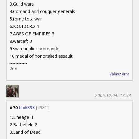
3.Guild wars
4.Comand and couquer generals
5.rome totalwar
6.K.O.T.O.R.2-1
7.AGES OF EMPIRES 3
8.warcaft 3
9.sw:rebublic commandó
10.medal of honor:alied assault
dani
Válasz erre
2005.12.04. 13:53
#70
tibi6893
[4981]
1.Lineage II
2.Battlefield 2
3.Land of Dead