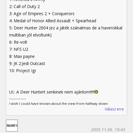
2: Call of Duty 2
3: Age of Empires 2 + Conquerors
4: Medal of Honor Allied Assault + Spearhead
5: Deer Hunter 2004 (ez a játék szánalmas de a haverokkal
multiban jól elvoltunk)
6: Re-volt
7: NFS U2
8: Max payne
9: JK 2:Jedi Outcast
10: Project Igi
UI.: A Deer Huntert senkinek nem ajánlom!!!!!
I wish I could have known about the view from halfway down
Válasz erre
2005.11.06. 19:45