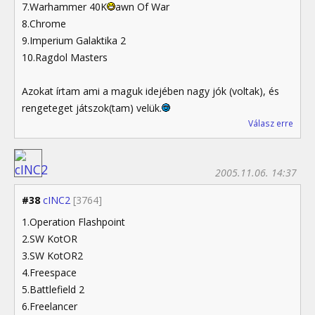
7.Warhammer 40K
awn Of War
8.Chrome
9.Imperium Galaktika 2
10.Ragdol Masters
Azokat írtam ami a maguk idejében nagy jók (voltak), és
rengeteget játszok(tam) velük.
Válasz erre
2005.11.06. 14:37
#38
cINC2
[3764]
1.Operation Flashpoint
2.SW KotOR
3.SW KotOR2
4.Freespace
5.Battlefield 2
6.Freelancer