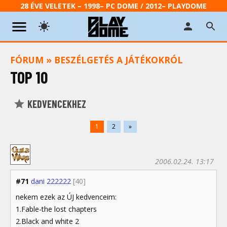
28 ÉVE VELETEK – 1998– PC DOME / 2012– PLAYDOME
FÓRUM
»
BESZÉLGETÉS A JÁTÉKOKRÓL
TOP 10
KEDVENCEKHEZ
1
2
»
2006.02.24. 13:17
#71
dani 222222
[40]
nekem ezek az ÚJ kedvenceim:
1.Fable-the lost chapters
2.Black and white 2