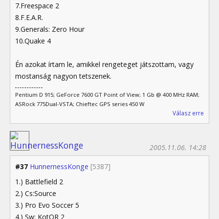
7.Freespace 2
8.F.E.A.R.
9.Generals: Zero Hour
10.Quake 4
Én azokat írtam le, amikkel rengeteget játszottam, vagy
mostanság nagyon tetszenek.
Pentium D 915; GeForce 7600 GT Point of View; 1 Gb @ 400 MHz RAM;
ASRock 775Dual-VSTA; Chieftec GPS series 450 W
Válasz erre
2005.11.06. 14:28
#37
HunnernessKonge
[5387]
1.) Battlefield 2
2.) Cs:Source
3.) Pro Evo Soccer 5
4.) Sw: KotOR 2