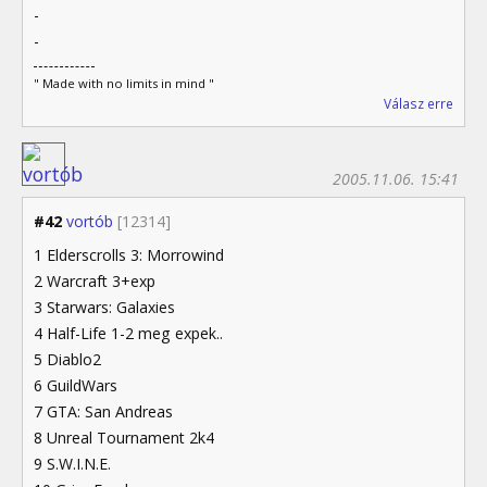
-
-
" Made with no limits in mind "
Válasz erre
2005.11.06. 15:41
#42
vortób
[12314]
1 Elderscrolls 3: Morrowind
2 Warcraft 3+exp
3 Starwars: Galaxies
4 Half-Life 1-2 meg expek..
5 Diablo2
6 GuildWars
7 GTA: San Andreas
8 Unreal Tournament 2k4
9 S.W.I.N.E.