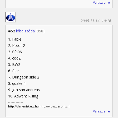
Válasz erre
2005.11.14. 10:16
#52
lóba szóda
[958]
1. Fable
2. Kotor 2
3. fifa06
4. cod2
5. BW2
6. fear
7. Dungeon side 2
8. quake 4
9. gta san andreas
10. Adwent Rising
http://darkmist.uw.hu http://wow.zeronix.nl
Válasz erre