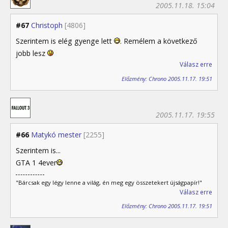
2005.11.18. 15:04
#67
Christoph
[4806]
Szerintem is elég gyenge lett
. Remélem a következő
jobb lesz
Válasz erre
Előzmény: Chrono 2005.11.17. 19:51
2005.11.17. 19:55
#66
Matykó mester
[2255]
Szerintem is...
GTA 1 4ever
"Bárcsak egy légy lenne a világ, én meg egy összetekert újságpapír!"
Válasz erre
Előzmény: Chrono 2005.11.17. 19:51