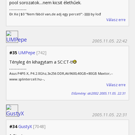
pool sorozatok....nem kicsit élethűek.
Đr.Ke|$0 "Nem fából van,de adj egy percet!":-)))))) by łođ
Válasz erre
2005.11.05. 22:42
#35
UMPepe
[742]
Tényleg én kihagytam a SC:CT-t!
Asus P4PE-X, P4.2.0Ghz,3x256 DDR,Ati9600,40GB+80GB Maxtor,--
www.splintercell.hu--,
Válasz erre
Előzmény: ati2002 2005.11.05. 22:31
2005.11.05. 22:31
#34
GustyX
[7048]