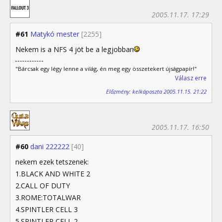
2005.11.17. 17:29
#61
Matykó mester
[2255]
Nekem is a NFS 4 jöt be a legjobban
"Bárcsak egy légy lenne a világ, én meg egy összetekert újságpapír!"
Válasz erre
Előzmény: kelkáposzta 2005.11.15. 21:22
2005.11.17. 16:50
#60
dani 222222
[40]
nekem ezek tetszenek:
1.BLACK AND WHITE 2
2.CALL OF DUTY
3.ROME:TOTALWAR
4.SPINTLER CELL 3
5.SPINTLER CELL 2