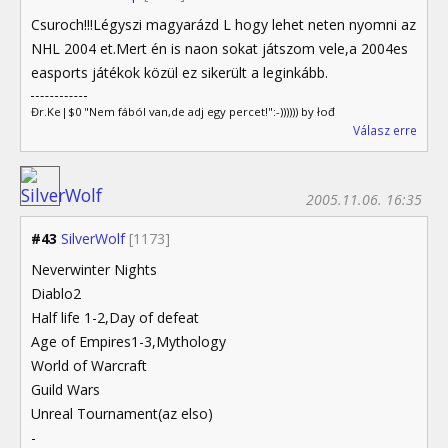
Csuroch!!!Légyszi magyarázd L hogy lehet neten nyomni az
NHL 2004 et.Mert én is naon sokat játszom vele,a 2004es
easports játékok közül ez sikerült a leginkább.
Đr.Ke|$0 "Nem fából van,de adj egy percet!":-)))))) by łođ
Válasz erre
2005.11.06. 16:35
#43
SilverWolf
[1173]
Neverwinter Nights
Diablo2
Half life 1-2,Day of defeat
Age of Empires1-3,Mythology
World of Warcraft
Guild Wars
Unreal Tournament(az elso)
-