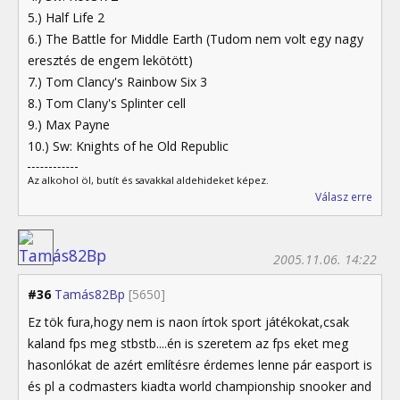
5.) Half Life 2
6.) The Battle for Middle Earth (Tudom nem volt egy nagy
eresztés de engem lekötött)
7.) Tom Clancy's Rainbow Six 3
8.) Tom Clany's Splinter cell
9.) Max Payne
10.) Sw: Knights of he Old Republic
Az alkohol öl, butít és savakkal aldehideket képez.
Válasz erre
2005.11.06. 14:22
#36
Tamás82Bp
[5650]
Ez tök fura,hogy nem is naon írtok sport játékokat,csak
kaland fps meg stbstb....én is szeretem az fps eket meg
hasonlókat de azért említésre érdemes lenne pár easport is
és pl a codmasters kiadta world championship snooker and