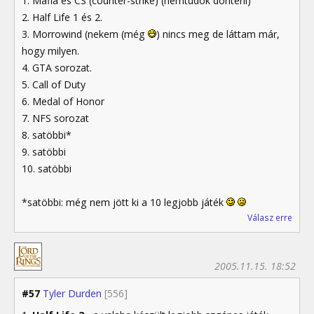
1. Mafia és CS (counter-strike) (nemtudok dönteni)
2. Half Life 1 és 2.
3. Morrowind (nekem (még
) nincs meg de láttam már,
hogy milyen.
4. GTA sorozat.
5. Call of Duty
6. Medal of Honor
7. NFS sorozat
8. satöbbi*
9. satöbbi
10. satöbbi
*satöbbi: még nem jött ki a 10 legjobb játék
Válasz erre
2005.11.15. 18:52
#57
Tyler Durden
[556]