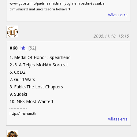
www.gportal.hu/padmeamidala nyugi nem padmés csak a
címválasztásnál uncsitesóm bekavart!
Válasz erre
2005.11.18. 15:15
#68
_hb_
[52]
1. Medal Of Honor : Spearhead
2.-5. A Teljes MoHAA Sorozat
6. CoD2
7. Guild Wars
8. Fable-The Lost Chapters
9. Sudeki
10. NFS Most Wanted
http://imahun.tk
Válasz erre