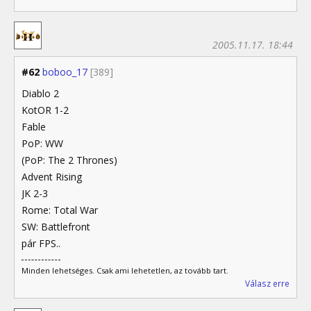
2005.11.17. 18:44
#62
boboo_17
[389]
Diablo 2
KotOR 1-2
Fable
PoP: WW
(PoP: The 2 Thrones)
Advent Rising
JK 2-3
Rome: Total War
SW: Battlefront
pár FPS..
Minden lehetséges. Csak ami lehetetlen, az tovább tart.
Válasz erre