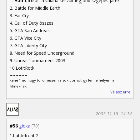
1.
Half Life 2
- a valaha készült legjobb szgépes játék.
2. Battle for Middle Earth
3. Far Cry
4. Call of Duty összes
5. GTA San Andreas
6. GTA Vice City
7. GTA Liberty City
8. Need for Speed Underground
9. Unreal Tournament 2003
10.Lotr:Rotk
kene 1 no hogy torolhessem a sok pornot igy lenne helyem a
filmeknek
Válasz erre
2005.11.15. 14:14
#56
gioka
[70]
1.battlefront 2