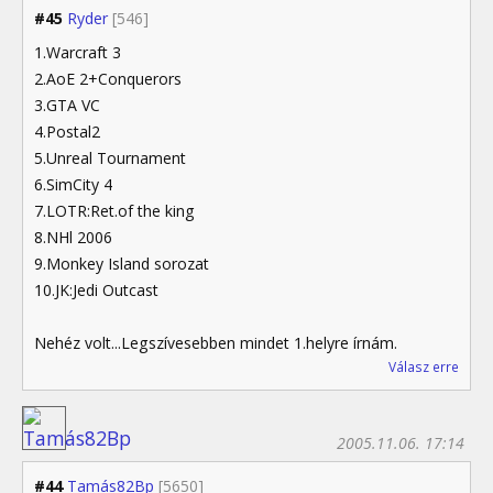
#45
Ryder
[546]
1.Warcraft 3
2.AoE 2+Conquerors
3.GTA VC
4.Postal2
5.Unreal Tournament
6.SimCity 4
7.LOTR:Ret.of the king
8.NHl 2006
9.Monkey Island sorozat
10.JK:Jedi Outcast
Nehéz volt...Legszívesebben mindet 1.helyre írnám.
Válasz erre
2005.11.06. 17:14
#44
Tamás82Bp
[5650]