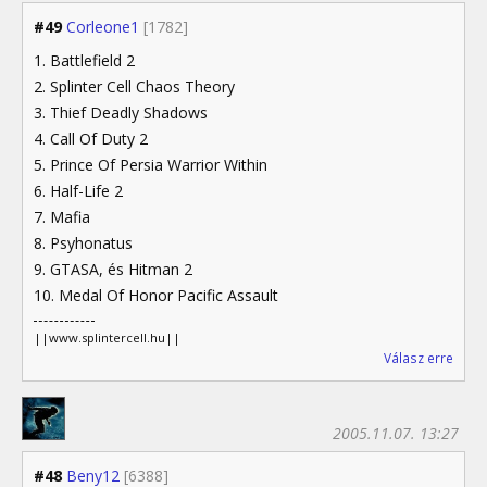
#49
Corleone1
[1782]
1. Battlefield 2
2. Splinter Cell Chaos Theory
3. Thief Deadly Shadows
4. Call Of Duty 2
5. Prince Of Persia Warrior Within
6. Half-Life 2
7. Mafia
8. Psyhonatus
9. GTASA, és Hitman 2
10. Medal Of Honor Pacific Assault
||www.splintercell.hu||
Válasz erre
2005.11.07. 13:27
#48
Beny12
[6388]