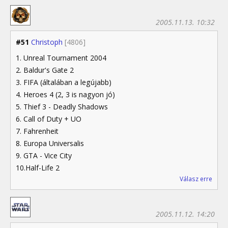
2005.11.13. 10:32
#51
Christoph
[4806]
1. Unreal Tournament 2004
2. Baldur's Gate 2
3. FIFA (általában a legújabb)
4. Heroes 4 (2, 3 is nagyon jó)
5. Thief 3 - Deadly Shadows
6. Call of Duty + UO
7. Fahrenheit
8. Europa Universalis
9. GTA - Vice City
10.Half-Life 2
Válasz erre
2005.11.12. 14:20