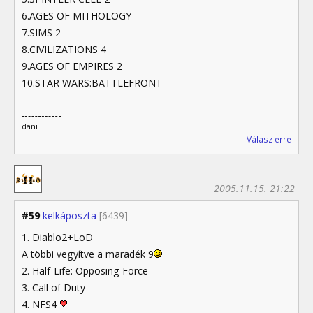
6.AGES OF MITHOLOGY
7.SIMS 2
8.CIVILIZATIONS 4
9.AGES OF EMPIRES 2
10.STAR WARS:BATTLEFRONT
dani
Válasz erre
2005.11.15. 21:22
#59
kelkáposzta
[6439]
1. Diablo2+LoD
A többi vegyítve a maradék 9
2. Half-Life: Opposing Force
3. Call of Duty
4. NFS4