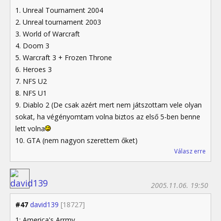
1. Unreal Tournament 2004
2. Unreal tournament 2003
3. World of Warcraft
4. Doom 3
5. Warcraft 3 + Frozen Throne
6. Heroes 3
7. NFS U2
8. NFS U1
9. Diablo 2 (De csak azért mert nem játszottam vele olyan
sokat, ha végényomtam volna biztos az első 5-ben benne
lett volna
10. GTA (nem nagyon szerettem őket)
Válasz erre
2005.11.06. 19:50
#47
david139
[18727]
1: America's Arrmy