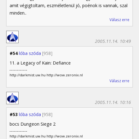
amit végigtoltam, eszméletlenül jó, poénok is vannak, szal
minden..
Válasz erre
2005.11.14. 10:49
#54
lóba szóda
[958]
11. a Legacy of Kain: Defiance
http://darkmist.uw.hu http://wow.zeronix.nl
Válasz erre
2005.11.14. 10:16
#53
lóba szóda
[958]
bocs Dungeon Siege 2
http://darkmist.uw.hu http://wow.zeronix.nl