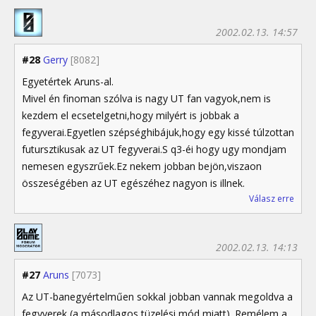
2002.02.13. 14:57
#28
Gerry
[8082]
Egyetértek Aruns-al.
Mivel én finoman szólva is nagy UT fan vagyok,nem is
kezdem el ecsetelgetni,hogy milyért is jobbak a
fegyverai.Egyetlen szépséghibájuk,hogy egy kissé túlzottan
futursztikusak az UT fegyverai.S q3-éi hogy ugy mondjam
nemesen egyszrűek.Ez nekem jobban bejön,viszaon
összeségében az UT egészéhez nagyon is illnek.
Válasz erre
2002.02.13. 14:13
#27
Aruns
[7073]
Az UT-banegyértelműen sokkal jobban vannak megoldva a
fegyverek (a másodlagos tüzelési mód miatt). Remélem a