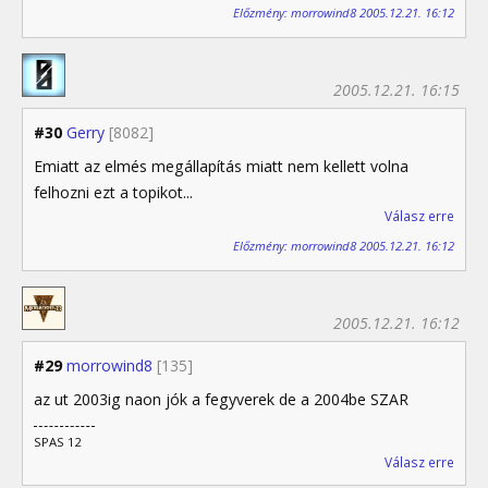
Előzmény: morrowind8 2005.12.21. 16:12
2005.12.21. 16:15
#30
Gerry
[8082]
Emiatt az elmés megállapítás miatt nem kellett volna
felhozni ezt a topikot...
Válasz erre
Előzmény: morrowind8 2005.12.21. 16:12
2005.12.21. 16:12
#29
morrowind8
[135]
az ut 2003ig naon jók a fegyverek de a 2004be SZAR
SPAS 12
Válasz erre