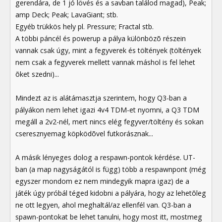
gerendára, de 1 jó lövés és a savban találod magad), Peak;
amp Deck; Peak; LavaGiant; stb.
Egyéb trükkös hely pl. Pressure; Fractal stb.
A többi páncél és powerup a pálya különbözõ részein
vannak csak úgy, mint a fegyverek és töltények (töltények
nem csak a fegyverek mellett vannak máshol is fel lehet
õket szedni)...
Mindezt az is alátámasztja szerintem, hogy Q3-ban a
pályákon nem lehet igazi 4v4 TDM-et nyomni, a Q3 TDM
megáll a 2v2-nél, mert nincs elég fegyver/töltény és sokan
cseresznyemag köpködõvel futkorásznak...
A másik lényeges dolog a respawn-pontok kérdése. UT-
ban (a map nagyságától is függ) több a respawnpont (még
egyszer mondom ez nem mindegyik mapra igaz) de a
játék úgy próbál téged kidobni a pályára, hogy az lehetõleg
ne ott legyen, ahol meghaltál/az ellenfél van. Q3-ban a
spawn-pontokat be lehet tanulni, hogy most itt, mostmeg