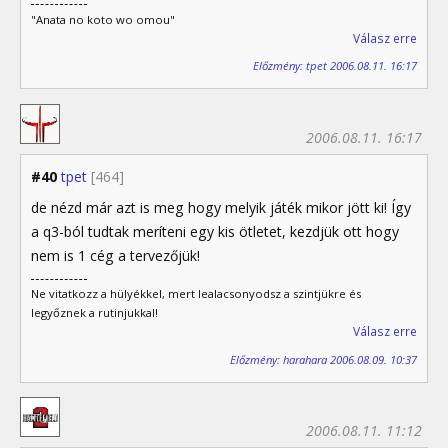
"Anata no koto wo omou"
Válasz erre
Előzmény: tpet 2006.08.11. 16:17
2006.08.11. 16:17
#40
tpet
[464]
de nézd már azt is meg hogy melyik játék mikor jött ki! Így
a q3-ból tudtak meríteni egy kis ötletet, kezdjük ott hogy
nem is 1 cég a tervezőjük!
Ne vitatkozz a hülyékkel, mert lealacsonyodsz a szintjükre és
legyőznek a rutinjukkal!
Válasz erre
Előzmény: harahara 2006.08.09. 10:37
2006.08.11. 11:12