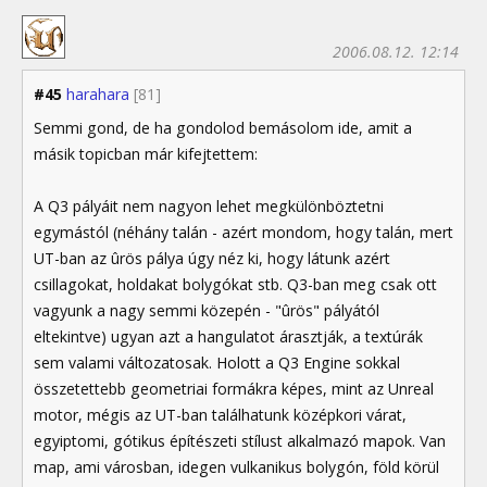
2006.08.12. 12:14
#45
harahara
[81]
Semmi gond, de ha gondolod bemásolom ide, amit a
másik topicban már kifejtettem:
A Q3 pályáit nem nagyon lehet megkülönböztetni
egymástól (néhány talán - azért mondom, hogy talán, mert
UT-ban az ûrös pálya úgy néz ki, hogy látunk azért
csillagokat, holdakat bolygókat stb. Q3-ban meg csak ott
vagyunk a nagy semmi közepén - "ûrös" pályától
eltekintve) ugyan azt a hangulatot árasztják, a textúrák
sem valami változatosak. Holott a Q3 Engine sokkal
összetettebb geometriai formákra képes, mint az Unreal
motor, mégis az UT-ban találhatunk középkori várat,
egyiptomi, gótikus építészeti stílust alkalmazó mapok. Van
map, ami városban, idegen vulkanikus bolygón, föld körül