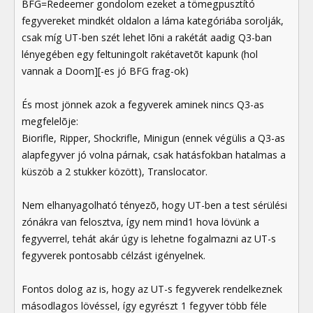
BFG=Redeemer gondolom ezeket a tömegpusztító
fegyvereket mindkét oldalon a láma kategóriába sorolják,
csak míg UT-ben szét lehet lõni a rakétát aadig Q3-ban
lényegében egy feltuningolt rakétavetõt kapunk (hol
vannak a Doom][-es jó BFG frag-ok)
És most jönnek azok a fegyverek aminek nincs Q3-as
megfelelõje:
Biorifle, Ripper, Shockrifle, Minigun (ennek végülis a Q3-as
alapfegyver jó volna párnak, csak hatásfokban hatalmas a
küszöb a 2 stukker között), Translocator.
Nem elhanyagolható tényezõ, hogy UT-ben a test sérülési
zónákra van felosztva, így nem mind1 hova lövünk a
fegyverrel, tehát akár úgy is lehetne fogalmazni az UT-s
fegyverek pontosabb célzást igényelnek.
Fontos dolog az is, hogy az UT-s fegyverek rendelkeznek
másodlagos lövéssel, így egyrészt 1 fegyver több féle