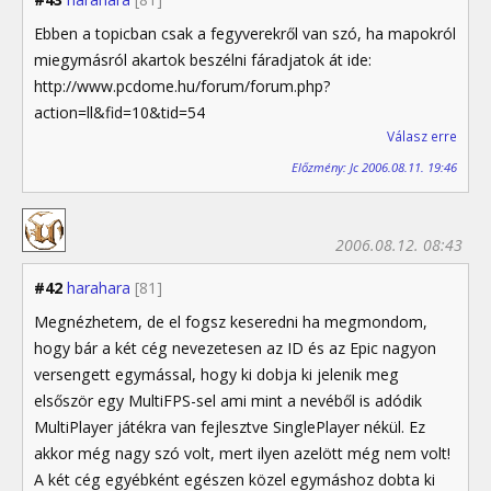
Ebben a topicban csak a fegyverekről van szó, ha mapokról
miegymásról akartok beszélni fáradjatok át ide:
http://www.pcdome.hu/forum/forum.php?
action=ll&fid=10&tid=54
Válasz erre
Előzmény: Jc 2006.08.11. 19:46
2006.08.12. 08:43
#42
harahara
[81]
Megnézhetem, de el fogsz keseredni ha megmondom,
hogy bár a két cég nevezetesen az ID és az Epic nagyon
versengett egymással, hogy ki dobja ki jelenik meg
elsőször egy MultiFPS-sel ami mint a nevéből is adódik
MultiPlayer játékra van fejlesztve SinglePlayer nékül. Ez
akkor még nagy szó volt, mert ilyen azelött még nem volt!
A két cég egyébként egészen közel egymáshoz dobta ki