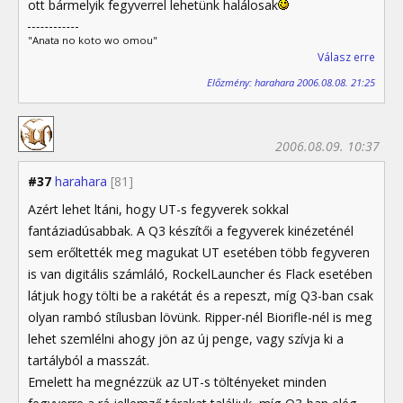
ott bármelyik fegyverrel lehetünk halálosak
"Anata no koto wo omou"
Válasz erre
Előzmény: harahara 2006.08.08. 21:25
2006.08.09. 10:37
#37
harahara
[81]
Azért lehet ltáni, hogy UT-s fegyverek sokkal
fantáziadúsabbak. A Q3 készítői a fegyverek kinézeténél
sem erőltették meg magukat UT esetében több fegyveren
is van digitális számláló, RockelLauncher és Flack esetében
látjuk hogy tölti be a rakétát és a repeszt, míg Q3-ban csak
olyan rambó stílusban lövünk. Ripper-nél Biorifle-nél is meg
lehet szemlélni ahogy jön az új penge, vagy szívja ki a
tartályból a masszát.
Emelett ha megnézzük az UT-s töltényeket minden