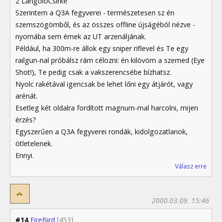
2 LángolóCsirke
Szerintem a Q3A fegyverei - természetesen sz én
szemszögömből, és az összes offline újságéból nézve -
nyomába sem érnek az UT arzenáljának.
Például, ha 300m-re állok egy sniper riflevel és Te egy
railgun-nal próbálsz rám célozni: én kilövöm a szemed (Eye
Shot!), Te pedig csak a vakszerencsébe bízhatsz.
Nyolc rakétával igencsak be lehet lőni egy átjárót, vagy
arénát.
Esetleg két oldalra fordított magnum-mal harcolni, mijen
érzés?
Egyszerűen a Q3A fegyverei rondák, kidolgozatlanok,
ötletelenek.
Ennyi.
Válasz erre
2000.03.09. 15:46
#14
FireBird
[453]