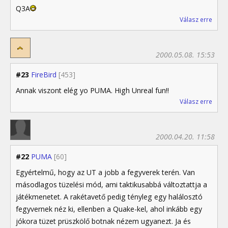
Q3A
Válasz erre
2000.05.08. 15:53
#23
FireBird
[453]
Annak viszont elég yo PUMA. High Unreal fun!!
Válasz erre
2000.04.20. 11:58
#22
PUMA
[60]
Egyértelmű, hogy az UT a jobb a fegyverek terén. Van
másodlagos tüzelési mód, ami taktikusabbá változtattja a
játékmenetet. A rakétavető pedig tényleg egy halálosztó
fegyvernek néz ki, ellenben a Quake-kel, ahol inkább egy
jókora tüzet prüszkölő botnak nézem ugyanezt. Ja és