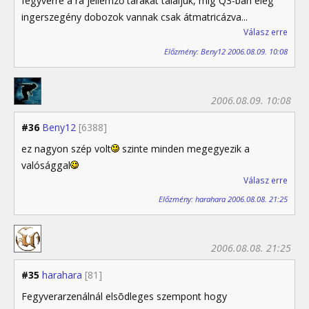
fegyverre a rá jellemző tárakat találjuk, míg Q3-ban elég
ingerszegény dobozok vannak csak átmatricázva...
Válasz erre
Előzmény: Beny12 2006.08.09. 10:08
2006.08.09. 10:08
#36
Beny12
[6388]
ez nagyon szép volt
szinte minden megegyezik a
valósággal
Válasz erre
Előzmény: harahara 2006.08.08. 21:25
2006.08.08. 21:25
#35
harahara
[81]
Fegyverarzenálnál elsõdleges szempont hogy