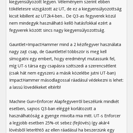
kiegyensúlyozott legyen. Véleményem szerint ebben
tökéletesre vizsgázott az UT, de ez a kiegyensúlyozottság
kicsit kibillent az UT2k4-ben... De Q3-as fegyverek közül
nem mindegyik használható kellõ hatásfokkal ezért a
fegyverek között sincs nagy kiegyensúlyozottság.
Gauntlet=ImpactHammer mind a 2 kézifegyver használata
nagy zajt csap, de Gauntlettel többször is meg kell
símogatni egy embert, hogy eredményt mutassunk fel,
míg UT-s társa egy csapásra szétszedi a szerencsétlent
(csak hát nem egyszerü a másik közelébe jutni UT-ban)
ImpactHammer másodlagossal ráadásul védekezni is lehet:
a lassú lövedékeket eltéríti!
Machine Gun=Enforcer Alapfegyverrõl beszélünk mindkét
esetben, sajnos Q3-ban eléggé korlátozott a
használhatóság a gyenge mivolta mia mitt. UT-s Enforcer
a legjobb esetben 25%-ot sebez (fejlövés) így akár4
lövésbõl leteríthtõ az ellen ráadásul ha beszerzünk egy