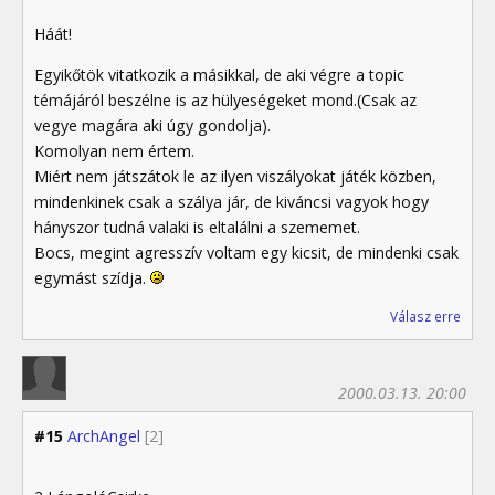
Háát!
Egyikőtök vitatkozik a másikkal, de aki végre a topic
témájáról beszélne is az hülyeségeket mond.(Csak az
vegye magára aki úgy gondolja).
Komolyan nem értem.
Miért nem játszátok le az ilyen viszályokat játék közben,
mindenkinek csak a szálya jár, de kiváncsi vagyok hogy
hányszor tudná valaki is eltalálni a szememet.
Bocs, megint agresszív voltam egy kicsit, de mindenki csak
egymást szídja.
Válasz erre
2000.03.13. 20:00
#15
ArchAngel
[2]