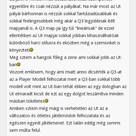
egyenlőre és csak nézzük a pályákat. Na már most az Ut
pályái bárhonnan is nézzük sokkal fantáziadúsabbak és
sokkal feelingesebbek még akár a Q3 legjobbnak ítélt
mapjainál is. A Q3 map-jai így túl "lineárisak" de ezzel
ellentétben az Ut mapjai sokkal jobban kihasználhatóak
különböző harci stílusra és eközben még a szemünket is
kényezteti
Meg sztem a hangok főleg a zene ami sokkal jobb az Ut-
ban
Viszont emléxem, hogy ami miatt anno dícsérték a Q3-at
az a Player Modell felhozatal mert a Q3-ban sokkal több
modell volt mint az Ut-ban tehát ebben az egy dologban az
Ut elmaradt kicsit de ezt az egy dolgot leszámítva minden
másban tökéletes
Amiben sztem még máig is verhetetlen az Ut az a
változatos és ötletes játékmódok felhozatala és az
egészen egyedi játékmenet. Ezt talán eddig még semmi
sem múlta felül.