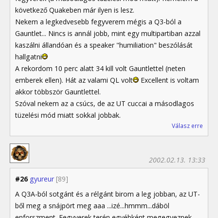
következő Quakeben már ilyen is lesz.
Nekem a legkedvesebb fegyverem mégis a Q3-ból a
Gauntlet... Nincs is annál jobb, mint egy multipartiban azzal
kaszálni állandóan és a speaker "humiliation" beszólását
hallgatni
A rekordom 10 perc alatt 34 kill volt Gauntlettel (neten
emberek ellen). Hát az valami QL volt
Excellent is voltam
akkor többször Gauntlettel.
Szóval nekem az a csúcs, de az UT cuccai a másodlagos
tüzelési mód miatt sokkal jobbak.
Válasz erre
2002.02.13. 13:33
#26
gyureur
[89]
A Q3A-ból sotgánt és a rélgánt birom a leg jobban, az UT-
ből meg a snájpört meg aaa ...izé...hmmm...dáböl
enforszment. Fegyverek terén egyébként megegyeznek.