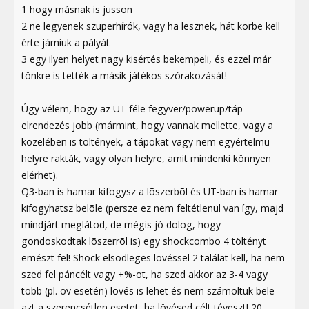
1 hogy másnak is jusson
2 ne legyenek szuperhírók, vagy ha lesznek, hát körbe kell
érte járniuk a pályát
3 egy ilyen helyet nagy kisértés bekempeli, és ezzel már
tönkre is tették a másik játékos szórakozását!
Úgy vélem, hogy az UT féle fegyver/powerup/táp
elrendezés jobb (mármint, hogy vannak mellette, vagy a
közelében is töltények, a tápokat vagy nem egyértelmü
helyre rakták, vagy olyan helyre, amit mindenki könnyen
elérhet).
Q3-ban is hamar kifogysz a lõszerbõl és UT-ban is hamar
kifogyhatsz belõle (persze ez nem feltétlenül van így, majd
mindjárt meglátod, de mégis jó dolog, hogy
gondoskodtak lõszerrõl is) egy shockcombo 4 töltényt
emészt fel! Shock elsõdleges lövéssel 2 találat kell, ha nem
szed fel páncélt vagy +%-ot, ha szed akkor az 3-4 vagy
több (pl. õv esetén) lövés is lehet és nem számoltuk bele
azt a szerencsétlen esetet, ha lövésed célt téveszt! 20