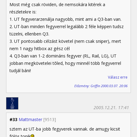
Most még csak röviden, de nemsokára kitérek a
részletekre is:
1. UT fegyverarzenálja nagyobb, mint ami a Q3-ban van.
2. UT-ban minden fegyverrel legalább 2 féle képpen tudsz
tüzelni, ellenben Q3.
3. UT pontosabb célzást követel (nem csak sniper), mert
nem 1 nagy hitbox az gész cél
4. Q3-ban van 1-2 domináns fegyver (RL, Rail, LG), UT
jobban megkövetelei tõled, hogy minnél több fegyverrel
tudjál báni!
Válasz erre
Előzmény: Griffin 2000.03.07. 20:06
2005.12.21. 17:41
#33
Mattmaster
[9513]
sztem az UT-ba jobb fegyverek vannak. de amugy kicsit
fölös topik