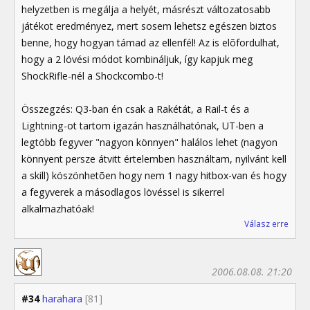
helyzetben is megálja a helyét, másrészt változatosabb
játékot eredményez, mert sosem lehetsz egészen biztos
benne, hogy hogyan támad az ellenfél! Az is elõfordulhat,
hogy a 2 lövési módot kombináljuk, így kapjuk meg
ShockRifle-nél a Shockcombo-t!
Összegzés: Q3-ban én csak a Rakétát, a Rail-t és a
Lightning-ot tartom igazán használhatónak, UT-ben a
legtöbb fegyver "nagyon könnyen" halálos lehet (nagyon
könnyent persze átvitt értelemben használtam, nyilvánt kell
a skill) köszönhetõen hogy nem 1 nagy hitbox-van és hogy
a fegyverek a másodlagos lövéssel is sikerrel
alkalmazhatóak!
Válasz erre
2006.08.08. 21:20
#34
harahara
[81]