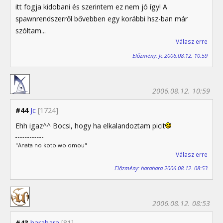
itt fogja kidobani és szerintem ez nem jó így! A
spawnrendszerről bővebben egy korábbi hsz-ban már
szóltam...
Válasz erre
Előzmény: Jc 2006.08.12. 10:59
2006.08.12. 10:59
#44
Jc
[1724]
Ehh igaz^^ Bocsi, hogy ha elkalandoztam picit
"Anata no koto wo omou"
Válasz erre
Előzmény: harahara 2006.08.12. 08:53
2006.08.12. 08:53
#43
harahara
[81]