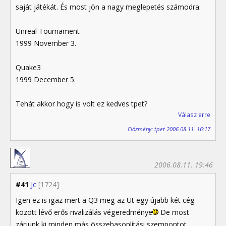
saját játékát. És most jön a nagy meglepetés számodra:
Unreal Tournament
1999 November 3.
Quake3
1999 December 5.
Tehát akkor hogy is volt ez kedves tpet?
Válasz erre
Előzmény: tpet 2006.08.11. 16:17
2006.08.11. 19:46
#41
Jc
[1724]
Igen ez is igaz mert a Q3 meg az Ut egy újabb két cég
között lévő erős rivalizálás végeredménye
De most
zárjunk ki minden más összehasonlítási szempontot