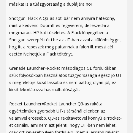
másikat is a tûázgyorsaság a duplájára nõ!
Shotgun=Flack A Q3-as soti bár nem annyira hatékony,
mint a kedvenc DoomII-es fegyverem, de leszedni a
megmaradt HP-kat tökéletes. A Flack lényegében a
Shotgun szerepét tölti be az UT-ban azzal a különbséggel,
hog itt a repeszek meg pattannak a falon ill. meszi cél
esetén ívelhetjük a Flack töltényt.
Grenade Launcher=Rocket másodlagos GL fordulókban
szûk folyosókban használatos tûzgyorsasága egész jó UT-
s megfelelõje kicsit lassabb és nem pattog olyan jól, ez
kicsit lekorlátozza használhatóságát.
Rocket Launcher=Rocket Launcher Q3-as rakéta
egyértelmûen gyorsabb UT-s társánál ellenben az
valamivel erõssebb. Q3-as rakétavetõvel könnyû airrocket-
et csinálni, ami nem azt jelenti, hogy UT-ben nem lehet,
csak ott kevesebb ilyen fordul elõ, mert a lassabb rakétát