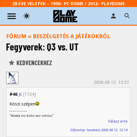
28 ÉVE VELETEK – 1998– PC DOME / 2012– PLAYDOME
FÓRUM
»
BESZÉLGETÉS A JÁTÉKOKRÓL
Fegyverek: Q3 vs. UT
KEDVENCEKHEZ
2006.08.12. 13:51
#46
Jc
[1724]
Köszi szépen
"Anata no koto wo omou"
Válasz erre
Előzmény: harahara 2006.08.12. 12:14