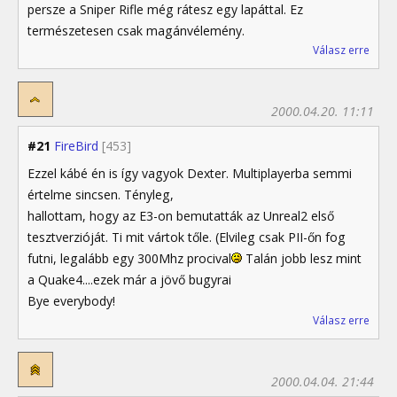
persze a Sniper Rifle még rátesz egy lapáttal. Ez
természetesen csak magánvélemény.
Válasz erre
2000.04.20. 11:11
#21
FireBird
[453]
Ezzel kábé én is így vagyok Dexter. Multiplayerba semmi
értelme sincsen. Tényleg,
hallottam, hogy az E3-on bemutatták az Unreal2 első
tesztverzióját. Ti mit vártok tőle. (Elvileg csak PII-őn fog
futni, legalább egy 300Mhz procival
Talán jobb lesz mint
a Quake4....ezek már a jövő bugyrai
Bye everybody!
Válasz erre
2000.04.04. 21:44