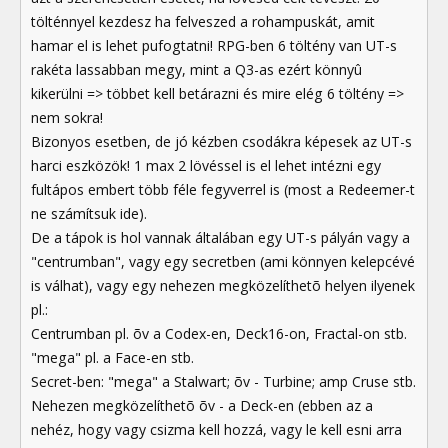
tölténnyel kezdesz ha felveszed a rohampuskát, amit
hamar el is lehet pufogtatni! RPG-ben 6 töltény van UT-s
rakéta lassabban megy, mint a Q3-as ezért könnyû
kikerülni => többet kell betárazni és mire elég 6 töltény =>
nem sokra!
Bizonyos esetben, de jó kézben csodákra képesek az UT-s
harci eszközök! 1 max 2 lövéssel is el lehet intézni egy
fultápos embert több féle fegyverrel is (most a Redeemer-t
ne számítsuk ide).
De a tápok is hol vannak általában egy UT-s pályán vagy a
"centrumban", vagy egy secretben (ami könnyen kelepcévé
is válhat), vagy egy nehezen megközelíthetõ helyen ilyenek
pl.:
Centrumban pl. õv a Codex-en, Deck16-on, Fractal-on stb.
"mega" pl. a Face-en stb.
Secret-ben: "mega" a Stalwart; õv - Turbine; amp Cruse stb.
Nehezen megközelíthetõ õv - a Deck-en (ebben az a
nehéz, hogy vagy csizma kell hozzá, vagy le kell esni arra