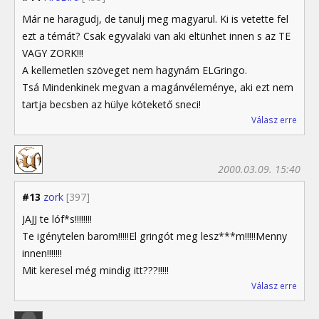
Már ne haragudj, de tanulj meg magyarul. Ki is vetette fel
ezt a témát? Csak egyvalaki van aki eltünhet innen s az TE
VAGY ZORK!!!
A kellemetlen szöveget nem hagynám ELGringo.
Tsá Mindenkinek megvan a magánvéleménye, aki ezt nem
tartja becsben az hülye kötekető sneci!
Válasz erre
2000.03.09. 15:40
#13
zork
[397]
JAJJ te lóf*s!!!!!!!!
Te igénytelen barom!!!!!El gringót meg lesz***m!!!!!Menny
innen!!!!!!!
Mit keresel még mindig itt???!!!!!
Válasz erre