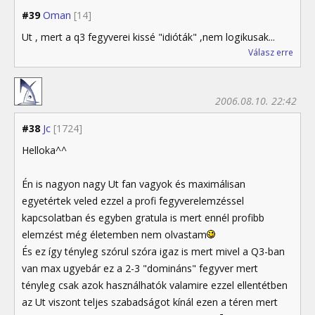
#39
Oman
[14]
Ut , mert a q3 fegyverei kissé "idióták" ,nem logikusak...
Válasz erre
2006.08.10. 22:42
#38
Jc
[1724]
Helloka^^
Én is nagyon nagy Ut fan vagyok és maximálisan
egyetértek veled ezzel a profi fegyverelemzéssel
kapcsolatban és egyben gratula is mert ennél profibb
elemzést még életemben nem olvastam
És ez így tényleg szórul szóra igaz is mert mivel a Q3-ban
van max ugyebár ez a 2-3 "domináns" fegyver mert
tényleg csak azok használhatók valamire ezzel ellentétben
az Ut viszont teljes szabadságot kínál ezen a téren mert