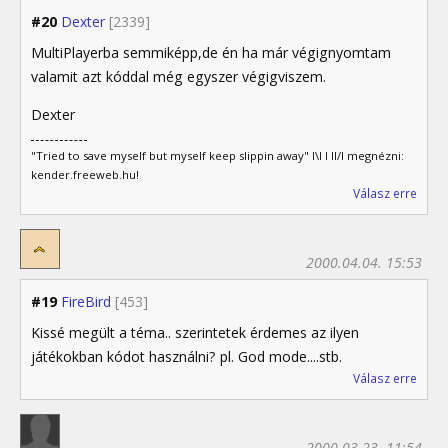
#20
Dexter
[2339]
MultiPlayerba semmiképp,de én ha már végignyomtam
valamit azt kóddal még egyszer végigviszem.
Dexter
"Tried to save myself but myself keep slippin away" I\I I II/I megnézni:
kender.freeweb.hu!
Válasz erre
2000.04.04. 15:53
#19
FireBird
[453]
Kissé megült a téma.. szerintetek érdemes az ilyen
játékokban kódot használni? pl. God mode....stb.
Válasz erre
2000.03.23. 11:54