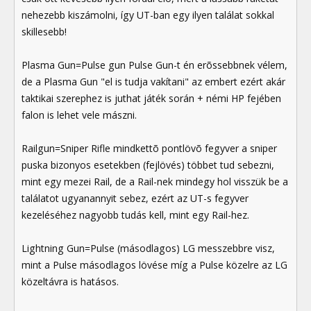
nehezebb kiszámolni, így UT-ban egy ilyen találat sokkal
skillesebb!
Plasma Gun=Pulse gun Pulse Gun-t én erõssebbnek vélem,
de a Plasma Gun "el is tudja vakítani" az embert ezért akár
taktikai szerephez is juthat játék során + némi HP fejében
falon is lehet vele mászni.
Railgun=Sniper Rifle mindkettõ pontlövõ fegyver a sniper
puska bizonyos esetekben (fejlövés) többet tud sebezni,
mint egy mezei Rail, de a Rail-nek mindegy hol visszük be a
találatot ugyanannyit sebez, ezért az UT-s fegyver
kezeléséhez nagyobb tudás kell, mint egy Rail-hez.
Lightning Gun=Pulse (másodlagos) LG messzebbre visz,
mint a Pulse másodlagos lövése míg a Pulse közelre az LG
közeltávra is hatásos.