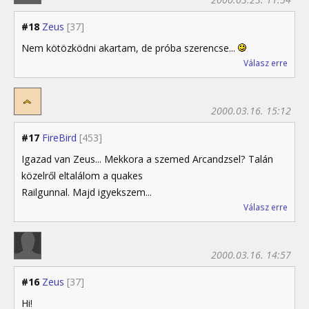
#18
Zeus
[37]
Nem kötözködni akartam, de próba szerencse...
Válasz erre
2000.03.16. 15:12
#17
FireBird
[453]
Igazad van Zeus... Mekkora a szemed Arcandzsel? Talán
közelről eltalálom a quakes
Railgunnal. Majd igyekszem...
Válasz erre
2000.03.16. 14:57
#16
Zeus
[37]
Hi!