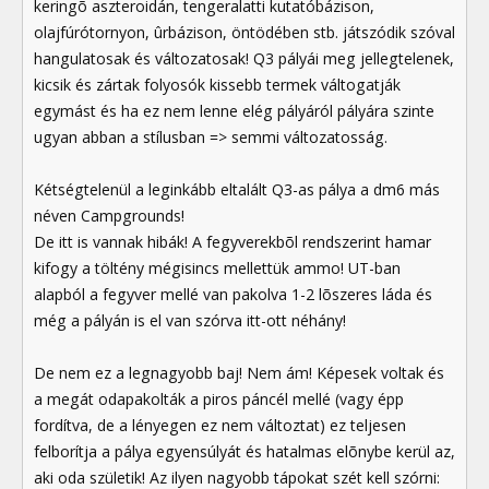
keringõ aszteroidán, tengeralatti kutatóbázison,
olajfúrótornyon, ûrbázison, öntödében stb. játszódik szóval
hangulatosak és változatosak! Q3 pályái meg jellegtelenek,
kicsik és zártak folyosók kissebb termek váltogatják
egymást és ha ez nem lenne elég pályáról pályára szinte
ugyan abban a stílusban => semmi változatosság.
Kétségtelenül a leginkább eltalált Q3-as pálya a dm6 más
néven Campgrounds!
De itt is vannak hibák! A fegyverekbõl rendszerint hamar
kifogy a töltény mégisincs mellettük ammo! UT-ban
alapból a fegyver mellé van pakolva 1-2 lõszeres láda és
még a pályán is el van szórva itt-ott néhány!
De nem ez a legnagyobb baj! Nem ám! Képesek voltak és
a megát odapakolták a piros páncél mellé (vagy épp
fordítva, de a lényegen ez nem változtat) ez teljesen
felborítja a pálya egyensúlyát és hatalmas elõnybe kerül az,
aki oda születik! Az ilyen nagyobb tápokat szét kell szórni: