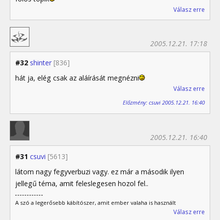
Válasz erre
2005.12.21. 17:18
#32
shinter
[836]
hát ja, elég csak az aláírását megnézni
Válasz erre
Előzmény: csuvi 2005.12.21. 16:40
2005.12.21. 16:40
#31
csuvi
[5613]
látom nagy fegyverbuzi vagy. ez már a második ilyen
jellegű téma, amit feleslegesen hozol fel..
A szó a legerősebb kábítószer, amit ember valaha is használt
Válasz erre