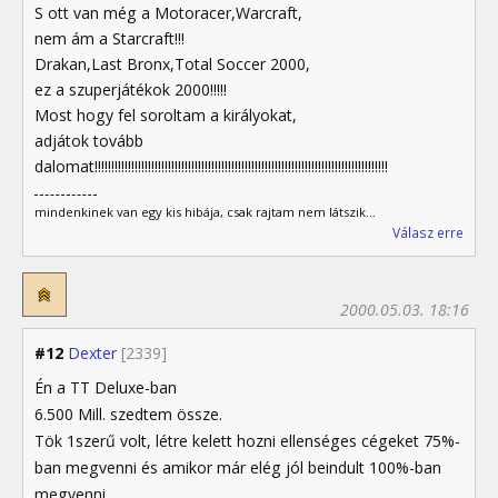
S ott van még a Motoracer,Warcraft,
nem ám a Starcraft!!!
Drakan,Last Bronx,Total Soccer 2000,
ez a szuperjátékok 2000!!!!!
Most hogy fel soroltam a királyokat,
adjátok tovább
dalomat!!!!!!!!!!!!!!!!!!!!!!!!!!!!!!!!!!!!!!!!!!!!!!!!!!!!!!!!!!!!!!!!!!!!!!!!!!!!!!!!!!!!!!!!
mindenkinek van egy kis hibája, csak rajtam nem látszik...
Válasz erre
2000.05.03. 18:16
#12
Dexter
[2339]
Én a TT Deluxe-ban
6.500 Mill. szedtem össze.
Tök 1szerű volt, létre kelett hozni ellenséges cégeket 75%-
ban megvenni és amikor már elég jól beindult 100%-ban
megvenni