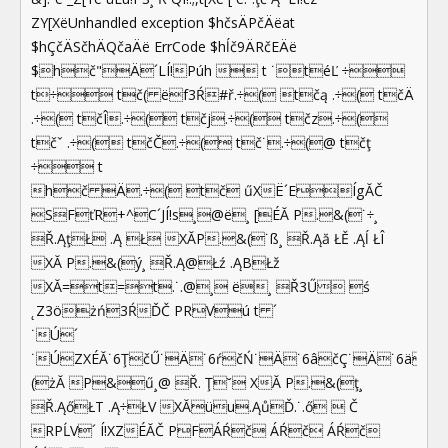
ZY[XëUnhandled exception $hčsÄPčÄëat
$hÇčÄSčhÄQčaÄë ErrCode $hĺč9ÄRčEÄë
$hč"Ä´LÍ!Púh  t ˙téĽ ÷
t÷ tč( ëf3Ŕ#ř.÷( tčą .÷( tčÄ
.÷( tčÎ.÷( tčj.÷( tčz.÷(
tčˇ .÷( tčČ.÷( tč˙.÷(@ tčţ
÷ t
hč Ä.÷( tč űXË´EÍgĂČ
SFťR+^C´JÍ!s¸@ë¸ [ÉĂ P.&(˙÷¸
Ř.ĄţŁ .Ą Ł XĂP.&(˙ß¸ Ř.Ąă ŁĚ .Ąĺ ŁÎ
XĂ P.&(ý¸ Ř.Ą@Łź .ĄBŁž
XĂ=t=t.˙.@¸ ë¸ Ř3Ű ś
˛Z3öżń3ŔĎČ PRVú t ´
˙Ú´
˙ÚZXÉĂ˙6ŢčŰ˙Ä˙6ŕčŃ˙Ä˙6âčÇ˙Ä˙6äč˝
(żĂ P&ű¸@ Ř. Ţ˘ XĂ P.&(ţ¸
Ř.ĄőŁT .Ą÷ŁV XĂüu.ĄůĎ.˙.ő  Č
RPĹV´ Í!XZÉĂČ PFÁŔč ÁŔč ÁŔč