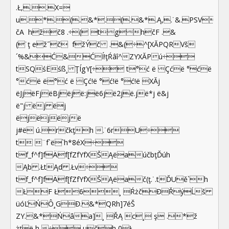
.Ł,..X=
u.*.(.&*.(.&*.Ą,.˙&.PSV 
čA hžč8 .÷( tghčF .&
(˙ţ ež˝č fžÝč .&(÷^[XĂPQRVš
´%&Ć&ĆÍ!ţŔâî^ZYXĂPú÷
tSQśËśß¸ ŢÍgY[÷ t°ć ë Çćë °ćë
°ćë ë°ć ë Çć!ë °ć!ë °ć!ë XĂj
ëJjëFjëBjëjë:jë6jë2jë.jë*j ë&j
ë"j ëj ëj
ëjëjëjë
j#ë ú.rčkţh .˙6rU÷
t ¨f`ë`h*8éX÷
tf_f^f]fÄf[fZfYfXŠĄëaúčbţĎúh
Ąb .ŁtĄd .Łv÷
tf_f^f]fÄf[fZfYfXŠĄëač(ţ.˙.tĎUě`h
ŁF Ł6¸ ŔżčĐŘýĹš
üóĽŃÔ¸GĐ.&*QRh]7éŠ
ZY.&*Ńâa]¸ ŘĄ c¸ ş .*ž
żťë h ÷ učh 0Ł