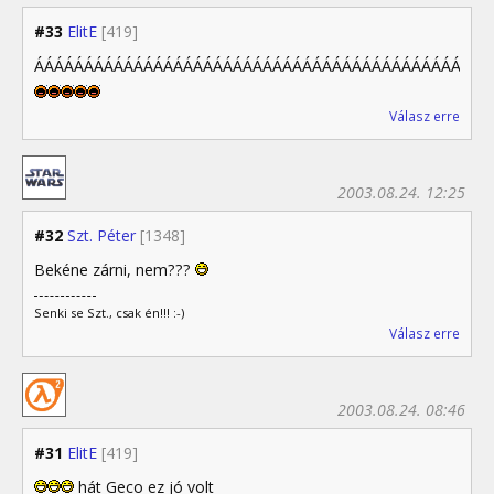
#33
ElitE
[419]
ÁÁÁÁÁÁÁÁÁÁÁÁÁÁÁÁÁÁÁÁÁÁÁÁÁÁÁÁÁÁÁÁÁÁÁÁÁÁÁÁÁÁÁÁÁÁ
Válasz erre
2003.08.24. 12:25
#32
Szt. Péter
[1348]
Bekéne zárni, nem???
Senki se Szt., csak én!!! :-)
Válasz erre
2003.08.24. 08:46
#31
ElitE
[419]
hát Geco ez jó volt