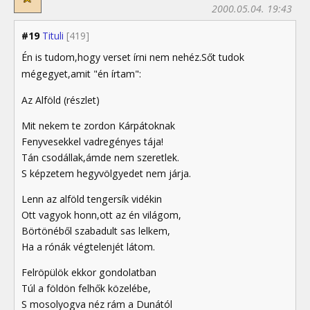
2000.05.04. 19:43
#19
Tituli
[419]
Én is tudom,hogy verset írni nem nehéz.Sőt tudok
mégegyet,amit "én írtam":
Az Alföld (részlet)
Mit nekem te zordon Kárpátoknak
Fenyvesekkel vadregényes tája!
Tán csodállak,ámde nem szeretlek.
S képzetem hegyvölgyedet nem járja.
Lenn az alföld tengersík vidékin
Ott vagyok honn,ott az én világom,
Börtönéből szabadult sas lelkem,
Ha a rónák végtelenjét látom.
Felröpülök ekkor gondolatban
Túl a földön felhők közelébe,
S mosolyogva néz rám a Dunától