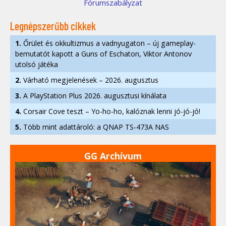
Fórumszabályzat
Legnépszerűbb cikkek
1.
Őrület és okkultizmus a vadnyugaton – új gameplay-
bemutatót kapott a Guns of Eschaton, Viktor Antonov
utolsó játéka
2.
Várható megjelenések – 2026. augusztus
3.
A PlayStation Plus 2026. augusztusi kínálata
4.
Corsair Cove teszt – Yo-ho-ho, kalóznak lenni jó-jó-jó!
5.
Több mint adattároló: a QNAP TS-473A NAS
GG Archívum