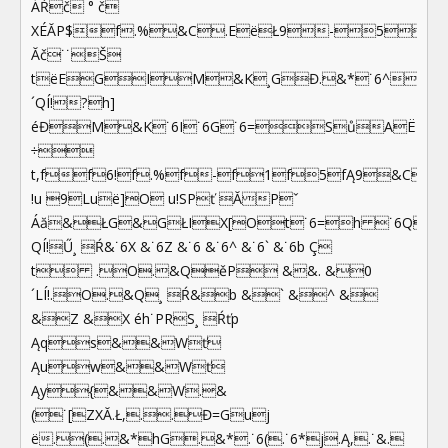
ÁŔč ° č
XÉĂP$f.%&C.EëŁ9-51
Ăč˙˙Š
tëEGIM&K¸GĐ.&*˙6^&^
´QÍ!?h]
éĐM&K˙6I˙6G˙6=SůAË
÷
t,ff6!f.%f-f1f5fĄ9&C
!u 9Luë]O u!SPť ĂPˇ
Áă&ŁG&GŁIX[Ot˙6=h ˙6Q˙6I
QÍ!Ű¸ Ŕ&˙6X &˙6Z &˙6 &˙6^ &˙6` &˙6b Ç
t .O.&QěP &&. &0
´LÍ!.O.&Q¸ Ŕ&b &` &^ &
&Z &X éh˙PRS¸ Ŕťp
Ąqs&&Wť
Ąuw&&Wť
Ąy{&&W.&
(˙[ZXĂ.Ł,..Đ=Guj
ë.(.&*hG.&*.˙6(.˙6*j.Ą,.˙&.