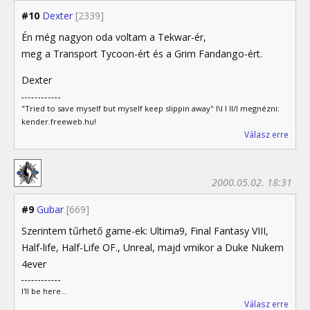
#10
Dexter
[2339]
Én még nagyon oda voltam a Tekwar-ér,
meg a Transport Tycoon-ért és a Grim Fandango-ért.
Dexter
"Tried to save myself but myself keep slippin away" I\I I II/I megnézni:
kender.freeweb.hu!
Válasz erre
2000.05.02. 18:31
#9
Gubar
[669]
Szerintem tűrhető game-ek: Ultima9, Final Fantasy VIII,
Half-life, Half-Life OF., Unreal, majd vmikor a Duke Nukem
4ever
I'll be here...
Válasz erre