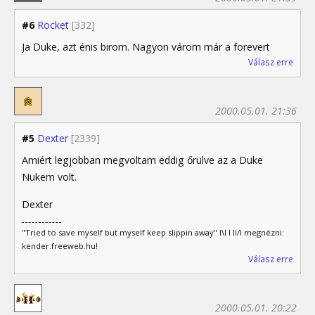
#6
Rocket
[332]
Ja Duke, azt énis birom. Nagyon várom már a forevert
Válasz erre
2000.05.01. 21:36
#5
Dexter
[2339]
Amiért legjobban megvoltam eddig őrülve az a Duke
Nukem volt.
Dexter
"Tried to save myself but myself keep slippin away" I\I I II/I megnézni:
kender.freeweb.hu!
Válasz erre
2000.05.01. 20:22