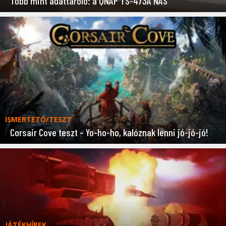
Több mint adattároló: a QNAP TS-473A NAS
ISMERTETŐ/TESZT
Corsair Cove teszt – Yo-ho-ho, kalóznak lenni jó-jó-jó!
JÁTÉKHÍREK