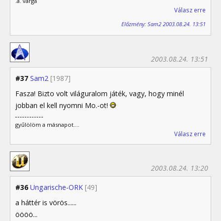
.a. varga
Válasz erre
Előzmény: Sam2 2003.08.24. 13:51
2003.08.24. 13:51
#37
Sam2
[1987]
Fasza! Bizto volt világuralom játék, vagy, hogy minél
jobban el kell nyomni Mo.-ot!
gyűlölöm a másnapot....
Válasz erre
2003.08.24. 13:20
#36
Ungarische-ORK
[49]
a háttér is vörös......
öööö...