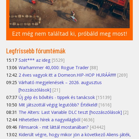
Ezt még nem találtad ki, próbáld meg most!
Legfrissebb fórumtémák
15:17
Szét*** az ideg
[5529]
13:06
Warhammer 40,000: Rogue Trader
[88]
12:42
2 éves vagyok itt a Domeon.HIP-HOP HURÁÁ!!!!!!
[269]
09:25
Várható megjelenések – 2026. augusztus
[hozzászólások]
[21]
07:37
Új gép és bővítés - tippek és tanácsok
[15139]
10:50
Mit játszottál végig legutóbb? Értékeld!
[1616]
08:31
The Alters: Last Variable DLC teszt [hozzászólások]
[2]
12:44
Hihetetlen hírek a nagyvilágból
[4636]
09:46
Filmsarok - mit láttál mostanában?
[43442]
13:02
Kiderült végre, hogy mikor jön a következő Aliens-játék,