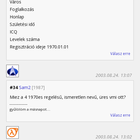
Város
Foglalkozás
Honlap
Születési idő
ICQ
Levelek száma
Regisztráció ideje 1970.01.01
Válasz erre
2003.08.24. 13:07
#34
Sam2
[1987]
Miez a 4 1970es regelésű, ismeretlen nevű, üres vmi ott?
gyűlölöm a másnapot....
Válasz erre
2003.08.24. 13:02