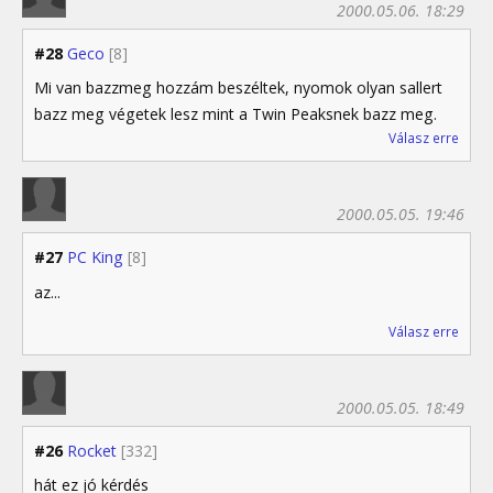
2000.05.06. 18:29
#28
Geco
[8]
Mi van bazzmeg hozzám beszéltek, nyomok olyan sallert
bazz meg végetek lesz mint a Twin Peaksnek bazz meg.
Válasz erre
2000.05.05. 19:46
#27
PC King
[8]
az...
Válasz erre
2000.05.05. 18:49
#26
Rocket
[332]
hát ez jó kérdés