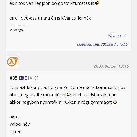
és bitos van 'legjobb dolgozó' kitüntetés is
erre 1970-ess tmára én is kíváncsi lennék
.a. varga
Válasz erre
Előzmény: ElitE 2003.08.24. 13:15
2003.08.24. 13:15
#35
ElitE
[419]
Ez is azt bizonyítja, hogy a Pc Dome már a kommunizmus
alatt megkezdte működését
lehet az elvtársak már
akkor nagyban nyomták a PC-ken a régi gammákat
adatai
Valódi név
E-mail