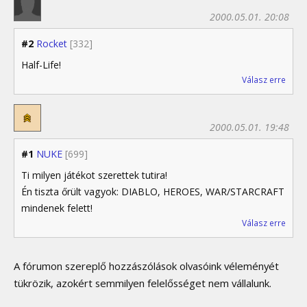
2000.05.01. 20:08
#2
Rocket
[332]
Half-Life!
Válasz erre
2000.05.01. 19:48
#1
NUKE
[699]
Ti milyen játékot szerettek tutira!
Én tiszta őrült vagyok: DIABLO, HEROES, WAR/STARCRAFT
mindenek felett!
Válasz erre
A fórumon szereplő hozzászólások olvasóink véleményét
tükrözik, azokért semmilyen felelősséget nem vállalunk.