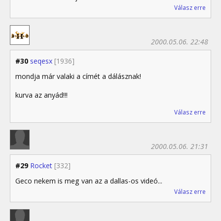
Válasz erre
2000.05.06. 22:48
#30
seqesx
[1936]
mondja már valaki a címét a dálásznak!
kurva az anyád!!!
Válasz erre
2000.05.06. 21:31
#29
Rocket
[332]
Geco nekem is meg van az a dallas-os videó...
Válasz erre