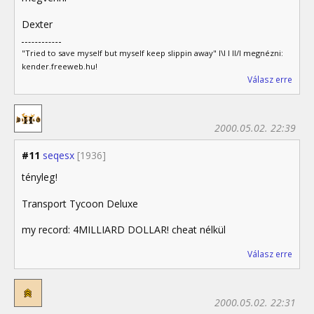
Dexter
"Tried to save myself but myself keep slippin away" I\I I II/I megnézni:
kender.freeweb.hu!
Válasz erre
2000.05.02. 22:39
#11
seqesx
[1936]
tényleg!
Transport Tycoon Deluxe
my record: 4MILLIARD DOLLAR! cheat nélkül
Válasz erre
2000.05.02. 22:31