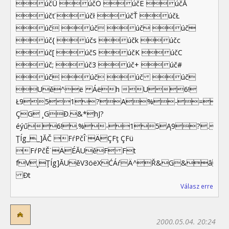
účŰ účÓ účË účĂ
účť účł účŤ účŁ
úč úč úč úč
úč{ účs účk účc
úč[ účS účK účC
úč; úč3 úč+ úč#
úč úč úč úč
Uě^ë Áëh U6!
Ł951?A%-=&=
ÇG ¸GĐ.&*hJ?
éýű6!.%-15Ą9?.&*
ŢÍg__]ĂČ FŕPčÎ˙ÄÇFţ ÇFü
FŕPčĚ˙ÄÉĂUěF Ft
fV¸ŢÍg]ĂUěV3öëXĆÁŕÄ^Ř&G&â%
Đt
Válasz erre
2000.05.04. 20:24