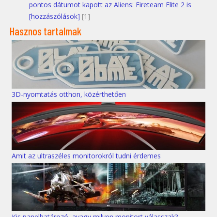
pontos dátumot kapott az Aliens: Fireteam Elite 2 is
[hozzászólások]
[1]
Hasznos tartalmak
3D-nyomtatás otthon, közérthetően
Amit az ultraszéles monitorokról tudni érdemes
Kis panelhatározó, avagy milyen monitort válasszak?