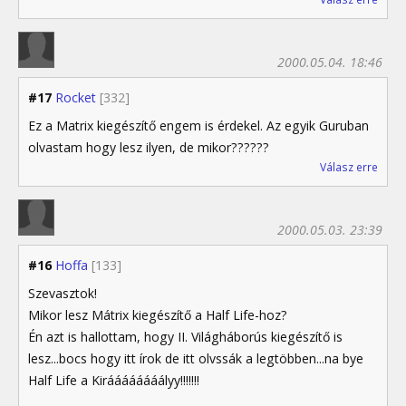
2000.05.04. 18:46
#17
Rocket
[332]
Ez a Matrix kiegészítő engem is érdekel. Az egyik Guruban
olvastam hogy lesz ilyen, de mikor??????
Válasz erre
2000.05.03. 23:39
#16
Hoffa
[133]
Szevasztok!
Mikor lesz Mátrix kiegészítő a Half Life-hoz?
Én azt is hallottam, hogy II. Világháborús kiegészítő is
lesz...bocs hogy itt írok de itt olvssák a legtöbben...na bye
Half Life a Kiráááááááályy!!!!!!!