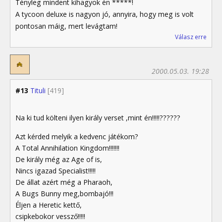
Tényleg mindent kihagyok én *****!
A tycoon deluxe is nagyon jó, annyira, hogy meg is volt
pontosan máig, mert levágtam!
Válasz erre
2000.05.03. 19:28
#13
Tituli
[419]
Na ki tud költeni ilyen király verset ,mint én!!!!!??????
Azt kérded melyik a kedvenc játékom?
A Total Annihilation Kingdom!!!!!!!
De király még az Age of is,
Nincs igazad Specialist!!!!!
De állat azért még a Pharaoh,
A Bugs Bunny meg,bombajó!!!
Éljen a Heretic kettő,
csipkebokor vessző!!!!!