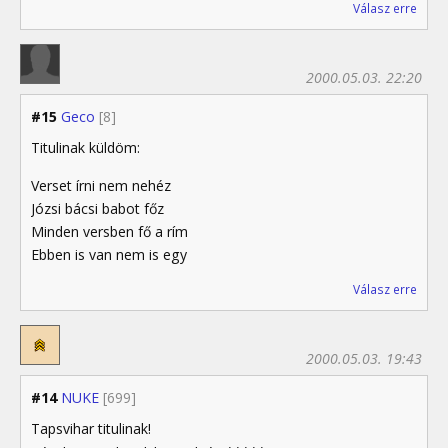
Válasz erre
2000.05.03. 22:20
#15
Geco
[8]
Titulinak küldöm:
Verset írni nem nehéz
Józsi bácsi babot főz
Minden versben fő a rím
Ebben is van nem is egy
Válasz erre
2000.05.03. 19:43
#14
NUKE
[699]
Tapsvihar titulinak!