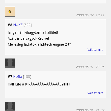
2000.05.02. 18:11
#8
NUKE
[699]
Ja igen én kihagytam a halflifet!
Azért is be vagyok őrölve!
Mellesleg láttátok a lithtech engine 2-t?
Válasz erre
2000.05.01. 23:05
#7
Hoffa
[133]
Half Life a KIRÁÁÁÁÁÁÁÁÁÁÁÁÁLY!!!!!!!!!
Válasz erre
2000.05.01. 21:39