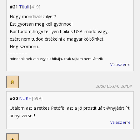
#21
Tituli
[419]
Hogy mondhatsz ilyet?
Ezt gyorsan meg kell gyónnod!
Bár tudom,hogy te ilyen tipikus USA imádó vagy,
ezért nem tudod értékelni a magyar költőinket.
Elég szomoru...
mindenkinek van egy kis hibája, csak rajtam nem látszik...
Válasz erre
2000.05.04. 20:04
#20
NUKE
[699]
Utálom azt a retkes Petőfit, azt a jó prostitiuált @nyjáért írt
annyi verset!
Válasz erre