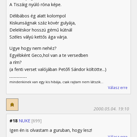
A Tiszáig nyúló róna képe.
Délibábos ég alatt kolompol
Kiskunságnak száz kövér gulyája,
Deleléskor hosszú gémű kútnál
Széles vályú kettős ága várja.
Ugye hogy nem nehéz?
Egyébként Geco,hol van a te versedben
a rím?
(a fenti verset valójában Petőfi Sándor költötte...)
mindenkinek van egy kis hibája, csak rajtam nem látszik...
Válasz erre
2000.05.04. 19:10
#18
NUKE
[699]
Igen én is olvastam a guruban, hogy lesz!
Válasz erre