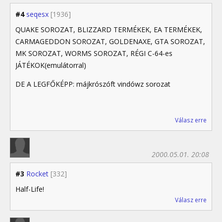
#4
seqesx
[1936]
QUAKE SOROZAT, BLIZZARD TERMÉKEK, EA TERMÉKEK,
CARMAGEDDON SOROZAT, GOLDENAXE, GTA SOROZAT,
MK SOROZAT, WORMS SOROZAT, RÉGI C-64-es
JÁTÉKOK(emulátorral)
DE A LEGFŐKÉPP: májkrószóft vindówz sorozat
Válasz erre
2000.05.01. 20:08
#3
Rocket
[332]
Half-Life!
Válasz erre