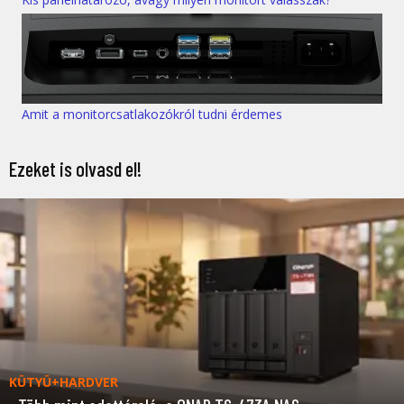
Amit a monitorcsatlakozókról tudni érdemes
Ezeket is olvasd el!
KÜTYÜ+HARDVER