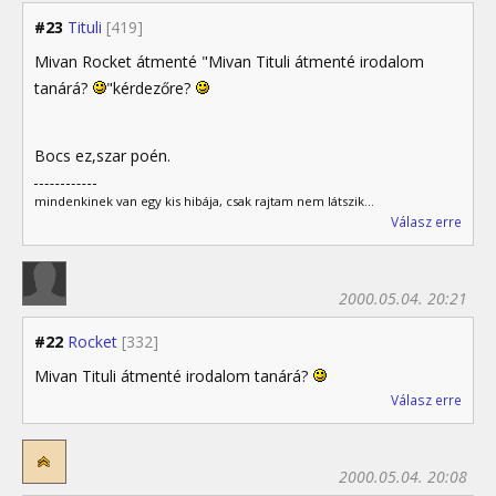
#23
Tituli
[419]
Mivan Rocket átmenté "Mivan Tituli átmenté irodalom
tanárá?
"kérdezőre?
Bocs ez,szar poén.
mindenkinek van egy kis hibája, csak rajtam nem látszik...
Válasz erre
2000.05.04. 20:21
#22
Rocket
[332]
Mivan Tituli átmenté irodalom tanárá?
Válasz erre
2000.05.04. 20:08