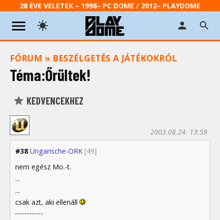
28 ÉVE VELETEK – 1998– PC DOME / 2012– PLAYDOME
FÓRUM
»
BESZÉLGETÉS A JÁTÉKOKRÓL
Téma:Őrültek!
KEDVENCEKHEZ
2003.08.24. 13:59
#38
Ungarische-ORK
[49]
nem egész Mo.-t.
...
...
csak azt, aki ellenáll