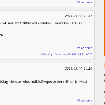
Válasz erre
2011.05.17. 19:41
hp?q=UserGate%20Proxy%20and%20Firewall%204.3.949
e.
Válasz erre
Előzmény: Heroes mániás 2011.05.14. 14:26
2011.05.14. 14:26
ítólag klienssel lehet működőképessé tenni itthon is. Most
Válasz erre