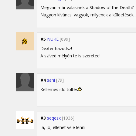
Megvan már valakinek a Shadow of the Death?
Nagyon kíváncsi vagyok, milyenek a küldetések..
#5
NUKE
[699]
Dexter hazudsz!
A szíved mélyén te is szereted!
#4
sani
[79]
Kellemes idö töltés
#3
seqesx
[1936]
ja, jó, ellehet vele lenni