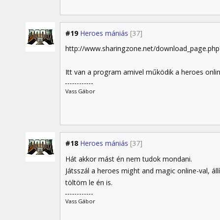
#19
Heroes mániás
[37]
http://www.sharingzone.net/download_page.p
Itt van a program amivel működik a heroes onlin
Vass Gábor
#18
Heroes mániás
[37]
Hát akkor mást én nem tudok mondani.
Játsszál a heroes might and magic online-val, áll
töltöm le én is.
Vass Gábor