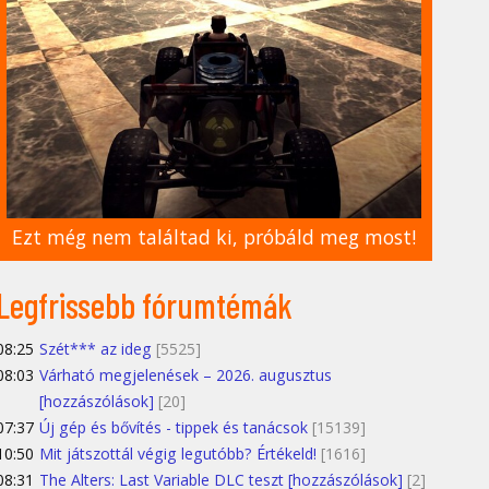
Ezt még nem találtad ki, próbáld meg most!
Legfrissebb fórumtémák
08:25
Szét*** az ideg
[5525]
08:03
Várható megjelenések – 2026. augusztus
[hozzászólások]
[20]
07:37
Új gép és bővítés - tippek és tanácsok
[15139]
10:50
Mit játszottál végig legutóbb? Értékeld!
[1616]
08:31
The Alters: Last Variable DLC teszt [hozzászólások]
[2]