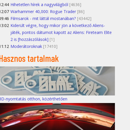
12:44
Hihetetlen hírek a nagyvilágból
[4636]
12:07
Warhammer 40,000: Rogue Trader
[86]
09:46
Filmsarok - mit láttál mostanában?
[43442]
13:02
Kiderült végre, hogy mikor jön a következő Aliens-
játék, pontos dátumot kapott az Aliens: Fireteam Elite
2 is [hozzászólások]
[1]
11:12
Moderátoroknak
[17410]
Hasznos tartalmak
3D-nyomtatás otthon, közérthetően