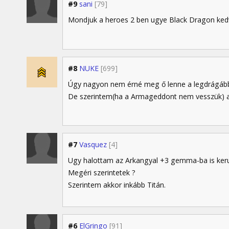
#9
sani
[79]
Mondjuk a heroes 2 ben ugye Black Dragon ked
#8
NUKE
[699]
Úgy nagyon nem érné meg ő lenne a legdrágáb
De szerintem(ha a Armageddont nem vesszük) a Ti
#7
Vasquez
[4]
Ugy halottam az Arkangyal +3 gemma-ba is keru
Megéri szerintetek ?
Szerintem akkor inkább Titán.
#6
ElGringo
[91]