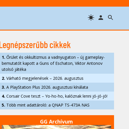
Legnépszerűbb cikkek
1.
Őrület és okkultizmus a vadnyugaton – új gameplay-
bemutatót kapott a Guns of Eschaton, Viktor Antonov
utolsó játéka
2.
Várható megjelenések – 2026. augusztus
3.
A PlayStation Plus 2026. augusztusi kínálata
4.
Corsair Cove teszt – Yo-ho-ho, kalóznak lenni jó-jó-jó!
5.
Több mint adattároló: a QNAP TS-473A NAS
GG Archívum