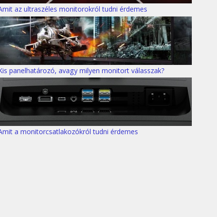
Amit az ultraszéles monitorokról tudni érdemes
Kis panelhatározó, avagy milyen monitort válasszak?
Amit a monitorcsatlakozókról tudni érdemes