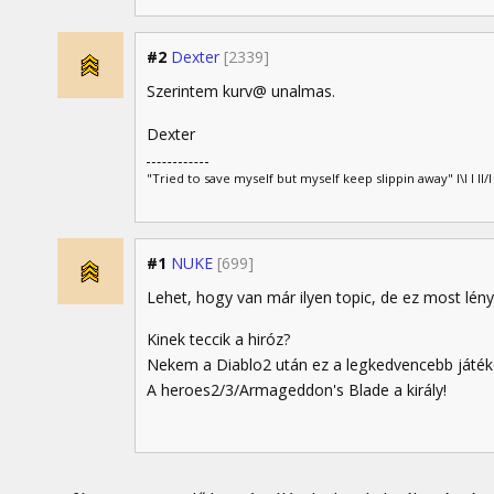
#2
Dexter
[2339]
Szerintem kurv@ unalmas.
Dexter
"Tried to save myself but myself keep slippin away" I\I I I
#1
NUKE
[699]
Lehet, hogy van már ilyen topic, de ez most lény
Kinek teccik a hiróz?
Nekem a Diablo2 után ez a legkedvencebb játé
A heroes2/3/Armageddon's Blade a király!