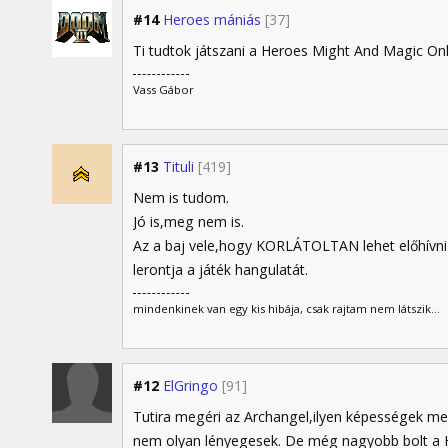
#14
Heroes mániás
[37]
Ti tudtok játszani a Heroes Might And Magic Onl
Vass Gábor
#13
Tituli
[419]
Nem is tudom.
Jó is,meg nem is.
Az a baj vele,hogy KORLÁTOLTAN lehet előhívni
lerontja a játék hangulatát.
mindenkinek van egy kis hibája, csak rajtam nem látszik...
#12
ElGringo
[91]
Tutira megéri az Archangel,ilyen képességek mel
nem olyan lényegesek. De még nagyobb bolt a H