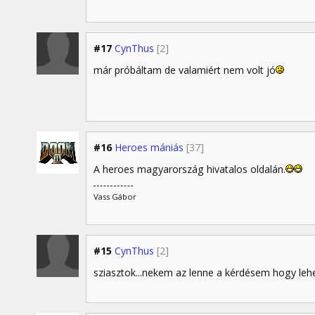
#17
CynThus
[2]
már próbáltam de valamiért nem volt jó
#16
Heroes mániás
[37]
A heroes magyarország hivatalos oldalán.
Vass Gábor
#15
CynThus
[2]
sziasztok...nekem az lenne a kérdésem hogy lehet