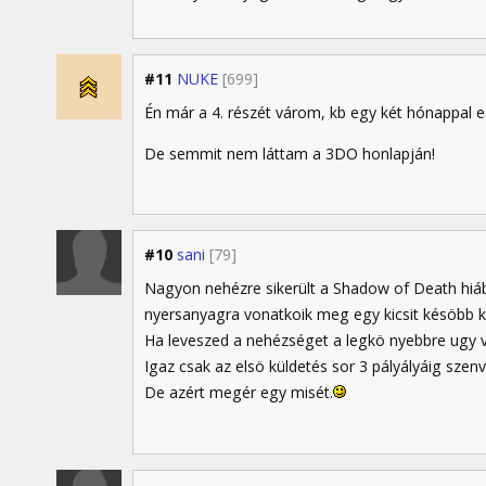
#11
NUKE
[699]
Én már a 4. részét várom, kb egy két hónappal 
De semmit nem láttam a 3DO honlapján!
#10
sani
[79]
Nagyon nehézre sikerült a Shadow of Death hiába
nyersanyagra vonatkoik meg egy kicsit késöbb ke
Ha leveszed a nehézséget a legkö nyebbre ugy v
Igaz csak az elsö küldetés sor 3 pályályáig sze
De azért megér egy misét.