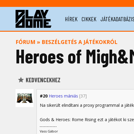
HÍREK
CIKKEK
JÁTÉKADATBÁZI
FÓRUM
»
BESZÉLGETÉS A JÁTÉKOKRÓL
Heroes of Migh&
KEDVENCEKHEZ
#20
Heroes mániás
[37]
Na sikerült elindítani a proxy programmal a játé
Gods & Heroes: Rome Rising ezt a játékot ki s
Vass Gábor