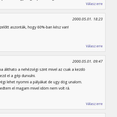
Válasz erre
2000.05.01. 18:23
ezelőtt aszonták, hogy 60%-ban kész van!
Válasz erre
2000.05.01. 09:47
 álithato a nehézségi szint mivel az csak a kezdö
zd el a gép durvulni.
égi lehet nyomni a pályákat de ugy dög unalom.
nvedtem el magam mivel idöm nem volt rá.
Válasz erre