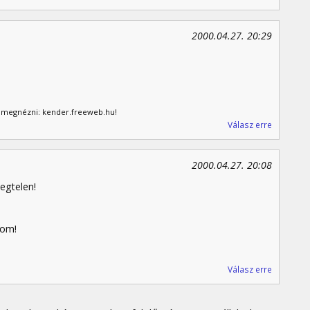
2000.04.27. 20:29
I/I megnézni: kender.freeweb.hu!
Válasz erre
2000.04.27. 20:08
egtelen!
kom!
Válasz erre