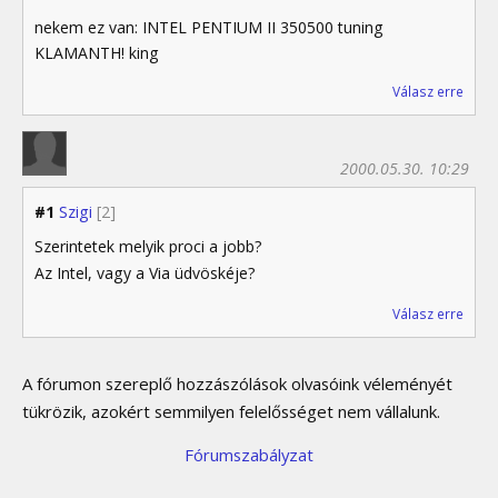
nekem ez van: INTEL PENTIUM II 350500 tuning
KLAMANTH! king
Válasz erre
2000.05.30. 10:29
#1
Szigi
[2]
Szerintetek melyik proci a jobb?
Az Intel, vagy a Via üdvöskéje?
Válasz erre
A fórumon szereplő hozzászólások olvasóink véleményét
tükrözik, azokért semmilyen felelősséget nem vállalunk.
Fórumszabályzat