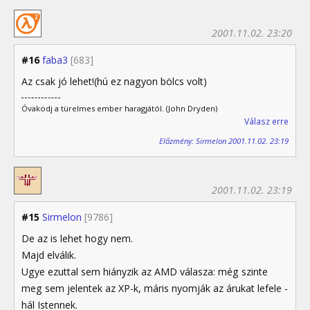
2001.11.02. 23:20
#16
faba3
[683]
Az csak jó lehet!(hú ez nagyon bölcs volt)
Óvakodj a türelmes ember haragjától. (John Dryden)
Válasz erre
Előzmény: Sirmelon 2001.11.02. 23:19
2001.11.02. 23:19
#15
Sirmelon
[9786]
De az is lehet hogy nem.
Majd elválik.
Ugye ezuttal sem hiányzik az AMD válasza: még szinte
meg sem jelentek az XP-k, máris nyomják az árukat lefele -
hál Istennek.