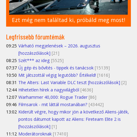
Ezt még nem találtad ki, próbáld meg most!
Legfrissebb fórumtémák
09:25
Várható megjelenések – 2026. augusztus
[hozzászólások]
[21]
08:25
Szét*** az ideg
[5525]
07:37
Új gép és bővítés - tippek és tanácsok
[15139]
10:50
Mit játszottál végig legutóbb? Értékeld!
[1616]
08:31
The Alters: Last Variable DLC teszt [hozzászólások]
[2]
12:44
Hihetetlen hírek a nagyvilágból
[4636]
12:07
Warhammer 40,000: Rogue Trader
[86]
09:46
Filmsarok - mit láttál mostanában?
[43442]
13:02
Kiderült végre, hogy mikor jön a következő Aliens-játék,
pontos dátumot kapott az Aliens: Fireteam Elite 2 is
[hozzászólások]
[1]
11:12
Moderátoroknak
[17410]