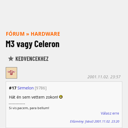
FÓRUM
»
HARDWARE
M3 vagy Celeron
KEDVENCEKHEZ
2001.11.02. 23:57
#17
Sirmelon
[9786]
Hát én sem vettem zokon!
Si vis pacem, para bellum!
Válasz erre
Előzmény: faba3 2001.11.02. 23:20