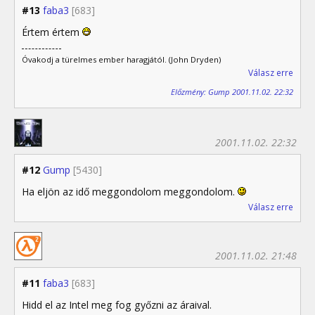
#13
faba3
[683]
Értem értem
Óvakodj a türelmes ember haragjától. (John Dryden)
Válasz erre
Előzmény: Gump 2001.11.02. 22:32
2001.11.02. 22:32
#12
Gump
[5430]
Ha eljön az idő meggondolom meggondolom.
Válasz erre
2001.11.02. 21:48
#11
faba3
[683]
Hidd el az Intel meg fog győzni az áraival.