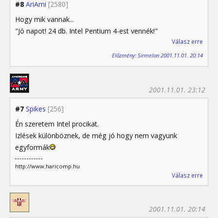
#8
AriAmi
[2580]
Hogy mik vannak...
"Jó napot! 24 db. Intel Pentium 4-est vennék!"
Válasz erre
Előzmény: Sirmelon 2001.11.01. 20:14
2001.11.01. 23:12
#7
Spikes
[256]
Én szeretem Intel procikat.
Izlések különböznek, de még jó hogy nem vagyunk
egyformák
http://www.haricomp.hu
Válasz erre
2001.11.01. 20:14