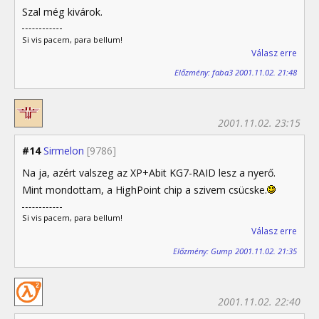
Szal még kivárok.
Si vis pacem, para bellum!
Válasz erre
Előzmény: faba3 2001.11.02. 21:48
2001.11.02. 23:15
#14
Sirmelon
[9786]
Na ja, azért valszeg az XP+Abit KG7-RAID lesz a nyerő.
Mint mondottam, a HighPoint chip a szivem csücske.
Si vis pacem, para bellum!
Válasz erre
Előzmény: Gump 2001.11.02. 21:35
2001.11.02. 22:40