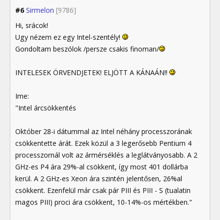
#6
Sirmelon
[9786]
Hi, srácok!
Ugy nézem ez egy Intel-szentély!
Gondoltam beszólok /persze csakis finoman/
INTELESEK ÖRVENDJETEK! ELJÖTT A KÁNAÁN!!
Ime:
"Intel árcsökkentés
Október 28-i dátummal az Intel néhány processzorának
csökkentette árát. Ezek közül a 3 legerősebb Pentium 4
processzornál volt az ármérséklés a leglátványosabb. A 2
GHz-es P4 ára 29%-al csökkent, így most 401 dollárba
kerül. A 2 GHz-es Xeon ára szintén jelentősen, 26%al
csökkent. Ezenfelül már csak pár PIII és PIII - S (tualatin
magos PIII) proci ára csökkent, 10-14%-os mértékben."