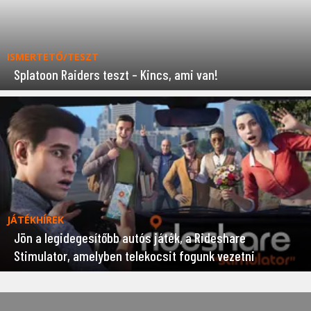
ISMERTETŐ/TESZT
Splatoon Raiders teszt – Kincs, ami van!
JÁTÉKHÍREK
Jön a legidegesítőbb autós játék, a Rideshare
Stimulator, amelyben telekocsit fogunk vezetni