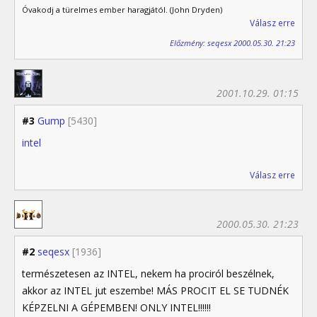
Óvakodj a türelmes ember haragjától. (John Dryden)
Válasz erre
Előzmény: seqesx 2000.05.30. 21:23
2001.10.29. 01:15
#3
Gump
[5430]
intel
Válasz erre
2000.05.30. 21:23
#2
seqesx
[1936]
természetesen az INTEL, nekem ha prociról beszélnek,
akkor az INTEL jut eszembe! MÁS PROCIT EL SE TUDNÉK
KÉPZELNI A GÉPEMBEN! ONLY INTEL!!!!!!