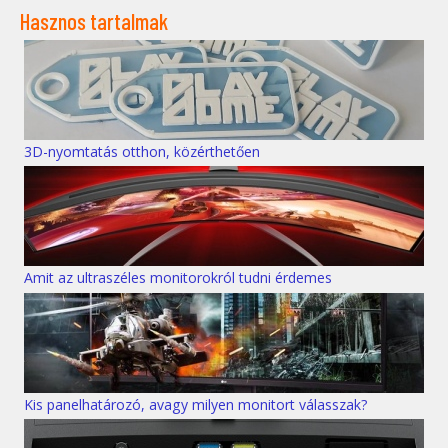
Hasznos tartalmak
3D-nyomtatás otthon, közérthetően
Amit az ultraszéles monitorokról tudni érdemes
Kis panelhatározó, avagy milyen monitort válasszak?