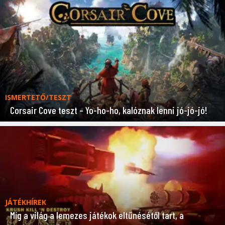
ISMERTETŐ/TESZT
Corsair Cove teszt – Yo-ho-ho, kalóznak lenni jó-jó-jó!
JÁTÉKHÍREK
Míg a világ a lemezes játékok eltűnésétől tart, a