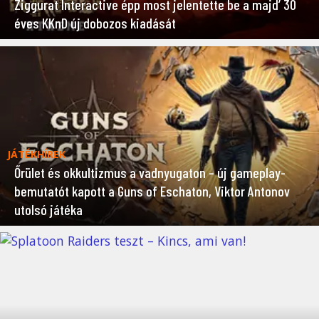
Ziggurat Interactive épp most jelentette be a majd’ 30
éves KKnD új dobozos kiadását
JÁTÉKHÍREK
Őrület és okkultizmus a vadnyugaton – új gameplay-
bemutatót kapott a Guns of Eschaton, Viktor Antonov
utolsó játéka