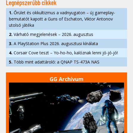
Legnépszerűbb cikkek
1.
Őrület és okkultizmus a vadnyugaton – új gameplay-
bemutatót kapott a Guns of Eschaton, Viktor Antonov
utolsó játéka
2.
Várható megjelenések – 2026. augusztus
3.
A PlayStation Plus 2026. augusztusi kínálata
4.
Corsair Cove teszt – Yo-ho-ho, kalóznak lenni jó-jó-jó!
5.
Több mint adattároló: a QNAP TS-473A NAS
GG Archívum