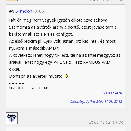
#9
Sirmelon
[9786]
Hát én meg nem vagyok igazán elkötelezve sehova.
Számomra az ár/érték arány a döntő, ezért javasoltam a
barátomnak azt a P4-es konfigot.
Az első procim pl. Cyrix volt, aztán jött két Intel, és most
nyüvöm a második AMD-t.
A következő lehet hogy XP lesz, de ha az Intel meggyőz az
áraival, lehet hogy egy P4 2 GHz+ lesz RAMBUS RAM-
okkal.
Döntsön az ár/érték mutató!
Si vis pacem, para bellum!
Válasz erre
Előzmény: Spikes 2001.11.01. 23:12
2001.11.02. 01:34