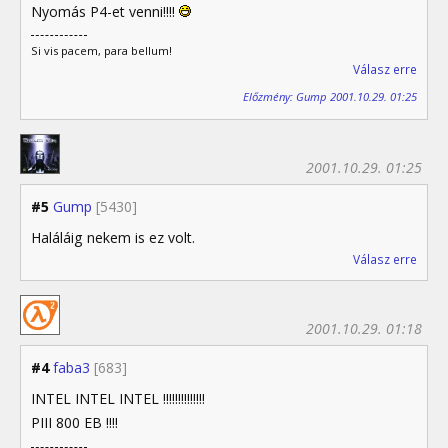
Nyomás P4-et venni!!!!
Si vis pacem, para bellum!
Válasz erre
Előzmény: Gump 2001.10.29. 01:25
2001.10.29. 01:25
#5
Gump
[5430]
Haláláig nekem is ez volt.
Válasz erre
2001.10.29. 01:18
#4
faba3
[683]
INTEL INTEL INTEL !!!!!!!!!!!!!!
PIII 800 EB !!!!