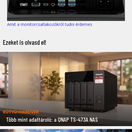
Amit a monitorcsatlakozókról tudni érdemes
Ezeket is olvasd el!
KÜTYÜ+HARDVER
Több mint adattároló: a QNAP TS-473A NAS