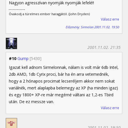
Nagyon agresszívan nyomják nyomják lefelé!!
Óvakodj a türelmes ember haragjától. (John Dryden)
Válasz erre
Előzmény: Sirmelon 2001.11.02. 19:50
2001.11.02. 21:35
#10
Gump
[5430]
Igazat kell adnom Sirmelonnak, nálam is volt már 6db Intel,
2db AMD, 1db Cyrix proci, bár ha én arra vetemednék,
hogy a 2 hónapos procimat lecseréljem akkor nem sokat
variálnék, mert alaplapba belemegy az XP (ha minden igaz)
és egy 1800+ XP-re már megérné váltani az 1,2-es Tbird
után. De ez messze van.
Válasz erre
2001.11.02. 19:50