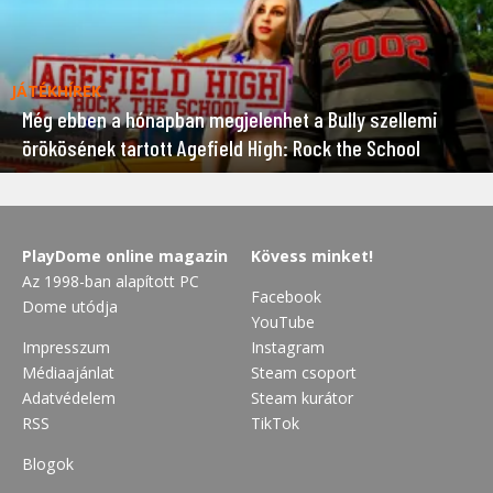
JÁTÉKHÍREK
Még ebben a hónapban megjelenhet a Bully szellemi
örökösének tartott Agefield High: Rock the School
PlayDome online magazin
Kövess minket!
Az 1998-ban alapított PC
Facebook
Dome utódja
YouTube
Impresszum
Instagram
Médiaajánlat
Steam csoport
Adatvédelem
Steam kurátor
RSS
TikTok
Blogok