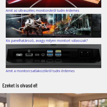
Amit az ultraszéles monitorokról tudni érdemes
Kis panelhatározó, avagy milyen monitort válasszak?
Amit a monitorcsatlakozókról tudni érdemes
Ezeket is olvasd el!