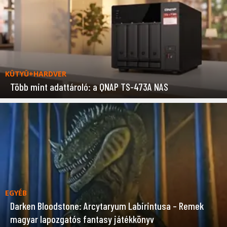
KÜTYÜ+HARDVER
Több mint adattároló: a QNAP TS-473A NAS
EGYÉB
Darken Bloodstone: Arcytaryum Labirintusa – Remek
magyar lapozgatós fantasy játékkönyv