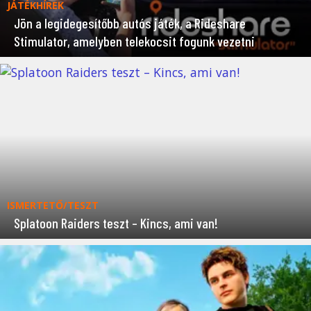
JÁTÉKHÍREK
Jön a legidegesítőbb autós játék, a Rideshare
Stimulator, amelyben telekocsit fogunk vezetni
ISMERTETŐ/TESZT
Splatoon Raiders teszt – Kincs, ami van!