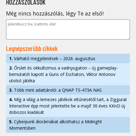
HOZZÁSZÓLÁSOK
Még nincs hozzászólás, légy Te az első!
Legnépszerűbb cikkek
1.
Várható megjelenések – 2026. augusztus
2.
Őrület és okkultizmus a vadnyugaton – új gameplay-
bemutatót kapott a Guns of Eschaton, Viktor Antonov
utolsó játéka
3.
Több mint adattároló: a QNAP TS-473A NAS
4.
Míg a világ a lemezes játékok eltűnésétől tart, a Ziggurat
Interactive épp most jelentette be a majd’ 30 éves KKnD új
dobozos kiadását
5.
Cyberpunk diorámákat alkothatsz a Midnight
Momentsben