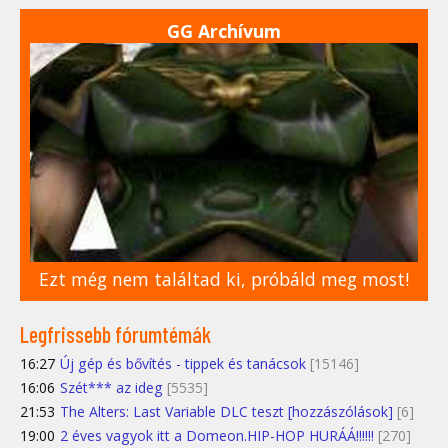
GG Archívum
Ezt még nem találtad ki, próbáld meg most!
Legfrissebb fórumtémák
16:27
Új gép és bővítés - tippek és tanácsok
[15146]
16:06
Szét*** az ideg
[5535]
21:53
The Alters: Last Variable DLC teszt [hozzászólások]
[6]
19:00
2 éves vagyok itt a Domeon.HIP-HOP HURÁÁ!!!!!!
[270]