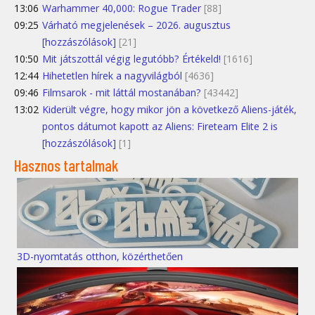
13:06
Warhammer 40,000: Rogue Trader
[88]
09:25
Várható megjelenések – 2026. augusztus
[hozzászólások]
[21]
10:50
Mit játszottál végig legutóbb? Értékeld!
[1616]
12:44
Hihetetlen hírek a nagyvilágból
[4636]
09:46
Filmsarok - mit láttál mostanában?
[43442]
13:02
Kiderült végre, hogy mikor jön a következő Aliens-játék,
pontos dátumot kapott az Aliens: Fireteam Elite 2 is
[hozzászólások]
[1]
Hasznos tartalmak
3D-nyomtatás otthon, közérthetően