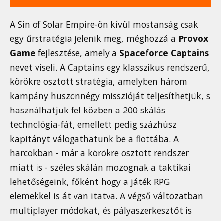
A Sin of Solar Empire-ön kívül mostanság csak
egy űrstratégia jelenik meg, méghozzá a
Provox
Game
fejlesztése, amely a
Spaceforce Captains
nevet viseli. A Captains egy klasszikus rendszerű,
körökre osztott stratégia, amelyben három
kampány huszonnégy misszióját teljesíthetjük, s
használhatjuk fel közben a 200 skálás
technológia-fát, emellett pedig százhúsz
kapitányt válogathatunk be a flottába. A
harcokban - már a körökre osztott rendszer
miatt is - széles skálán mozognak a taktikai
lehetőségeink, főként hogy a játék RPG
elemekkel is át van itatva. A végső változatban
multiplayer módokat, és pályaszerkesztőt is