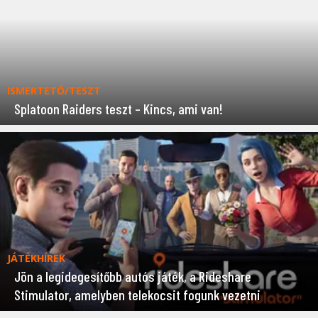
ISMERTETŐ/TESZT
Splatoon Raiders teszt – Kincs, ami van!
JÁTÉKHÍREK
Jön a legidegesítőbb autós játék, a Rideshare
Stimulator, amelyben telekocsit fogunk vezetni