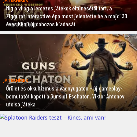
JÁTÉKHÍREK
Míg a világ a lemezes játékok eltűnésétől tart, a
Ziggurat Interactive épp most jelentette be a majd’ 30
éves KKnD új dobozos kiadását
JÁTÉKHÍREK
Őrület és okkultizmus a vadnyugaton – új gameplay-
bemutatót kapott a Guns of Eschaton, Viktor Antonov
utolsó játéka