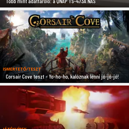
Több mint adattároló: a QNAP TS-473A NAS
ISMERTETŐ/TESZT
Corsair Cove teszt – Yo-ho-ho, kalóznak lenni jó-jó-jó!