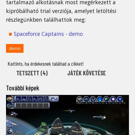
tartalmazó alkotásnak most megérkezett a
kipróbálható trial verziója, amelyet letöltési
részlegünkben találhattok meg:
Spaceforce Captains - demo
demo
Kattints, ha érdekesnek találtad a cikket!
TETSZETT (
4
)
JÁTÉK KÖVETÉSE
További képek