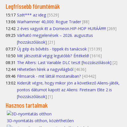
Legfrissebb fórumtémák
15:17
Szét*** az ideg
[5529]
13:06
Warhammer 40,000: Rogue Trader
[88]
12:42
2 éves vagyok itt a Domeon.HIP-HOP HURÁÁ!!!!!!
[269]
09:25
Várható megjelenések – 2026. augusztus
[hozzászólások]
[21]
07:37
Új gép és bővítés - tippek és tanácsok
[15139]
10:50
Mit játszottál végig legutóbb? Értékeld!
[1616]
08:31
The Alters: Last Variable DLC teszt [hozzászólások]
[2]
12:44
Hihetetlen hírek a nagyvilágból
[4636]
09:46
Filmsarok - mit láttál mostanában?
[43442]
13:02
Kiderült végre, hogy mikor jön a következő Aliens-játék,
pontos dátumot kapott az Aliens: Fireteam Elite 2 is
[hozzászólások]
[1]
Hasznos tartalmak
3D-nyomtatás otthon, közérthetően