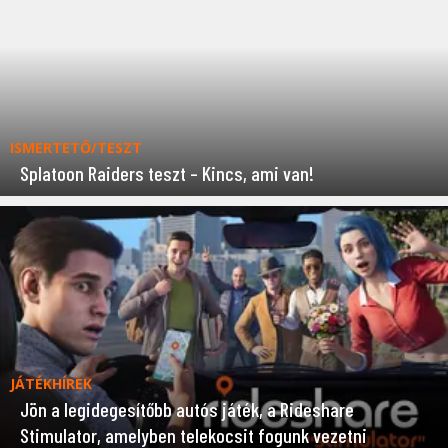
ISMERTETŐ/TESZT
Splatoon Raiders teszt – Kincs, ami van!
JÁTÉKHÍREK
Jön a legidegesítőbb autós játék, a Rideshare
Stimulator, amelyben telekocsit fogunk vezetni