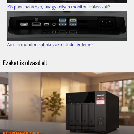
Kis panelhatározó, avagy milyen monitort válasszak?
Amit a monitorcsatlakozókról tudni érdemes
Ezeket is olvasd el!
KÜTYÜ+HARDVER