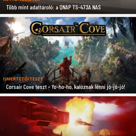
Több mint adattároló: a QNAP TS-473A NAS
ISMERTETŐ/TESZT
Corsair Cove teszt – Yo-ho-ho, kalóznak lenni jó-jó-jó!