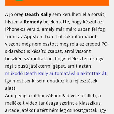
A jó öreg
Death Rally
sem kerülheti el a sorsát,
hiszen a
Remedy
bejelentette, hogy készül az
iPhone-os verzió, amely már márciusban fel fog
tűnni az AppStore-ban. Túl sok információt
viszont még nem osztott meg róla az eredeti PC-
s darabot is készítő csapat, arról viszont
büszkén számoltak be, hogy felélesztettek egy
régi típusú játéktermi gépet, amit aztán
működő Death Rally automatává alakítottak át
,
így most senki sem unatkozik a fejlesztések
alatt.
Ami pedig az iPhone/iPod/iPad verziót illeti, a
mellékelt videó tanúsága szerint a klasszikus
arcade játékot azért némileg csinosítgatták, így