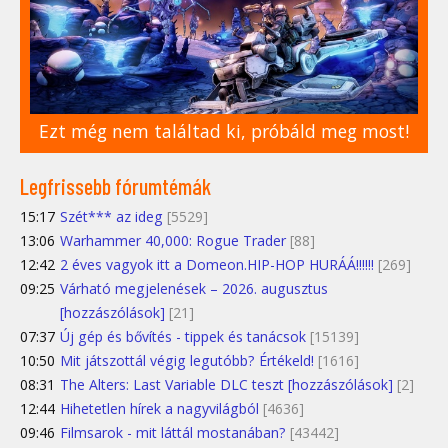
Ezt még nem találtad ki, próbáld meg most!
Legfrissebb fórumtémák
15:17
Szét*** az ideg
[5529]
13:06
Warhammer 40,000: Rogue Trader
[88]
12:42
2 éves vagyok itt a Domeon.HIP-HOP HURÁÁ!!!!!!
[269]
09:25
Várható megjelenések – 2026. augusztus
[hozzászólások]
[21]
07:37
Új gép és bővítés - tippek és tanácsok
[15139]
10:50
Mit játszottál végig legutóbb? Értékeld!
[1616]
08:31
The Alters: Last Variable DLC teszt [hozzászólások]
[2]
12:44
Hihetetlen hírek a nagyvilágból
[4636]
09:46
Filmsarok - mit láttál mostanában?
[43442]