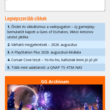
Legnépszerűbb cikkek
1.
Őrület és okkultizmus a vadnyugaton – új gameplay-
bemutatót kapott a Guns of Eschaton, Viktor Antonov
utolsó játéka
2.
Várható megjelenések – 2026. augusztus
3.
A PlayStation Plus 2026. augusztusi kínálata
4.
Corsair Cove teszt – Yo-ho-ho, kalóznak lenni jó-jó-jó!
5.
Több mint adattároló: a QNAP TS-473A NAS
GG Archívum