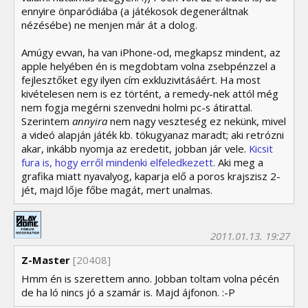
ennyire önparódiába (a játékosok degeneráltnak
nézésébe) ne menjen már át a dolog.
Amúgy evvan, ha van iPhone-od, megkapsz mindent, az
apple helyében én is megdobtam volna zsebpénzzel a
fejlesztőket egy ilyen cím exkluzivitásáért. Ha most
kivételesen nem is ez történt, a remedy-nek attól még
nem fogja megérni szenvedni holmi pc-s átirattal.
Szerintem
annyira
nem nagy veszteség ez nekünk, mivel
a videó alapján játék kb. tökugyanaz maradt; aki retrózni
akar, inkább nyomja az eredetit, jobban jár vele.
Kicsit
fura is, hogy erről mindenki elfeledkezett.
Aki meg a
grafika miatt nyavalyog, kaparja elő a poros krajszisz 2-
jét, majd lője főbe magát, mert unalmas.
2011.01.13. 19:27
Z-Master
[20408]
Hmm én is szerettem anno. Jobban toltam volna pécén
de ha ló nincs jó a szamár is. Majd ájfonon. :-P