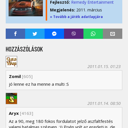
Fejlesztő:
Remedy Entertainment
Megjelenés:
2011. március
» Tovább a játék adatlapjára
HOZZÁSZÓLÁSOK
2011.01.15. 01:23
Zomil
[605]
jó lenne ez ha menne a multi :S
2011.01.14. 08:50
Aryx
[4163]
Az a 90, meg 180 fokos fordulatot jelző aszfaltfestés
valami hatalmas szégyen. :)) Poén volt az eredeti is, de