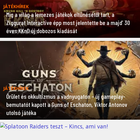
JÁTÉKHÍREK
Míg a világ a lemezes játékok eltűnésétől tart, a
Ziggurat Interactive épp most jelentette be a majd’ 30
éves KKnD új dobozos kiadását
JÁTÉKHÍREK
Őrület és okkultizmus a vadnyugaton – új gameplay-
bemutatót kapott a Guns of Eschaton, Viktor Antonov
utolsó játéka