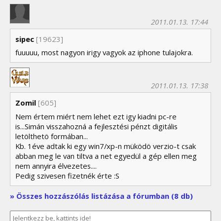
2011.01.13. 17:44
sipec
[19623]
fuuuuu, most nagyon irigy vagyok az iphone tulajokra.
2011.01.13. 17:38
Zomil
[605]
Nem értem miért nem lehet ezt igy kiadni pc-re
is...Simán visszahozná a fejlesztési pénzt digitális
letölthetö formában...
Kb. 1éve adtak ki egy win7/xp-n müködö verzio-t csak
abban meg le van tiltva a net egyedül a gép ellen meg
nem annyira élvezetes....
Pedig szivesen fizetnék érte :S
» Összes hozzászólás listázása a fórumban (8 db)