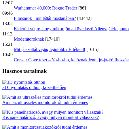
12:07
Warhammer 40,000: Rogue Trader
[86]
09:46
Filmsarok - mit láttál mostanában?
[43442]
13:02
Kiderült végre, hogy mikor jön a következő Aliens-játék, pontos
11:12
Moderátoroknak
[17410]
15:21
Mit játszottál végig legutóbb? Értékeld!
[1615]
10:49
Corsair Cove teszt – Yo-ho-ho, kalóznak lenni jó-jó-jó! [hozzá
Hasznos tartalmak
3D-nyomtatás otthon, közérthetően
Amit az ultraszéles monitorokról tudni érdemes
Kis panelhatározó, avagy milyen monitort válasszak?