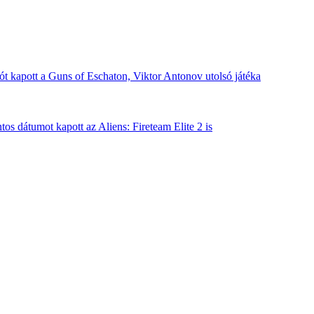
t kapott a Guns of Eschaton, Viktor Antonov utolsó játéka
os dátumot kapott az Aliens: Fireteam Elite 2 is