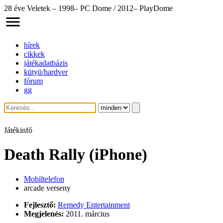
28 éve Veletek – 1998– PC Dome / 2012– PlayDome
hírek
cikkek
játékadatbázis
kütyü/hardver
fórum
gg
Játékinfó
Death Rally (iPhone)
Mobiltelefon
arcade verseny
Fejlesztő:
Remedy Entertainment
Megjelenés:
2011. március