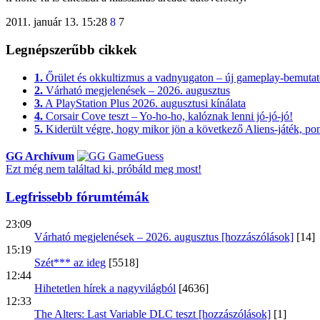
2011. január 13. 15:28
8
7
Legnépszerűbb cikkek
1.
Őrület és okkultizmus a vadnyugaton – új gameplay-bemutató
2.
Várható megjelenések – 2026. augusztus
3.
A PlayStation Plus 2026. augusztusi kínálata
4.
Corsair Cove teszt – Yo-ho-ho, kalóznak lenni jó-jó-jó!
5.
Kiderült végre, hogy mikor jön a következő Aliens-játék, pont
GG Archívum
Ezt még nem találtad ki, próbáld meg most!
Legfrissebb fórumtémák
23:09
Várható megjelenések – 2026. augusztus [hozzászólások]
[14]
15:19
Szét*** az ideg
[5518]
12:44
Hihetetlen hírek a nagyvilágból
[4636]
12:33
The Alters: Last Variable DLC teszt [hozzászólások]
[1]