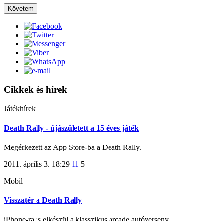
Követem
Cikkek és hírek
Játékhírek
Death Rally - újászületett a 15 éves játék
Megérkezett az App Store-ba a Death Rally.
2011. április 3. 18:29
11
5
Mobil
Visszatér a Death Rally
iPhone-ra is elkészül a klasszikus arcade autóverseny.