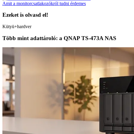
Amit a monitorcsatlakozókról tudni érdemes
Ezeket is olvasd el!
Kütyü+hardver
Több mint adattároló: a QNAP TS-473A NAS