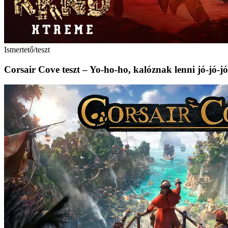
Ismertető/teszt
Corsair Cove teszt – Yo-ho-ho, kalóznak lenni jó-jó-jó