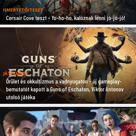
ISMERTETŐ/TESZT
Corsair Cove teszt – Yo-ho-ho, kalóznak lenni jó-jó-jó!
JÁTÉKHÍREK
Őrület és okkultizmus a vadnyugaton – új gameplay-
bemutatót kapott a Guns of Eschaton, Viktor Antonov
utolsó játéka