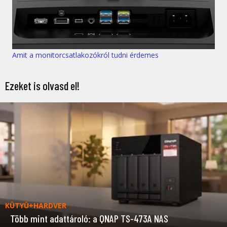
Amit a monitorcsatlakozókról tudni érdemes
Ezeket is olvasd el!
KÜTYÜ+HARDVER
Több mint adattároló: a QNAP TS-473A NAS