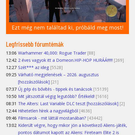
Ezt még nem találtad ki, próbáld meg most!
Legfrissebb fórumtémák
13:06
Warhammer 40,000: Rogue Trader
[88]
12:42
2 éves vagyok itt a Domeon.HIP-HOP HURÁÁ!!!!!!
[269]
12:27
Szét*** az ideg
[5528]
09:25
Várható megjelenések – 2026. augusztus
[hozzászólások]
[21]
07:37
Új gép és bővítés - tippek és tanácsok
[15139]
10:50
Mit játszottál végig legutóbb? Értékeld!
[1616]
08:31
The Alters: Last Variable DLC teszt [hozzászólások]
[2]
12:44
Hihetetlen hírek a nagyvilágból
[4636]
09:46
Filmsarok - mit láttál mostanában?
[43442]
13:02
Kiderült végre, hogy mikor jön a következő Aliens-játék,
pontos dátumot kapott az Aliens: Fireteam Elite 2 is