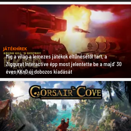
JÁTÉKHÍREK
Míg a világ a lemezes játékok eltűnésétől tart, a
Ziggurat Interactive épp most jelentette be a majd’ 30
éves KKnD új dobozos kiadását