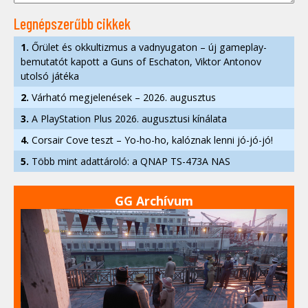
Legnépszerűbb cikkek
1.
Őrület és okkultizmus a vadnyugaton – új gameplay-
bemutatót kapott a Guns of Eschaton, Viktor Antonov
utolsó játéka
2.
Várható megjelenések – 2026. augusztus
3.
A PlayStation Plus 2026. augusztusi kínálata
4.
Corsair Cove teszt – Yo-ho-ho, kalóznak lenni jó-jó-jó!
5.
Több mint adattároló: a QNAP TS-473A NAS
GG Archívum