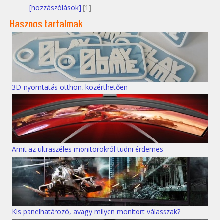
[hozzászólások]
[1]
Hasznos tartalmak
3D-nyomtatás otthon, közérthetően
Amit az ultraszéles monitorokról tudni érdemes
Kis panelhatározó, avagy milyen monitort válasszak?