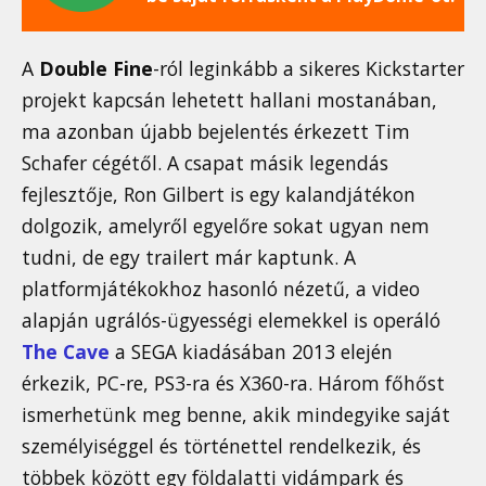
A
Double Fine
-ról leginkább a sikeres Kickstarter
projekt kapcsán lehetett hallani mostanában,
ma azonban újabb bejelentés érkezett Tim
Schafer cégétől. A csapat másik legendás
fejlesztője, Ron Gilbert is egy kalandjátékon
dolgozik, amelyről egyelőre sokat ugyan nem
tudni, de egy trailert már kaptunk. A
platformjátékokhoz hasonló nézetű, a video
alapján ugrálós-ügyességi elemekkel is operáló
The Cave
a SEGA kiadásában 2013 elején
érkezik, PC-re, PS3-ra és X360-ra. Három főhőst
ismerhetünk meg benne, akik mindegyike saját
személyiséggel és történettel rendelkezik, és
többek között egy földalatti vidámpark és