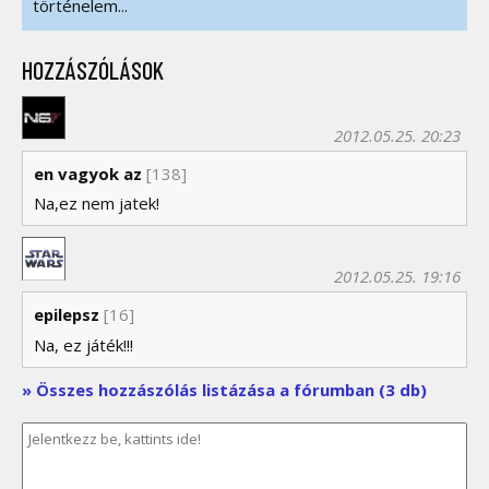
történelem...
HOZZÁSZÓLÁSOK
2012.05.25. 20:23
en vagyok az
[138]
Na,ez nem jatek!
2012.05.25. 19:16
epilepsz
[16]
Na, ez játék!!!
» Összes hozzászólás listázása a fórumban (3 db)