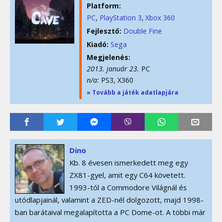
Platform:
PC
PlayStation 3
Xbox 360
Fejlesztő:
Double Fine
Kiadó:
Sega
Megjelenés:
2013. január 23.
PC
n/a:
PS3, X360
» Tovább a játék adatlapjára
Dino
Kb. 8 évesen ismerkedett meg egy
ZX81-gyel, amit egy C64 követett.
1993-tól a Commodore Világnál és
utódlapjainál, valamint a ZED-nél dolgozott, majd 1998-
ban barátaival megalapította a PC Dome-ot. A többi már