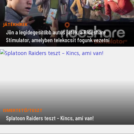
JÁTÉKHÍREK
Jön a legidegesítőbb autós játék, a Rideshare
Stimulator, amelyben telekocsit fogunk vezetni
ISMERTETŐ/TESZT
Splatoon Raiders teszt – Kincs, ami van!