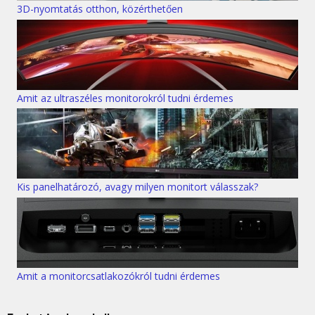
3D-nyomtatás otthon, közérthetően
Amit az ultraszéles monitorokról tudni érdemes
Kis panelhatározó, avagy milyen monitort válasszak?
Amit a monitorcsatlakozókról tudni érdemes