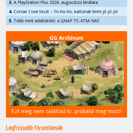
3.
A PlayStation Plus 2026. augusztusi kínálata
4.
Corsair Cove teszt – Yo-ho-ho, kalóznak lenni jó-jó-jó!
5.
Több mint adattároló: a QNAP TS-473A NAS
GG Archívum
Ezt még nem találtad ki, próbáld meg most!
Legfrissebb fórumtémák