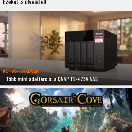
Ezeket is olvasd el!
KÜTYÜ+HARDVER
Több mint adattároló: a QNAP TS-473A NAS