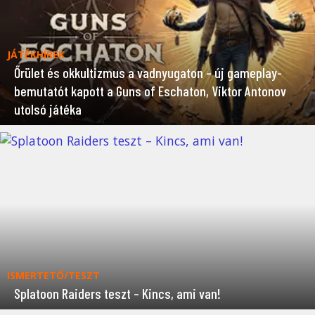
JÁTÉKHÍREK
Őrület és okkultizmus a vadnyugaton – új gameplay-
bemutatót kapott a Guns of Eschaton, Viktor Antonov
utolsó játéka
ISMERTETŐ/TESZT
Splatoon Raiders teszt – Kincs, ami van!