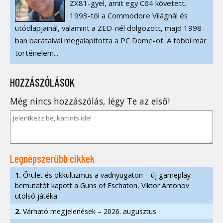
ZX81-gyel, amit egy C64 követett.
1993-tól a Commodore Világnál és
utódlapjainál, valamint a ZED-nél dolgozott, majd 1998-
ban barátaival megalapította a PC Dome-ot. A többi már
történelem...
HOZZÁSZÓLÁSOK
Még nincs hozzászólás, légy Te az első!
Legnépszerűbb cikkek
1.
Őrület és okkultizmus a vadnyugaton – új gameplay-
bemutatót kapott a Guns of Eschaton, Viktor Antonov
utolsó játéka
2.
Várható megjelenések – 2026. augusztus