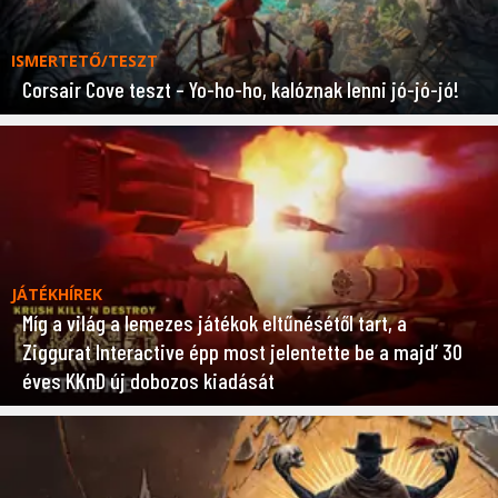
ISMERTETŐ/TESZT
Corsair Cove teszt – Yo-ho-ho, kalóznak lenni jó-jó-jó!
JÁTÉKHÍREK
Míg a világ a lemezes játékok eltűnésétől tart, a
Ziggurat Interactive épp most jelentette be a majd’ 30
éves KKnD új dobozos kiadását