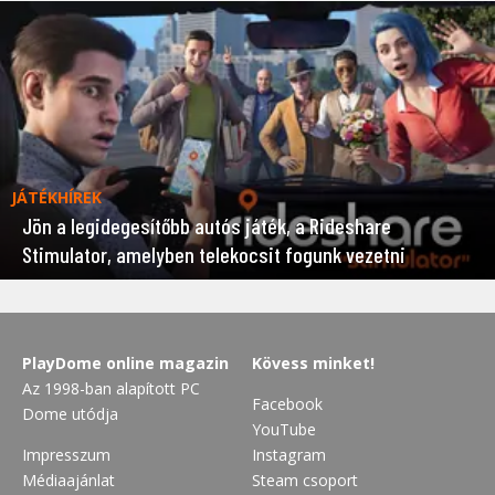
JÁTÉKHÍREK
Jön a legidegesítőbb autós játék, a Rideshare
Stimulator, amelyben telekocsit fogunk vezetni
PlayDome online magazin
Kövess minket!
Az 1998-ban alapított PC
Facebook
Dome utódja
YouTube
Impresszum
Instagram
Médiaajánlat
Steam csoport