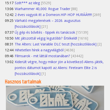
15:17
Szét*** az ideg
[5529]
13:06
Warhammer 40,000: Rogue Trader
[88]
12:42
2 éves vagyok itt a Domeon.HIP-HOP HURÁÁ!!!!!!
[269]
09:25
Várható megjelenések – 2026. augusztus
[hozzászólások]
[21]
07:37
Új gép és bővítés - tippek és tanácsok
[15139]
10:50
Mit játszottál végig legutóbb? Értékeld!
[1616]
08:31
The Alters: Last Variable DLC teszt [hozzászólások]
[2]
12:44
Hihetetlen hírek a nagyvilágból
[4636]
09:46
Filmsarok - mit láttál mostanában?
[43442]
13:02
Kiderült végre, hogy mikor jön a következő Aliens-játék,
pontos dátumot kapott az Aliens: Fireteam Elite 2 is
[hozzászólások]
[1]
Hasznos tartalmak