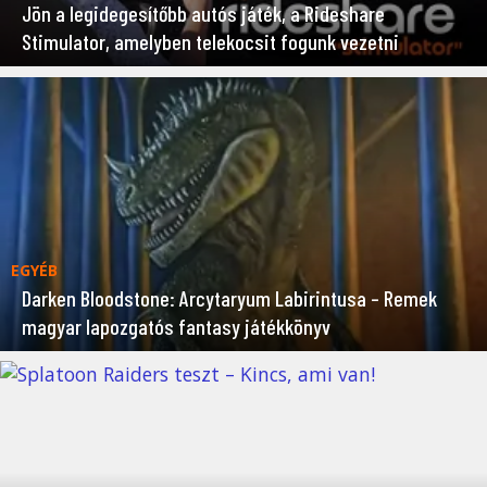
Jön a legidegesítőbb autós játék, a Rideshare
Stimulator, amelyben telekocsit fogunk vezetni
EGYÉB
Darken Bloodstone: Arcytaryum Labirintusa – Remek
magyar lapozgatós fantasy játékkönyv