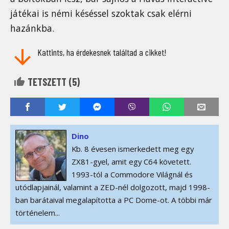
játékai is némi késéssel szoktak csak elérni
hazánkba.
Kattints, ha érdekesnek találtad a cikket!
TETSZETT (
5
)
Dino
Kb. 8 évesen ismerkedett meg egy
ZX81-gyel, amit egy C64 követett.
1993-tól a Commodore Világnál és
utódlapjainál, valamint a ZED-nél dolgozott, majd 1998-
ban barátaival megalapította a PC Dome-ot. A többi már
történelem...