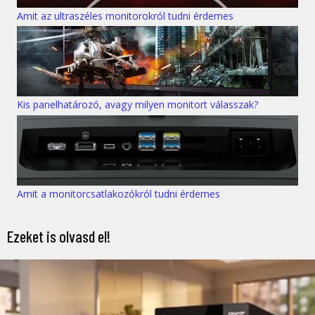
Amit az ultraszéles monitorokról tudni érdemes
Kis panelhatározó, avagy milyen monitort válasszak?
Amit a monitorcsatlakozókról tudni érdemes
Ezeket is olvasd el!