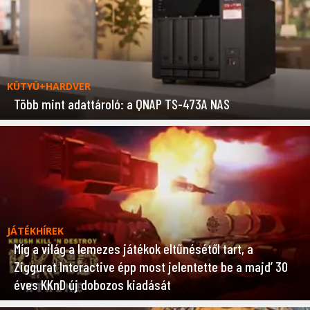
KÜTYÜ+HARDVER
Több mint adattároló: a QNAP TS-473A NAS
JÁTÉKHÍREK
Míg a világ a lemezes játékok eltűnésétől tart, a
Ziggurat Interactive épp most jelentette be a majd’ 30
éves KKnD új dobozos kiadását