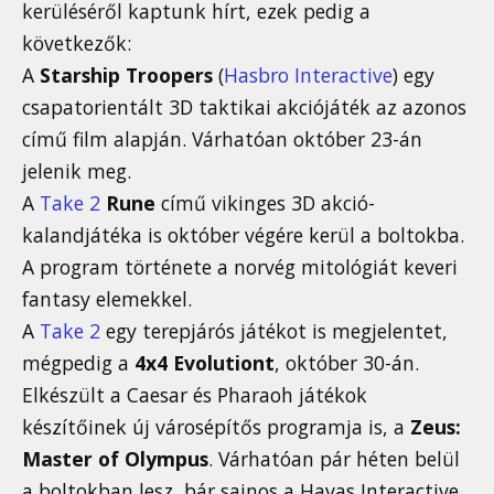
kerüléséről kaptunk hírt, ezek pedig a
következők:
A
Starship Troopers
(
Hasbro Interactive
) egy
csapatorientált 3D taktikai akciójáték az azonos
című film alapján. Várhatóan október 23-án
jelenik meg.
A
Take 2
Rune
című vikinges 3D akció-
kalandjátéka is október végére kerül a boltokba.
A program története a norvég mitológiát keveri
fantasy elemekkel.
A
Take 2
egy terepjárós játékot is megjelentet,
mégpedig a
4x4 Evolutiont
, október 30-án.
Elkészült a Caesar és Pharaoh játékok
készítőinek új városépítős programja is, a
Zeus:
Master of Olympus
. Várhatóan pár héten belül
a boltokban lesz, bár sajnos a Havas Interactive