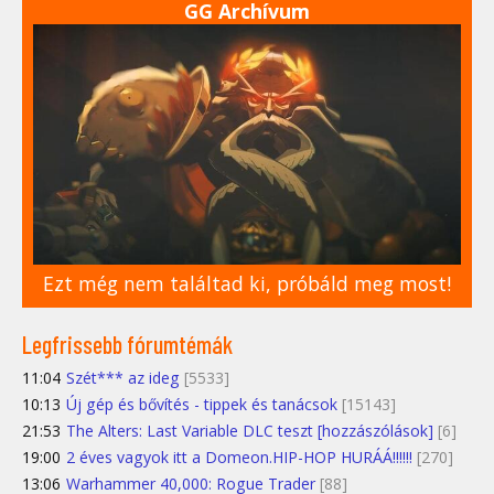
GG Archívum
Ezt még nem találtad ki, próbáld meg most!
Legfrissebb fórumtémák
11:04
Szét*** az ideg
[5533]
10:13
Új gép és bővítés - tippek és tanácsok
[15143]
21:53
The Alters: Last Variable DLC teszt [hozzászólások]
[6]
19:00
2 éves vagyok itt a Domeon.HIP-HOP HURÁÁ!!!!!!
[270]
13:06
Warhammer 40,000: Rogue Trader
[88]