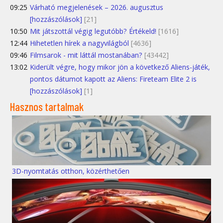
09:25
Várható megjelenések – 2026. augusztus
[hozzászólások]
[21]
10:50
Mit játszottál végig legutóbb? Értékeld!
[1616]
12:44
Hihetetlen hírek a nagyvilágból
[4636]
09:46
Filmsarok - mit láttál mostanában?
[43442]
13:02
Kiderült végre, hogy mikor jön a következő Aliens-játék,
pontos dátumot kapott az Aliens: Fireteam Elite 2 is
[hozzászólások]
[1]
Hasznos tartalmak
3D-nyomtatás otthon, közérthetően