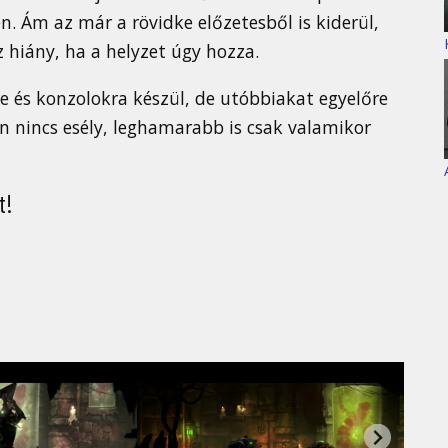
n. Ám az már a rövidke előzetesből is kiderül,
 hiány, ha a helyzet úgy hozza.
 és konzolokra készül, de utóbbiakat egyelőre
én nincs esély, leghamarabb is csak valamikor
t!