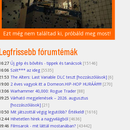
Ezt még nem találtad ki, próbáld meg most!
Legfrissebb fórumtémák
16:27
Új gép és bővítés - tippek és tanácsok
[15146]
16:06
Szét*** az ideg
[5535]
21:53
The Alters: Last Variable DLC teszt [hozzászólások]
[6]
19:00
2 éves vagyok itt a Domeon.HIP-HOP HURÁÁ!!!!!!
[270]
13:06
Warhammer 40,000: Rogue Trader
[88]
09:25
Várható megjelenések – 2026. augusztus
[hozzászólások]
[21]
10:50
Mit játszottál végig legutóbb? Értékeld!
[1616]
12:44
Hihetetlen hírek a nagyvilágból
[4636]
09:46
Filmsarok - mit láttál mostanában?
[43442]