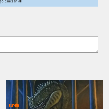
ó csúcsán áll.
EGYÉB