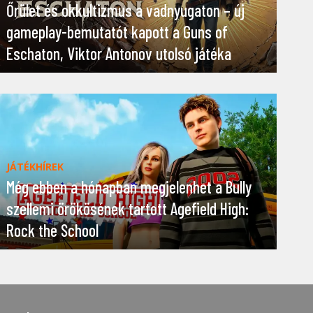
Őrület és okkultizmus a vadnyugaton – új
gameplay-bemutatót kapott a Guns of
Eschaton, Viktor Antonov utolsó játéka
JÁTÉKHÍREK
Még ebben a hónapban megjelenhet a Bully
szellemi örökösének tartott Agefield High:
Rock the School