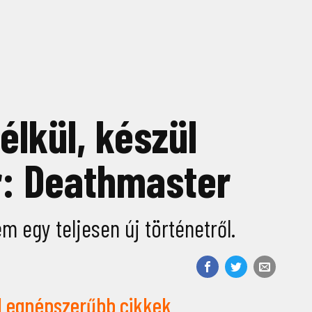
lkül, készül
: Deathmaster
 egy teljesen új történetről.
Legnépszerűbb cikkek