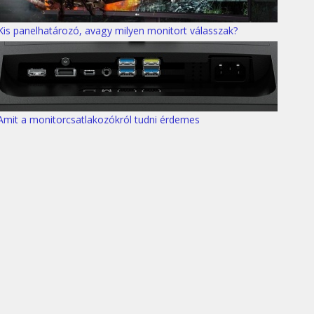
Kis panelhatározó, avagy milyen monitort válasszak?
Amit a monitorcsatlakozókról tudni érdemes