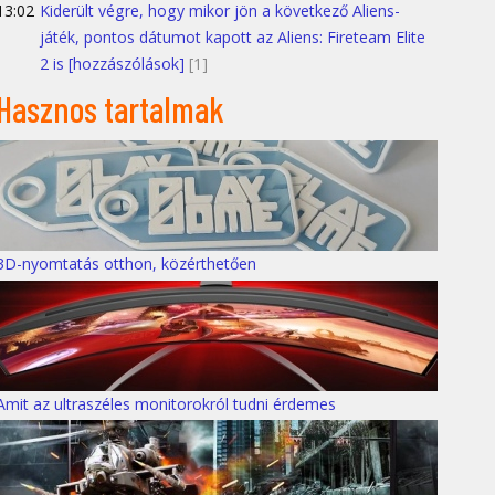
13:02
Kiderült végre, hogy mikor jön a következő Aliens-
játék, pontos dátumot kapott az Aliens: Fireteam Elite
2 is [hozzászólások]
[1]
Hasznos tartalmak
3D-nyomtatás otthon, közérthetően
Amit az ultraszéles monitorokról tudni érdemes