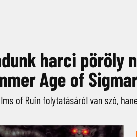
unk harci pöröly né
mmer Age of Sigmar
ms of Ruin folytatásáról van szó, hanem