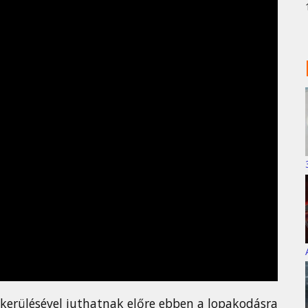
kikerülésével juthatnak előre ebben a lopakodásra