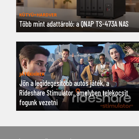
KÜTYÜ+HARDVER
Több mint adattároló: a QNAP TS-473A NAS
JÁTÉKHÍREK
Jön a legidegesítőbb autós játék, a
Rideshare Stimulator, amelyben telekocsit
fogunk vezetni