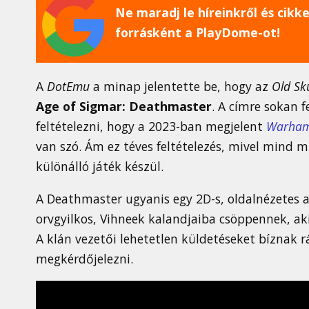
Ne maradj le híreinkről és cikkei
forrásként a PlayDome-ot!
A
DotEmu
a minap jelentette be, hogy az
Old Sk
Age of Sigmar: Deathmaster
. A címre sokan 
feltételezni, hogy a 2023-ban megjelent
Warhamm
van szó. Ám ez téves feltételezés, mivel mind 
különálló játék készül.
A Deathmaster ugyanis egy 2D-s, oldalnézetes a
orvgyilkos, Vihneek kalandjaiba csöppennek, aki
A klán vezetői lehetetlen küldetéseket bíznak 
megkérdőjelezni.