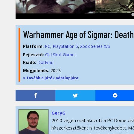
Warhammer Age of Sigmar: Deat
Platform:
PC
PlayStation 5
Xbox Series X/S
Fejlesztő:
Old Skull Games
Kiadó:
DotEmu
Megjelenés:
2027.
» Tovább a játék adatlapjára
GeryG
2010 végén csatlakozott a PC Dome cikk
hírszerkesztőként is tevékenykedett. Má