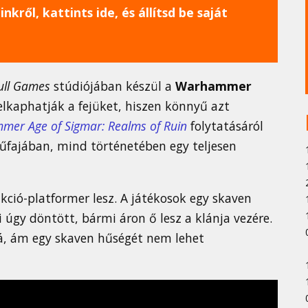
nkről, kattints ide, és állítsd be saját
ull Games
stúdiójában készül a
Warhammer
felkaphatják a fejüket, hiszen könnyű azt
er Age of Sigmar: Realms of Ruin
folytatásáról
műfajában, mind történetében egy teljesen
kció-platformer lesz. A játékosok egy skaven
 úgy döntött, bármi áron ő lesz a klánja vezére.
rá, ám egy skaven hűségét nem lehet