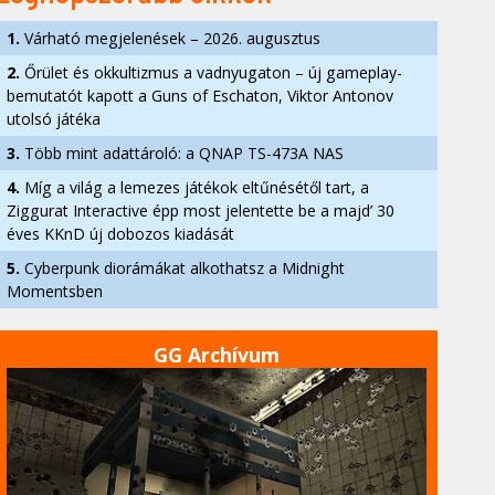
1.
Várható megjelenések – 2026. augusztus
2.
Őrület és okkultizmus a vadnyugaton – új gameplay-
bemutatót kapott a Guns of Eschaton, Viktor Antonov
utolsó játéka
3.
Több mint adattároló: a QNAP TS-473A NAS
4.
Míg a világ a lemezes játékok eltűnésétől tart, a
Ziggurat Interactive épp most jelentette be a majd’ 30
éves KKnD új dobozos kiadását
5.
Cyberpunk diorámákat alkothatsz a Midnight
Momentsben
GG Archívum