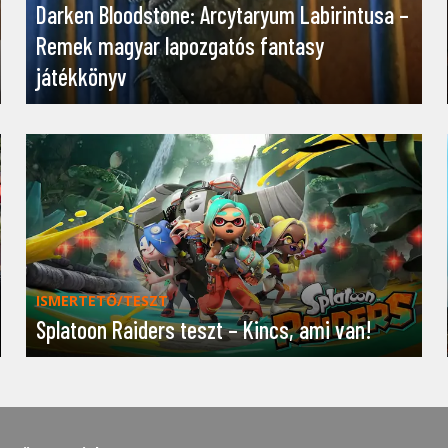
Darken Bloodstone: Arcytaryum Labirintusa –
Remek magyar lapozgatós fantasy
játékkönyv
ISMERTETŐ/TESZT
Splatoon Raiders teszt – Kincs, ami van!