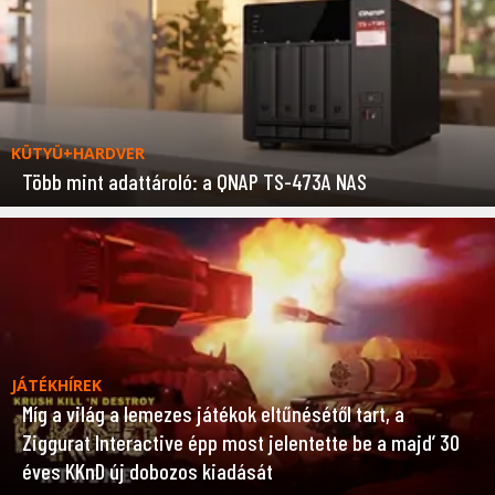
KÜTYÜ+HARDVER
Több mint adattároló: a QNAP TS-473A NAS
JÁTÉKHÍREK
Míg a világ a lemezes játékok eltűnésétől tart, a
Ziggurat Interactive épp most jelentette be a majd’ 30
éves KKnD új dobozos kiadását