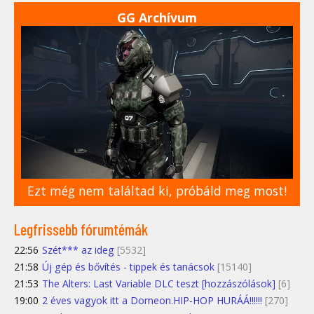
GG Archívum
Ezt még nem találtad ki, próbáld meg most!
Legfrissebb fórumtémák
22:56
Szét*** az ideg
[5532]
21:58
Új gép és bővítés - tippek és tanácsok
[15140]
21:53
The Alters: Last Variable DLC teszt [hozzászólások]
[6]
19:00
2 éves vagyok itt a Domeon.HIP-HOP HURÁÁ!!!!!!
[270]