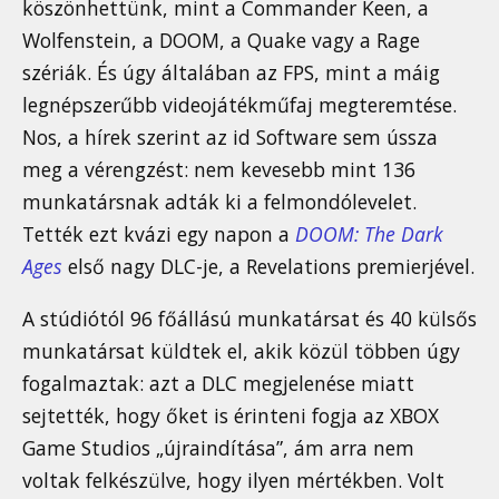
köszönhettünk, mint a Commander Keen, a
Wolfenstein, a DOOM, a Quake vagy a Rage
szériák. És úgy általában az FPS, mint a máig
legnépszerűbb videojátékműfaj megteremtése.
Nos, a hírek szerint az id Software sem ússza
meg a vérengzést: nem kevesebb mint 136
munkatársnak adták ki a felmondólevelet.
Tették ezt kvázi egy napon a
DOOM: The Dark
Ages
első nagy DLC-je, a Revelations premierjével.
A stúdiótól 96 főállású munkatársat és 40 külsős
munkatársat küldtek el, akik közül többen úgy
fogalmaztak: azt a DLC megjelenése miatt
sejtették, hogy őket is érinteni fogja az XBOX
Game Studios „újraindítása”, ám arra nem
voltak felkészülve, hogy ilyen mértékben. Volt