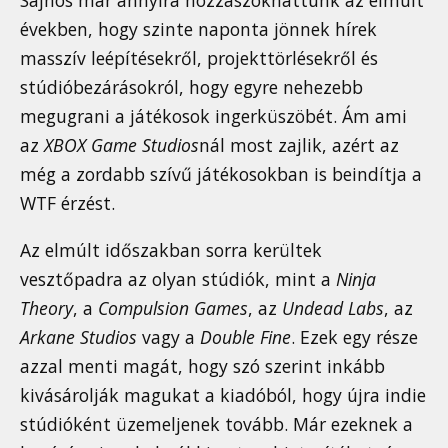
Sajnos már annyira hozzászokhattunk az elmúlt
években, hogy szinte naponta jönnek hírek
masszív leépítésekről, projekttörlésekről és
stúdióbezárásokról, hogy egyre nehezebb
megugrani a játékosok ingerküszöbét. Ám ami
az
XBOX Game Studios
nál most zajlik, azért az
még a zordabb szívű játékosokban is beindítja a
WTF érzést.
Az elmúlt időszakban sorra kerültek
vesztőpadra az olyan stúdiók, mint a
Ninja
Theory
, a
Compulsion Games
, az
Undead Labs
, az
Arkane Studios
vagy a
Double Fine
. Ezek egy része
azzal menti magát, hogy szó szerint inkább
kivásárolják magukat a kiadóból, hogy újra indie
stúdióként üzemeljenek tovább. Már ezeknek a