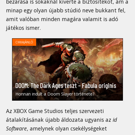
bezárása is sokaknál kiverte a biztosítékot, ám a
minap egy olyan újabb stúdió neve bukkant fel,
amit valóban minden magára valamit is adó
játékos ismer.
CIKKAJÁNLÓ
DOOM: The Dark Ages teszt – Fabula originis
Honnan indult a Doom Slayer története?
Az XBOX Game Studios teljes szervezeti
átalakításának újabb áldozata ugyanis az
id
Software
, amelynek olyan csekélységeket