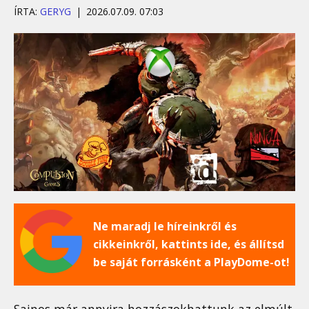
ÍRTA:
GERYG
2026.07.09. 07:03
Ne maradj le híreinkről és
cikkeinkről, kattints ide, és állítsd
be saját forrásként a PlayDome-ot!