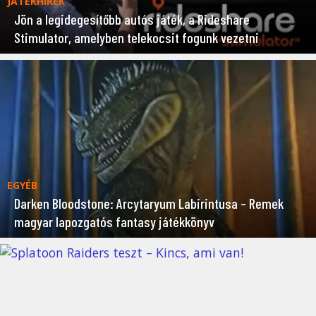
JÁTÉKHÍREK
Jön a legidegesítőbb autós játék, a Rideshare
Stimulator, amelyben telekocsit fogunk vezetni
EGYÉB
Darken Bloodstone: Arcytaryum Labirintusa – Remek
magyar lapozgatós fantasy játékkönyv