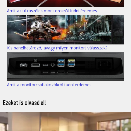
Amit az ultraszéles monitorokról tudni érdemes
Kis panelhatározó, avagy milyen monitort válasszak?
Amit a monitorcsatlakozókról tudni érdemes
Ezeket is olvasd el!