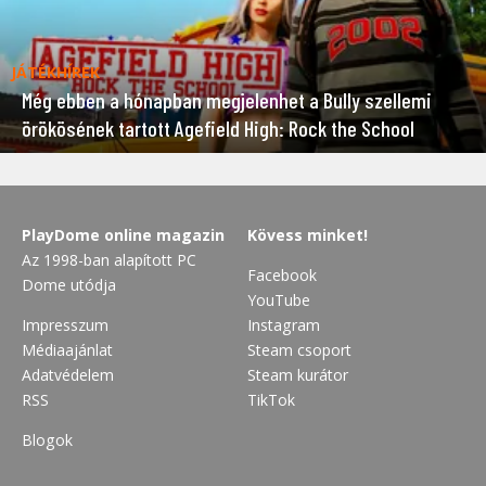
JÁTÉKHÍREK
Még ebben a hónapban megjelenhet a Bully szellemi
örökösének tartott Agefield High: Rock the School
PlayDome online magazin
Kövess minket!
Az 1998-ban alapított PC
Facebook
Dome utódja
YouTube
Impresszum
Instagram
Médiaajánlat
Steam csoport
Adatvédelem
Steam kurátor
RSS
TikTok
Blogok