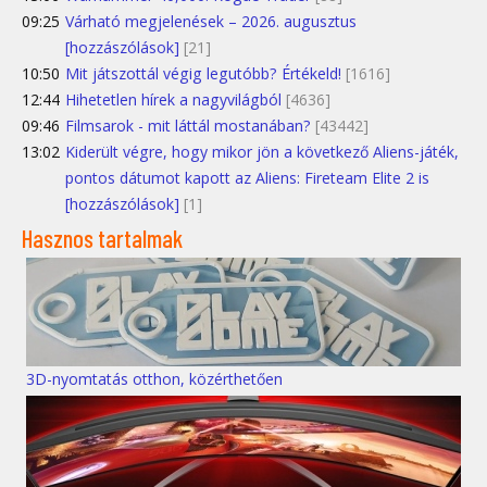
09:25
Várható megjelenések – 2026. augusztus
[hozzászólások]
[21]
10:50
Mit játszottál végig legutóbb? Értékeld!
[1616]
12:44
Hihetetlen hírek a nagyvilágból
[4636]
09:46
Filmsarok - mit láttál mostanában?
[43442]
13:02
Kiderült végre, hogy mikor jön a következő Aliens-játék,
pontos dátumot kapott az Aliens: Fireteam Elite 2 is
[hozzászólások]
[1]
Hasznos tartalmak
3D-nyomtatás otthon, közérthetően