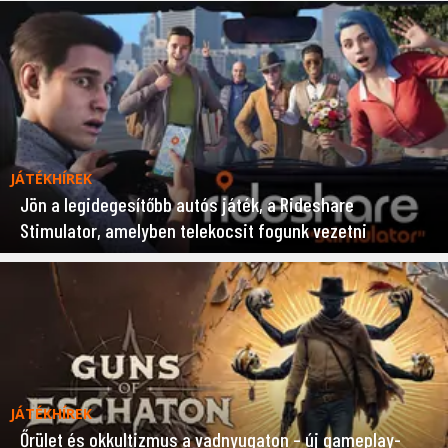
JÁTÉKHÍREK
Jön a legidegesítőbb autós játék, a Rideshare
Stimulator, amelyben telekocsit fogunk vezetni
JÁTÉKHÍREK
Őrület és okkultizmus a vadnyugaton – új gameplay-