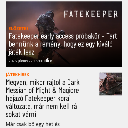
ELŐZETES
Fatekeeper early access próbakör – Tart
bennünk a remény, hogy ez egy kiváló
játék lesz
2026. június 22. 09:00
8
JÁTÉKHÍREK
Megvan, mikor rajtol a Dark
Messiah of Might & Magicre
hajazó Fatekeeper korai
változata, már nem kell rá
sokat várni
Már csak bő egy hét és