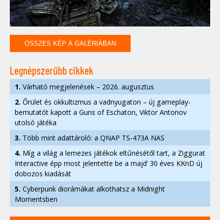
ÖSSZES KÉP A GALÉRIÁBAN
Legnépszerűbb cikkek
1.
Várható megjelenések – 2026. augusztus
2.
Őrület és okkultizmus a vadnyugaton – új gameplay-
bemutatót kapott a Guns of Eschaton, Viktor Antonov
utolsó játéka
3.
Több mint adattároló: a QNAP TS-473A NAS
4.
Míg a világ a lemezes játékok eltűnésétől tart, a Ziggurat
Interactive épp most jelentette be a majd’ 30 éves KKnD új
dobozos kiadását
5.
Cyberpunk diorámákat alkothatsz a Midnight
Momentsben