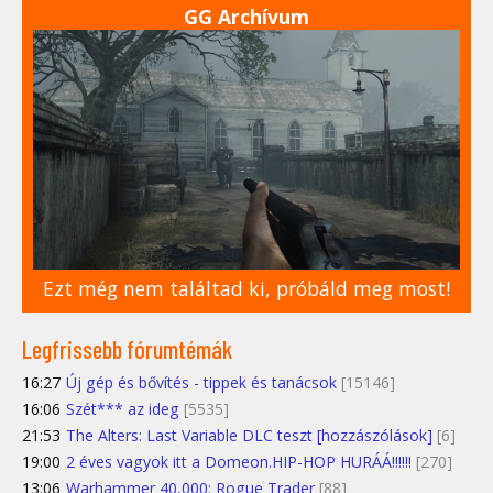
GG Archívum
Ezt még nem találtad ki, próbáld meg most!
Legfrissebb fórumtémák
16:27
Új gép és bővítés - tippek és tanácsok
[15146]
16:06
Szét*** az ideg
[5535]
21:53
The Alters: Last Variable DLC teszt [hozzászólások]
[6]
19:00
2 éves vagyok itt a Domeon.HIP-HOP HURÁÁ!!!!!!
[270]
13:06
Warhammer 40,000: Rogue Trader
[88]