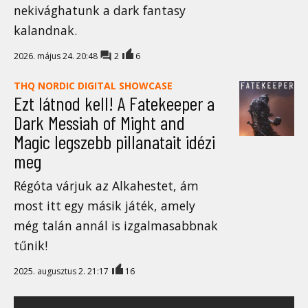
nekivághatunk a dark fantasy
kalandnak.
2026. május 24. 20:48
2
6
THQ NORDIC DIGITAL SHOWCASE
Ezt látnod kell! A Fatekeeper a
Dark Messiah of Might and
Magic legszebb pillanatait idézi
meg
Régóta várjuk az Alkahestet, ám
most itt egy másik játék, amely
még talán annál is izgalmasabbnak
tűnik!
2025. augusztus 2. 21:17
16