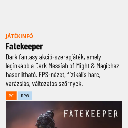
JÁTÉKINFÓ
Fatekeeper
Dark fantasy akció-szerepjáték, amely
leginkább a Dark Messiah of Might & Magichez
hasonlítható. FPS-nézet, fizikális harc,
varázslás, változatos szörnyek.
PC
RPG