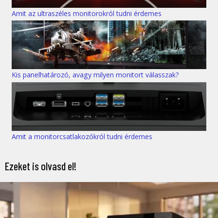
Amit az ultraszéles monitorokról tudni érdemes
Kis panelhatározó, avagy milyen monitort válasszak?
Amit a monitorcsatlakozókról tudni érdemes
Ezeket is olvasd el!