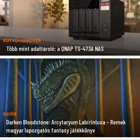
KÜTYÜ+HARDVER
Több mint adattároló: a QNAP TS-473A NAS
EGYÉB
Darken Bloodstone: Arcytaryum Labirintusa – Remek
magyar lapozgatós fantasy játékkönyv