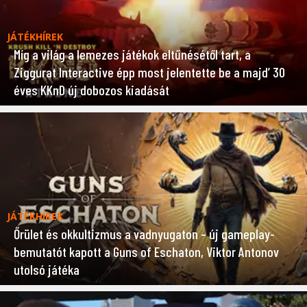
JÁTÉKHÍREK
Míg a világ a lemezes játékok eltűnésétől tart, a
Ziggurat Interactive épp most jelentette be a majd’ 30
éves KKnD új dobozos kiadását
JÁTÉKHÍREK
Őrület és okkultizmus a vadnyugaton – új gameplay-
bemutatót kapott a Guns of Eschaton, Viktor Antonov
utolsó játéka