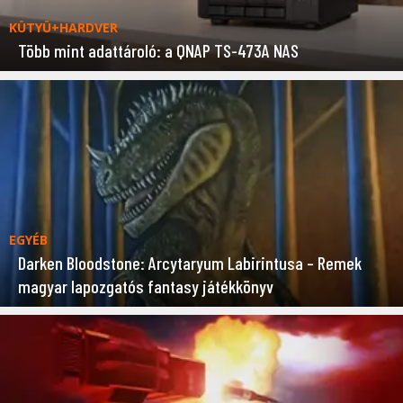
KÜTYÜ+HARDVER
Több mint adattároló: a QNAP TS-473A NAS
EGYÉB
Darken Bloodstone: Arcytaryum Labirintusa – Remek
magyar lapozgatós fantasy játékkönyv