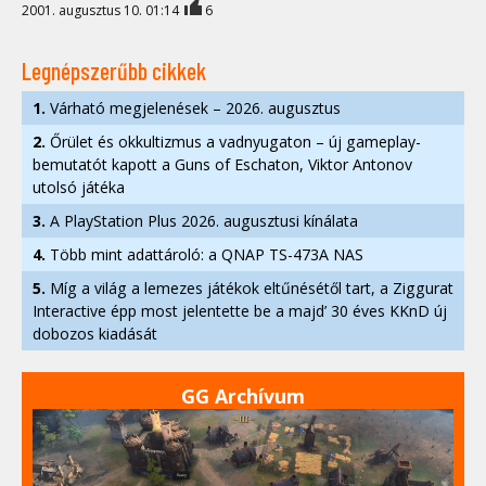
2001. augusztus 10. 01:14
6
Legnépszerűbb cikkek
1.
Várható megjelenések – 2026. augusztus
2.
Őrület és okkultizmus a vadnyugaton – új gameplay-
bemutatót kapott a Guns of Eschaton, Viktor Antonov
utolsó játéka
3.
A PlayStation Plus 2026. augusztusi kínálata
4.
Több mint adattároló: a QNAP TS-473A NAS
5.
Míg a világ a lemezes játékok eltűnésétől tart, a Ziggurat
Interactive épp most jelentette be a majd’ 30 éves KKnD új
dobozos kiadását
GG Archívum