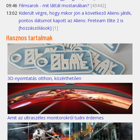
09:46
Filmsarok - mit láttál mostanában?
[43442]
13:02
Kiderült végre, hogy mikor jön a következő Aliens-játék,
pontos dátumot kapott az Aliens: Fireteam Elite 2 is
[hozzászólások]
[1]
Hasznos tartalmak
3D-nyomtatás otthon, közérthetően
Amit az ultraszéles monitorokról tudni érdemes