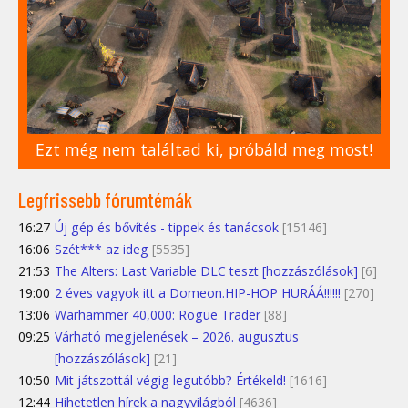
Ezt még nem találtad ki, próbáld meg most!
Legfrissebb fórumtémák
16:27
Új gép és bővítés - tippek és tanácsok
[15146]
16:06
Szét*** az ideg
[5535]
21:53
The Alters: Last Variable DLC teszt [hozzászólások]
[6]
19:00
2 éves vagyok itt a Domeon.HIP-HOP HURÁÁ!!!!!!
[270]
13:06
Warhammer 40,000: Rogue Trader
[88]
09:25
Várható megjelenések – 2026. augusztus
[hozzászólások]
[21]
10:50
Mit játszottál végig legutóbb? Értékeld!
[1616]
12:44
Hihetetlen hírek a nagyvilágból
[4636]