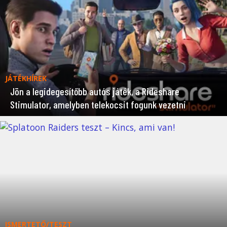
JÁTÉKHÍREK
Jön a legidegesítőbb autós játék, a Rideshare
Stimulator, amelyben telekocsit fogunk vezetni
ISMERTETŐ/TESZT