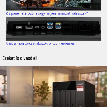
Kis panelhatározó, avagy milyen monitort válasszak?
Amit a monitorcsatlakozókról tudni érdemes
Ezeket is olvasd el!