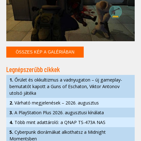
ÖSSZES KÉP A GALÉRIÁBAN
Legnépszerűbb cikkek
1.
Őrület és okkultizmus a vadnyugaton – új gameplay-
bemutatót kapott a Guns of Eschaton, Viktor Antonov
utolsó játéka
2.
Várható megjelenések – 2026. augusztus
3.
A PlayStation Plus 2026. augusztusi kínálata
4.
Több mint adattároló: a QNAP TS-473A NAS
5.
Cyberpunk diorámákat alkothatsz a Midnight
Momentsben