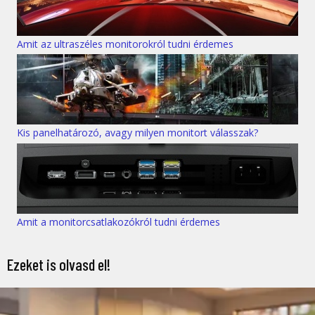
Amit az ultraszéles monitorokról tudni érdemes
Kis panelhatározó, avagy milyen monitort válasszak?
Amit a monitorcsatlakozókról tudni érdemes
Ezeket is olvasd el!