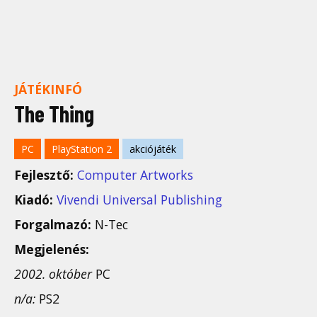
JÁTÉKINFÓ
The Thing
PC
PlayStation 2
akciójáték
Fejlesztő:
Computer Artworks
Kiadó:
Vivendi Universal Publishing
Forgalmazó:
N-Tec
Megjelenés:
2002. október
PC
n/a:
PS2