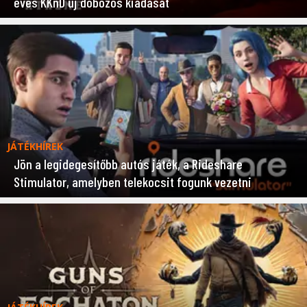
éves KKnD új dobozos kiadását
JÁTÉKHÍREK
Jön a legidegesítőbb autós játék, a Rideshare
Stimulator, amelyben telekocsit fogunk vezetni