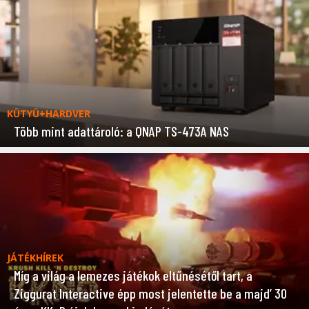
KÜTYÜ+HARDVER
Több mint adattároló: a QNAP TS-473A NAS
JÁTÉKHÍREK
Míg a világ a lemezes játékok eltűnésétől tart, a
Ziggurat Interactive épp most jelentette be a majd’ 30