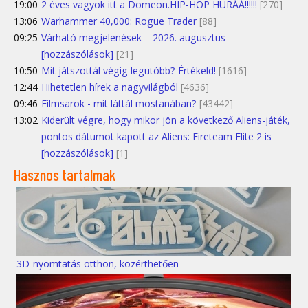
19:00
2 éves vagyok itt a Domeon.HIP-HOP HURÁÁ!!!!!!
[270]
13:06
Warhammer 40,000: Rogue Trader
[88]
09:25
Várható megjelenések – 2026. augusztus
[hozzászólások]
[21]
10:50
Mit játszottál végig legutóbb? Értékeld!
[1616]
12:44
Hihetetlen hírek a nagyvilágból
[4636]
09:46
Filmsarok - mit láttál mostanában?
[43442]
13:02
Kiderült végre, hogy mikor jön a következő Aliens-játék,
pontos dátumot kapott az Aliens: Fireteam Elite 2 is
[hozzászólások]
[1]
Hasznos tartalmak
3D-nyomtatás otthon, közérthetően