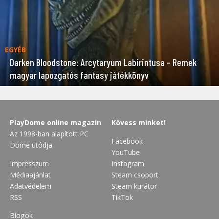
EGYÉB
Darken Bloodstone: Arcytaryum Labirintusa – Remek
magyar lapozgatós fantasy játékkönyv
PlayDome online magazin
Kövess minket!
Az 1998-ban alapított PC
Facebook
Dome utódja
YouTube
Impresszum
Instagram
Médiaajánlat
Steam csoport
Adatvédelem
Steam kurátor
RSS
TikTok
Blogok