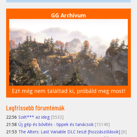
GG Archívum
Ezt még nem találtad ki, próbáld meg most!
Legfrissebb fórumtémák
22:56
Szét*** az ideg
[5532]
21:58
Új gép és bővítés - tippek és tanácsok
[15140]
21:53
The Alters: Last Variable DLC teszt [hozzászólások]
[6]