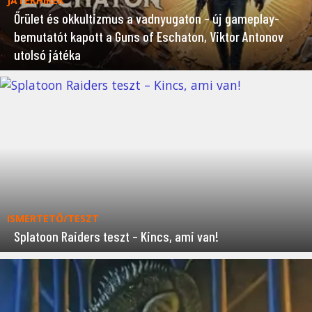
JÁTÉKHÍREK
Őrület és okkultizmus a vadnyugaton – új gameplay-
bemutatót kapott a Guns of Eschaton, Viktor Antonov
utolsó játéka
ISMERTETŐ/TESZT
Splatoon Raiders teszt – Kincs, ami van!