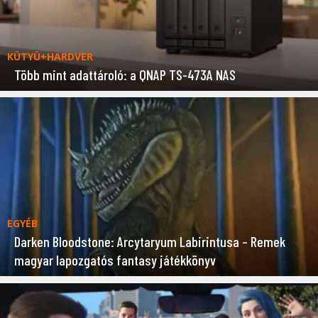
KÜTYÜ+HARDVER
Több mint adattároló: a QNAP TS-473A NAS
EGYÉB
Darken Bloodstone: Arcytaryum Labirintusa – Remek
magyar lapozgatós fantasy játékkönyv