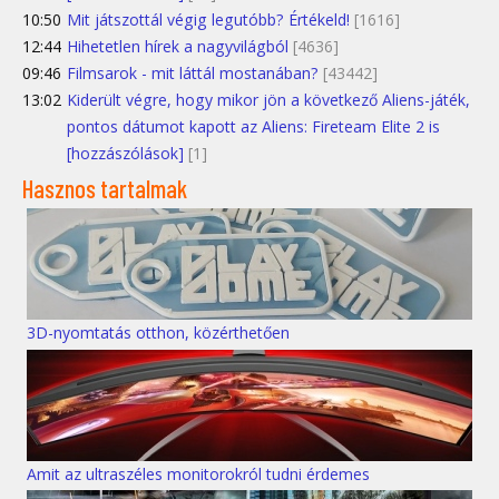
10:50
Mit játszottál végig legutóbb? Értékeld!
[1616]
12:44
Hihetetlen hírek a nagyvilágból
[4636]
09:46
Filmsarok - mit láttál mostanában?
[43442]
13:02
Kiderült végre, hogy mikor jön a következő Aliens-játék,
pontos dátumot kapott az Aliens: Fireteam Elite 2 is
[hozzászólások]
[1]
Hasznos tartalmak
3D-nyomtatás otthon, közérthetően
Amit az ultraszéles monitorokról tudni érdemes