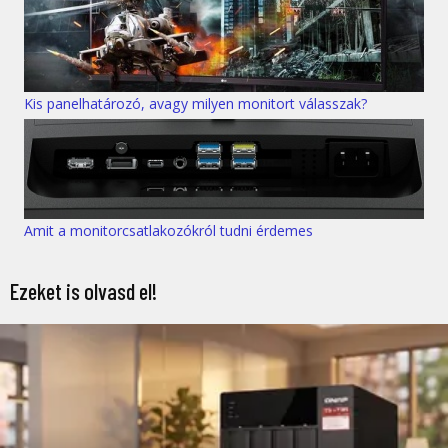
Kis panelhatározó, avagy milyen monitort válasszak?
Amit a monitorcsatlakozókról tudni érdemes
Ezeket is olvasd el!