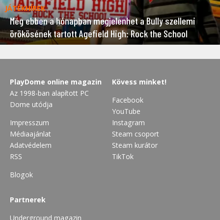
JÁTÉKHÍREK
Még ebben a hónapban megjelenhet a Bully szellemi
örökösének tartott Agefield High: Rock the School
PlayDome online magazin
Kövess minket!
Az 1998-ban alapított PC
Facebook
Dome utódja
YouTube
Impresszum
Instagram
Médiaajánlat
Steam csoport
Adatvédelem
Steam kurátor
RSS
TikTok
Blogok
Partnerek
Underground magazin