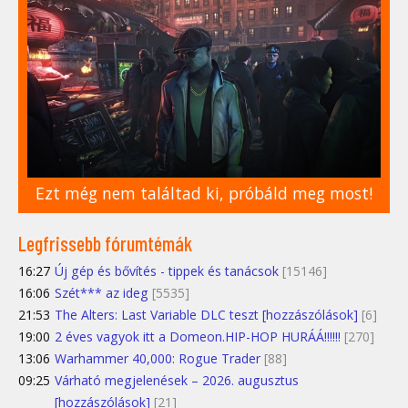
Ezt még nem találtad ki, próbáld meg most!
Legfrissebb fórumtémák
16:27
Új gép és bővítés - tippek és tanácsok
[15146]
16:06
Szét*** az ideg
[5535]
21:53
The Alters: Last Variable DLC teszt [hozzászólások]
[6]
19:00
2 éves vagyok itt a Domeon.HIP-HOP HURÁÁ!!!!!!
[270]
13:06
Warhammer 40,000: Rogue Trader
[88]
09:25
Várható megjelenések – 2026. augusztus
[hozzászólások]
[21]