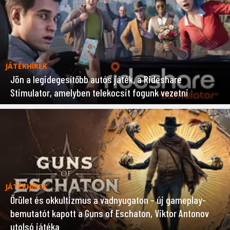
JÁTÉKHÍREK
Jön a legidegesítőbb autós játék, a Rideshare
Stimulator, amelyben telekocsit fogunk vezetni
JÁTÉKHÍREK
Őrület és okkultizmus a vadnyugaton – új gameplay-
bemutatót kapott a Guns of Eschaton, Viktor Antonov
utolsó játéka