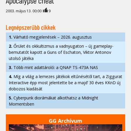
Apocalypse cheat
2003. május 13. 00:00
9
Legnépszerűbb cikkek
1.
Várható megjelenések – 2026. augusztus
2.
Őrület és okkultizmus a vadnyugaton – új gameplay-
bemutatót kapott a Guns of Eschaton, Viktor Antonov
utolsó játéka
3.
Több mint adattároló: a QNAP TS-473A NAS
4.
Míg a világ a lemezes játékok eltűnésétől tart, a Ziggurat
Interactive épp most jelentette be a majd’ 30 éves KKnD új
dobozos kiadását
5.
Cyberpunk diorámákat alkothatsz a Midnight
Momentsben
GG Archívum