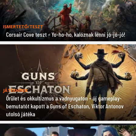
ISMERTETŐ/TESZT
Corsair Cove teszt – Yo-ho-ho, kalóznak lenni jó-jó-jó!
JÁTÉKHÍREK
Őrület és okkultizmus a vadnyugaton – új gameplay-
bemutatót kapott a Guns of Eschaton, Viktor Antonov
utolsó játéka