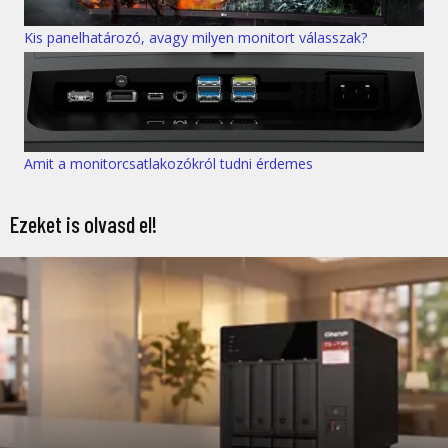
Kis panelhatározó, avagy milyen monitort válasszak?
Amit a monitorcsatlakozókról tudni érdemes
Ezeket is olvasd el!