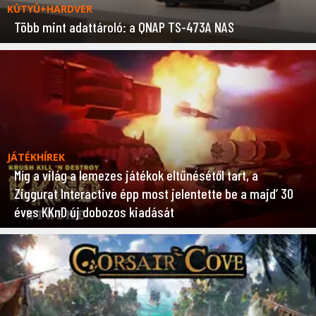
KÜTYÜ+HARDVER
Több mint adattároló: a QNAP TS-473A NAS
JÁTÉKHÍREK
Míg a világ a lemezes játékok eltűnésétől tart, a
Ziggurat Interactive épp most jelentette be a majd’ 30
éves KKnD új dobozos kiadását