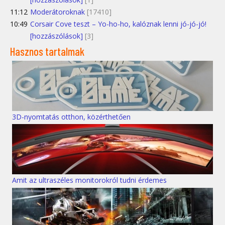
11:12
Moderátoroknak
[17410]
10:49
Corsair Cove teszt – Yo-ho-ho, kalóznak lenni jó-jó-jó!
[hozzászólások]
[3]
Hasznos tartalmak
3D-nyomtatás otthon, közérthetően
Amit az ultraszéles monitorokról tudni érdemes