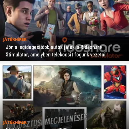
JÁTÉKHÍREK
Jön a legidegesítőbb autós játék, a Rideshare
Stimulator, amelyben telekocsit fogunk vezetni
JÁTÉKHÍREK