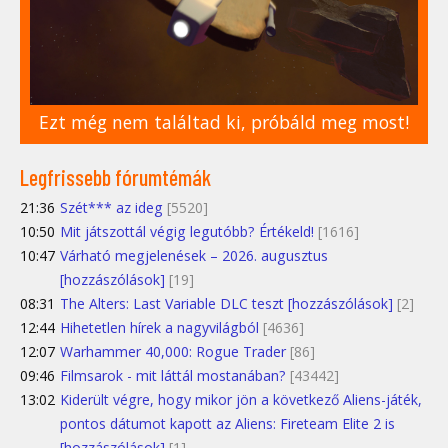
Ezt még nem találtad ki, próbáld meg most!
Legfrissebb fórumtémák
21:36
Szét*** az ideg
[5520]
10:50
Mit játszottál végig legutóbb? Értékeld!
[1616]
10:47
Várható megjelenések – 2026. augusztus
[hozzászólások]
[19]
08:31
The Alters: Last Variable DLC teszt [hozzászólások]
[2]
12:44
Hihetetlen hírek a nagyvilágból
[4636]
12:07
Warhammer 40,000: Rogue Trader
[86]
09:46
Filmsarok - mit láttál mostanában?
[43442]
13:02
Kiderült végre, hogy mikor jön a következő Aliens-játék,
pontos dátumot kapott az Aliens: Fireteam Elite 2 is
[hozzászólások]
[1]