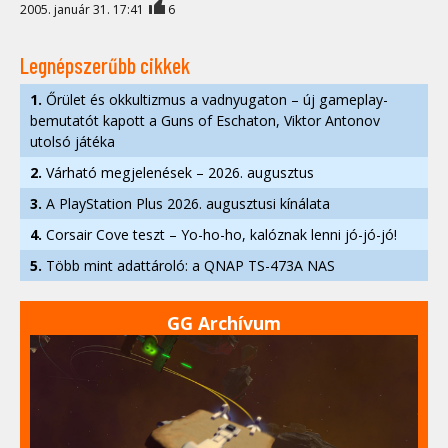
2005. január 31. 17:41
6
Legnépszerűbb cikkek
1.
Őrület és okkultizmus a vadnyugaton – új gameplay-
bemutatót kapott a Guns of Eschaton, Viktor Antonov
utolsó játéka
2.
Várható megjelenések – 2026. augusztus
3.
A PlayStation Plus 2026. augusztusi kínálata
4.
Corsair Cove teszt – Yo-ho-ho, kalóznak lenni jó-jó-jó!
5.
Több mint adattároló: a QNAP TS-473A NAS
GG Archívum