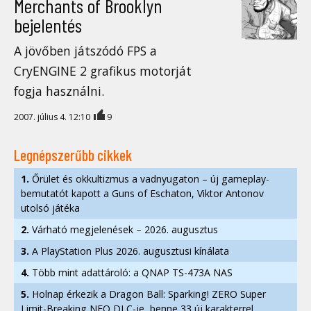
Merchants of Brooklyn
bejelentés
A jövőben játszódó FPS a
CryENGINE 2 grafikus motorját
fogja használni.
2007. július 4. 12:10
9
Legnépszerűbb cikkek
1.
Őrület és okkultizmus a vadnyugaton – új gameplay-
bemutatót kapott a Guns of Eschaton, Viktor Antonov
utolsó játéka
2.
Várható megjelenések – 2026. augusztus
3.
A PlayStation Plus 2026. augusztusi kínálata
4.
Több mint adattároló: a QNAP TS-473A NAS
5.
Holnap érkezik a Dragon Ball: Sparking! ZERO Super
Limit-Breaking NEO DLC-je, benne 33 új karakterrel