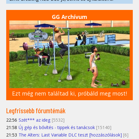
GG Archívum
Ezt még nem találtad ki, próbáld meg most!
Legfrissebb fórumtémák
22:56
Szét*** az ideg
[5532]
21:58
Új gép és bővítés - tippek és tanácsok
[15140]
21:53
The Alters: Last Variable DLC teszt [hozzászólások]
[6]