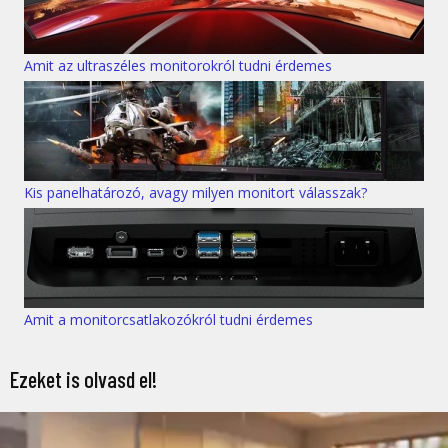
Amit az ultraszéles monitorokról tudni érdemes
Kis panelhatározó, avagy milyen monitort válasszak?
Amit a monitorcsatlakozókról tudni érdemes
Ezeket is olvasd el!