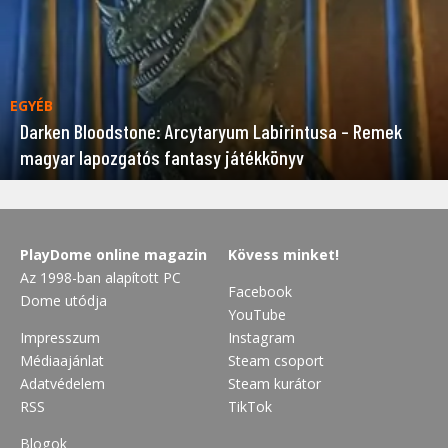
EGYÉB
Darken Bloodstone: Arcytaryum Labirintusa – Remek
magyar lapozgatós fantasy játékkönyv
PlayDome online magazin
Kövess minket!
Az 1998-ban alapított PC
Facebook
Dome utódja
YouTube
Impresszum
Instagram
Médiaajánlat
Steam csoport
Adatvédelem
Steam kurátor
RSS
TikTok
Blogok