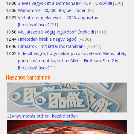
19:00
2 éves vagyok itt a Domeon.HIP-HOP HURÁÁ!!!!!!
[270]
13:06
Warhammer 40,000: Rogue Trader
[88]
09:25
Várható megjelenések – 2026. augusztus
[hozzászólások]
[21]
10:50
Mit játszottál végig legutóbb? Értékeld!
[1616]
12:44
Hihetetlen hírek a nagyvilágból
[4636]
09:46
Filmsarok - mit láttál mostanában?
[43442]
13:02
Kiderült végre, hogy mikor jön a következő Aliens-játék,
pontos dátumot kapott az Aliens: Fireteam Elite 2 is
[hozzászólások]
[1]
Hasznos tartalmak
3D-nyomtatás otthon, közérthetően