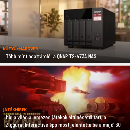
KÜTYÜ+HARDVER
Több mint adattároló: a QNAP TS-473A NAS
JÁTÉKHÍREK
Míg a világ a lemezes játékok eltűnésétől tart, a
Ziggurat Interactive épp most jelentette be a majd’ 30