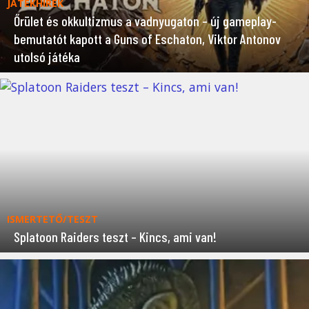
JÁTÉKHÍREK
Őrület és okkultizmus a vadnyugaton – új gameplay-
bemutatót kapott a Guns of Eschaton, Viktor Antonov
utolsó játéka
ISMERTETŐ/TESZT
Splatoon Raiders teszt – Kincs, ami van!