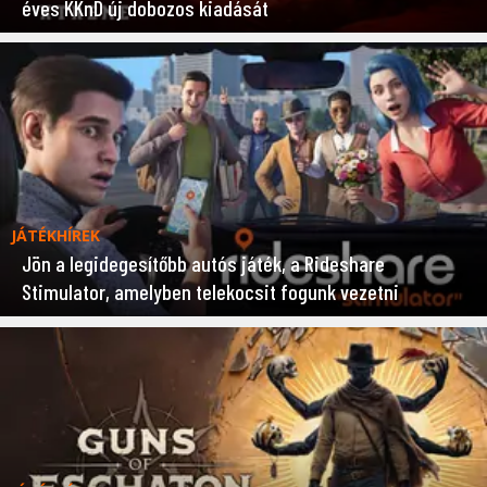
éves KKnD új dobozos kiadását
JÁTÉKHÍREK
Jön a legidegesítőbb autós játék, a Rideshare
Stimulator, amelyben telekocsit fogunk vezetni