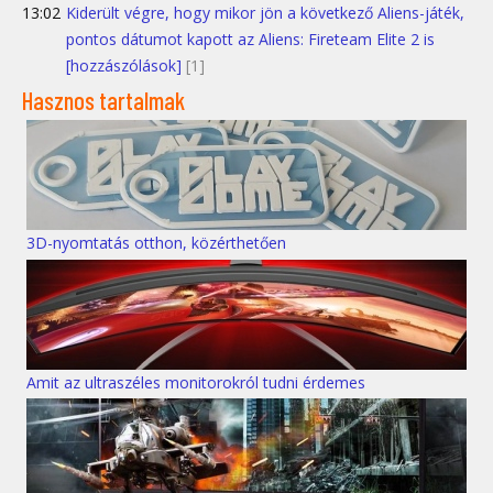
13:02
Kiderült végre, hogy mikor jön a következő Aliens-játék,
pontos dátumot kapott az Aliens: Fireteam Elite 2 is
[hozzászólások]
[1]
Hasznos tartalmak
3D-nyomtatás otthon, közérthetően
Amit az ultraszéles monitorokról tudni érdemes