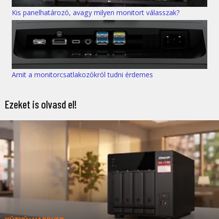
Kis panelhatározó, avagy milyen monitort válasszak?
Amit a monitorcsatlakozókról tudni érdemes
Ezeket is olvasd el!