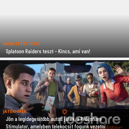
ISMERTETŐ/TESZT
Splatoon Raiders teszt – Kincs, ami van!
JÁTÉKHÍREK
Jön a legidegesítőbb autós játék, a Rideshare
Stimulator, amelyben telekocsit fogunk vezetni