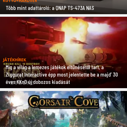
KÜTYÜ+HARDVER
Több mint adattároló: a QNAP TS-473A NAS
JÁTÉKHÍREK
Míg a világ a lemezes játékok eltűnésétől tart, a
Ziggurat Interactive épp most jelentette be a majd’ 30
éves KKnD új dobozos kiadását