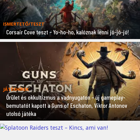
ISMERTETŐ/TESZT
Corsair Cove teszt – Yo-ho-ho, kalóznak lenni jó-jó-jó!
JÁTÉKHÍREK
Őrület és okkultizmus a vadnyugaton – új gameplay-
bemutatót kapott a Guns of Eschaton, Viktor Antonov
utolsó játéka