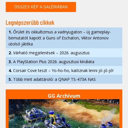
ÖSSZES KÉP A GALÉRIÁBAN
Legnépszerűbb cikkek
1.
Őrület és okkultizmus a vadnyugaton – új gameplay-
bemutatót kapott a Guns of Eschaton, Viktor Antonov
utolsó játéka
2.
Várható megjelenések – 2026. augusztus
3.
A PlayStation Plus 2026. augusztusi kínálata
4.
Corsair Cove teszt – Yo-ho-ho, kalóznak lenni jó-jó-jó!
5.
Több mint adattároló: a QNAP TS-473A NAS
GG Archívum