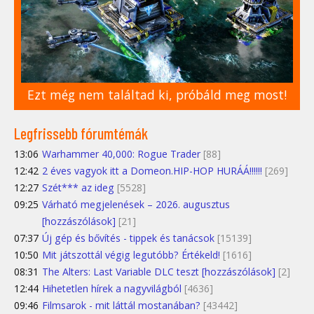
Ezt még nem találtad ki, próbáld meg most!
Legfrissebb fórumtémák
13:06
Warhammer 40,000: Rogue Trader
[88]
12:42
2 éves vagyok itt a Domeon.HIP-HOP HURÁÁ!!!!!!
[269]
12:27
Szét*** az ideg
[5528]
09:25
Várható megjelenések – 2026. augusztus
[hozzászólások]
[21]
07:37
Új gép és bővítés - tippek és tanácsok
[15139]
10:50
Mit játszottál végig legutóbb? Értékeld!
[1616]
08:31
The Alters: Last Variable DLC teszt [hozzászólások]
[2]
12:44
Hihetetlen hírek a nagyvilágból
[4636]
09:46
Filmsarok - mit láttál mostanában?
[43442]