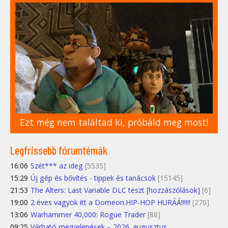
Ezt még nem találtad ki, próbáld meg most!
Legfrissebb fórumtémák
16:06
Szét*** az ideg
[5535]
15:29
Új gép és bővítés - tippek és tanácsok
[15145]
21:53
The Alters: Last Variable DLC teszt [hozzászólások]
[6]
19:00
2 éves vagyok itt a Domeon.HIP-HOP HURÁÁ!!!!!!
[270]
13:06
Warhammer 40,000: Rogue Trader
[88]
09:25
Várható megjelenések – 2026. augusztus