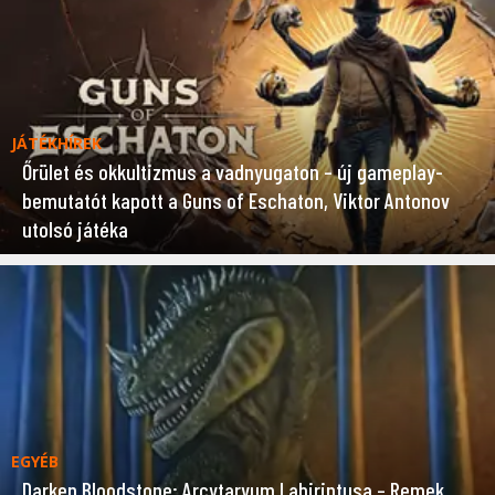
JÁTÉKHÍREK
Őrület és okkultizmus a vadnyugaton – új gameplay-
bemutatót kapott a Guns of Eschaton, Viktor Antonov
utolsó játéka
EGYÉB
Darken Bloodstone: Arcytaryum Labirintusa – Remek