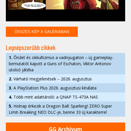
ÖSSZES KÉP A GALÉRIÁBAN
Legnépszerűbb cikkek
1.
Őrület és okkultizmus a vadnyugaton – új gameplay-
bemutatót kapott a Guns of Eschaton, Viktor Antonov
utolsó játéka
2.
Várható megjelenések – 2026. augusztus
3.
A PlayStation Plus 2026. augusztusi kínálata
4.
Több mint adattároló: a QNAP TS-473A NAS
5.
Holnap érkezik a Dragon Ball: Sparking! ZERO Super
Limit-Breaking NEO DLC-je, benne 33 új karakterrel
GG Archívum