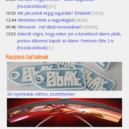
[hozzászólások]
[21]
10:50
Mit játszottál végig legutóbb? Értékeld!
[1616]
12:44
Hihetetlen hírek a nagyvilágból
[4636]
09:46
Filmsarok - mit láttál mostanában?
[43442]
13:02
Kiderült végre, hogy mikor jön a következő Aliens-játék,
pontos dátumot kapott az Aliens: Fireteam Elite 2 is
[hozzászólások]
[1]
Hasznos tartalmak
3D-nyomtatás otthon, közérthetően