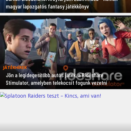
magyar lapozgatós fantasy játékkönyv
JÁTÉKHÍREK
Jön a legidegesítőbb autós játék, a Rideshare
Stimulator, amelyben telekocsit fogunk vezetni