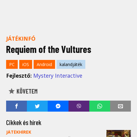
JÁTÉKINFÓ
Requiem of the Vultures
PC
iOS
Android
kalandjáték
Fejlesztő:
Mystery Interactive
KÖVETEM
Cikkek és hírek
JÁTÉKHÍREK