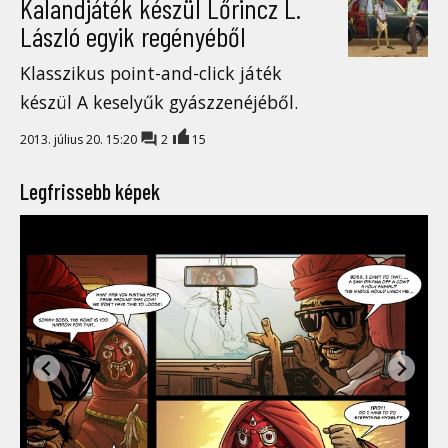
Kalandjáték készül Lőrincz L.
László egyik regényéből
Klasszikus point-and-click játék
készül A keselyűk gyászzenéjéből.
2013. július 20. 15:20
2
15
Legfrissebb képek