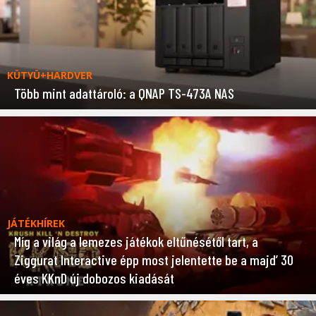
KÜTYÜ+HARDVER
Több mint adattároló: a QNAP TS-473A NAS
JÁTÉKHÍREK
Míg a világ a lemezes játékok eltűnésétől tart, a
Ziggurat Interactive épp most jelentette be a majd’ 30
éves KKnD új dobozos kiadását