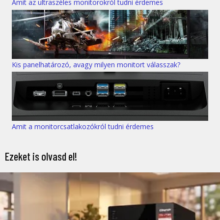
Amit az ultraszéles monitorokról tudni érdemes
Kis panelhatározó, avagy milyen monitort válasszak?
Amit a monitorcsatlakozókról tudni érdemes
Ezeket is olvasd el!