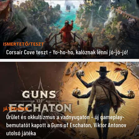
ISMERTETŐ/TESZT
Corsair Cove teszt – Yo-ho-ho, kalóznak lenni jó-jó-jó!
JÁTÉKHÍREK
Őrület és okkultizmus a vadnyugaton – új gameplay-
bemutatót kapott a Guns of Eschaton, Viktor Antonov
utolsó játéka