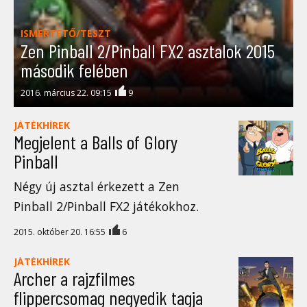
ISMERTETŐ/TESZT
Zen Pinball 2/Pinball FX2 asztalok 2015
második felében
2016. március 22. 09:15
9
JÁTÉKHÍREK
Megjelent a Balls of Glory
Pinball
Négy új asztal érkezett a Zen
Pinball 2/Pinball FX2 játékokhoz.
2015. október 20. 16:55
6
JÁTÉKHÍREK
Archer a rajzfilmes
flippercsomag negyedik tagja