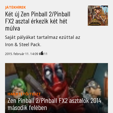
JÁTÉKHÍREK
Két új Zen Pinball 2/Pinball
FX2 asztal érkezik két hét
múlva
Saját pályákat tartalmaz ezúttal az
Iron & Steel Pack.
2015. február 11. 14:09
11
ISMERTETŐ/TESZT
Zen Pinball 2/Pinball FX2 asztalok 2014
második felében