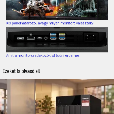
Kis panelhatározó, avagy milyen monitort válasszak?
Amit a monitorcsatlakozókról tudni érdemes
Ezeket is olvasd el!