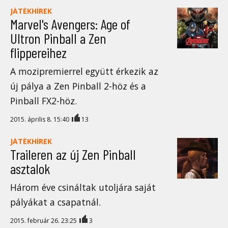
JÁTÉKHÍREK
Marvel's Avengers: Age of
Ultron Pinball a Zen
flippereihez
A mozipremierrel együtt érkezik az
új pálya a Zen Pinball 2-höz és a
Pinball FX2-höz.
2015. április 8. 15:40
13
JÁTÉKHÍREK
Traileren az új Zen Pinball
asztalok
Három éve csináltak utoljára saját
pályákat a csapatnál.
2015. február 26. 23:25
3