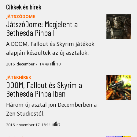
Cikkek és hírek
JÁTSZÓDOME
JátszóDome: Megjelent a
Bethesda Pinball
A DOOM, Fallout és Skyrim játékok
alapján készültek az új asztalok.
2016. december 7. 14:49
10
JÁTÉKHÍREK
DOOM, Fallout és Skyrim a
Bethesda Pinballban
Három új asztal jön Decemberben a
Zen Studiostól.
2016. november 17. 18:11
7