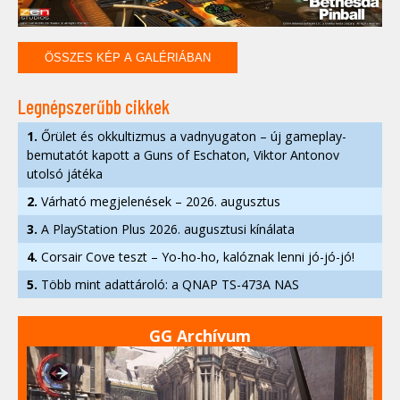
ÖSSZES KÉP A GALÉRIÁBAN
Legnépszerűbb cikkek
1.
Őrület és okkultizmus a vadnyugaton – új gameplay-
bemutatót kapott a Guns of Eschaton, Viktor Antonov
utolsó játéka
2.
Várható megjelenések – 2026. augusztus
3.
A PlayStation Plus 2026. augusztusi kínálata
4.
Corsair Cove teszt – Yo-ho-ho, kalóznak lenni jó-jó-jó!
5.
Több mint adattároló: a QNAP TS-473A NAS
GG Archívum