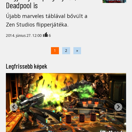
Deadpool is
Újabb marveles táblával bővült a
Zen Studios flipperjátéka.
2014. június 27. 12:00
6
1
2
»
Legfrissebb képek