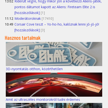
13:02
Kiderült végre, hogy mikor jön a következő Aliens-játék,
pontos dátumot kapott az Aliens: Fireteam Elite 2 is
[hozzászólások]
[1]
11:12
Moderátoroknak
[17410]
10:49
Corsair Cove teszt – Yo-ho-ho, kalóznak lenni jó-jó-jó!
[hozzászólások]
[3]
Hasznos tartalmak
3D-nyomtatás otthon, közérthetően
Amit az ultraszéles monitorokról tudni érdemes