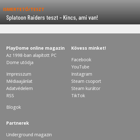
ISMERTETŐ/TESZT
Splatoon Raiders teszt – Kincs, ami van!
PlayDome online magazin
Kövess minket!
Az 1998-ban alapított PC
Facebook
Dome utódja
YouTube
Impresszum
Instagram
Médiaajánlat
Steam csoport
Adatvédelem
Steam kurátor
RSS
TikTok
Blogok
Partnerek
Underground magazin