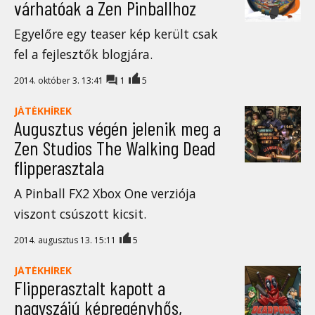
várhatóak a Zen Pinballhoz
Egyelőre egy teaser kép került csak
fel a fejlesztők blogjára.
2014. október 3. 13:41
1
5
JÁTÉKHÍREK
Augusztus végén jelenik meg a
Zen Studios The Walking Dead
flipperasztala
A Pinball FX2 Xbox One verziója
viszont csúszott kicsit.
2014. augusztus 13. 15:11
5
JÁTÉKHÍREK
Flipperasztalt kapott a
nagyszájú képregényhős,