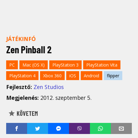
JÁTÉKINFÓ
Zen Pinball 2
PC
Mac (OS X)
PlayStation 3
PlayStation Vita
PlayStation 4
Xbox 360
iOS
Android
flipper
Fejlesztő:
Zen Studios
Megjelenés:
2012. szeptember 5.
KÖVETEM