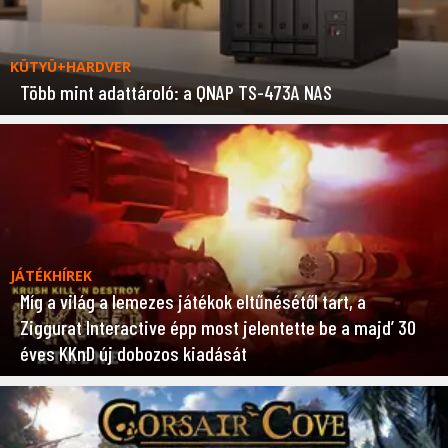
KÜTYÜ+HARDVER
Több mint adattároló: a QNAP TS-473A NAS
JÁTÉKHÍREK
Míg a világ a lemezes játékok eltűnésétől tart, a
Ziggurat Interactive épp most jelentette be a majd’ 30
éves KKnD új dobozos kiadását