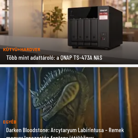
KÜTYÜ+HARDVER
Több mint adattároló: a QNAP TS-473A NAS
EGYÉB
Darken Bloodstone: Arcytaryum Labirintusa – Remek
magyar lapozgatós fantasy játékkönyv