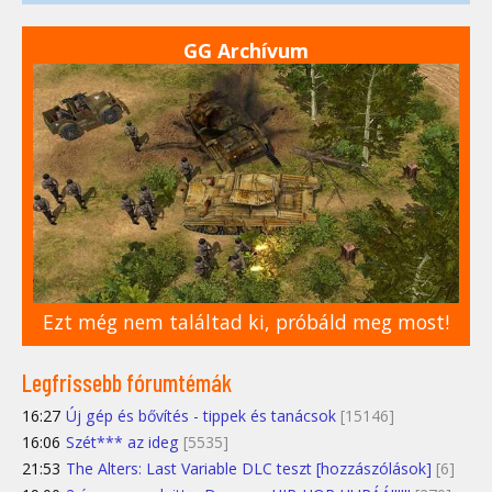
GG Archívum
Ezt még nem találtad ki, próbáld meg most!
Legfrissebb fórumtémák
16:27
Új gép és bővítés - tippek és tanácsok
[15146]
16:06
Szét*** az ideg
[5535]
21:53
The Alters: Last Variable DLC teszt [hozzászólások]
[6]