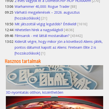
19:00
2 éves vagyok itt a Domeon.HIP-HOP HURÁÁ!!!!!!
[270]
13:06
Warhammer 40,000: Rogue Trader
[88]
09:25
Várható megjelenések – 2026. augusztus
[hozzászólások]
[21]
10:50
Mit játszottál végig legutóbb? Értékeld!
[1616]
12:44
Hihetetlen hírek a nagyvilágból
[4636]
09:46
Filmsarok - mit láttál mostanában?
[43442]
13:02
Kiderült végre, hogy mikor jön a következő Aliens-játék,
pontos dátumot kapott az Aliens: Fireteam Elite 2 is
[hozzászólások]
[1]
Hasznos tartalmak
3D-nyomtatás otthon, közérthetően