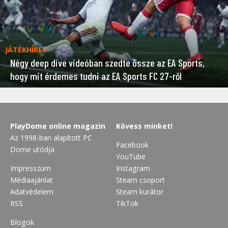
JÁTÉKHÍREK
Négy deep dive videóban szedte össze az EA Sports,
hogy mit érdemes tudni az EA Sports FC 27-ről
PlayDome online magazin
Kövess minket!
Az 1998-ban alapított PC
Facebook
Dome utódja
YouTube
Impresszum
Instagram
Médiaajánlat
Steam csoport
Adatvédelem
Steam kurátor
RSS
TikTok
Blogok