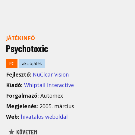
JÁTÉKINFÓ
Psychotoxic
PC
akciójáték
Fejlesztő:
NuClear Vision
Kiadó:
Whiptail Interactive
Forgalmazó:
Automex
Megjelenés:
2005. március
Web:
hivatalos weboldal
KÖVETEM