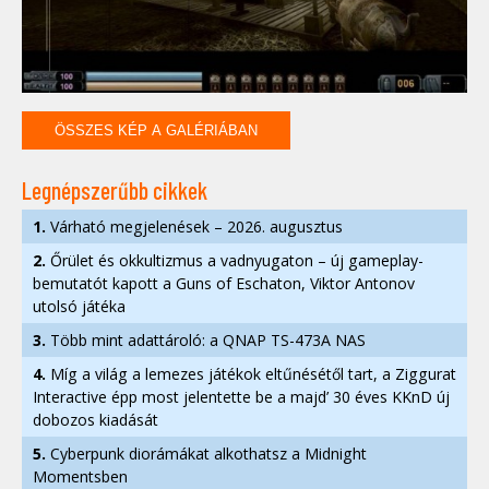
ÖSSZES KÉP A GALÉRIÁBAN
Legnépszerűbb cikkek
1.
Várható megjelenések – 2026. augusztus
2.
Őrület és okkultizmus a vadnyugaton – új gameplay-
bemutatót kapott a Guns of Eschaton, Viktor Antonov
utolsó játéka
3.
Több mint adattároló: a QNAP TS-473A NAS
4.
Míg a világ a lemezes játékok eltűnésétől tart, a Ziggurat
Interactive épp most jelentette be a majd’ 30 éves KKnD új
dobozos kiadását
5.
Cyberpunk diorámákat alkothatsz a Midnight
Momentsben