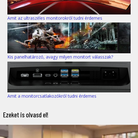
Amit az ultraszéles monitorokról tudni érdemes
Kis panelhatározó, avagy milyen monitort válasszak?
Amit a monitorcsatlakozókról tudni érdemes
Ezeket is olvasd el!