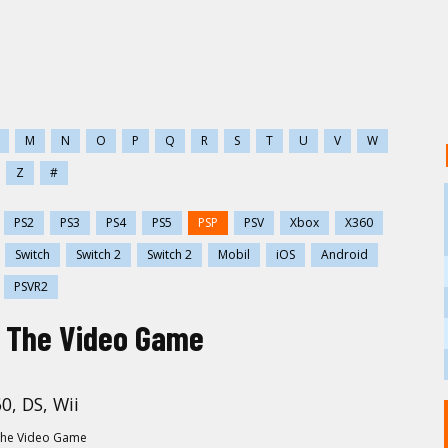
M
N
O
P
Q
R
S
T
U
V
W
Z
#
PS2
PS3
PS4
PS5
PSP
PSV
Xbox
X360
Switch
Switch 2
Switch 2
Mobil
iOS
Android
PSVR2
: The Video Game
0, DS, Wii
 The Video Game