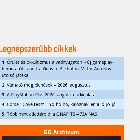
Legnépszerűbb cikkek
1.
Őrület és okkultizmus a vadnyugaton – új gameplay-
bemutatót kapott a Guns of Eschaton, Viktor Antonov
utolsó játéka
2.
Várható megjelenések – 2026. augusztus
3.
A PlayStation Plus 2026. augusztusi kínálata
4.
Corsair Cove teszt – Yo-ho-ho, kalóznak lenni jó-jó-jó!
5.
Több mint adattároló: a QNAP TS-473A NAS
GG Archívum