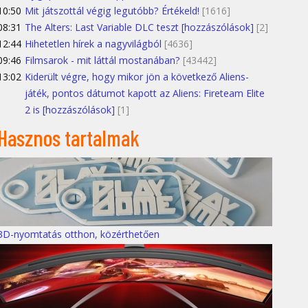
10:50
Mit játszottál végig legutóbb? Értékeld!
[1616]
08:31
The Alters: Last Variable DLC teszt [hozzászólások]
[2]
12:44
Hihetetlen hírek a nagyvilágból
[4636]
09:46
Filmsarok - mit láttál mostanában?
[43442]
13:02
Kiderült végre, hogy mikor jön a következő Aliens-
játék, pontos dátumot kapott az Aliens: Fireteam Elite
2 is [hozzászólások]
[1]
Hasznos tartalmak
3D-nyomtatás otthon, közérthetően