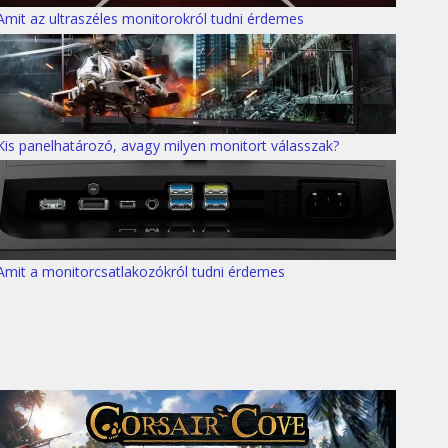
Amit az ultraszéles monitorokról tudni érdemes
Kis panelhatározó, avagy milyen monitort válasszak?
Amit a monitorcsatlakozókról tudni érdemes