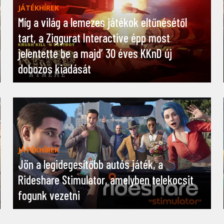
JÁTÉKHÍREK
Míg a világ a lemezes játékok eltűnésétől
tart, a Ziggurat Interactive épp most
jelentette be a majd’ 30 éves KKnD új
dobozos kiadását
JÁTÉKHÍREK
Jön a legidegesítőbb autós játék, a
Rideshare Stimulator, amelyben telekocsit
fogunk vezetni