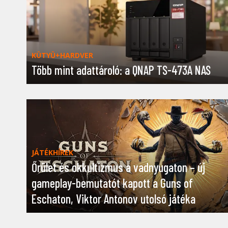
KÜTYÜ+HARDVER
Több mint adattároló: a QNAP TS-473A NAS
JÁTÉKHÍREK
Őrület és okkultizmus a vadnyugaton – új
gameplay-bemutatót kapott a Guns of
Eschaton, Viktor Antonov utolsó játéka