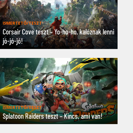
ISMERTETŐ/TESZT
Corsair Cove teszt – Yo-ho-ho, kalóznak lenni
jó-jó-jó!
ISMERTETŐ/TESZT
Splatoon Raiders teszt – Kincs, ami van!