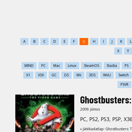
A
B
C
D
E
F
G
H
I
J
K
L
X
Y
MIND
PC
Mac
Linux
SteamOS
Stadia
PS
X1
XSX
GC
DS
Wii
3DS
WiiU
Switch
PSVR
Ghostbusters
2009. június
PC, PS2, PS3, PSP, X36
» Játékadatlap: Ghostbusters: