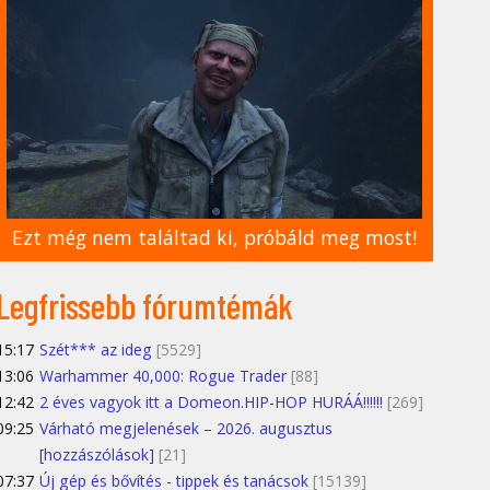
Ezt még nem találtad ki, próbáld meg most!
Legfrissebb fórumtémák
15:17
Szét*** az ideg
[5529]
13:06
Warhammer 40,000: Rogue Trader
[88]
12:42
2 éves vagyok itt a Domeon.HIP-HOP HURÁÁ!!!!!!
[269]
09:25
Várható megjelenések – 2026. augusztus
[hozzászólások]
[21]
07:37
Új gép és bővítés - tippek és tanácsok
[15139]