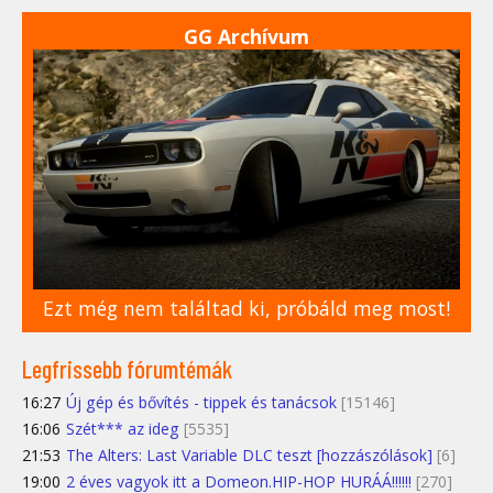
GG Archívum
Ezt még nem találtad ki, próbáld meg most!
Legfrissebb fórumtémák
16:27
Új gép és bővítés - tippek és tanácsok
[15146]
16:06
Szét*** az ideg
[5535]
21:53
The Alters: Last Variable DLC teszt [hozzászólások]
[6]
19:00
2 éves vagyok itt a Domeon.HIP-HOP HURÁÁ!!!!!!
[270]