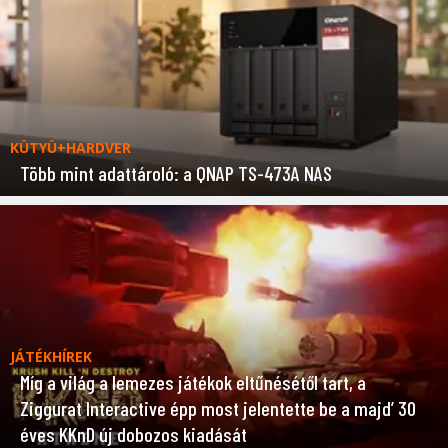
KÜTYÜ+HARDVER
Több mint adattároló: a QNAP TS-473A NAS
JÁTÉKHÍREK
Míg a világ a lemezes játékok eltűnésétől tart, a
Ziggurat Interactive épp most jelentette be a majd’ 30
éves KKnD új dobozos kiadását