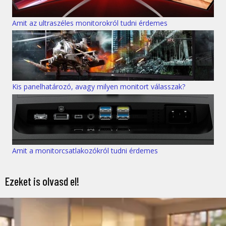
Amit az ultraszéles monitorokról tudni érdemes
Kis panelhatározó, avagy milyen monitort válasszak?
Amit a monitorcsatlakozókról tudni érdemes
Ezeket is olvasd el!