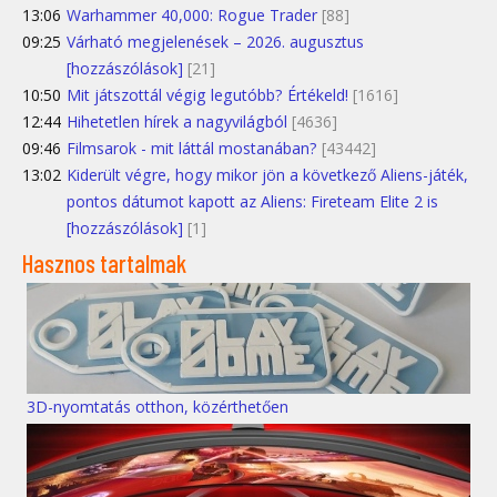
13:06
Warhammer 40,000: Rogue Trader
[88]
09:25
Várható megjelenések – 2026. augusztus
[hozzászólások]
[21]
10:50
Mit játszottál végig legutóbb? Értékeld!
[1616]
12:44
Hihetetlen hírek a nagyvilágból
[4636]
09:46
Filmsarok - mit láttál mostanában?
[43442]
13:02
Kiderült végre, hogy mikor jön a következő Aliens-játék,
pontos dátumot kapott az Aliens: Fireteam Elite 2 is
[hozzászólások]
[1]
Hasznos tartalmak
3D-nyomtatás otthon, közérthetően