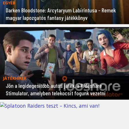
EGYÉB
Darken Bloodstone: Arcytaryum Labirintusa – Remek
magyar lapozgatós fantasy játékkönyv
JÁTÉKHÍREK
Jön a legidegesítőbb autós játék, a Rideshare
Stimulator, amelyben telekocsit fogunk vezetni