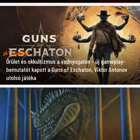
JÁTÉKHÍREK
Őrület és okkultizmus a vadnyugaton – új gameplay-
bemutatót kapott a Guns of Eschaton, Viktor Antonov
utolsó játéka