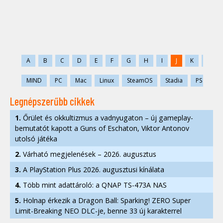
A
B
C
D
E
F
G
H
I
J
K
L
MIND
PC
Mac
Linux
SteamOS
Stadia
PS
PS
Legnépszerűbb cikkek
1.
Őrület és okkultizmus a vadnyugaton – új gameplay-
bemutatót kapott a Guns of Eschaton, Viktor Antonov
utolsó játéka
2.
Várható megjelenések – 2026. augusztus
3.
A PlayStation Plus 2026. augusztusi kínálata
4.
Több mint adattároló: a QNAP TS-473A NAS
5.
Holnap érkezik a Dragon Ball: Sparking! ZERO Super
Limit-Breaking NEO DLC-je, benne 33 új karakterrel