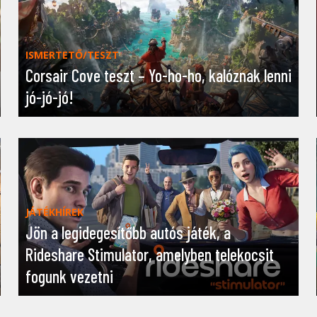
ISMERTETŐ/TESZT
Corsair Cove teszt – Yo-ho-ho, kalóznak lenni
jó-jó-jó!
JÁTÉKHÍREK
Jön a legidegesítőbb autós játék, a
Rideshare Stimulator, amelyben telekocsit
fogunk vezetni