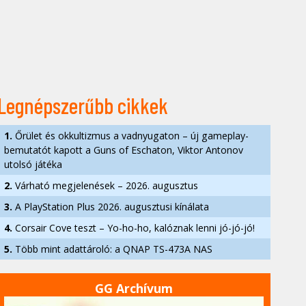
Legnépszerűbb cikkek
1.
Őrület és okkultizmus a vadnyugaton – új gameplay-
bemutatót kapott a Guns of Eschaton, Viktor Antonov
utolsó játéka
2.
Várható megjelenések – 2026. augusztus
3.
A PlayStation Plus 2026. augusztusi kínálata
4.
Corsair Cove teszt – Yo-ho-ho, kalóznak lenni jó-jó-jó!
5.
Több mint adattároló: a QNAP TS-473A NAS
GG Archívum