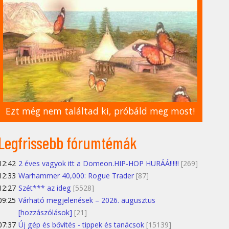
Ezt még nem találtad ki, próbáld meg most!
Legfrissebb fórumtémák
12:42
2 éves vagyok itt a Domeon.HIP-HOP HURÁÁ!!!!!!
[269]
12:33
Warhammer 40,000: Rogue Trader
[87]
12:27
Szét*** az ideg
[5528]
09:25
Várható megjelenések – 2026. augusztus
[hozzászólások]
[21]
07:37
Új gép és bővítés - tippek és tanácsok
[15139]