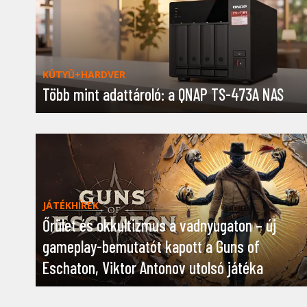
KÜTYÜ+HARDVER
Több mint adattároló: a QNAP TS-473A NAS
JÁTÉKHÍREK
Őrület és okkultizmus a vadnyugaton – új
gameplay-bemutatót kapott a Guns of
Eschaton, Viktor Antonov utolsó játéka