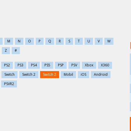
M
N
O
P
Q
R
S
T
U
V
W
Z
#
PS2
PS3
PS4
PS5
PSP
PSV
Xbox
X360
Switch
Switch 2
Switch 2
Mobil
iOS
Android
PSVR2