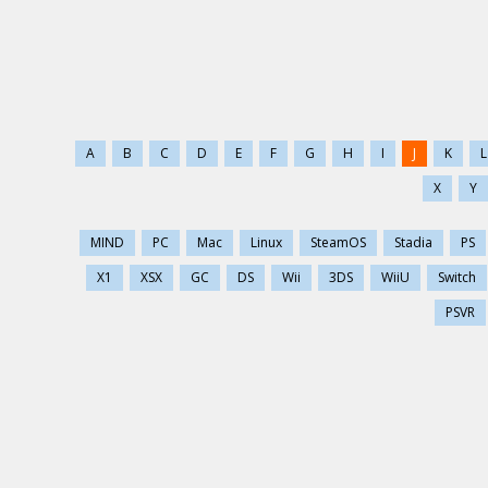
A
B
C
D
E
F
G
H
I
J
K
L
X
Y
MIND
PC
Mac
Linux
SteamOS
Stadia
PS
X1
XSX
GC
DS
Wii
3DS
WiiU
Switch
PSVR