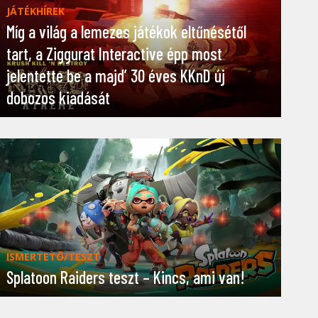
JÁTÉKHÍREK
Míg a világ a lemezes játékok eltűnésétől
tart, a Ziggurat Interactive épp most
jelentette be a majd’ 30 éves KKnD új
dobozos kiadását
ISMERTETŐ/TESZT
Splatoon Raiders teszt – Kincs, ami van!