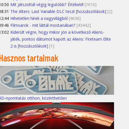
10:50
Mit játszottál végig legutóbb? Értékeld!
[1616]
08:31
The Alters: Last Variable DLC teszt [hozzászólások]
[2]
12:44
Hihetetlen hírek a nagyvilágból
[4636]
09:46
Filmsarok - mit láttál mostanában?
[43442]
13:02
Kiderült végre, hogy mikor jön a következő Aliens-
játék, pontos dátumot kapott az Aliens: Fireteam Elite
2 is [hozzászólások]
[1]
Hasznos tartalmak
3D-nyomtatás otthon, közérthetően