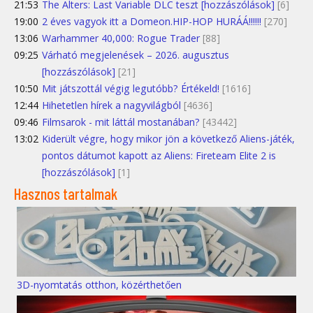
21:53
The Alters: Last Variable DLC teszt [hozzászólások]
[6]
19:00
2 éves vagyok itt a Domeon.HIP-HOP HURÁÁ!!!!!!
[270]
13:06
Warhammer 40,000: Rogue Trader
[88]
09:25
Várható megjelenések – 2026. augusztus
[hozzászólások]
[21]
10:50
Mit játszottál végig legutóbb? Értékeld!
[1616]
12:44
Hihetetlen hírek a nagyvilágból
[4636]
09:46
Filmsarok - mit láttál mostanában?
[43442]
13:02
Kiderült végre, hogy mikor jön a következő Aliens-játék,
pontos dátumot kapott az Aliens: Fireteam Elite 2 is
[hozzászólások]
[1]
Hasznos tartalmak
3D-nyomtatás otthon, közérthetően