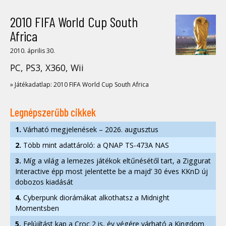
2010 FIFA World Cup South
Africa
2010. április 30.
PC, PS3, X360, Wii
» Játékadatlap: 2010 FIFA World Cup South Africa
Legnépszerűbb cikkek
1.
Várható megjelenések – 2026. augusztus
2.
Több mint adattároló: a QNAP TS-473A NAS
3.
Míg a világ a lemezes játékok eltűnésétől tart, a Ziggurat
Interactive épp most jelentette be a majd’ 30 éves KKnD új
dobozos kiadását
4.
Cyberpunk diorámákat alkothatsz a Midnight
Momentsben
5.
Felújítást kap a Croc 2 is, év végére várható a Kingdom