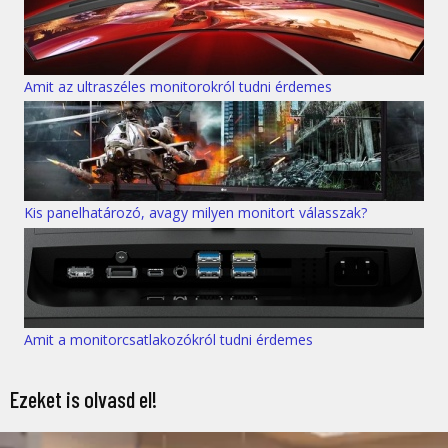
Amit az ultraszéles monitorokról tudni érdemes
Kis panelhatározó, avagy milyen monitort válasszak?
Amit a monitorcsatlakozókról tudni érdemes
Ezeket is olvasd el!