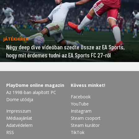
JÁTÉKHÍREK
Négy deep dive videóban szedte össze az EA Sports,
hogy mit érdemes tudni az EA Sports FC 27-ről
PlayDome online magazin
Kövess minket!
Az 1998-ban alapított PC
Facebook
Dome utódja
YouTube
Impresszum
Instagram
Médiaajánlat
Steam csoport
Adatvédelem
Steam kurátor
RSS
TikTok