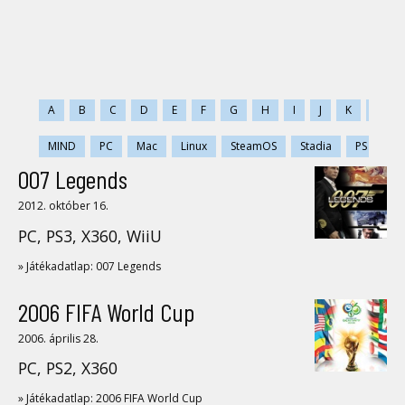
A
B
C
D
E
F
G
H
I
J
K
L
MIND
PC
Mac
Linux
SteamOS
Stadia
PS
PS
007 Legends
2012. október 16.
PC, PS3, X360, WiiU
» Játékadatlap: 007 Legends
2006 FIFA World Cup
2006. április 28.
PC, PS2, X360
» Játékadatlap: 2006 FIFA World Cup