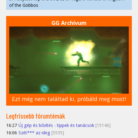
of the Gobbos
GG Archívum
Ezt még nem találtad ki, próbáld meg most!
Legfrissebb fórumtémák
16:27
Új gép és bővítés - tippek és tanácsok
[15146]
16:06
Szét*** az ideg
[5535]