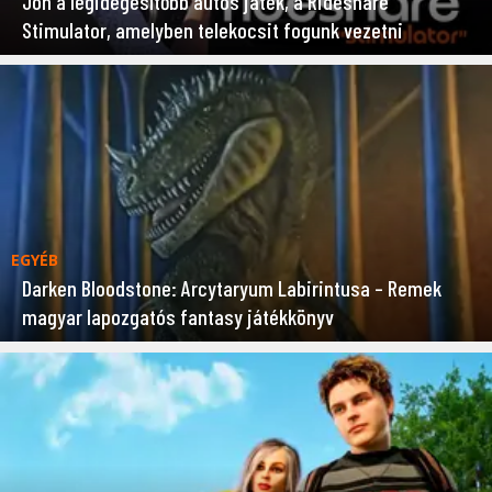
Jön a legidegesítőbb autós játék, a Rideshare
Stimulator, amelyben telekocsit fogunk vezetni
EGYÉB
Darken Bloodstone: Arcytaryum Labirintusa – Remek
magyar lapozgatós fantasy játékkönyv