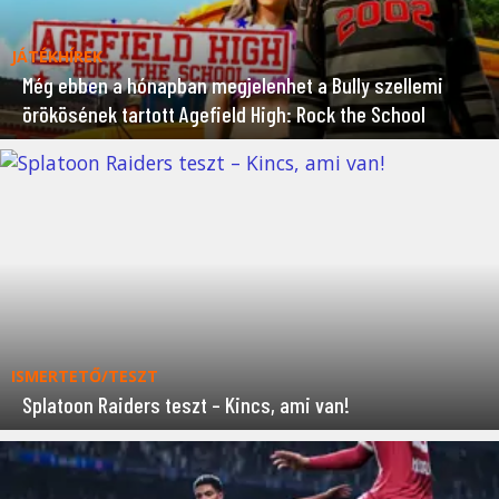
JÁTÉKHÍREK
Még ebben a hónapban megjelenhet a Bully szellemi
örökösének tartott Agefield High: Rock the School
ISMERTETŐ/TESZT
Splatoon Raiders teszt – Kincs, ami van!