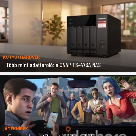
KÜTYÜ+HARDVER
Több mint adattároló: a QNAP TS-473A NAS
JÁTÉKHÍREK