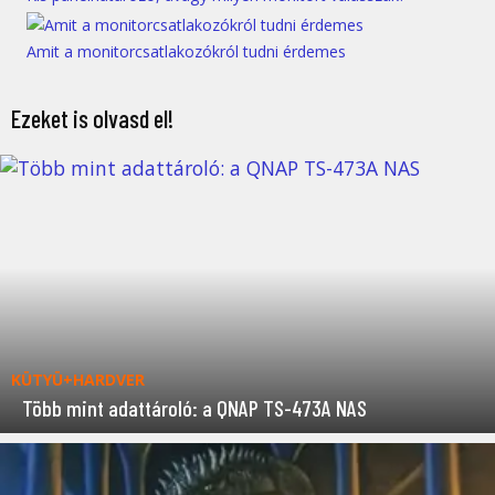
Amit a monitorcsatlakozókról tudni érdemes
Ezeket is olvasd el!
KÜTYÜ+HARDVER
Több mint adattároló: a QNAP TS-473A NAS