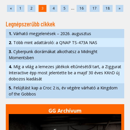
...
«
1
2
3
4
5
16
17
18
»
Legnépszerűbb cikkek
1.
Várható megjelenések – 2026. augusztus
2.
Több mint adattároló: a QNAP TS-473A NAS
3.
Cyberpunk diorámákat alkothatsz a Midnight
Momentsben
4.
Míg a világ a lemezes játékok eltűnésétől tart, a Ziggurat
Interactive épp most jelentette be a majd’ 30 éves KKnD új
dobozos kiadását
5.
Felújítást kap a Croc 2 is, év végére várható a Kingdom
of the Gobbos
GG Archívum