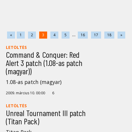
...
«
1
2
3
4
5
16
17
18
»
LETÖLTÉS
Command & Conquer: Red
Alert 3 patch (1.08-as patch
(magyar))
1.08-as patch (magyar)
2009. március 10. 00:00
6
LETÖLTÉS
Unreal Tournament III patch
(Titan Pack)
Titan Pack