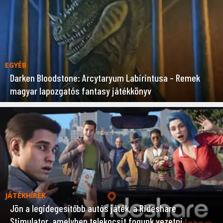
EGYÉB
Darken Bloodstone: Arcytaryum Labirintusa – Remek
magyar lapozgatós fantasy játékkönyv
JÁTÉKHÍREK
Jön a legidegesítőbb autós játék, a Rideshare
Stimulator, amelyben telekocsit fogunk vezetni