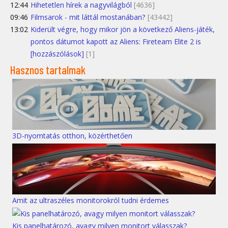
12:44
Hihetetlen hírek a nagyvilágból
[4636]
09:46
Filmsarok - mit láttál mostanában?
[43442]
13:02
Kiderült végre, hogy mikor jön a következő Aliens-játék,
pontos dátumot kapott az Aliens: Fireteam Elite 2 is
[hozzászólások]
[1]
Hasznos tartalmak
3D-nyomtatás otthon, közérthetően
Amit az ultraszéles monitorokról tudni érdemes
Kis panelhatározó, avagy milyen monitort válasszak?