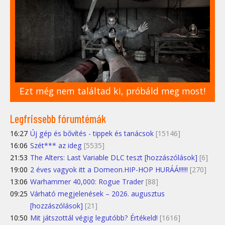
Ezt még nem találtad ki, próbáld meg most!
Legfrissebb fórumtémák
16:27
Új gép és bővítés - tippek és tanácsok
[15146]
16:06
Szét*** az ideg
[5535]
21:53
The Alters: Last Variable DLC teszt [hozzászólások]
[6]
19:00
2 éves vagyok itt a Domeon.HIP-HOP HURÁÁ!!!!!!
[270]
13:06
Warhammer 40,000: Rogue Trader
[88]
09:25
Várható megjelenések – 2026. augusztus
[hozzászólások]
[21]
10:50
Mit játszottál végig legutóbb? Értékeld!
[1616]