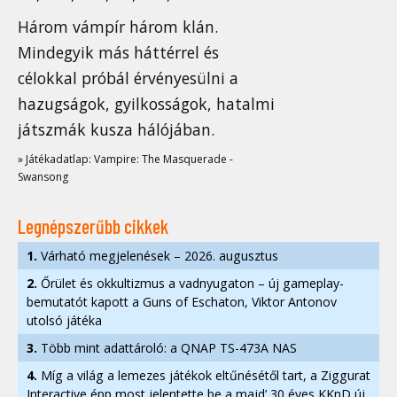
Három vámpír három klán.
Mindegyik más háttérrel és
célokkal próbál érvényesülni a
hazugságok, gyilkosságok, hatalmi
játszmák kusza hálójában.
» Játékadatlap: Vampire: The Masquerade -
Swansong
Legnépszerűbb cikkek
1.
Várható megjelenések – 2026. augusztus
2.
Őrület és okkultizmus a vadnyugaton – új gameplay-
bemutatót kapott a Guns of Eschaton, Viktor Antonov
utolsó játéka
3.
Több mint adattároló: a QNAP TS-473A NAS
4.
Míg a világ a lemezes játékok eltűnésétől tart, a Ziggurat
Interactive épp most jelentette be a majd’ 30 éves KKnD új