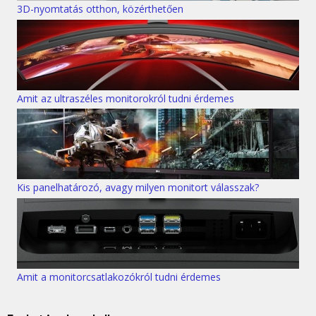
3D-nyomtatás otthon, közérthetően
Amit az ultraszéles monitorokról tudni érdemes
Kis panelhatározó, avagy milyen monitort válasszak?
Amit a monitorcsatlakozókról tudni érdemes