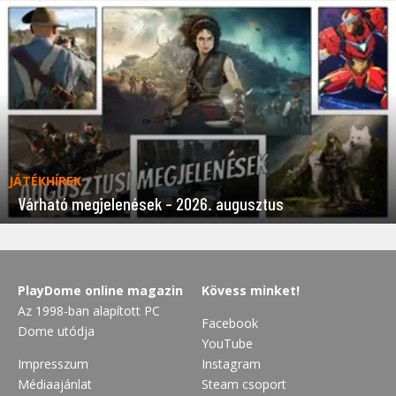
JÁTÉKHÍREK
Várható megjelenések – 2026. augusztus
PlayDome online magazin
Kövess minket!
Az 1998-ban alapított PC
Facebook
Dome utódja
YouTube
Impresszum
Instagram
Médiaajánlat
Steam csoport