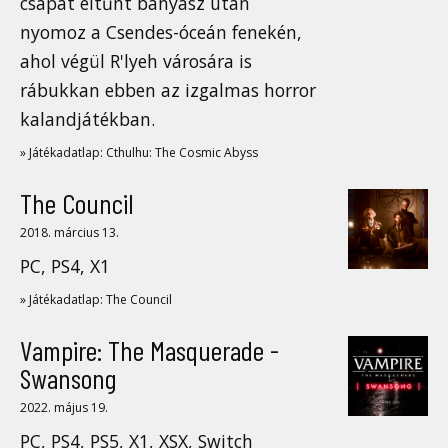
csapat eltűnt bányász után
nyomoz a Csendes-óceán fenekén,
ahol végül R'lyeh városára is
rábukkan ebben az izgalmas horror
kalandjátékban.
» Játékadatlap: Cthulhu: The Cosmic Abyss
The Council
2018. március 13.
PC, PS4, X1
» Játékadatlap: The Council
Vampire: The Masquerade -
Swansong
2022. május 19.
PC, PS4, PS5, X1, XSX, Switch