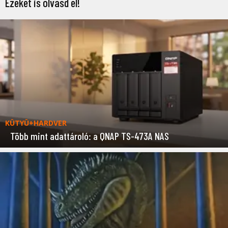
Ezeket is olvasd el!
KÜTYÜ+HARDVER
Több mint adattároló: a QNAP TS-473A NAS