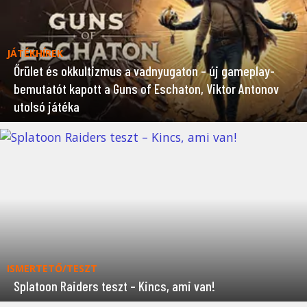
JÁTÉKHÍREK
Őrület és okkultizmus a vadnyugaton – új gameplay-
bemutatót kapott a Guns of Eschaton, Viktor Antonov
utolsó játéka
ISMERTETŐ/TESZT
Splatoon Raiders teszt – Kincs, ami van!