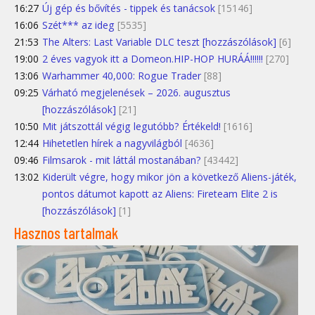
16:27
Új gép és bővítés - tippek és tanácsok
[15146]
16:06
Szét*** az ideg
[5535]
21:53
The Alters: Last Variable DLC teszt [hozzászólások]
[6]
19:00
2 éves vagyok itt a Domeon.HIP-HOP HURÁÁ!!!!!!
[270]
13:06
Warhammer 40,000: Rogue Trader
[88]
09:25
Várható megjelenések – 2026. augusztus
[hozzászólások]
[21]
10:50
Mit játszottál végig legutóbb? Értékeld!
[1616]
12:44
Hihetetlen hírek a nagyvilágból
[4636]
09:46
Filmsarok - mit láttál mostanában?
[43442]
13:02
Kiderült végre, hogy mikor jön a következő Aliens-játék,
pontos dátumot kapott az Aliens: Fireteam Elite 2 is
[hozzászólások]
[1]
Hasznos tartalmak