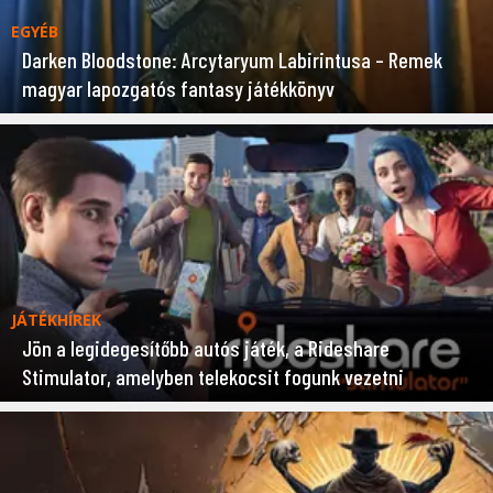
EGYÉB
Darken Bloodstone: Arcytaryum Labirintusa – Remek
magyar lapozgatós fantasy játékkönyv
JÁTÉKHÍREK
Jön a legidegesítőbb autós játék, a Rideshare
Stimulator, amelyben telekocsit fogunk vezetni