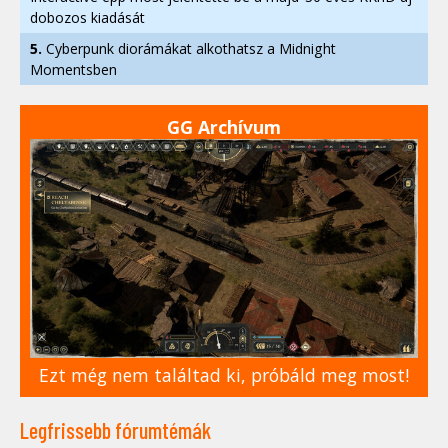
dobozos kiadását
5.
Cyberpunk diorámákat alkothatsz a Midnight
Momentsben
GG Archívum
Ezt még nem találtad ki, próbáld meg most!
Legfrissebb fórumtémák