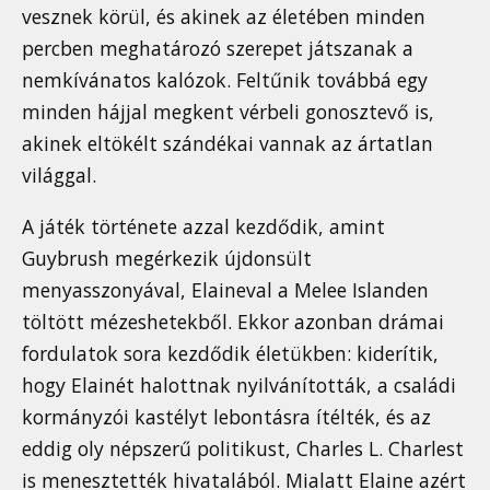
vesznek körül, és akinek az életében minden
percben meghatározó szerepet játszanak a
nemkívánatos kalózok. Feltűnik továbbá egy
minden hájjal megkent vérbeli gonosztevő is,
akinek eltökélt szándékai vannak az ártatlan
világgal.
A játék története azzal kezdődik, amint
Guybrush megérkezik újdonsült
menyasszonyával, Elaineval a Melee Islanden
töltött mézeshetekből. Ekkor azonban drámai
fordulatok sora kezdődik életükben: kiderítik,
hogy Elainét halottnak nyilvánították, a családi
kormányzói kastélyt lebontásra ítélték, és az
eddig oly népszerű politikust, Charles L. Charlest
is menesztették hivatalából. Mialatt Elaine azért