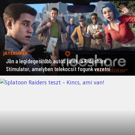
JÁTÉKHÍREK
Jön a legidegesítőbb autós játék, a Rideshare
Stimulator, amelyben telekocsit fogunk vezetni