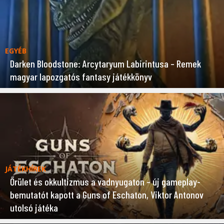
EGYÉB
Darken Bloodstone: Arcytaryum Labirintusa – Remek
magyar lapozgatós fantasy játékkönyv
JÁTÉKHÍREK
Őrület és okkultizmus a vadnyugaton – új gameplay-
bemutatót kapott a Guns of Eschaton, Viktor Antonov
utolsó játéka