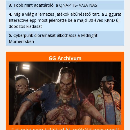
3.
Több mint adattároló: a QNAP TS-473A NAS
4.
Míg a világ a lemezes játékok eltűnésétől tart, a Ziggurat
Interactive épp most jelentette be a majd’ 30 éves KKnD új
dobozos kiadását
5.
Cyberpunk diorámákat alkothatsz a Midnight
Momentsben
GG Archívum
Ezt még nem találtad ki, próbáld meg most!