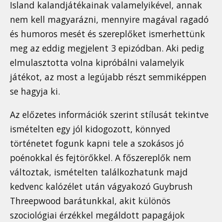
Island kalandjátékainak valamelyikével, annak
nem kell magyarázni, mennyire magával ragadó
és humoros mesét és szereplőket ismerhettünk
meg az eddig megjelent 3 epizódban. Aki pedig
elmulasztotta volna kipróbálni valamelyik
játékot, az most a legújabb részt semmiképpen
se hagyja ki.
Az előzetes információk szerint stílusát tekintve
ismételten egy jól kidogozott, könnyed
történetet fogunk kapni tele a szokásos jó
poénokkal és fejtörőkkel. A főszereplők nem
változtak, ismételten találkozhatunk majd
kedvenc kalózélet után vágyakozó Guybrush
Threepwood barátunkkal, akit különös
szociológiai érzékkel megáldott papagájok