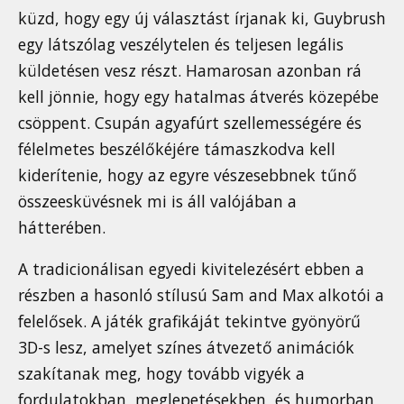
küzd, hogy egy új választást írjanak ki, Guybrush
egy látszólag veszélytelen és teljesen legális
küldetésen vesz részt. Hamarosan azonban rá
kell jönnie, hogy egy hatalmas átverés közepébe
csöppent. Csupán agyafúrt szellemességére és
félelmetes beszélőkéjére támaszkodva kell
kiderítenie, hogy az egyre vészesebbnek tűnő
összeesküvésnek mi is áll valójában a
hátterében.
A tradicionálisan egyedi kivitelezésért ebben a
részben a hasonló stílusú Sam and Max alkotói a
felelősek. A játék grafikáját tekintve gyönyörű
3D-s lesz, amelyet színes átvezető animációk
szakítanak meg, hogy tovább vigyék a
fordulatokban, meglepetésekben, és humorban