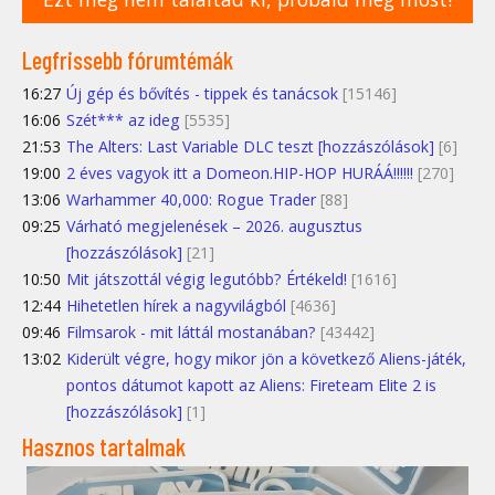
Legfrissebb fórumtémák
16:27
Új gép és bővítés - tippek és tanácsok
[15146]
16:06
Szét*** az ideg
[5535]
21:53
The Alters: Last Variable DLC teszt [hozzászólások]
[6]
19:00
2 éves vagyok itt a Domeon.HIP-HOP HURÁÁ!!!!!!
[270]
13:06
Warhammer 40,000: Rogue Trader
[88]
09:25
Várható megjelenések – 2026. augusztus
[hozzászólások]
[21]
10:50
Mit játszottál végig legutóbb? Értékeld!
[1616]
12:44
Hihetetlen hírek a nagyvilágból
[4636]
09:46
Filmsarok - mit láttál mostanában?
[43442]
13:02
Kiderült végre, hogy mikor jön a következő Aliens-játék,
pontos dátumot kapott az Aliens: Fireteam Elite 2 is
[hozzászólások]
[1]
Hasznos tartalmak