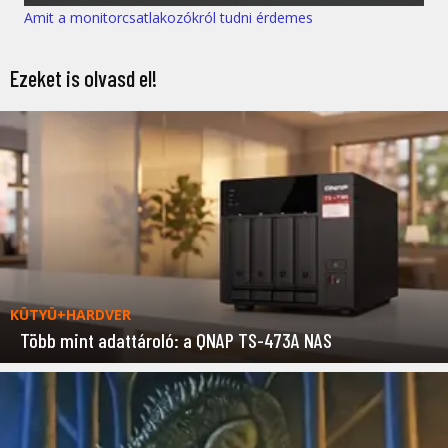
Amit a monitorcsatlakozókról tudni érdemes
Ezeket is olvasd el!
KÜTYÜ+HARDVER
Több mint adattároló: a QNAP TS-473A NAS