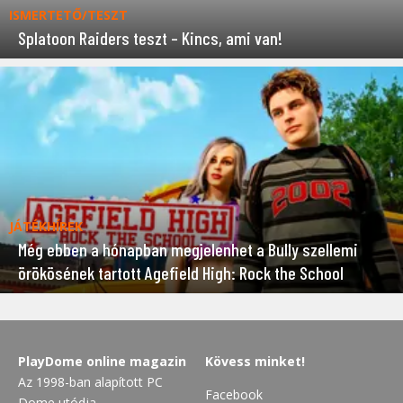
ISMERTETŐ/TESZT
Splatoon Raiders teszt – Kincs, ami van!
JÁTÉKHÍREK
Még ebben a hónapban megjelenhet a Bully szellemi
örökösének tartott Agefield High: Rock the School
PlayDome online magazin
Kövess minket!
Az 1998-ban alapított PC
Facebook
Dome utódja