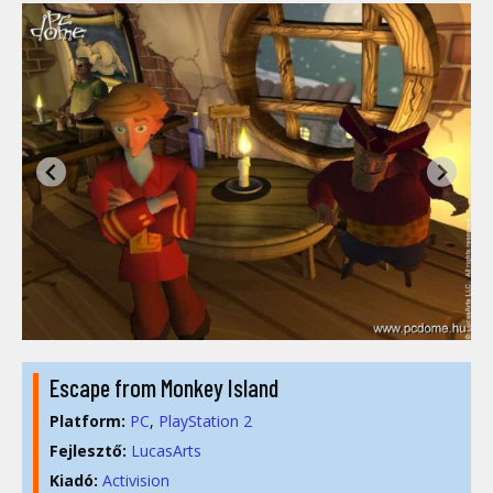
Escape from Monkey Island
Platform:
PC
PlayStation 2
Fejlesztő:
LucasArts
Kiadó:
Activision