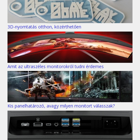
3D-nyomtatás otthon, közérthetően
Amit az ultraszéles monitorokról tudni érdemes
Kis panelhatározó, avagy milyen monitort válasszak?