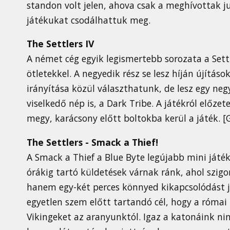
standon volt jelen, ahova csak a meghívottak j
játékukat csodálhattuk meg.
The Settlers IV
A német cég egyik legismertebb sorozata a Settl
ötletekkel. A negyedik rész se lesz híján újítás
irányítása közül választhatunk, de lesz egy ne
viselkedő nép is, a Dark Tribe. A játékról előz
megy, karácsony előtt boltokba kerül a játék. [
The Settlers - Smack a Thief!
A Smack a Thief a Blue Byte legújabb mini játék
órákig tartó küldetések várnak ránk, ahol szi
hanem egy-két perces könnyed kikapcsolódást 
egyetlen szem előtt tartandó cél, hogy a római
Vikingeket az aranyunktól. Igaz a katonáink ni