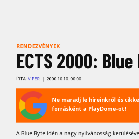
RENDEZVÉNYEK
ECTS 2000: Blue 
ÍRTA:
VIPER
2000.10.10. 00:00
Ne maradj le híreinkről és cikkei
forrásként a PlayDome-ot!
A Blue Byte idén a nagy nyilvánosság kerüléséve