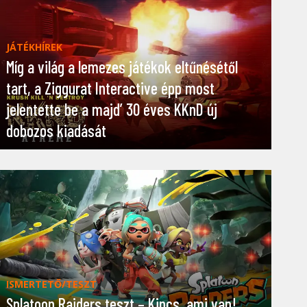
JÁTÉKHÍREK
Míg a világ a lemezes játékok eltűnésétől
tart, a Ziggurat Interactive épp most
jelentette be a majd’ 30 éves KKnD új
dobozos kiadását
ISMERTETŐ/TESZT
Splatoon Raiders teszt – Kincs, ami van!