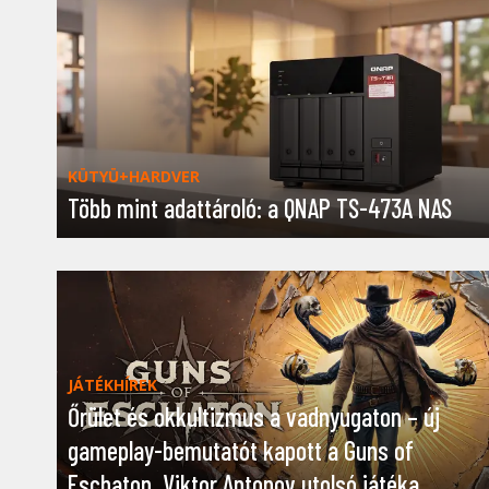
KÜTYÜ+HARDVER
Több mint adattároló: a QNAP TS-473A NAS
JÁTÉKHÍREK
Őrület és okkultizmus a vadnyugaton – új
gameplay-bemutatót kapott a Guns of
Eschaton, Viktor Antonov utolsó játéka