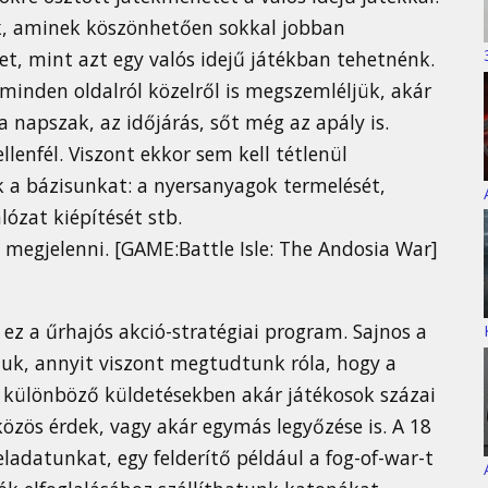
uk, aminek köszönhetően sokkal jobban
t, mint azt egy valós idejű játékban tehetnénk.
 minden oldalról közelről is megszemléljük, akár
 napszak, az időjárás, sőt még az apály is.
llenfél. Viszont ekkor sem kell tétlenül
 a bázisunkat: a nyersanyagok termelését,
lózat kiépítését stb.
 megjelenni. [GAME:Battle Isle: The Andosia War]
z ez a űrhajós akció-stratégiai program. Sajnos a
uk, annyit viszont megtudtunk róla, hogy a
 különböző küldetésekben akár játékosok százai
 közös érdek, vagy akár egymás legyőzése is. A 18
ladatunkat, egy felderítő például a fog-of-war-t