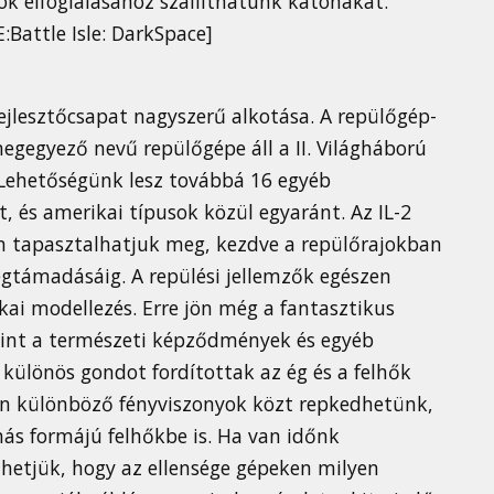
ók elfoglalásához szállíthatunk katonákat.
Battle Isle: DarkSpace]
jlesztőcsapat nagyszerű alkotása. A repülőgép-
gegyező nevű repülőgépe áll a II. Világháború
 Lehetőségünk lesz továbbá 16 egyéb
t, és amerikai típusok közül egyaránt. Az IL-2
n tapasztalhatjuk meg, kezdve a repülőrajokban
egtámadásáig. A repülési jellemzők egészen
ikai modellezés. Erre jön még a fantasztikus
int a természeti képződmények és egyéb
különös gondot fordítottak az ég és a felhők
n különböző fényviszonyok közt repkedhetünk,
más formájú felhőkbe is. Ha van időnk
hetjük, hogy az ellensége gépeken milyen