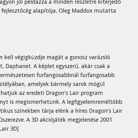
nagyon jól példázza a minden részletre kiterjedő
 fejlesztőcég alapítója, Oleg Maddox mutatta
en kell végigküzdje magát a gonosz varázsló
, Daphanet. A képlet egyszerű, akár csak a
természetesen furfangosabbnál furfangosabb
kastélyában, amelyek bármely sarok mögül
álhatjuk az eredeti Dragon's Lair program
ényt is megismerhetünk. A legfigyelemreméltóbb
tikus színekben tárja elénk a híres Dragon's Lair
fűszerezve. A 3D akciójáték megjelenése 2001
air 3D]