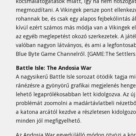
kocsmalátogatások miatt, így ha nem noszogatj
megmozdítani. A Vikingek persze pont ellenkezől
rohannak be, és csak egy alapos fejbekólintás ál
kívül ezért számos más módja van a Vikingek e
az egyéb meglepetést okozó szerkezetek. A játé
valóban nagyon látványos, és ami a legfontosab
Blue Byte Game Channelről. [GAME:The Settlers
Battle Isle: The Andosia War
A nagysikerű Battle Isle sorozat ötödik tagja m
ránézésre a gyönyörű grafikai megjelenés henger
lehető legaprólékosabban lett kidolgozva. Az 
problémát zoomolni a madártávlatbeli nézetből 
a katona arcától kezdve a részletesen kidolgozo
minden jól megfigyelhető.
Az Andosia War egyedülálló módon ötvözi a körö