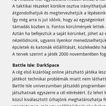
A taktikai részeket körökre osztva irányíthatj
átgondolhatjuk és megtervezhetjük a lépéseinke
Így még arra is jut időnk, hogy az egységeinket
támadás közben is. Fontos körülmények lettek a
Aztán ha befejeztük a saját körünket, jöhet az e
nézelődnünk, ugyanis ilyenkor menedzselhetjük
épületek és katonák előállítását, közlekedési há
A tervek szerint a játék 2000 novemberében fog
Battle Isle: DarkSpace
A cég első kizárólag online játszható játéka les
játékot technikai problémák miatt nem láthatt
Battle Isle univerzumban játszódó programban
játszhatnak egyszerre a cél eléréséért. Ez lehet
közül kiválasztott űrhajónk meghatározhatja fe