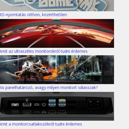
3D-nyomtatás otthon, közérthetően
Amit az ultraszéles monitorokról tudni érdemes
Kis panelhatározó, avagy milyen monitort válasszak?
Amit a monitorcsatlakozókról tudni érdemes