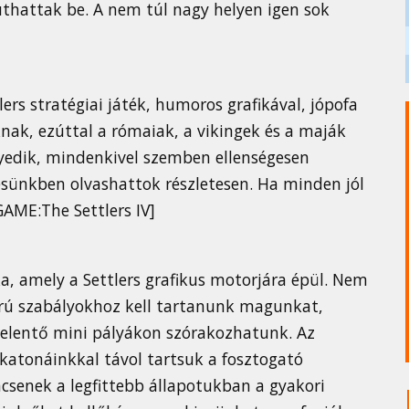
uthattak be. A nem túl nagy helyen igen sok
ers stratégiai játék, humoros grafikával, jópofa
oknak, ezúttal a rómaiak, a vikingek és a maják
gyedik, mindenkivel szemben ellenségesen
etesünkben olvashattok részletesen. Ha minden jól
GAME:The Settlers IV]
a, amely a Settlers grafikus motorjára épül. Nem
gorú szabályokhoz kell tartanunk magunkat,
jelentő mini pályákon szórakozhatunk. Az
 katonáinkkal távol tartsuk a fosztogató
ncsenek a legfittebb állapotukban a gyakori