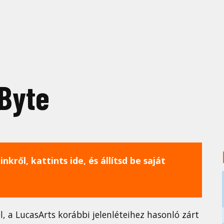
Byte
nkről, kattints ide, és állítsd be saját
l, a LucasArts korábbi jelenléteihez hasonló zárt