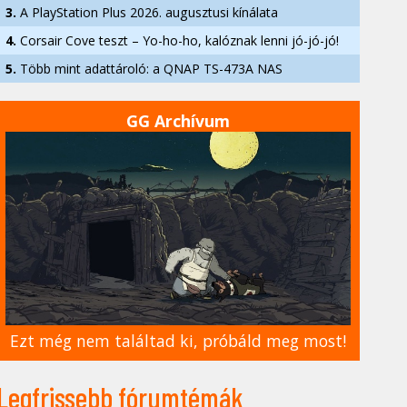
3.
A PlayStation Plus 2026. augusztusi kínálata
4.
Corsair Cove teszt – Yo-ho-ho, kalóznak lenni jó-jó-jó!
5.
Több mint adattároló: a QNAP TS-473A NAS
GG Archívum
Ezt még nem találtad ki, próbáld meg most!
Legfrissebb fórumtémák