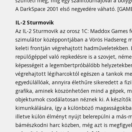
szünteti meg, míg egy szállítóűrhajóval a bolyg
A DarkSpace 2001 első negyedére váható. [GAME:
IL-2 Sturmovik
Az IL-2 Sturmovik az orosz 1C: Maddox Games fe
szimulátor középpontjában a Vörös Hadsereg me
keleti frontján végrehajtott hadműveletekben.
repülőgéppel való repkedésre is a szovjet, néme
képességeit a legembertpróbálóbb helyzetekbe
végrehajtott légiharcoktól egészen a tankok m
egyedülállóak, annyira élethűre sikeredett a fiz
grafika, aminek köszönhetően mind a gépek, m
objektumok csodálatosan néznek ki. A készítők 
kimunkálására, így a különböző magasságokba
illetve külön élményt nyújt belerepülni a más-
bámészkodni harc közben, még azt is megfigyel