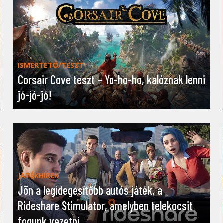
ISMERTETŐ/TESZT
Corsair Cove teszt – Yo-ho-ho, kalóznak lenni
jó-jó-jó!
JÁTÉKHÍREK
Jön a legidegesítőbb autós játék, a
Rideshare Stimulator, amelyben telekocsit
fogunk vezetni