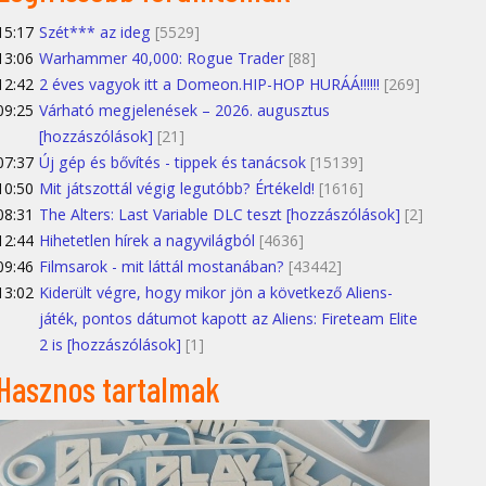
15:17
Szét*** az ideg
[5529]
13:06
Warhammer 40,000: Rogue Trader
[88]
12:42
2 éves vagyok itt a Domeon.HIP-HOP HURÁÁ!!!!!!
[269]
09:25
Várható megjelenések – 2026. augusztus
[hozzászólások]
[21]
07:37
Új gép és bővítés - tippek és tanácsok
[15139]
10:50
Mit játszottál végig legutóbb? Értékeld!
[1616]
08:31
The Alters: Last Variable DLC teszt [hozzászólások]
[2]
12:44
Hihetetlen hírek a nagyvilágból
[4636]
09:46
Filmsarok - mit láttál mostanában?
[43442]
13:02
Kiderült végre, hogy mikor jön a következő Aliens-
játék, pontos dátumot kapott az Aliens: Fireteam Elite
2 is [hozzászólások]
[1]
Hasznos tartalmak