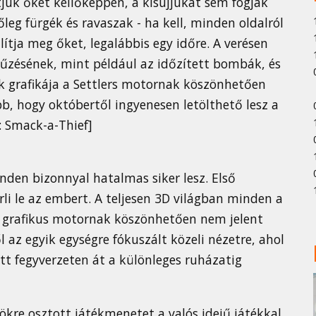
uk őket kellőképpen, a kisujjukat sem fogják
eg fürgék és ravaszak - ha kell, minden oldalról
lítja meg őket, legalábbis egy időre. A verésen
lűzésének, mint például az időzített bombák, és
k grafikája a Settlers motornak köszönhetően
b, hogy októbertől ingyenesen letölthető lesz a
: Smack-a-Thief]
inden bizonnyal hatalmas siker lesz. Első
li le az embert. A teljesen 3D világban minden a
új grafikus motornak köszönhetően nem jelent
az egyik egységre fókuszált közeli nézetre, ahol
tt fegyverzeten át a különleges ruházatig
kre osztott játékmenetet a valós idejű játékkal.