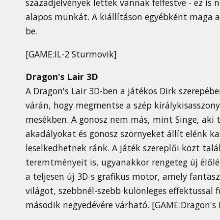
századjelvények lettek vannak felfestve - ez is 
alapos munkát. A kiállításon egyébként maga a
be.
[GAME:IL-2 Sturmovik]
Dragon's Lair 3D
A Dragon's Lair 3D-ben a játékos Dirk szerepéb
várán, hogy megmentse a szép királykisasszonyt
mesékben. A gonosz nem más, mint Singe, aki 
akadályokat és gonosz szörnyeket állít elénk 
leselkedhetnek ránk. A játék szereplői közt tal
teremtményeit is, ugyanakkor rengeteg új élől
a teljesen új 3D-s grafikus motor, amely fantasz
világot, szebbnél-szebb különleges effektussal 
második negyedévére várható. [GAME:Dragon's L