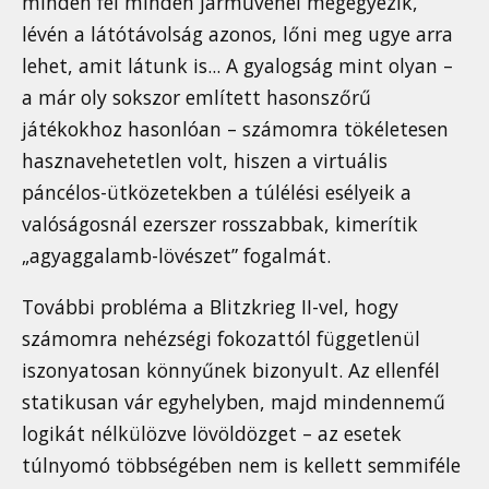
minden fél minden járművénél megegyezik,
lévén a látótávolság azonos, lőni meg ugye arra
lehet, amit látunk is... A gyalogság mint olyan –
a már oly sokszor említett hasonszőrű
játékokhoz hasonlóan – számomra tökéletesen
hasznavehetetlen volt, hiszen a virtuális
páncélos-ütközetekben a túlélési esélyeik a
valóságosnál ezerszer rosszabbak, kimerítik
„agyaggalamb-lövészet” fogalmát.
További probléma a Blitzkrieg II-vel, hogy
számomra nehézségi fokozattól függetlenül
iszonyatosan könnyűnek bizonyult. Az ellenfél
statikusan vár egyhelyben, majd mindennemű
logikát nélkülözve lövöldözget – az esetek
túlnyomó többségében nem is kellett semmiféle