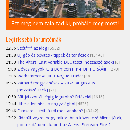
Ezt még nem találtad ki, próbáld meg most!
Legfrissebb fórumtémák
22:56
Szét*** az ideg
[5532]
21:58
Új gép és bővítés - tippek és tanácsok
[15140]
21:53
The Alters: Last Variable DLC teszt [hozzászólások]
[6]
19:00
2 éves vagyok itt a Domeon.HIP-HOP HURÁÁ!!!!!!
[270]
13:06
Warhammer 40,000: Rogue Trader
[88]
09:25
Várható megjelenések – 2026. augusztus
[hozzászólások]
[21]
10:50
Mit játszottál végig legutóbb? Értékeld!
[1616]
12:44
Hihetetlen hírek a nagyvilágból
[4636]
09:46
Filmsarok - mit láttál mostanában?
[43442]
13:02
Kiderült végre, hogy mikor jön a következő Aliens-játék,
pontos dátumot kapott az Aliens: Fireteam Elite 2 is