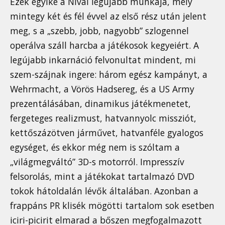
Ezek egyike a Nival legújabb munkája, mely
mintegy két és fél évvel az első rész után jelent
meg, s a „szebb, jobb, nagyobb” szlogennel
operálva száll harcba a játékosok kegyeiért. A
legújabb inkarnáció felvonultat mindent, mi
szem-szájnak ingere: három egész kampányt, a
Wehrmacht, a Vörös Hadsereg, és a US Army
prezentálásában, dinamikus játékmenetet,
fergeteges realizmust, hatvannyolc missziót,
kettőszázötven járművet, hatvanféle gyalogos
egységet, és ekkor még nem is szóltam a
„világmegváltó” 3D-s motorról. Impresszív
felsorolás, mint a játékokat tartalmazó DVD
tokok hátoldalán lévők általában. Azonban a
frappáns PR klisék mögötti tartalom sok esetben
iciri-picirit elmarad a bőszen megfogalmazott