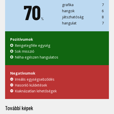
70
grafika
7
hangok
6
játszhatóság
8
%
hangulat
7
Pozitívumok
Rengetegféle egység
Sok misszió
Néha egészen hangulatos
Negatívumok
Irreális egységsebződés
Hasonló küldetések
Kiaknázatlan lehetőségek
További képek