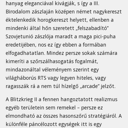
hanyag eleganciával kivágják, s így a III.
Birodalom zászlaján középen német nagykereszt
éktelenkedik horogkereszt helyett, ellenben a
mindenki által hőn szeretett „felszabadító”
Szovjetunió zászlója maradt a maga pici-puha
eredetijében, nos ez így ebben a formában
elfogadhatatlan. Mindez persze sokak számára
kimeríti a szőrszálhasogatás fogalmát,
mindazonáltal véleményem szerint egy
világháborús RTS vagy legyen hiteles, vagy
ragasszák rá a nem túl hízelgő „arcade” jelzőt.
A Blitzkrieg II a fennen hangoztatott realizmus
egyéb területein sem remekel – persze ez
elmondható az összes hasonszőrű stratégiáról. A
különféle páncélozott egységek itt is egy