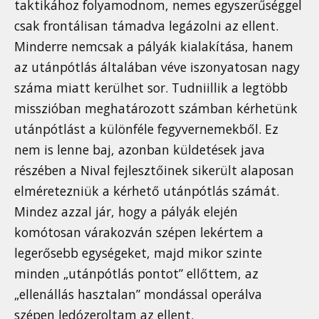
taktikához folyamodnom, nemes egyszerűséggel
csak frontálisan támadva legázolni az ellent.
Minderre nemcsak a pályák kialakítása, hanem
az utánpótlás általában véve iszonyatosan nagy
száma miatt kerülhet sor. Tudniillik a legtöbb
misszióban meghatározott számban kérhetünk
utánpótlást a különféle fegyvernemekből. Ez
nem is lenne baj, azonban küldetések java
részében a Nival fejlesztőinek sikerült alaposan
elméretezniük a kérhető utánpótlás számát.
Mindez azzal jár, hogy a pályák elején
komótosan várakozván szépen lekértem a
legerősebb egységeket, majd mikor szinte
minden „utánpótlás pontot” ellőttem, az
„ellenállás hasztalan” mondással operálva
szépen ledózeroltam az ellent.