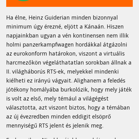
Ha élne, Heinz Guiderian minden bizonnyal
minimum úgy érezné, eljött a Kánaán. Hiszen
napjainkban ugyan a vén kontinensen nem illik
holmi panzerkampfwagen hordákkal átgázolni
az eurokonform határokon, viszont a virtuális
harcmezőkön végeláthatatlan sorokban állnak a
II. világháborús RTS-ek, melyekkel mindenki
kiélheti ez irányú vágyait. Alighanem a feledés
jótékony homályába burkolózik, hogy mely játék
is volt az első, mely témául a világégést
választotta, azt viszont biztos, hogy a témában
az új évezredben minden eddigit elsöprő
mennyiségű RTS jelent és jelenik meg.