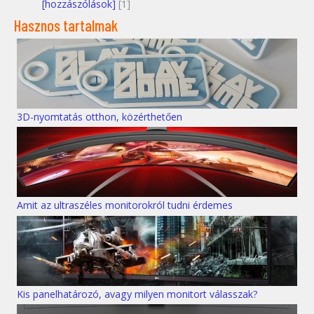
[hozzászólások]
[1]
Hasznos tartalmak
3D-nyomtatás otthon, közérthetően
Amit az ultraszéles monitorokról tudni érdemes
Kis panelhatározó, avagy milyen monitort válasszak?