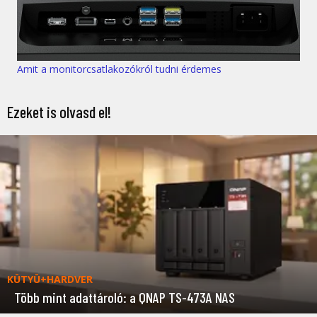
Amit a monitorcsatlakozókról tudni érdemes
Ezeket is olvasd el!
KÜTYÜ+HARDVER
Több mint adattároló: a QNAP TS-473A NAS