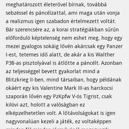
meghatározott életerővel bírnak, továbbá
sebzéssel és páncélzattal, ami maga után vonja
a realizmus igen szabadon értelmezett voltát.
Bár szerencsére az, a korai stratégiákban sűrűn
előforduló képtelenség nem eshet meg, hogy egy
mezei gyalogos sokáig lővén akárcsak egy Panzer
I-est, tetemes idő alatt, de akár a kis Walther
P38-as pisztolyával is átlőtte a páncélt. Azonban
az teljességgel bevett gyakorlat mind a
Blitzkrieg II-ben, mind társaiban, hogy példának
okáért egy kis Valentine Mark III-as harckocsi
szaporán lővén egy PzKpfw V-ös Tigrist, csak
kilövi azt, holott a valóságban ez
elképzelhetetlen volt. A lőtávolságokat is igen
nagyvonalúan kezeli a játék, ez voltaképpen