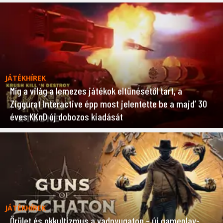
JÁTÉKHÍREK
Míg a világ a lemezes játékok eltűnésétől tart, a
Ziggurat Interactive épp most jelentette be a majd’ 30
éves KKnD új dobozos kiadását
JÁTÉKHÍREK
Őrület és okkultizmus a vadnyugaton – új gameplay-