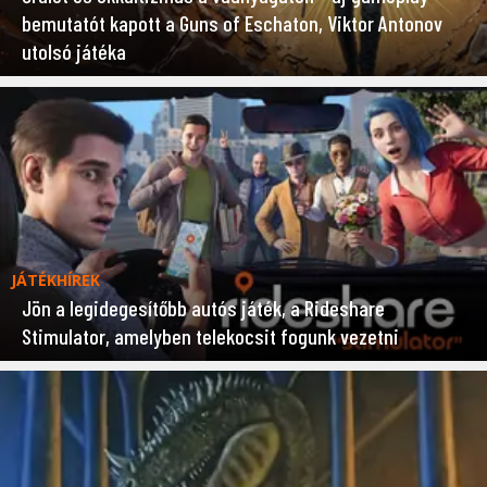
bemutatót kapott a Guns of Eschaton, Viktor Antonov
utolsó játéka
JÁTÉKHÍREK
Jön a legidegesítőbb autós játék, a Rideshare
Stimulator, amelyben telekocsit fogunk vezetni