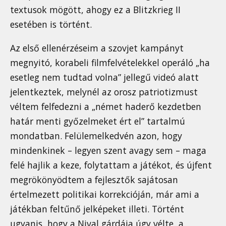
textusok mögött, ahogy ez a Blitzkrieg II
esetében is történt.
Az első ellenérzéseim a szovjet kampányt
megnyitó, korabeli filmfelvételekkel operáló „ha
esetleg nem tudtad volna” jellegű videó alatt
jelentkeztek, melynél az orosz patriotizmust
véltem felfedezni a „német haderő kezdetben
határ menti győzelmeket ért el” tartalmú
mondatban. Felülemelkedvén azon, hogy
mindenkinek – legyen szent avagy sem – maga
felé hajlik a keze, folytattam a játékot, és újfent
megrökönyödtem a fejlesztők sajátosan
értelmezett politikai korrekcióján, már ami a
játékban feltűnő jelképeket illeti. Történt
ugyanis, hogy a Nival gárdája úgy vélte, a