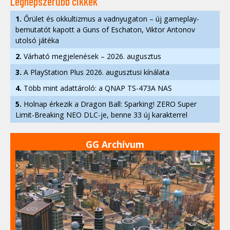
Legnépszerűbb cikkek
1.
Őrület és okkultizmus a vadnyugaton – új gameplay-
bemutatót kapott a Guns of Eschaton, Viktor Antonov
utolsó játéka
2.
Várható megjelenések – 2026. augusztus
3.
A PlayStation Plus 2026. augusztusi kínálata
4.
Több mint adattároló: a QNAP TS-473A NAS
5.
Holnap érkezik a Dragon Ball: Sparking! ZERO Super
Limit-Breaking NEO DLC-je, benne 33 új karakterrel
GG Archívum