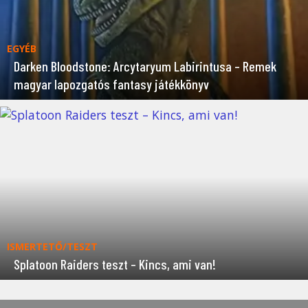
EGYÉB
Darken Bloodstone: Arcytaryum Labirintusa – Remek
magyar lapozgatós fantasy játékkönyv
ISMERTETŐ/TESZT
Splatoon Raiders teszt – Kincs, ami van!