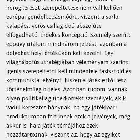
horogkereszt szerepeltetése nem vall kellően
európai gondolkodásmódra, viszont a sarló-
kalapács, vörös csillag duó abszolúte
elfogadható. Érdekes koncepció. Személy szerint
éppúgy utálom mindhárom jelzést, azonban a
dolgokat helyi értékükön kell kezelni. Egy
világháborús stratégiában véleményem szerint
igenis szerepeltetni kell mindenféle fasisztoid és
kommunista jelvényt, hiszen a játék ettől lesz
történelmileg hiteles. Azonban tudom, vannak
olyan politikailag überkorrekt személyek, akik
vadul keresztet hánynak, ha egy játékipari
produktumban feltűnnek ezek a jelvények, még
akkor is, ha a játék témájához ezek
hozzátartoznak. Viszont az, hogy az egyiket