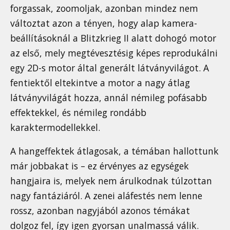
forgassak, zoomoljak, azonban mindez nem
változtat azon a tényen, hogy alap kamera-
beállításoknál a Blitzkrieg II alatt dohogó motor
az első, mely megtévesztésig képes reprodukálni
egy 2D-s motor által generált látványvilágot. A
fentiektől eltekintve a motor a nagy átlag
látványvilágát hozza, annál némileg pofásabb
effektekkel, és némileg rondább
karaktermodellekkel.
A hangeffektek átlagosak, a témában hallottunk
már jobbakat is – ez érvényes az egységek
hangjaira is, melyek nem árulkodnak túlzottan
nagy fantáziáról. A zenei aláfestés nem lenne
rossz, azonban nagyjából azonos témákat
dolgoz fel, így igen gyorsan unalmassá válik.