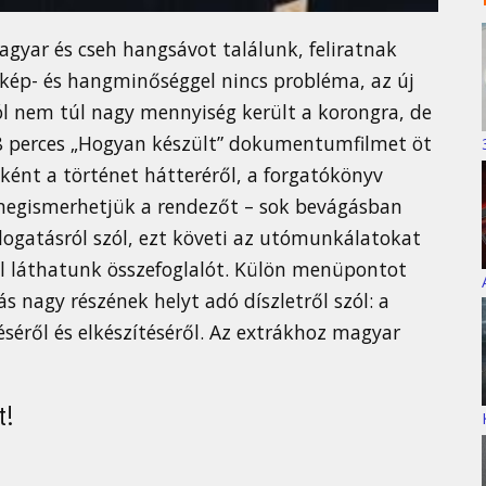
agyar és cseh hangsávot találunk, feliratnak
 kép- és hangminőséggel nincs probléma, az új
ól nem túl nagy mennyiség került a korongra, de
 38 perces „Hogyan készült” dokumentumfilmet öt
őként a történet hátteréről, a forgatókönyv
 megismerhetjük a rendezőt – sok bevágásban
logatásról szól, ezt követi az utómunkálatokat
ról láthatunk összefoglalót. Külön menüpontot
ás nagy részének helyt adó díszletről szól: a
éről és elkészítéséről. Az extrákhoz magyar
t!