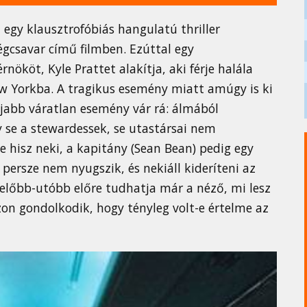
 egy klausztrofóbiás hangulatú thriller
gcsavar című filmben. Ezúttal egy
köt, Kyle Prattet alakítja, aki férje halála
w Yorkba. A tragikus esemény miatt amúgy is ki
újabb váratlan esemény vár rá: álmából
y se a stewardessek, se utastársai nem
 hisz neki, a kapitány (Sean Bean) pedig egy
e persze nem nyugszik, és nekiáll kideríteni az
 előbb-utóbb előre tudhatja már a néző, mi lesz
zon gondolkodik, hogy tényleg volt-e értelme az