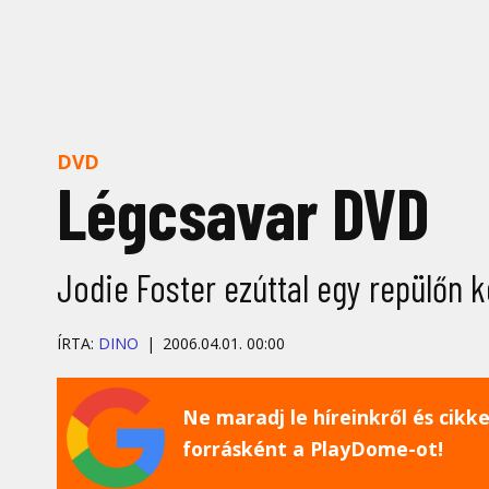
DVD
Légcsavar DVD
Jodie Foster ezúttal egy repülőn k
ÍRTA:
DINO
2006.04.01. 00:00
Ne maradj le híreinkről és cikkei
forrásként a PlayDome-ot!