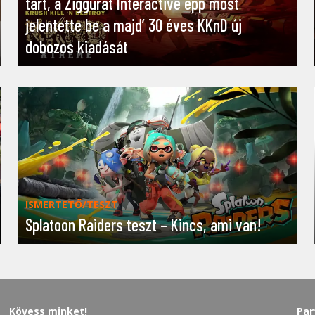
tart, a Ziggurat Interactive épp most
jelentette be a majd’ 30 éves KKnD új
dobozos kiadását
ISMERTETŐ/TESZT
Splatoon Raiders teszt – Kincs, ami van!
Kövess minket!
Par