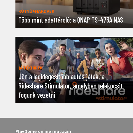
KÜTYÜ+HARDVER
Több mint adattároló: a QNAP TS-473A NAS
JÁTÉKHÍREK
Jön a legidegesítőbb autós játék, a
Rideshare Stimulator, amelyben telekocsit
fogunk vezetni
PlayDome online magazin