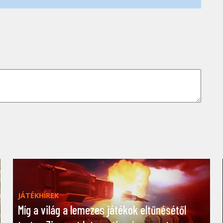
JÁTÉKHÍREK
Míg a világ a lemezes játékok eltűnésétől