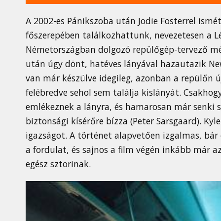
A 2002-es Pánikszoba után Jodie Fosterrel ismét
főszerepében találkozhattunk, nevezetesen a Lé
Németországban dolgozó repülőgép-tervező mérnö
után úgy dönt, hatéves lányával hazautazik Ne
van már készülve idegileg, azonban a repülőn 
felébredve sehol sem találja kislányát. Csakhog
emlékeznek a lányra, és hamarosan már senki se
biztonsági kísérőre bízza (Peter Sarsgaard). Kyl
igazságot. A történet alapvetően izgalmas, bár
a fordulat, és sajnos a film végén inkább már a
egész sztorinak.