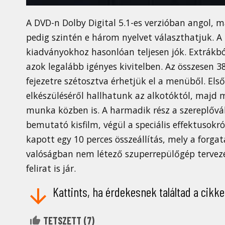
A DVD-n Dolby Digital 5.1-es verzióban angol, m
pedig szintén e három nyelvet választhatjuk. A
kiadványokhoz hasonlóan teljesen jók. Extrákb
azok legalább igényes kivitelben. Az összesen
fejezetre szétosztva érhetjük el a menüből. Els
elkészüléséről hallhatunk az alkotóktól, majd
munka közben is. A harmadik rész a szereplővá
bemutató kisfilm, végül a speciális effektusok
kapott egy 10 perces összeállítás, mely a forgat
valóságban nem létező szuperrepülőgép tervezés
felirat is jár.
Kattints, ha érdekesnek találtad a cikke
TETSZETT (
7
)