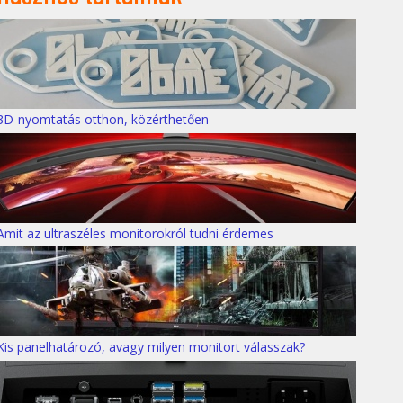
3D-nyomtatás otthon, közérthetően
Amit az ultraszéles monitorokról tudni érdemes
Kis panelhatározó, avagy milyen monitort válasszak?