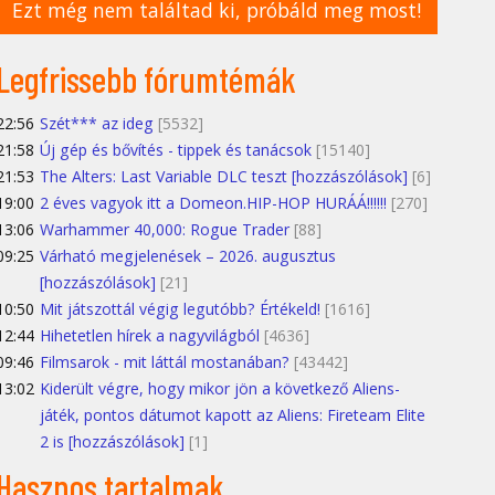
Ezt még nem találtad ki, próbáld meg most!
Legfrissebb fórumtémák
22:56
Szét*** az ideg
[5532]
21:58
Új gép és bővítés - tippek és tanácsok
[15140]
21:53
The Alters: Last Variable DLC teszt [hozzászólások]
[6]
19:00
2 éves vagyok itt a Domeon.HIP-HOP HURÁÁ!!!!!!
[270]
13:06
Warhammer 40,000: Rogue Trader
[88]
09:25
Várható megjelenések – 2026. augusztus
[hozzászólások]
[21]
10:50
Mit játszottál végig legutóbb? Értékeld!
[1616]
12:44
Hihetetlen hírek a nagyvilágból
[4636]
09:46
Filmsarok - mit láttál mostanában?
[43442]
13:02
Kiderült végre, hogy mikor jön a következő Aliens-
játék, pontos dátumot kapott az Aliens: Fireteam Elite
2 is [hozzászólások]
[1]
Hasznos tartalmak