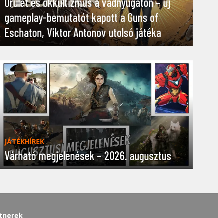
Őrület és okkultizmus a vadnyugaton – új
gameplay-bemutatót kapott a Guns of
Eschaton, Viktor Antonov utolsó játéka
JÁTÉKHÍREK
Várható megjelenések – 2026. augusztus
tnerek