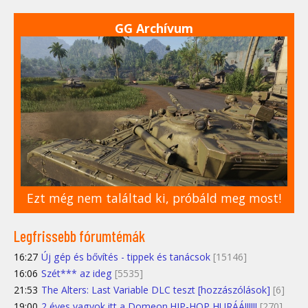
GG Archívum
Ezt még nem találtad ki, próbáld meg most!
Legfrissebb fórumtémák
16:27
Új gép és bővítés - tippek és tanácsok
[15146]
16:06
Szét*** az ideg
[5535]
21:53
The Alters: Last Variable DLC teszt [hozzászólások]
[6]
19:00
2 éves vagyok itt a Domeon.HIP-HOP HURÁÁ!!!!!!
[270]