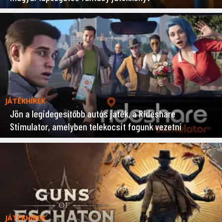
JÁTÉKHÍREK
Jön a legidegesítőbb autós játék, a Rideshare
Stimulator, amelyben telekocsit fogunk vezetni
JÁTÉKHÍREK