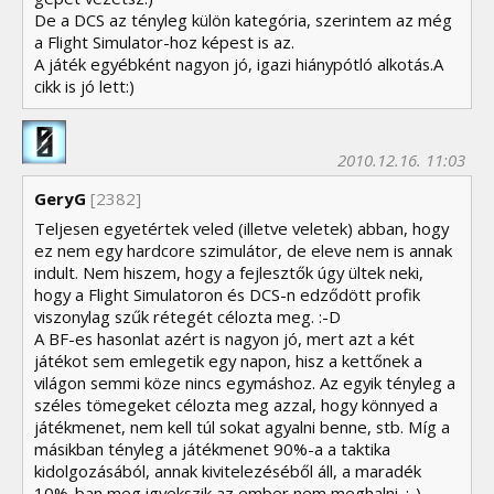
De a DCS az tényleg külön kategória, szerintem az még
a Flight Simulator-hoz képest is az.
A játék egyébként nagyon jó, igazi hiánypótló alkotás.A
cikk is jó lett:)
2010.12.16. 11:03
GeryG
[2382]
Teljesen egyetértek veled (illetve veletek) abban, hogy
ez nem egy hardcore szimulátor, de eleve nem is annak
indult. Nem hiszem, hogy a fejlesztők úgy ültek neki,
hogy a Flight Simulatoron és DCS-n edződött profik
viszonylag szűk rétegét célozta meg. :-D
A BF-es hasonlat azért is nagyon jó, mert azt a két
játékot sem emlegetik egy napon, hisz a kettőnek a
világon semmi köze nincs egymáshoz. Az egyik tényleg a
széles tömegeket célozta meg azzal, hogy könnyed a
játékmenet, nem kell túl sokat agyalni benne, stb. Míg a
másikban tényleg a játékmenet 90%-a a taktika
kidolgozásából, annak kivitelezéséből áll, a maradék
10%-ban meg igyekszik az ember nem meghalni. :-)