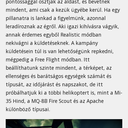
pontossággal osztják az áldást, és bevetnek
mindent, ami csak a kezük ügyébe kerül. Ha egy
pillanatra is lankad a figyelmünk, azonnal
leradíroznak az égről. Aki igazi kihívásra vágyik,
annak érdemes egyből Realistic módban
nekivágni a küldetéseknek. A kampány
küldetésein túl is van lehetőségünk repkedni,
mégpedig a Free Flight módban. Itt
beállíthatunk szinte mindent, a térképet, az
ellenséges és barátságos egységek számát és
típusát, az időjárást és napszakot, de itt
próbálhatjuk ki a többi helikoptert is, mint a Mi-
35 Hind, a MQ-8B Fire Scout és az Apache
különböző típusai.