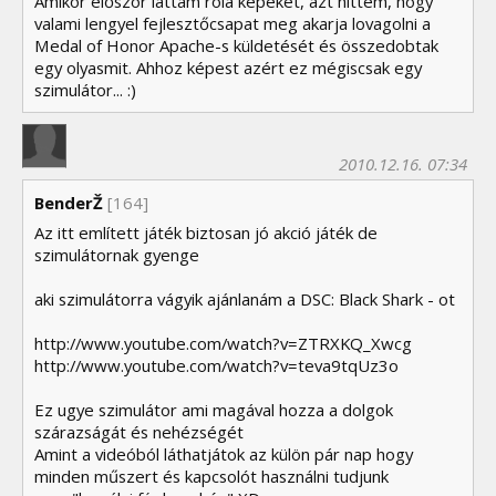
Amikor először láttam róla képeket, azt hittem, hogy
valami lengyel fejlesztőcsapat meg akarja lovagolni a
Medal of Honor Apache-s küldetését és összedobtak
egy olyasmit. Ahhoz képest azért ez mégiscsak egy
szimulátor... :)
2010.12.16. 07:34
BenderŽ
[164]
Az itt említett játék biztosan jó akció játék de
szimulátornak gyenge
aki szimulátorra vágyik ajánlanám a DSC: Black Shark - ot
http://www.youtube.com/watch?v=ZTRXKQ_Xwcg
http://www.youtube.com/watch?v=teva9tqUz3o
Ez ugye szimulátor ami magával hozza a dolgok
szárazságát és nehézségét
Amint a videóból láthatjátok az külön pár nap hogy
minden műszert és kapcsolót használni tudjunk