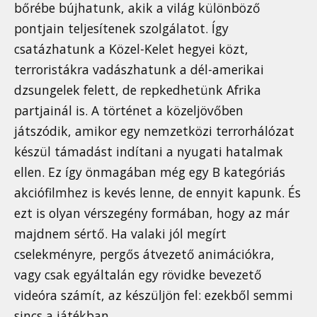
bőrébe bújhatunk, akik a világ különböző
pontjain teljesítenek szolgálatot. Így
csatázhatunk a Közel-Kelet hegyei közt,
terroristákra vadászhatunk a dél-amerikai
dzsungelek felett, de repkedhetünk Afrika
partjainál is. A történet a közeljövőben
játszódik, amikor egy nemzetközi terrorhálózat
készül támadást indítani a nyugati hatalmak
ellen. Ez így önmagában még egy B kategóriás
akciófilmhez is kevés lenne, de ennyit kapunk. És
ezt is olyan vérszegény formában, hogy az már
majdnem sértő. Ha valaki jól megírt
cselekményre, pergős átvezető animációkra,
vagy csak egyáltalán egy rövidke bevezető
videóra számít, az készüljön fel: ezekből semmi
sincs a játékban.