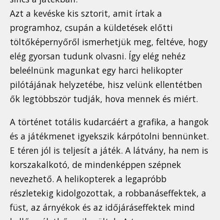
Azt a kevéske kis sztorit, amit írtak a
programhoz, csupán a küldetések előtti
töltőképernyőről ismerhetjük meg, feltéve, hogy
elég gyorsan tudunk olvasni. Így elég nehéz
beleélnünk magunkat egy harci helikopter
pilótájának helyzetébe, hisz velünk ellentétben
ők legtöbbször tudják, hova mennek és miért.
A történet totális kudarcáért a grafika, a hangok
és a játékmenet igyekszik kárpótolni bennünket.
E téren jól is teljesít a játék. A látvány, ha nem is
korszakalkotó, de mindenképpen szépnek
nevezhető. A helikopterek a legapróbb
részletekig kidolgozottak, a robbanáseffektek, a
füst, az árnyékok és az időjáráseffektek mind