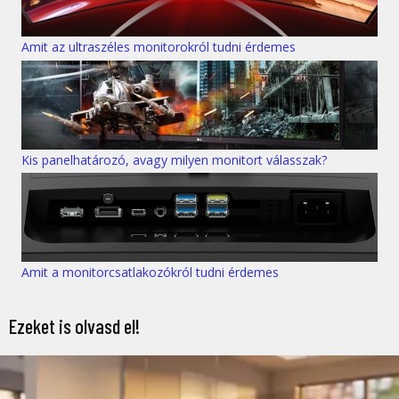
Amit az ultraszéles monitorokról tudni érdemes
Kis panelhatározó, avagy milyen monitort válasszak?
Amit a monitorcsatlakozókról tudni érdemes
Ezeket is olvasd el!