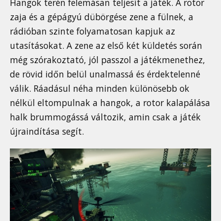
Hangok terén felemásan teljesít a játék. A rotor
zaja és a gépágyú dübörgése zene a fülnek, a
rádióban szinte folyamatosan kapjuk az
utasításokat. A zene az első két küldetés során
még szórakoztató, jól passzol a játékmenethez,
de rövid időn belül unalmassá és érdektelenné
válik. Ráadásul néha minden különösebb ok
nélkül eltompulnak a hangok, a rotor kalapálása
halk brummogássá változik, amin csak a játék
újraindítása segít.