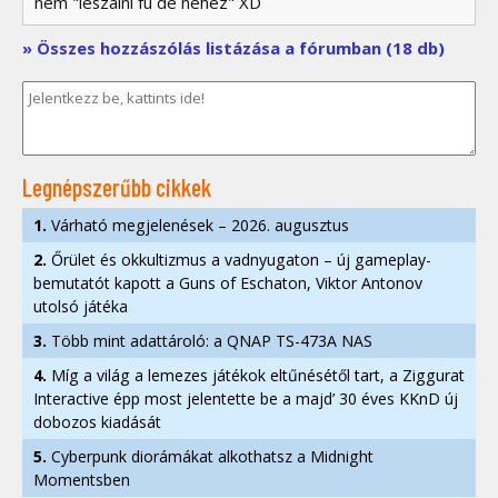
nem "leszálni fú de nehéz" XD
» Összes hozzászólás listázása a fórumban (18 db)
Legnépszerűbb cikkek
1.
Várható megjelenések – 2026. augusztus
2.
Őrület és okkultizmus a vadnyugaton – új gameplay-
bemutatót kapott a Guns of Eschaton, Viktor Antonov
utolsó játéka
3.
Több mint adattároló: a QNAP TS-473A NAS
4.
Míg a világ a lemezes játékok eltűnésétől tart, a Ziggurat
Interactive épp most jelentette be a majd’ 30 éves KKnD új
dobozos kiadását
5.
Cyberpunk diorámákat alkothatsz a Midnight
Momentsben