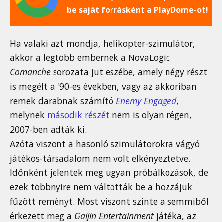
be saját forrásként a PlayDome-ot!
Ha valaki azt mondja, helikopter-szimulátor,
akkor a legtöbb embernek a NovaLogic
Comanche
sorozata jut eszébe, amely négy részt
is megélt a '90-es években, vagy az akkoriban
remek darabnak számító
Enemy Engaged
,
melynek
második részét
nem is olyan régen,
2007-ben adták ki.
Azóta viszont a hasonló szimulátorokra vágyó
játékos-társadalom nem volt elkényeztetve.
Időnként jelentek meg ugyan próbálkozások, de
ezek többnyire nem váltották be a hozzájuk
fűzött reményt. Most viszont szinte a semmiből
érkezett meg a
Gaijin Entertainment
játéka, az