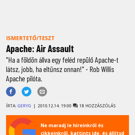
ISMERTETŐ/TESZT
Apache: Air Assault
"Ha a földön állva egy feléd repülő Apache-t
látsz, jobb, ha eltűnsz onnan!" - Rob Willis
Apache pilóta.
ÍRTA:
GERYG
2010.12.14. 19:00
18 HOZZÁSZÓLÁS
Ne maradj le híreinkről és
cikkeinkről, kattints ide, és állítsd