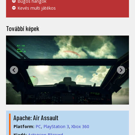
Bugos hangok
Kevés multi játékos
További képek
Apache: Air Assault
Platform:
PC
PlayStation 3
Xbox 360
Kiadó:
Activision Blizzard