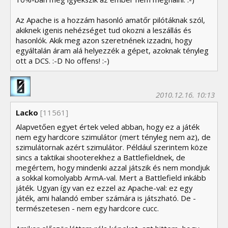
Az Apache is a hozzám hasonló amatőr pilótáknak szól,
akiknek igenis nehézséget tud okozni a leszállás és
hasonlók. Akik meg azon szeretnének izzadni, hogy
egyáltalán áram alá helyezzék a gépet, azoknak tényleg
ott a DCS. :-D No offens! :-)
2010.12.16. 10:13
Lacko
[11561]
Alapvetően egyet értek veled abban, hogy ez a játék
nem egy hardcore szimulátor (mert tényleg nem az), de
szimulátornak azért szimulátor. Például szerintem köze
sincs a taktikai shooterekhez a Battlefieldnek, de
megértem, hogy mindenki azzal játszik és nem mondjuk
a sokkal komolyabb ArmA-val. Mert a Battlefield inkább
játék. Ugyan így van ez ezzel az Apache-val: ez egy
játék, ami halandó ember számára is játszható. De -
természetesen - nem egy hardcore cucc.