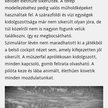
kellően élethűre sikerültek. A terep
modellezéséhez pedig valós műholdképeket
használtak fel. A szárazföldi és vízi egységek
kidolgozottsága már nem sikerült olyan jóra, de
túl közelről nem is nagyon fogunk velük
találkozni, így ez megbocsátható.
Szimulátor lévén nem maradhatott ki a játékból
a belső cockpit nézet sem, amely kifejezetten jól
sikerült. A műszerfal aprólékosan kidolgozott,
minden kapcsoló, gomb felirata olvasható. A
pilóta keze és lába animált, élethűen követik
minden mozdulatunkat.