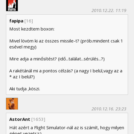
2010.12.22. 11:19
fapipa
[16]
Most kezdtem boxon:
Mivel lövöm ki az összes missile-t? (prób.mindent csak 1
esével megy)
Mire adja a minősítést? (idő...találat...sérülés...?)
A rakétánál mi a pontos célzás? (a nagy I belül,vagy az a
* az I belül?)
Aki tudja ,köszi.
2010.12.16. 23:23
AstorAnt
[1653]
Hát azért a Flight Simulator-nál az is számít, hogy milyen
gépet vezetsz:)