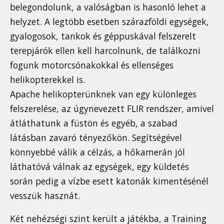
belegondolunk, a valóságban is hasonló lehet a
helyzet. A legtöbb esetben szárazföldi egységek,
gyalogosok, tankok és géppuskával felszerelt
terepjárók ellen kell harcolnunk, de találkozni
fogunk motorcsónakokkal és ellenséges
helikopterekkel is.
Apache helikopterünknek van egy különleges
felszerelése, az úgynevezett FLIR rendszer, amivel
átláthatunk a füstön és egyéb, a szabad
látásban zavaró tényezőkön. Segítségével
könnyebbé válik a célzás, a hőkamerán jól
láthatóvá válnak az egységek, egy küldetés
során pedig a vízbe esett katonák kimentésénél
vesszük hasznát.
Két nehézségi szint került a játékba, a Training