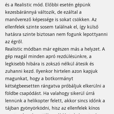
és a Realistic mód. Előbbi esetén gépünk
kezesbáránnyá változik, de ezáltal a
manőverező képessége is sokat csökken. Az
ellenfelek szinte sosem találnak el, így külső
hatásra szinte biztosan nem fogunk lepottyanni
az égről.
Realistic módban már egészen más a helyzet. A
gép reagál minden apró rezdülésünkre, a
legkisebb hibára is zokszó nélkül átesik és
zuhanni kezd. Ilyenkor hirtelen azon kapjuk
magunkat, hogy a botkormányt
kétségbeesetten rángatva próbáljuk elkerülni a
földbe csapódást. Ha valahogy sikerül úrrá
lennünk a helikopter felett, akkor sincs időnk a
tájban gyönyörködni, hisz az ellenfelek kínos