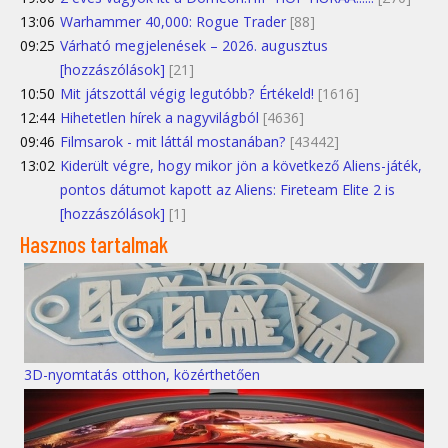
13:06
Warhammer 40,000: Rogue Trader
[88]
09:25
Várható megjelenések – 2026. augusztus
[hozzászólások]
[21]
10:50
Mit játszottál végig legutóbb? Értékeld!
[1616]
12:44
Hihetetlen hírek a nagyvilágból
[4636]
09:46
Filmsarok - mit láttál mostanában?
[43442]
13:02
Kiderült végre, hogy mikor jön a következő Aliens-játék,
pontos dátumot kapott az Aliens: Fireteam Elite 2 is
[hozzászólások]
[1]
Hasznos tartalmak
3D-nyomtatás otthon, közérthetően