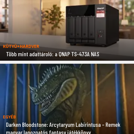
KÜTYÜ+HARDVER
Több mint adattároló: a QNAP TS-473A NAS
EGYÉB
Darken Bloodstone: Arcytaryum Labirintusa – Remek
magyar lapozgatós fantasy játékkönyv