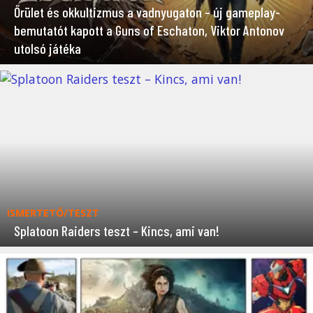
Őrület és okkultizmus a vadnyugaton – új gameplay-
bemutatót kapott a Guns of Eschaton, Viktor Antonov
utolsó játéka
ISMERTETŐ/TESZT
Splatoon Raiders teszt – Kincs, ami van!