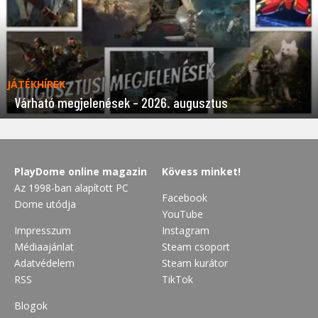
JÁTÉKHÍREK
Várható megjelenések – 2026. augusztus
PlayDome online magazin
Kövess minket!
Az 1998-ban alapított PC
Facebook
Dome utódja
YouTube
Impresszum
Instagram
Médiaajánlat
Steam csoport
Adatvédelem
Steam kurátor
RSS
TikTok
Blogok