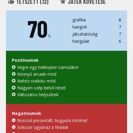
TETSZETT (
12
)
JÁTÉK KÖVETÉSE
70
grafika
8
hangok
7
játszhatóság
7
%
hangulat
6
Pozitívumok
Végre egy helikopter-szimulátor
Könnyű arcade mód
Nehéz realistic mód
Nagyon szép belső nézet
Változatos helyszínek
Negatívumok
Rosszul prezentált, bugyuta történet
Sokszor ugyanaz a feladat