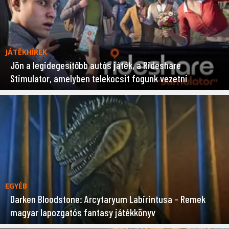
JÁTÉKHÍREK
Jön a legidegesítőbb autós játék, a Rideshare
Stimulator, amelyben telekocsit fogunk vezetni
EGYÉB
Darken Bloodstone: Arcytaryum Labirintusa – Remek
magyar lapozgatós fantasy játékkönyv