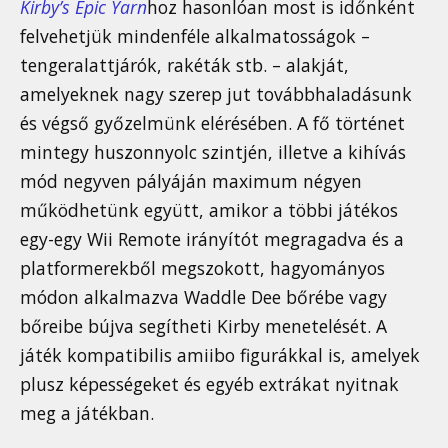
Kirby’s Epic Yarn
hoz hasonlóan most is időnként
felvehetjük mindenféle alkalmatosságok –
tengeralattjárók, rakéták stb. – alakját,
amelyeknek nagy szerep jut továbbhaladásunk
és végső győzelmünk elérésében. A fő történet
mintegy huszonnyolc szintjén, illetve a kihívás
mód negyven pályáján maximum négyen
működhetünk együtt, amikor a többi játékos
egy-egy Wii Remote irányítót megragadva és a
platformerekből megszokott, hagyományos
módon alkalmazva Waddle Dee bőrébe vagy
bőreibe bújva segítheti Kirby menetelését. A
játék kompatibilis amiibo figurákkal is, amelyek
plusz képességeket és egyéb extrákat nyitnak
meg a játékban.