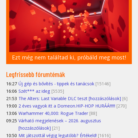
Ezt még nem találtad ki, próbáld meg most!
Legfrissebb fórumtémák
16:27
Új gép és bővítés - tippek és tanácsok
[15146]
16:06
Szét*** az ideg
[5535]
21:53
The Alters: Last Variable DLC teszt [hozzászólások]
[6]
19:00
2 éves vagyok itt a Domeon.HIP-HOP HURÁÁ!!!!!!
[270]
13:06
Warhammer 40,000: Rogue Trader
[88]
09:25
Várható megjelenések – 2026. augusztus
[hozzászólások]
[21]
10:50
Mit játszottál végig legutóbb? Értékeld!
[1616]