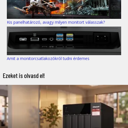
Kis panelhatározó, avagy milyen monitort válasszak?
Amit a monitorcsatlakozókról tudni érdemes
Ezeket is olvasd el!