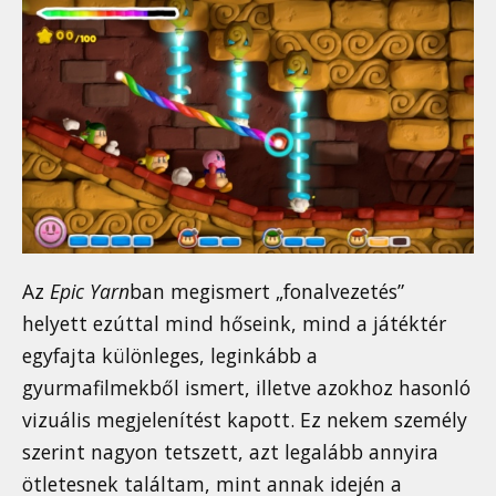
Az
Epic Yarn
ban megismert „fonalvezetés”
helyett ezúttal mind hőseink, mind a játéktér
egyfajta különleges, leginkább a
gyurmafilmekből ismert, illetve azokhoz hasonló
vizuális megjelenítést kapott. Ez nekem személy
szerint nagyon tetszett, azt legalább annyira
ötletesnek találtam, mint annak idején a