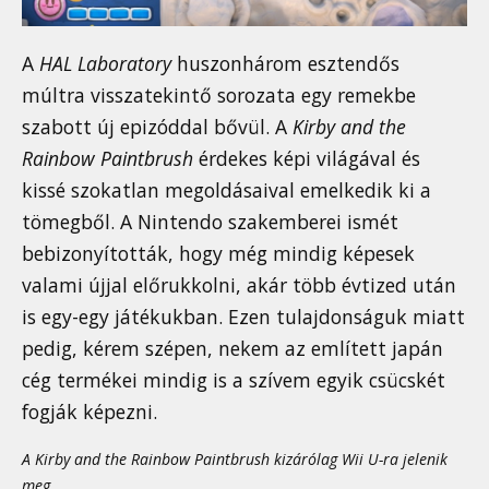
A
HAL Laboratory
huszonhárom esztendős
múltra visszatekintő sorozata egy remekbe
szabott új epizóddal bővül. A
Kirby and the
Rainbow Paintbrush
érdekes képi világával és
kissé szokatlan megoldásaival emelkedik ki a
tömegből. A Nintendo szakemberei ismét
bebizonyították, hogy még mindig képesek
valami újjal előrukkolni, akár több évtized után
is egy-egy játékukban. Ezen tulajdonságuk miatt
pedig, kérem szépen, nekem az említett japán
cég termékei mindig is a szívem egyik csücskét
fogják képezni.
A Kirby and the Rainbow Paintbrush kizárólag Wii U-ra jelenik
meg.