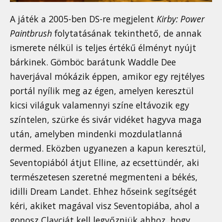
A játék a 2005-ben DS-re megjelent
Kirby: Power
Paintbrush
folytatásának tekinthető, de annak
ismerete nélkül is teljes értékű élményt nyújt
bárkinek. Gömböc barátunk Waddle Dee
haverjával mókázik éppen, amikor egy rejtélyes
portál nyílik meg az égen, amelyen keresztül
kicsi világuk valamennyi színe eltávozik egy
színtelen, szürke és sivár vidéket hagyva maga
után, amelyben mindenki mozdulatlanná
dermed. Eközben ugyanezen a kapun keresztül,
Seventopiából átjut Elline, az ecsettündér, aki
természetesen szeretné megmenteni a békés,
idilli Dream Landet. Ehhez hőseink segítségét
kéri, akiket magával visz Seventopiába, ahol a
gonosz Clayciát kell legyőzniük ahhoz, hogy