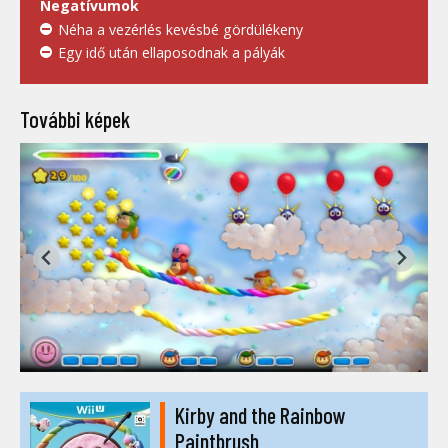
Negatívumok
Néha a vezérlés kevésbé gördülékeny
Egy idő után ellaposodnak a pályák
További képek
Kirby and the Rainbow
Paintbrush