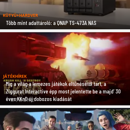
KÜTYÜ+HARDVER
Több mint adattároló: a QNAP TS-473A NAS
JÁTÉKHÍREK
Míg a világ a lemezes játékok eltűnésétől tart, a
Ziggurat Interactive épp most jelentette be a majd’ 30
éves KKnD új dobozos kiadását