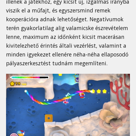
illenek a játékhoz, egy kicsit új, izgalmas irányba
viszik el a műfajt, és egyszersmind remek
kooperációra adnak lehetőséget. Negatívumok
terén gyakorlatilag alig valamicske észrevételem
lenne, maximum az időnként kicsit macerásan
kivitelezhető érintés általi vezérlést, valamint a
minden igyekezet ellenére néha-néha ellaposodó
pályaszerkesztést tudnám megemlíteni.