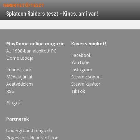
ISMERTETŐ/TESZT
Splatoon Raiders teszt – Kincs, ami van!
PlayDome online magazin
Kövess minket!
Az 1998-ban alapított PC
Facebook
Dome utódja
YouTube
Impresszum
Instagram
Médiaajánlat
Steam csoport
Adatvédelem
Steam kurátor
RSS
TikTok
Blogok
Partnerek
Underground magazin
Pogessor - Hearts of Iron