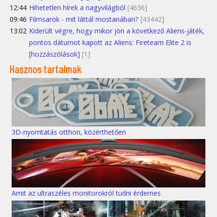
12:44
Hihetetlen hírek a nagyvilágból
[4636]
09:46
Filmsarok - mit láttál mostanában?
[43442]
13:02
Kiderült végre, hogy mikor jön a következő Aliens-játék,
pontos dátumot kapott az Aliens: Fireteam Elite 2 is
[hozzászólások]
[1]
Hasznos tartalmak
3D-nyomtatás otthon, közérthetően
Amit az ultraszéles monitorokról tudni érdemes