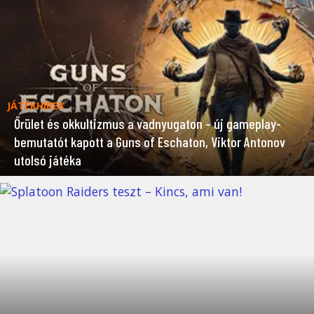
JÁTÉKHÍREK
Őrület és okkultizmus a vadnyugaton – új gameplay-
bemutatót kapott a Guns of Eschaton, Viktor Antonov
utolsó játéka