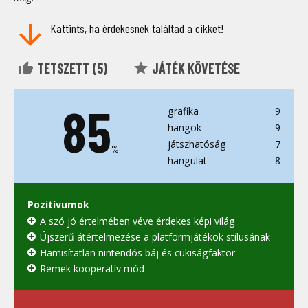
Kattints, ha érdekesnek találtad a cikket!
TETSZETT (
5
)
JÁTÉK KÖVETÉSE
85
grafika
9
hangok
9
játszhatóság
7
%
hangulat
8
Pozitívumok
A szó jó értelmében véve érdekes képi világ
Újszerű átértelmezése a platformjátékok stílusának
Hamisítatlan nintendós báj és cukiságfaktor
Remek kooperatív mód