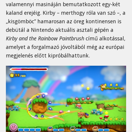
valamennyi masináján bemutatkozott egy-két
kaland erejéig. Kirby – merthogy róla van szó –, a
„kisgömböc” hamarosan az öreg kontinensen is
debütál a Nintendo aktuális asztali gépén a
Kirby and the Rainbow Paintbrush
című alkotással,
amelyet a forgalmazó jóvoltából még az európai
megjelenés előtt kipróbálhattunk.