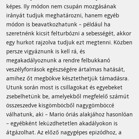
képes. Ily módon nem csupán mozgásának
irányát tudjuk meghatározni, hanem egyéb
módon is beavatkozhatunk – például ha
szeretnénk kicsit felturbózni a sebességét, akkor
egy hurkot rajzolva tudjuk ezt megtenni. Közben
persze vigyáznunk is kell rá, és
megakadályoznunk a rendre felbukkanó
veszélyforrások egészségére ártalmas hatását,
amihez őt megbökve késztethetjük támadásra.
Utunk során most is csillagokat és egyebeket
zsebelhetünk be, amelyekből megfelelő számút
összeszedve kisgömböcből nagygömböccé
válhatunk, aki – Mario óriás alakjához hasonlóan
– egyébként leküzdhetetlen akadályokon is
átgázolhat. Az előző nagygépes epizódhoz, a