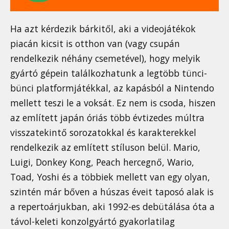
Ha azt kérdezik bárkitől, aki a videojátékok
piacán kicsit is otthon van (vagy csupán
rendelkezik néhány csemetével), hogy melyik
gyártó gépein találkozhatunk a legtöbb tünci-
bünci platformjátékkal, az kapásból a Nintendo
mellett teszi le a voksát. Ez nem is csoda, hiszen
az említett japán óriás több évtizedes múltra
visszatekintő sorozatokkal és karakterekkel
rendelkezik az említett stíluson belül. Mario,
Luigi, Donkey Kong, Peach hercegnő, Wario,
Toad, Yoshi és a többiek mellett van egy olyan,
szintén már bőven a húszas éveit taposó alak is
a repertoárjukban, aki 1992-es debütálása óta a
távol-keleti konzolgyártó gyakorlatilag