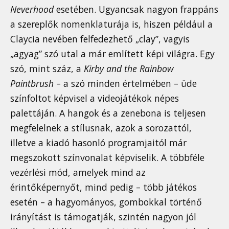
Neverhood
esetében. Ugyancsak nagyon frappáns
a szereplők nomenklaturája is, hiszen például a
Claycia nevében felfedezhető „clay”, vagyis
„agyag” szó utal a már említett képi világra. Egy
szó, mint száz, a
Kirby and the Rainbow
Paintbrush
– a szó minden értelmében – üde
színfoltot képvisel a videojátékok népes
palettáján. A hangok és a zenebona is teljesen
megfelelnek a stílusnak, azok a sorozattól,
illetve a kiadó hasonló programjaitól már
megszokott színvonalat képviselik. A többféle
vezérlési mód, amelyek mind az
érintőképernyőt, mind pedig – több játékos
esetén – a hagyományos, gombokkal történő
irányítást is támogatják, szintén nagyon jól