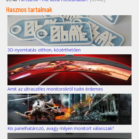
Hasznos tartalmak
3D-nyomtatás otthon, közérthetően
Amit az ultraszéles monitorokról tudni érdemes
Kis panelhatározó, avagy milyen monitort válasszak?