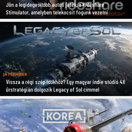
Jön a legidegesítőbb autós játék, a Rideshare
Stimulator, amelyben telekocsit fogunk vezetni
JÁTÉKHÍREK
Vissza a régi szép időkhöz? Egy magyar indie stúdió 4X
űrstratégián dolgozik Legacy of Sol címmel