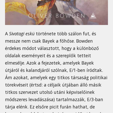
A
Sivatagi eskü
története több szálon fut, és
messze nem csak Bayek a főhőse. Bowden
érdekes módot választott, hogy a különböző
oldalak eseményeit és a szereplők tetteit
elmesélje. Azok a fejezetek, amelyek Bayek
útjáról és kalandjáról szólnak, E/1-ben íródtak.
Ám azokat, amelyek egy titkos társaság politikai
törekvéseit (értsd: a céljaik útjában álló másik
titkos szervezet utolsó utáni képviselőinek
módszeres levadászása) tartalmazzák, E/3-ban
tárja elénk. Ez elsőre picit furán hathat, de