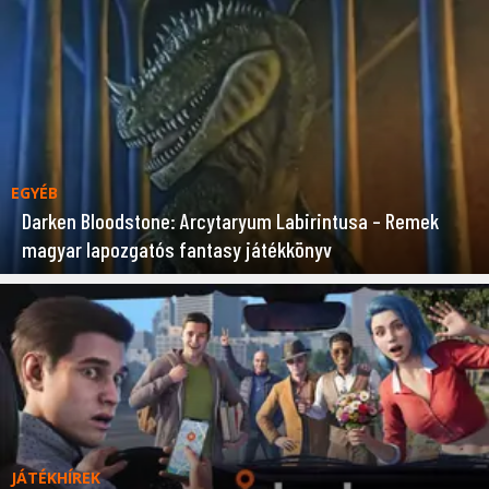
EGYÉB
Darken Bloodstone: Arcytaryum Labirintusa – Remek
magyar lapozgatós fantasy játékkönyv
JÁTÉKHÍREK