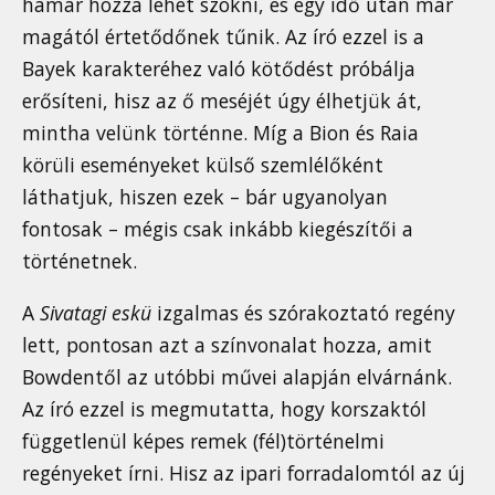
hamar hozzá lehet szokni, és egy idő után már
magától értetődőnek tűnik. Az író ezzel is a
Bayek karakteréhez való kötődést próbálja
erősíteni, hisz az ő meséjét úgy élhetjük át,
mintha velünk történne. Míg a Bion és Raia
körüli eseményeket külső szemlélőként
láthatjuk, hiszen ezek – bár ugyanolyan
fontosak – mégis csak inkább kiegészítői a
történetnek.
A
Sivatagi eskü
izgalmas és szórakoztató regény
lett, pontosan azt a színvonalat hozza, amit
Bowdentől az utóbbi művei alapján elvárnánk.
Az író ezzel is megmutatta, hogy korszaktól
függetlenül képes remek (fél)történelmi
regényeket írni. Hisz az ipari forradalomtól az új