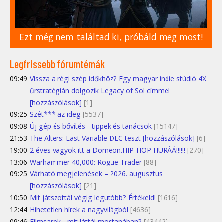
Ezt még nem találtad ki, próbáld meg most!
Legfrissebb fórumtémák
09:49
Vissza a régi szép időkhöz? Egy magyar indie stúdió 4X
űrstratégián dolgozik Legacy of Sol címmel
[hozzászólások]
[1]
09:25
Szét*** az ideg
[5537]
09:08
Új gép és bővítés - tippek és tanácsok
[15147]
21:53
The Alters: Last Variable DLC teszt [hozzászólások]
[6]
19:00
2 éves vagyok itt a Domeon.HIP-HOP HURÁÁ!!!!!!
[270]
13:06
Warhammer 40,000: Rogue Trader
[88]
09:25
Várható megjelenések – 2026. augusztus
[hozzászólások]
[21]
10:50
Mit játszottál végig legutóbb? Értékeld!
[1616]
12:44
Hihetetlen hírek a nagyvilágból
[4636]
09:46
Filmsarok - mit láttál mostanában?
[43442]