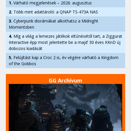
1.
Várható megjelenések – 2026. augusztus
2.
Több mint adattároló: a QNAP TS-473A NAS
3.
Cyberpunk diorámákat alkothatsz a Midnight
Momentsben
4.
Míg a világ a lemezes játékok eltűnésétől tart, a Ziggurat
Interactive épp most jelentette be a majd’ 30 éves KKnD új
dobozos kiadását
5.
Felújítást kap a Croc 2 is, év végére várható a Kingdom
of the Gobbos
GG Archívum