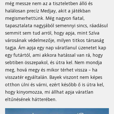
még messze nem az a tiszteletben álló és
halálosan precíz Medjay, akit a játékban
megismerhettünk. Még nagyon fiatal,
tapasztalata nagyjából semennyi sincs, ráadásul
semmit sem tud arról, hogy apja, mint Szíva
városának védelmezője, milyen titkos társaság
tagja. Ám apja egy nap váratlanul üzenetet kap
egy futártól, ami akkora hatással van rá, hogy
sebtiben összepakol, és útra kel. Nem mondja
meg, hová megy és mikor térhet vissza – ha
visszatér egyáltalán. Bayek viszont nem képes
otthon ülni és várni, ezért később ő is útra kel,
hogy kinyomozza, mi állhat apja váratlan
eltűnésének hátterében.