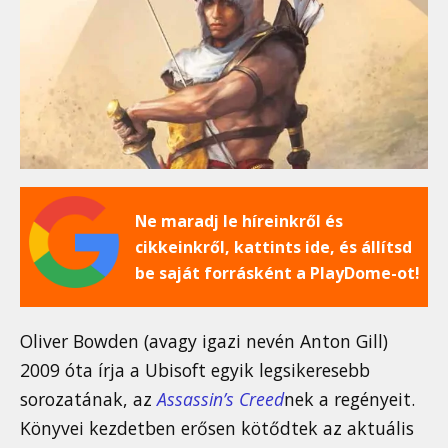
Ne maradj le híreinkről és
cikkeinkről, kattints ide, és állítsd
be saját forrásként a PlayDome-ot!
Oliver Bowden (avagy igazi nevén Anton Gill)
2009 óta írja a Ubisoft egyik legsikeresebb
sorozatának, az
Assassin’s Creed
nek a regényeit.
Könyvei kezdetben erősen kötődtek az aktuális