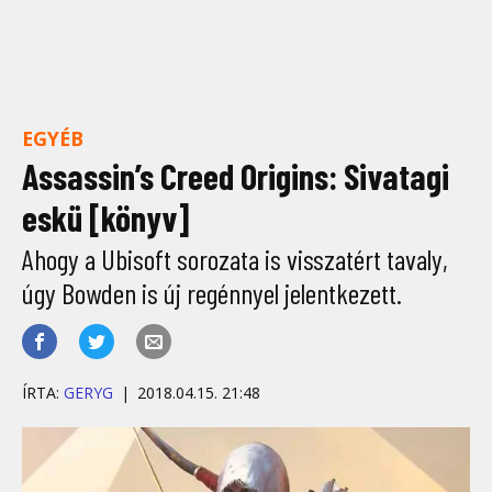
EGYÉB
Assassin’s Creed Origins: Sivatagi
eskü [könyv]
Ahogy a Ubisoft sorozata is visszatért tavaly,
úgy Bowden is új regénnyel jelentkezett.
ÍRTA:
GERYG
2018.04.15. 21:48