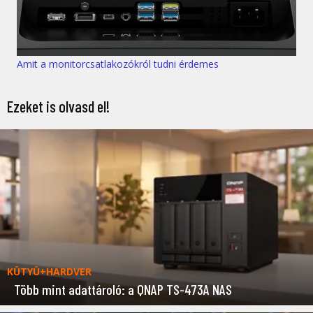
Amit a monitorcsatlakozókról tudni érdemes
Ezeket is olvasd el!
KÜTYÜ+HARDVER
Több mint adattároló: a QNAP TS-473A NAS