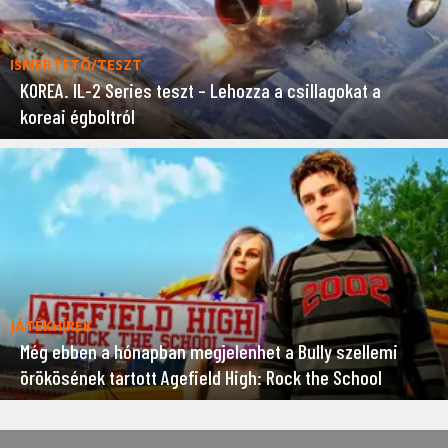
ISMERTETŐ/TESZT
KOREA. IL-2 Series teszt – Lehozza a csillagokat a
koreai égboltról
JÁTÉKHÍREK
Még ebben a hónapban megjelenhet a Bully szellemi
örökösének tartott Agefield High: Rock the School