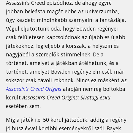
Assassin’s Creed epizódhoz, de ahogy egyre
jobban beleásta magát ebbe az univerzumba,
úgy kezdett mindinkább szárnyalni a fantáziája.
Végül eljutottunk oda, hogy Bowden regényei
csak felületesen kapcsolódnak az újabb és újabb
játékokhoz, legfeljebb a korszak, a helyszín és
nagyjából a szereplők stimmelnek. De a
történet, amelyet a játékban átélhetünk, és a
történet, amelyet Bowden regénye elmesél, már
sokszor csak távoli rokonok. Nincs ez másként az
Assassin’s Creed Origins
alapján nemrég boltokba
került
Assassin’s Creed Origins: Sivatagi eskü
esetében sem.
Míg a játék i.e. 50 körül játszódik, addig a regény
jó húsz évvel korábbi eseményekről szól. Bayek