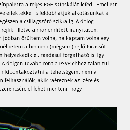
npaletta a teljes RGB színskálát lefedi. Emellett
ve effektekkel is feldobhatjuk alkotásunkat a
gészen a csillagszóró szikráiig. A dolog
ejlik, illetve a már említett irányításon.
én jobban örültem volna, ha kaptam volna egy
 kiélhetem a bennem (mégsem) rejlő Picassót.
helyezkedik el, ráadásul forgatható is, így
. A dolgon tovább ront a PSVR ehhez talán túl
tam kibontakoztatni a tehetségem, nem a
 felhasználók, akik ráéreznek az ízére és
zerencsére el lehet menteni, hogy