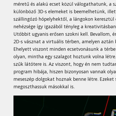
méretű és alakú ecset közül válogathatunk, a szí
különböző 3D-s elemeket is beemelhetünk, illet
szállingózó hópelyhektől, a lángokon keresztül e
nehézsége így igazából tényleg a kreativitásban r
Utóbbit ugyanis erősen szokni kell. Bevallom, 
2D-s vásznat a virtuális térben, amelyen aztán
Ehelyett viszont minden ecsetvonásunk a térben 
olyan, mintha egy szalagot hoztunk volna létre
szűk látótere is. Az viszont, hogy én nem tud
program hibája, hiszen bizonyosan vannak olyan
meseszép dolgokat hoznak benne létre. Ezeket s
megoszthassuk másokkal is.