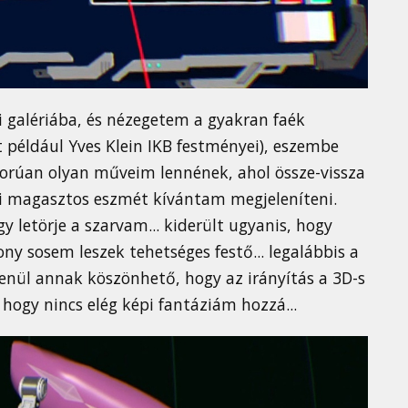
 galériába, és nézegetem a gyakran faék
t például Yves Klein IKB festményei), eszembe
zigorúan olyan műveim lennének, ahol össze-vissza
i magasztos eszmét kívántam megjeleníteni.
y letörje a szarvam... kiderült ugyanis, hogy
ony sosem leszek tehetséges festő... legalábbis a
lenül annak köszönhető, hogy az irányítás a 3D-s
hogy nincs elég képi fantáziám hozzá...