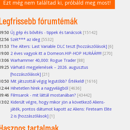
Ezt még nem találtad ki, próbáld meg most!
Legfrissebb fórumtémák
09:50
Új gép és bővítés - tippek és tanácsok
[15142]
22:56
Szét*** az ideg
[5532]
21:53
The Alters: Last Variable DLC teszt [hozzászólások]
[6]
19:00
2 éves vagyok itt a Domeon.HIP-HOP HURÁÁ!!!!!!
[270]
13:06
Warhammer 40,000: Rogue Trader
[88]
09:25
Várható megjelenések – 2026. augusztus
[hozzászólások]
[21]
10:50
Mit játszottál végig legutóbb? Értékeld!
[1616]
12:44
Hihetetlen hírek a nagyvilágból
[4636]
09:46
Filmsarok - mit láttál mostanában?
[43442]
13:02
Kiderült végre, hogy mikor jön a következő Aliens-
játék, pontos dátumot kapott az Aliens: Fireteam Elite
2 is [hozzászólások]
[1]
Hasznos tartalmak