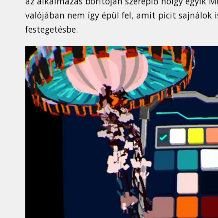
az alkalmazás borítóján szereplő hölgy egyik Mo
valójában nem így épül fel, amit picit sajnálok
festegetésbe.