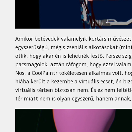
Amikor betévedek valamelyik kortárs művészeti
egyszerűségű, mégis zseniális alkotásokat (min
ötlik, hogy akár én is lehetnék festő. Persze s
pacsmagolok, aztán ráfogom, hogy ezzel valam
Nos, a CoolPaintr tökéletesen alkalmas volt, hog
hiába került a kezembe a virtuális ecset, én biz
virtuális térben biztosan nem. És ez nem feltét
tér miatt nem is olyan egyszerű, hanem annak, 