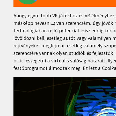
Ahogy egyre több VR-játékhoz és VR-élményhez
másképp nevezni...) van szerencsém, úgy jövök 
technológiában rejlő potenciál. Hisz eddig töb
lövöldözni kell, esetleg autót vagy valamilyen 
rejtvényeket megfejteni, esetleg valamely szup
szerencsére vannak olyan stúdiók és fejlesztők i
picit feszegetni a virtuális valóság határait. Ily
festőprogramot álmodtak meg. Ez lett a CoolPa