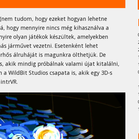
 (nem tudom, hogy ezeket hogyan lehetne
rá, hogy mennyire nincs még kihasználva a
bnyire olyan játékok készültek, amelyekben
más járművet vezetni. Esetenként lehet
erhős álruháját is magunkra ölthetjük. De
s, akik mindig próbálnak valami újat kitalálni,
en a WildBit Studios csapata is, akik egy 3D-s
intrVR.