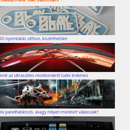
3D-nyomtatás otthon, közérthetően
Amit az ultraszéles monitorokról tudni érdemes
Kis panelhatározó, avagy milyen monitort válasszak?