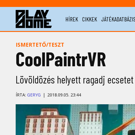
HÍREK
CIKKEK
JÁTÉKADATBÁZI
ISMERTETŐ/TESZT
CoolPaintrVR
Lövöldözés helyett ragadj ecsetet 
ÍRTA:
GERYG
2018.09.05. 23:44