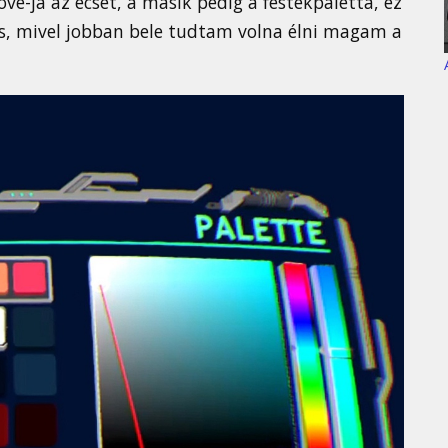
ve-ja az ecset, a másik pedig a festékpaletta, ez
 is, mivel jobban bele tudtam volna élni magam a