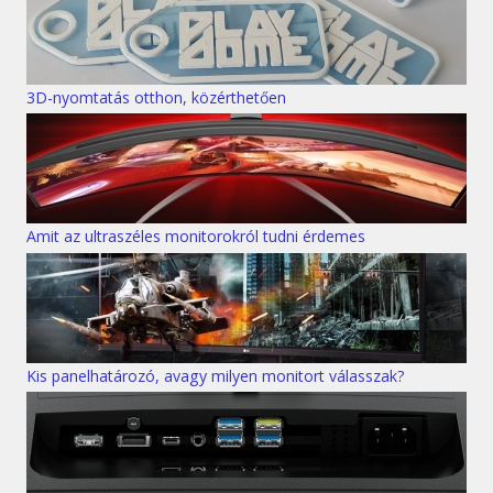
3D-nyomtatás otthon, közérthetően
Amit az ultraszéles monitorokról tudni érdemes
Kis panelhatározó, avagy milyen monitort válasszak?