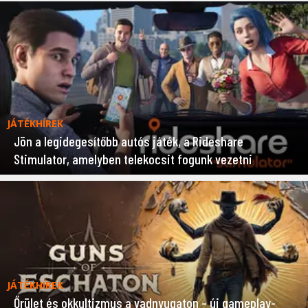
JÁTÉKHÍREK
Jön a legidegesítőbb autós játék, a Rideshare
Stimulator, amelyben telekocsit fogunk vezetni
JÁTÉKHÍREK
Őrület és okkultizmus a vadnyugaton – új gameplay-