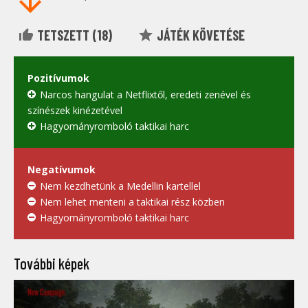
TETSZETT (
18
)
JÁTÉK KÖVETÉSE
Pozitívumok
Narcos hangulat a Netflixtől, eredeti zenével és
színészek kinézetével
Hagyományromboló taktikai harc
Negatívumok
Nem kezdhetünk a Medellin kartellel
Nem lehet menteni a taktikai rész közben
Hagyományromboló taktikai harc
További képek