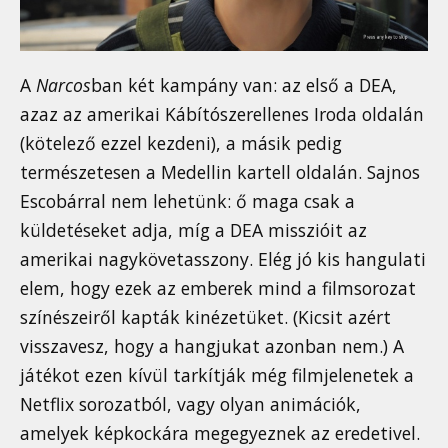
A
Narcos
ban két kampány van: az első a DEA,
azaz az amerikai Kábítószerellenes Iroda oldalán
(kötelező ezzel kezdeni), a másik pedig
természetesen a Medellin kartell oldalán. Sajnos
Escobárral nem lehetünk: ő maga csak a
küldetéseket adja, míg a DEA misszióit az
amerikai nagykövetasszony. Elég jó kis hangulati
elem, hogy ezek az emberek mind a filmsorozat
színészeiről kapták kinézetüket. (Kicsit azért
visszavesz, hogy a hangjukat azonban nem.) A
játékot ezen kívül tarkítják még filmjelenetek a
Netflix sorozatból, vagy olyan animációk,
amelyek képkockára megegyeznek az eredetivel.