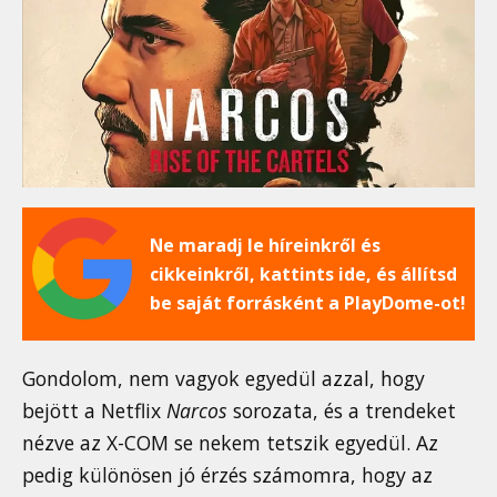
Ne maradj le híreinkről és
cikkeinkről, kattints ide, és állítsd
be saját forrásként a PlayDome-ot!
Gondolom, nem vagyok egyedül azzal, hogy
bejött a Netflix
Narcos
sorozata, és a trendeket
nézve az X-COM se nekem tetszik egyedül. Az
pedig különösen jó érzés számomra, hogy az