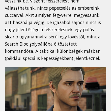
veszünk be. Viszont felszerelést nem
választhatunk, nincs pepecselés az embereink
cuccaival. Akit amilyen fegyverrel megveszünk,
azt használja végig. De igazából sajnos nincs is
nagy jelentősége a felszerelésnek: egy pólós
sicario ugyanannyira sérül egy lövéstől, mint a
Search Bloc golyóállóba öltöztetett
kommandósa. A taktikai különbségek másban
(például speciális képességekben) jelentkeznek.