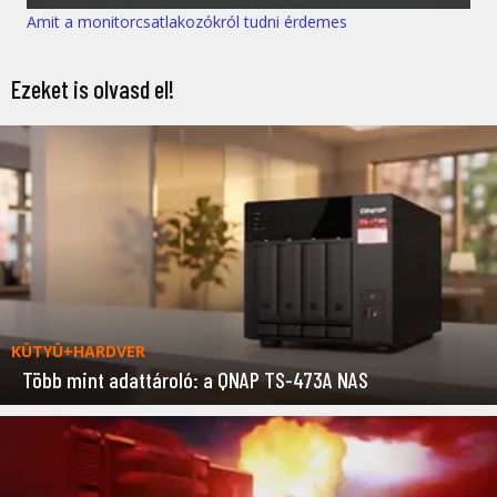
Amit a monitorcsatlakozókról tudni érdemes
Ezeket is olvasd el!
KÜTYÜ+HARDVER
Több mint adattároló: a QNAP TS-473A NAS