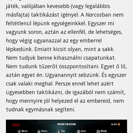
játék, valójában kevesebb (vagy legalábbis
másfajta) taktikázást igényel. A
Narcos
ban nem
feltétlenül lépünk egységeinkkel. Egyszer mi
vagyunk soron, aztán az ellenfél, de lehetséges,
hogy végig ugyanazzal az egy emberrel
lépkedünk. Emiatt kicsit olyan, mint a sakk.
Nem tudjuk benne kihasználni csapatunkat.
Nem tudunk tűzerőt összpontosítani. Egyet ő lő,
aztán egyet én. Ugyanannyit sebzünk. És egyszer
csak valaki meghal. Persze ennél lehet azért
ügyesebben taktikázni, de igazából nem számít,
hogy mennyire jól helyezed el az embereid, nem
tudnak egymásnak segíteni.