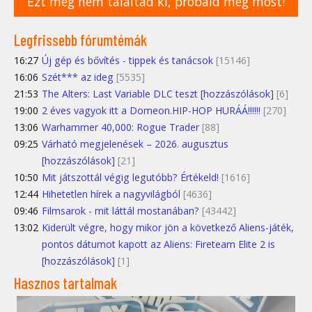
Ezt még nem találtad ki, próbáld meg most!
Legfrissebb fórumtémák
16:27
Új gép és bővítés - tippek és tanácsok
[15146]
16:06
Szét*** az ideg
[5535]
21:53
The Alters: Last Variable DLC teszt [hozzászólások]
[6]
19:00
2 éves vagyok itt a Domeon.HIP-HOP HURÁÁ!!!!!!
[270]
13:06
Warhammer 40,000: Rogue Trader
[88]
09:25
Várható megjelenések – 2026. augusztus
[hozzászólások]
[21]
10:50
Mit játszottál végig legutóbb? Értékeld!
[1616]
12:44
Hihetetlen hírek a nagyvilágból
[4636]
09:46
Filmsarok - mit láttál mostanában?
[43442]
13:02
Kiderült végre, hogy mikor jön a következő Aliens-játék,
pontos dátumot kapott az Aliens: Fireteam Elite 2 is
[hozzászólások]
[1]
Hasznos tartalmak