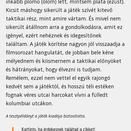
inkább plomo (ólom) lett, mintsem plata (ezüst).
Kicsit máshogy sikerült a játék szívét kitevő
taktikai rész, mint amire vártam. És mivel nem
sikerült átállnom arra a gondolkodásra, amit ez
igényel, ezért nehéznek és idegesítőnek
találtam. A játék körítése nagyon jól visszaadja a
filmsorozat hangulatát, de jobban bele kéne
mélyednem és kiismernem a taktikai előnyöket
és hátrányokat, hogy élvezni is tudjam.
Remélem, ezzel nem vettel el egyik rajongó
kedvét sem a játéktól, és hosszú téli estéken
fognak véres utcai harcokat vívni a fülledt
kolumbiai utcákon.
A tesztpéldányt a játék kiadója biztosította.
Kattints, ha érdekesnek találtad a cikket!