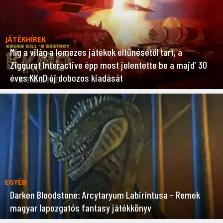
JÁTÉKHÍREK
Míg a világ a lemezes játékok eltűnésétől tart, a
Ziggurat Interactive épp most jelentette be a majd’ 30
éves KKnD új dobozos kiadását
EGYÉB
Darken Bloodstone: Arcytaryum Labirintusa – Remek
magyar lapozgatós fantasy játékkönyv