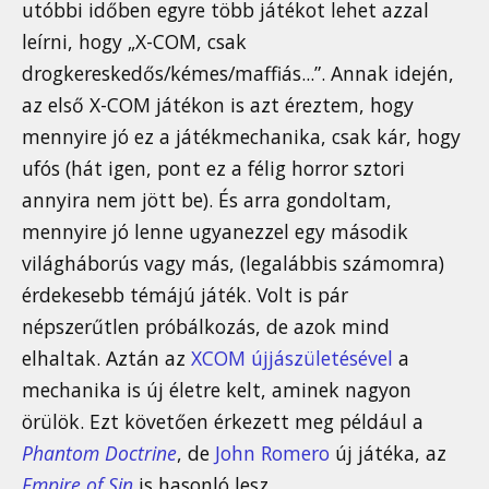
utóbbi időben egyre több játékot lehet azzal
leírni, hogy „X-COM, csak
drogkereskedős/kémes/maffiás...”. Annak idején,
az első X-COM játékon is azt éreztem, hogy
mennyire jó ez a játékmechanika, csak kár, hogy
ufós (hát igen, pont ez a félig horror sztori
annyira nem jött be). És arra gondoltam,
mennyire jó lenne ugyanezzel egy második
világháborús vagy más, (legalábbis számomra)
érdekesebb témájú játék. Volt is pár
népszerűtlen próbálkozás, de azok mind
elhaltak. Aztán az
XCOM újjászületésével
a
mechanika is új életre kelt, aminek nagyon
örülök. Ezt követően érkezett meg például a
Phantom Doctrine
, de
John Romero
új játéka, az
Empire of Sin
is hasonló lesz.