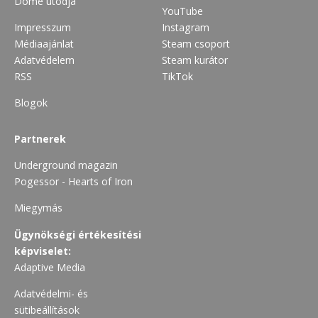
Dome utódja
YouTube
Impresszum
Instagram
Médiaajánlat
Steam csoport
Adatvédelem
Steam kurátor
RSS
TikTok
Blogok
Partnerek
Underground magazin
Pogessor - Hearts of Iron
Miegymás
Ügynökségi értékesítési
képviselet:
Adaptive Media
Adatvédelmi- és
sütibeállítások