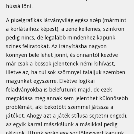
hússá lőni.
A pixelgrafikás látványvilág egész szép (mármint
a korlátaihoz képest), a zene kellemes, szinkron
pedig nincs, de legalább mindenhez kapunk
színes feliratokat. Az irányításba nagyon
könnyen bele lehet jönni, és onnantól kezdve
már csak a bossok jelentenek némi kihívást,
illetve az, ha túl sok szörnnyel találjuk szemben
magunkat egyszerre. Elvétve logikai
feladványokba is belefutunk majd, de ezek
megoldása még annak sem jelenthet különösebb
problémát, aki bekötött szemmel játssza a
játékot. Ahogy azt a játék stílusa sejtetni engedi,
az egyik karral mászkálunk a másikkal pedig
célzunk. Utunk során egy sor lőfegyvert kapunk,