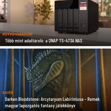
KÜTYÜ+HARDVER
Több mint adattároló: a QNAP TS-473A NAS
EGYÉB
Darken Bloodstone: Arcytaryum Labirintusa – Remek
magyar lapozgatós fantasy játékkönyv