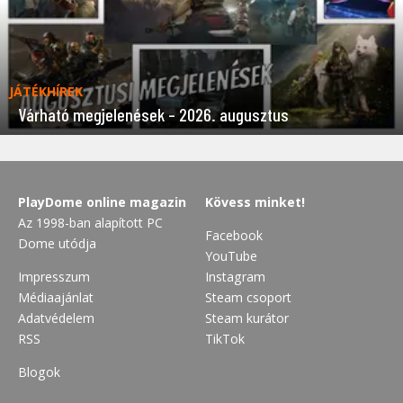
JÁTÉKHÍREK
Várható megjelenések – 2026. augusztus
PlayDome online magazin
Kövess minket!
Az 1998-ban alapított PC
Facebook
Dome utódja
YouTube
Impresszum
Instagram
Médiaajánlat
Steam csoport
Adatvédelem
Steam kurátor
RSS
TikTok
Blogok