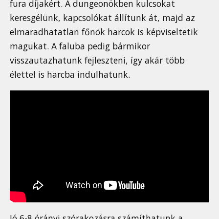
fura díjakért. A dungeonökben kulcsokat
keresgélünk, kapcsolókat állítunk át, majd az
elmaradhatatlan főnök harcok is képviseltetik
magukat. A faluba pedig bármikor
visszautazhatunk fejleszteni, így akár több
élettel is harcba indulhatunk.
Jó 6-8 órányi szórakozásra számíthatunk a