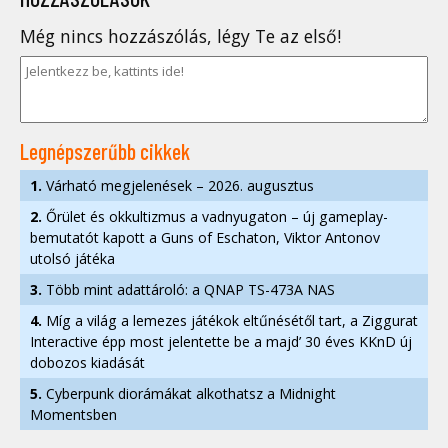
Még nincs hozzászólás, légy Te az első!
Legnépszerűbb cikkek
1.
Várható megjelenések – 2026. augusztus
2.
Őrület és okkultizmus a vadnyugaton – új gameplay-
bemutatót kapott a Guns of Eschaton, Viktor Antonov
utolsó játéka
3.
Több mint adattároló: a QNAP TS-473A NAS
4.
Míg a világ a lemezes játékok eltűnésétől tart, a Ziggurat
Interactive épp most jelentette be a majd’ 30 éves KKnD új
dobozos kiadását
5.
Cyberpunk diorámákat alkothatsz a Midnight
Momentsben