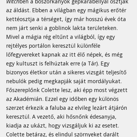
Witch
ben a boszorkányok gépkarabéllyal osztják
az áldást. Ebben a világban egy mágikus erőtér
kettéosztja a térséget, így már hosszú évek óta
nem járt senki a goblinok lakta területeken.
Mivel a mágia rég eltűnt a világból, így egy
rejtélyes portálon keresztül különféle
lőfegyvereket kapnak az itt élő népek, és még
egy kultuszt is felhúztak erre (a Tár). Egy
bizonyos életkor után a sikeres vizsgát teljesítő
nebulók pedig megkapják saját mordályukat.
Főszereplőnk Colette lesz, aki épp most végzett
az Akadémián. Ezzel egy időben egy különös
szerzet érkezik a faluba az elvileg lezárt átjárón
keresztül. A vezető, aki hősnőnk édesanyja,
kiadja az ukázt, hogy vizsgáljuk ki az esetet.
Colette betáraz, és elindul szörnyeket darált