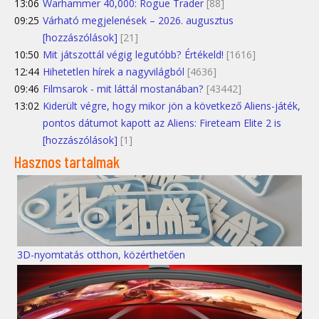
13:06
Warhammer 40,000: Rogue Trader
[88]
09:25
Várható megjelenések – 2026. augusztus
[hozzászólások]
[21]
10:50
Mit játszottál végig legutóbb? Értékeld!
[1616]
12:44
Hihetetlen hírek a nagyvilágból
[4636]
09:46
Filmsarok - mit láttál mostanában?
[43442]
13:02
Kiderült végre, hogy mikor jön a következő Aliens-játék,
pontos dátumot kapott az Aliens: Fireteam Elite 2 is
[hozzászólások]
[1]
Hasznos tartalmak
3D-nyomtatás otthon, közérthetően