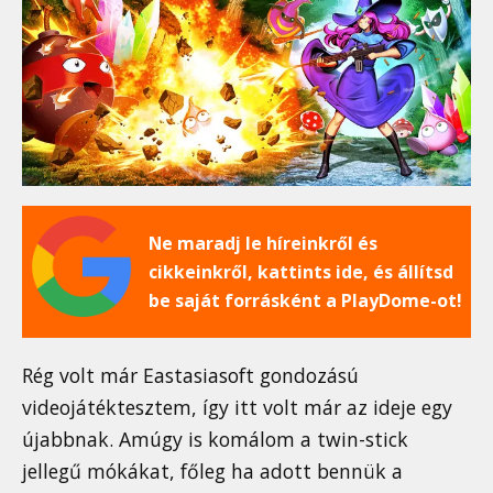
Ne maradj le híreinkről és
cikkeinkről, kattints ide, és állítsd
be saját forrásként a PlayDome-ot!
Rég volt már Eastasiasoft gondozású
videojátéktesztem, így itt volt már az ideje egy
újabbnak. Amúgy is komálom a twin-stick
jellegű mókákat, főleg ha adott bennük a