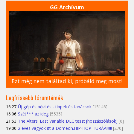
GG Archívum
Ezt még nem találtad ki, próbáld meg most!
Legfrissebb fórumtémák
16:27
Új gép és bővítés - tippek és tanácsok
[15146]
16:06
Szét*** az ideg
[5535]
21:53
The Alters: Last Variable DLC teszt [hozzászólások]
[6]
19:00
2 éves vagyok itt a Domeon.HIP-HOP HURÁÁ!!!!!!
[270]