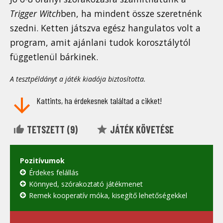
Trigger Witch
ben, ha mindent össze szeretnénk
szedni. Ketten játszva egész hangulatos volt a
program, amit ajánlani tudok korosztálytól
függetlenül bárkinek.
A tesztpéldányt a játék kiadója biztosította.
Kattints, ha érdekesnek találtad a cikket!
TETSZETT (
9
)
JÁTÉK KÖVETÉSE
Pozitívumok
Érdekes felállás
Könnyed, szórakoztató játékmenet
Remek kooperatív móka, kisegítő lehetőségekkel