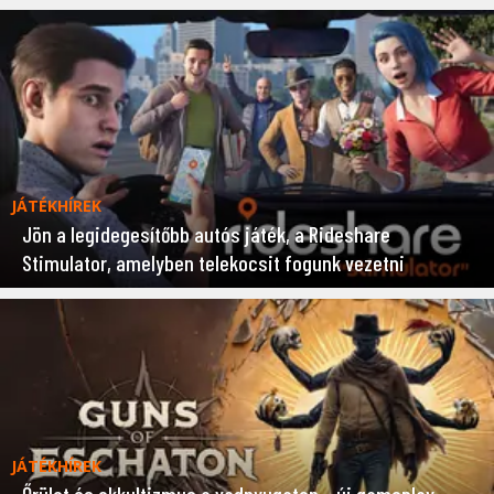
JÁTÉKHÍREK
Jön a legidegesítőbb autós játék, a Rideshare
Stimulator, amelyben telekocsit fogunk vezetni
JÁTÉKHÍREK
Őrület és okkultizmus a vadnyugaton – új gameplay-