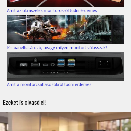
Amit az ultraszéles monitorokról tudni érdemes
Kis panelhatározó, avagy milyen monitort válasszak?
Amit a monitorcsatlakozókról tudni érdemes
Ezeket is olvasd el!